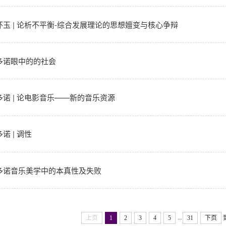
怀玉 | 论析不平衡-综合发展理论的思想嬗变与核心争辩
多诺眼中的的社会
多诺 | 论电影音乐——新的音乐资源
诺 | 调性
多诺音乐美学中的本真性及失败
...
上页
1
2
3
4
5
31
下页