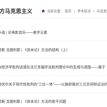
方马克思主义
当前位置：
首页
>
学术前沿
>
马克思
多诺 | 论电影音乐——美学元素
里斯·戈德利耶 | 《资本论》方法的结构（上）
治经济学批判话语在法兰克福学派批判理论中的生成与退隐——基于《启
斐伏尔关于现代性批判的“三位一体”——以施密德对三元空间辩证法
里斯·戈德利耶 | 《资本论》方法的若干问题