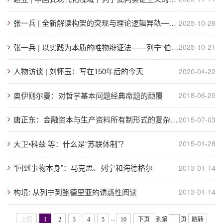
张一兵 | 全新解读构架的突现与理论逻辑异轨――列宁“伯尔尼笔记”研究
2025-10-28
张一兵 | 以实践为本质的唯物辩证法——列宁“伯尔尼笔记”研究
2025-10-21
人物访谈 | 刘怀玉：写在150年后的今天
2020-04-22
奥伊则尔曼：对哲学基本问题经典命题的颠覆
2018-06-20
唐正东：金融资本与生产资料所有制形式的复杂化—列宁帝国主义论的学术意义
2015-07-03
大卫•科兹 等：什么是“苏联体制”？
2015-01-28
“回到事物本身”：马克思、列宁和海德格尔
2013-01-14
构境: 从列宁到鲍德里亚的诱惑性阅读
2013-01-14
...
上页
1
2
3
4
5
10
下页
到第
页
跳转