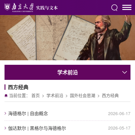
学术前沿
西方经典
当前位置：
首页
>
学术前沿
>
国外社会思潮
>
西方经典
海德格尔 | 自由概念
2026-06-17
伽达默尔 | 黑格尔与海德格尔
2026-05-17