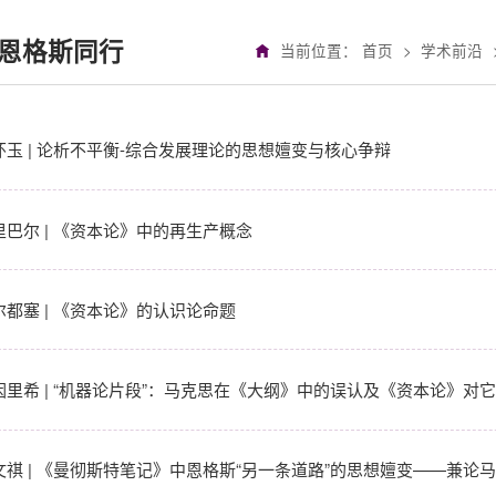
恩格斯同行
当前位置：
首页
>
学术前沿
怀玉 | 论析不平衡-综合发展理论的思想嬗变与核心争辩
里巴尔 | 《资本论》中的再生产概念
尔都塞 | 《资本论》的认识论命题
因里希 | “机器论片段”：马克思在《大纲》中的误认及《资本论》对
文祺 | 《曼彻斯特笔记》中恩格斯“另一条道路”的思想嬗变——兼论马克