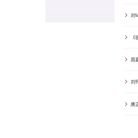
对
《
周
刘
唐