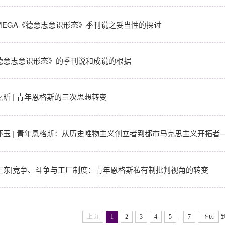
MEGA《德意志意识形态》季刊说之妥当性的探讨
德意志意识形态》的季刊说和成说的根据
嘉昕 | 青年恩格斯的三次思想转变
怀玉 | 青年恩格斯：从历史唯物主义创立者到都市马克思主义开拓者——
正东|竞争、斗争与工厂制度：青年恩格斯私有制批判视角的转变
...
上页
1
2
3
4
5
7
下页