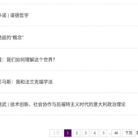
诺 | 道德哲学
勒兹的“概念”
曼：我们如何理解这个世界？
贝马斯：我和法兰克福学派
晓武 | 技术创新、社会协作与后福特主义时代的意大利政治理论
...
上页
1
2
3
4
5
46
下页