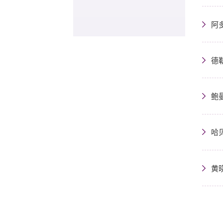
阿多
德
鲍
哈
黄