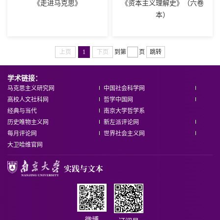
《走进马克思》
《资本主义理解史》（六卷
本）
上页
1
下页
到第
页
跳转
学术链接：
马克思主义研究网
中国社会科学网
高校人文社科网
哲学中国网
经典与当代
南京大学哲学系
历史唯物主义网
新左派评论网
每月评论网
世界社会主义网
大卫哈维官网
微博