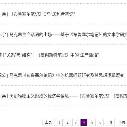
一兵 | 《布鲁塞尔笔记》C与“居利希笔记”
伟宇 | 马克思生产话语的出场——基于《布鲁塞尔笔记》的文本学研
 | “关系”与“结构”：《曼彻斯特笔记》中的“生产话语”
福公 | 马克思《布鲁塞尔笔记》中的机器问题研究及其思想逻辑嬗变
一兵 | 历史唯物主义形成的经济学语境——《布鲁塞尔笔记》《曼彻
...
上页
1
2
3
4
5
6
8
下页