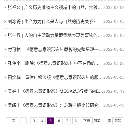
张福公 | 广义历史唯物主义视域中的自然、实践和物质生产与再生产
2022-07-06
刘冰菁 | 生产力为什么是人与自然的历史关系？
2022-07-05
张一兵 | ​人的自主活动力量颠倒地表现为事物的力量——广松涉版《德意志意识形态...
2022-07-05
付可桢︱《德意志意识形态》原貌的完整呈现——对MEGA2第一部分第五卷的历史性评估
2022-03-20
孔伟宇︱删除:《德意志意识形态》中不在场的话语
2022-03-20
田笑楠︱重估广松涉版《德意志意识形态》的版本价值
2022-03-20
吴婷︱《德意志意识形态》MEGA2试行版与MEGA2先行版的比较研究——基于陶伯特两种...
2022-03-19
吴頔︱《德意志意识形态》：苏联三版比较研究
2022-03-19
...
上页
1
3
4
5
6
7
8
下页
到第
页
跳转