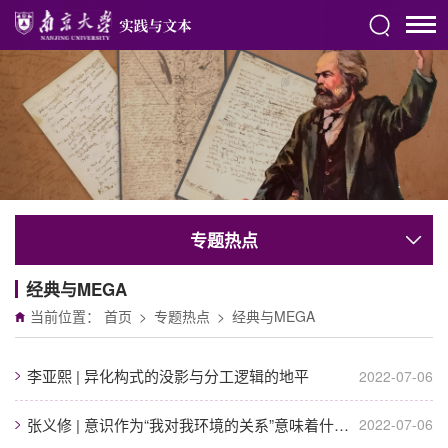
专题热点
经典与MEGA
当前位置：
首页
>
专题热点
>
经典与MEGA
李亚熙 | 异化构式的没影与分工逻辑的地平
2022-07-06
张义修 | 意识作为“我对我环境的关系”意味着什么——《德意志意识形态》与马克思...
2022-07-06