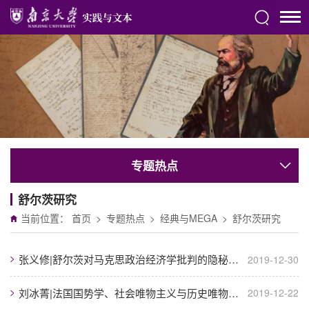
专题热点
舒尔茨研究
当前位置：
首页
>
专题热点
>
经典与MEGA
>
舒尔茨研究
张义修|舒尔茨对马克思政治经济学批判的隐秘影响 ——《生产运动》与《1857-1858 ...
2019-12-30
刘冰菁|法国国势学、社会唯物主义与历史唯物主义
2019-12-22