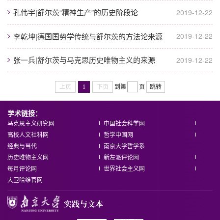
孔伟宇|舒尔茨“精神生产”的历史阶段论
2019-12-22
李乾坤|德国国势学传统与舒尔茨的方法论来源
2019-12-22
张一兵|舒尔茨与马克思历史唯物主义的来源
2019-12-22
上页
1
下页
到第
页
跳转
学术链接：
马克思主义研究网
中国社会科学网
高校人文社科网
哲学中国网
经典与当代
南京大学哲学系
历史唯物主义网
新左派评论网
每月评论网
世界社会主义网
大卫哈维官网