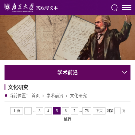
学术前沿
文化研究
当前位置：
首页
>
学术前沿
>
文化研究
...
...
上页
1
3
4
5
6
7
76
下页
到第
页
跳转