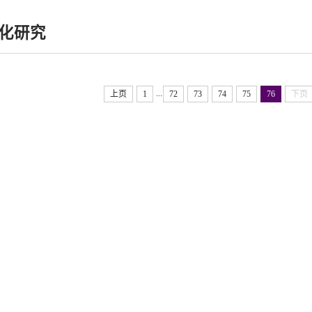
化研究
...
上页
1
72
73
74
75
76
下页