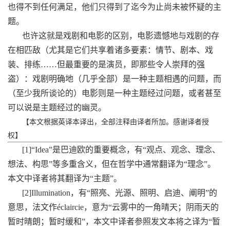
也得不到任何满足，他们只得到了迄今为止尚未被怀疑的主
题。
也许这就是戏剧和电影的区别，电影遗憾地与戏剧的存
在相匹敌（尤其是它们共享着诸多要素：情节、剧本、戏
装、排练……但最重要的是演员，即那些令人崇拜的强
盗）：戏剧明确地（几乎全部）是一种主题相遇的问题，而
（至少我所谈论的）电影则是一种主题经过问题，或者甚至
可以说是主题经过的幽灵。
【本文根据英译本译出，全部注释由译者所加。感谢译者授
权】
[1]“Idea”是巴迪欧的重要概念，有“观点、观念、理念、
想法、构思”等多重含义，但在哲学中通常翻译为“理念”。
本文中译者将其翻译为“主题”。
[2]Illumination，有“照亮、光源、照明、启迪、阐明”的
意思，法文作éclaircie，意为“云雾中的一角晴天；阴雨天的
暂时晴朗；暂时缓和”，本文中译者参照发文本将之译为“暂