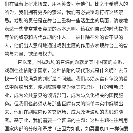
们在舞台上扭来扭去，用嘲笑去埋葬他们。比之于希腊人的
所为，我们拥有更多的禁忌，我们有必要逐渐打碎这些禁
忌。戏剧的责任是在舞台上重构一些活生生的场面，清楚地
表达一些非常重要类型的基本原则。给我们自己的时代提供
等价的奴隶和古代喜剧的仆人——被排除在外的看不见的
人，他们出人意料地通过戏剧主题的作用去表现舞台上的智
慧与力量、欲望与权力。
一直以来，困扰戏剧的普遍问题就是其同国家的关系，
戏剧往往依附于国家，这种依附的现代形式是什么呢？去寻
找一个比较满意的判断是个问题。我们必须从富有争议的看
法中解脱出来，使剧院转变成为像其它职业一样的带新职
业，成为公共意见的倾诉部门，成为与文化相关的国民服
务。但我们也必须从与那些巨鳄有关的简单事实中解脱出
来，他们在剧院内设置交际场，成为政治波动的卑贱追随
者。基于此，我们需要一个普遍的主题：这种主题往往利用
国家内部的分歧和矛盾（正因为如此，如莫里哀[9]一样偏爱