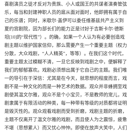
喜剧演员之徒才反对为贵族、小人或国王的共谋者演奏管弦
乐，每当和封建神职人员的扈从面对面时，他即拥有属于自
己的乐谱；同时，米歇尔·盖伊可以委任维基兹共产主义到
夏约宫剧院，因为部长们的能力正是讨好于吉斯卡尔·德斯
坦[10]的“现代性”）。的确，如果一个人认为有必要创造戏
剧主题以维护国家信仰，那么需要产生一个重要主题（权力
分散，大众戏剧，“人人精英”，等等）。在我们这个时代，
重要主题太过模糊不清，一旦它反映到戏剧之中，便解释了
我们的郁郁寡欢。戏剧必须想出属于它自己的主题。我们唯
一的导引在于深信：尤其是在今天，就思想的程度而言，戏
剧不是一种文化的而是一种艺术的数据。观众并非蜂拥至戏
剧使其温文尔雅，观众不是个小宝贝，不是教师的宠儿，戏
剧隶属于有限活动的种类，每一种带有等级的对质都将证明
是毁灭性的。观众观看戏剧而受到折磨，戏剧主题的折磨，
主题不仅离开了温文尔雅的戏剧，而且使人为之震惊，疲惫
不堪（思想累人）而又忧心忡忡。即使在放声大笑中，人们