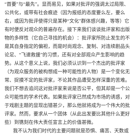
“首要”与“最先”。显而易见，如果对批评的强调太过局限、
公共化，或带有社会痕迹（因为报纸的态度要么左，要么
右，或因为批评使得只是某种“文化”群体感兴趣，等等）它
有时便反对观众的普遍存在。接下来我们谈谈批评家和出版
物的多样性（它自己寻找的机会）：批评家所防止发生的不
是其自身指定的偏袒，而是时尚观念、复制、对连续剧品头
论足、“飞速救援”的习惯，还有对全部观众产生影响的趋
势。从这个意义上说，我们必须认识到一个杰出的批评家
（为观众服务的被构想成一种可能性的人物）是一个变化无
常、捉摸不定的批评家，不论其作品遭受怎样深重的苦难。
我们不想去追问这对批评家来说是否公平，但其却是一个公
众可能性的学术代表。如果批评家已然成为市场的诱惑，对
于戏剧主题的显现出错甚少，那么他就将成为一个伟大的批
评家。然而，要求从一个团体（从此出发要比其他什么更好
些）到镌刻在伟大责任宣言上的价值甚微。
我不认为我们时代的主要问题就是恐惧、痛苦、天数或