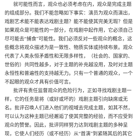
就可能性而言，观众也必须考虑在内，观众是完成主题
的组成部分。我们不能忽略如下事实：演员为观众而演出，
戏剧艺术能不能表达戏剧主题？能不能使其完美无瑕？但是
如果观众是可能性的一部分，在戏剧中起作用，它必须自己
尽可能去“捕食”可能性。我们必须反对一些观众的概念，这
些概念将观众描述为是一致性、物质实体或持续布景。观众
代表了人类永恒矛盾性和无限多样性，（社会的、国家的、
世俗的）共同性越多，对于主题的补充越没用，及时对主题
永恒性和普遍性的支持越无力。只有一个普通的观众，一个
不起眼的观众才具有价值可言。
批评有责任监督观众的危险行为，正如寻找戏剧主题一
样，它的任务是将（或好或坏的）戏剧主题引向缺席或无
名。批评召唤人们进入他们的视域去完成主题，如其不然，
可以认为这种主题已经邂逅了使其完整的经验，而不应受到
观众的赞誉。因此，批评同样努力达到戏剧主题的多种呈
现，它使人们经历（或不经历）从“首演”到紧随其后的其它