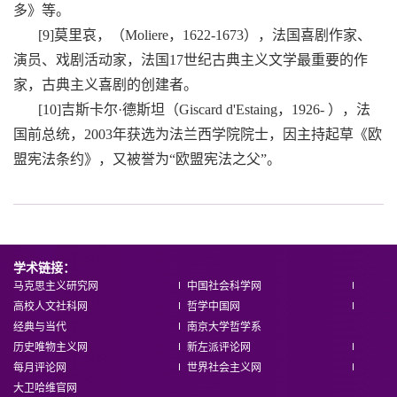
多》等。
[9]莫里哀，（Moliere，1622-1673），法国喜剧作家、
演员、戏剧活动家，法国17世纪古典主义文学最重要的作
家，古典主义喜剧的创建者。
[10]吉斯卡尔·德斯坦（Giscard d'Estaing，1926- ），法
国前总统，2003年获选为法兰西学院院士，因主持起草《欧
盟宪法条约》，又被誉为“欧盟宪法之父”。
学术链接：
马克思主义研究网
中国社会科学网
高校人文社科网
哲学中国网
经典与当代
南京大学哲学系
历史唯物主义网
新左派评论网
每月评论网
世界社会主义网
大卫哈维官网