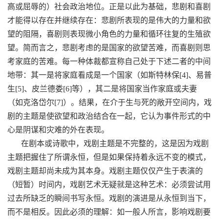
高或屈辱的）社会政治地位。正是以此为基础，悲剧和喜剧
才能得以存在并继续存在：悲剧所表现的是伟大的力量和欲
望的阻隔，喜剧则表现微小角色的力量和循环往复的生殖欲
望。简而言之，悲剧考虑的是国家的欲望苦难，而喜剧则思
考家庭的苦难。每一种体裁都宣称自己处于下述二者的中间
地带：其一是将家庭看成是一个国家（如斯特林保[4]、易普
生[5]、皮兰德娄[6]等），其二是将国家当作家庭或夫妻
（如克洛岱尔[7]）。结果，在介于生与死的敞开空间内，戏
剧的主题是使欲望和政治结合在一起，它认为事件形式的中
心是阴谋和灾难的外在表现。
在剧本或诗歌中，戏剧主题是不完整的，这是因为戏剧
主题把握住了所谓永恒，但是如果保持着永远不变的模式，
戏剧主题却尚未成为其本身。戏剧主题仅仅产生于表演的
（短暂）时间内，戏剧艺术无疑就是这种艺术：必须尝试用
过去所缺乏的瞬间书写永恒。戏剧的演进是从永恒到当下，
而不是相反。因此必须的理解：如一般人所言，影响戏剧要