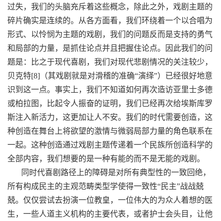
过失，我们的头脑充斥着这些概念，除此之外，戏剧主题的
碎片确实是连续的。从各方面看，我们环绕着一个以合唱为
形式、以怜悯为主题的戏剧，我们的问题反而是支持的勇气
和局部的力量，是抓住论点并且把握住论点。因此我们的问
题是：比之于现代喜剧，我们对现代悲剧情况的关注较少，
贝克特[8]（其戏剧就是对滑稽的准确“演绎”）已经很好地意
识到这一点。事实上，我们不知道如何再次造访亚里士多德
或柏拉图，比起令人振奋的证明，我们已经再次给埃斯库罗
斯注入新活力，这更加让人不安。我们的时代需要创造，这
种创造在舞台上将欲望的激情与微弱局部力量的角色联系在
一起。这种创造通过戏剧主题传递着一个民族所创造科学的
全部内容，我们想要的是一种有能的而不是无能的戏剧。
同时代喜剧路径上的障碍是对所有典型性的一致回绝，
所有构成民主的主观范畴类型学使得一致性“民主”战战兢
兢。仅仅尝试去扮演一位教皇，一位伟大的为众人着想的医
生，一些人道主义机构的主要代表，或者护士会头目，让他