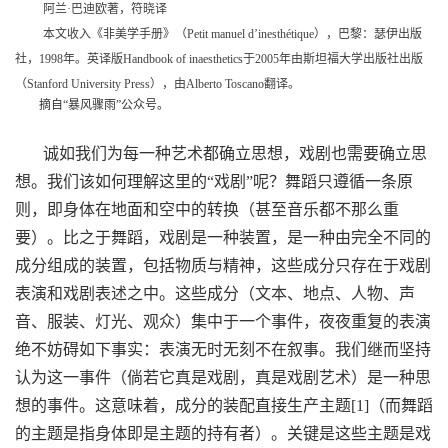
阿兰·巴迪欧著，符晓译
本文收入《非美学手册》（Petit manuel d’inesthétique），巴黎：瑟伊出版
社，1998年。英译版Handbook of inaesthetics于2005年由斯坦福大学出版社出版
（Stanford University Press），由Alberto Toscano翻译。
摘自“暴风骤雨”公众号。
诚如我们为每一种艺术都确立思想，戏剧也需要确立思
想。我们该如何理解这里的“戏剧”呢？舞蹈只遵循一条原
则，即身体在地面和空中的转换（甚至音乐都不那么重
要）。比之于舞蹈，戏剧是一种装置，是一种由完全不同的
成分组成的装置，包括物质与精神，这些成分只存在于戏剧
表演和戏剧表述之中。这些成分（文本、地点、人物、声
音、服装、灯光、观众）集中于一个事件，夜夜重复的表演
绝不妨碍如下事实：表演无时无刻不在叙事。我们继而坚持
认为这一事件（倘若它真是戏剧，真是戏剧艺术）是一种思
想的事件。这意味着，成分的装配直接生产主题[1]（而舞蹈
的主题是指身体即是主题的持有者）。关键是这些主题是戏