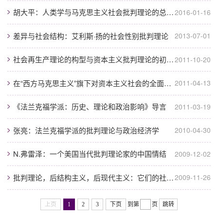
胡大平：人类学与马克思主义社会批判理论的总体性框架
2016-01-16
差异与社会结构：艾利斯·扬的社会性别批判理论
2013-07-01
社会再生产理论的构型与资本主义批判理论的初步建构—经济哲学语境中的《伦敦笔记...
2011-10-20
在“西方马克思主义”旗下对资本主义社会的全面批判
2011-04-13
《法兰克福学派：历史、理论和政治影响》导言
2011-03-19
张亮：法兰克福学派的批判理论与政治经济学
2010-04-30
N.弗雷泽：一个美国当代批判理论家的中国情结
2009-12-02
批判理论，后结构主义，后现代主义：它们的社会学关联
2009-11-26
上页
1
2
3
下页
到第
页
跳转