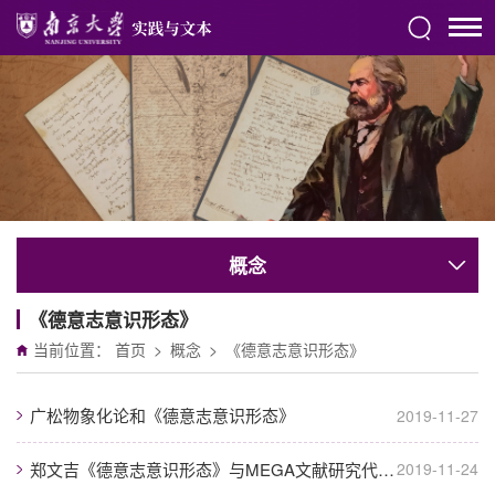
概念
《德意志意识形态》
当前位置：
首页
>
概念
>
《德意志意识形态》
广松物象化论和《德意志意识形态》
2019-11-27
郑文吉《德意志意识形态》与MEGA文献研究代译序——张一兵
2019-11-24