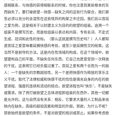
感相联系、与快感的获得相联系的时候，你也注意到某些根本的东
西缺失了。要打破欲望—快感—缺失之间的这些行为联合，我们甚
至必须以充分的含混性在这些怪异的构架之中迂回。我们且以宫廷
之爱为例，这是相关于以封建主义为目的的欲望的组装。追溯一个
组装不是撰写历史，而是给组装以表达和内容、专有名词、不定式
生成、冠词和此性的坐标。（那么这就是撰写历史吗？）人人都知
道宫廷之爱意味着延搁快感的考验，或至少是延搁性交的结束。这
当然不是剥夺的方法。这是内在性场域的构成，在这个场域中，欲
望建构自己的平面，不缺失任何东西，它自己也愿意受到一次释放
的干扰，这表明它已经负载过重了。宫廷之爱有两个合而为一的敌
人：一个是缺失的宗教超验性，另一个是把快感作为释放的享乐主
义干扰。取代了法律权威和快感干扰的恰恰是填充自身的内在的欲
望进程、强度的连续和流动的结合。欲望进程也叫“快乐”，不是缺失
或需求。除了将打破欲望之总体进程即组装的东西外，其他一切都
是允许的。这与自然没有关系：相反，它要求大量的人工制品来祛
除内在缺失，高级的超验因素和明显的外部。禁欲，为什么不呢？
禁欲始终是欲望的条件，不是对欲望的规训或禁止。如果你考虑欲