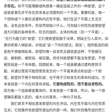
才存在。
你不可能理解或构想某一确定组装之外的一种欲望，这个
组装是事先并不存在但本身必须建构的一个平面。重要的是，每一
个团体或个人都应该建构内在性平面，他们在这个平面上生活交
易。没有这些条件，你显然就缺少什么，可你缺少的恰恰是使欲望
成为可能的各种条件。形式的组织，主体的构成（另一个平面），
“无行为能力的”欲望：它们使欲望屈服于法律，把缺乏引入其中。如
果你把某人绑起来，对他说“说一下你的想法，朋友”，他所能说的就
是他不想被绑起来。欲望的唯一自发性无疑就是这种：不想被压
迫、被剥削、被奴役、被征服。但任何欲望都不能没有愿望。不想
被奴役是一个非命题。回顾起来，每一个组装都通过建构使其可
能、并通过使其可能而使其发生的一个平面来表达和创造一个欲
望。欲望并不限于特权阶层；也不限于已经发生的革命的成功。它
本身就是一个内在的革命进程。
它是构成性的，而不是自发性的。
因为每一个组装都是集体的，本身就是一个集体，所以，每一个欲
望确实都是人民的，或大众的事务，一种分子状态。
我们甚至不相信激发欲望的内在冲动。内在性平面与内在性质
无关；它就像所有欲望所源出的外部一样。我们听到像所说的死亡