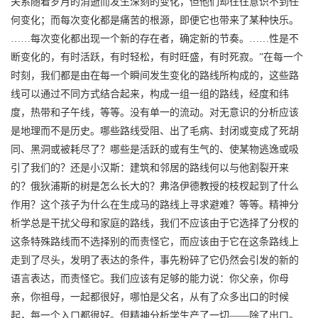
关系随着岁月的消逝而发生深刻的变化，但他们却往往意识不到任
何变化；而每次变化都是痛苦的根源，即便它也带来了某种快乐。
……每次变化都出现一个新的存在者，确定新的节奏。……性是不
断变化的，有时活跃，有时轻松，有时旺盛，有时死寂。”在每一个
时刻，我们都是由在每一个瞬间发生变化的路线所构成的，这些路
线可以通过不同方式结合起来，构成一组一组的路线，经度和纬
度，热带和子午线，等等。没有单一的流动。对无意识的分析应该
是地理而不是历史。哪些路线受阻、出了毛病、封闭或变成了死胡
同、黑洞或被耗尽了？哪些是活跃的或有生气的、使某物逃逸或吸
引了我们的？还是小汉斯：建筑和邻居的路线何以与他割裂开来
的？俄狄浦斯的树是怎么长大的？弗洛伊德教授的枝杈起到了什么
作用？这个孩子为什么在生成马的路线上寻求避难？等等。精神分
析学总是干扰父母和家庭的路线，我们不应该由于它选择了分杈的
这条特殊路线而不选择别的而责怪它，而应该由于它在这条路线上
走到了尽头，发明了表达的条件，事先粉碎了它仍然会引发的新的
语言表达，而责怪它。我们应该有足够的能力说：你父亲，你母
亲，你祖母，一起都很好，哪怕是父名，从有了众多出口的时候
起，每一个入口都很好。但精神分析学生产了一切——除了出口。