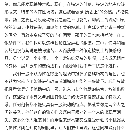
望，你总能发现某种禁欲。现在，在特定的时刻、特定的地点应该
形成某一特定的内在性场域，这已被看做是“历史上”的必然。严格说
来，骑士之爱在两股流动结合之前是不可能的，即武士的流动和爱
欲的流动，也就是说，勇敢给予爱的权利。但宫廷之爱要求一种新
的区分，勇敢本身成了爱的内在因素，那里的爱也包括考验。在其
他条件下，我们也可以这样谈论性受虐狂的组装。其中，侮辱和痛
苦的组织与其说是祛除痛苦、因而获得一种假定被禁止的快感的工
具，毋宁说是一个步骤，一个非常错综复杂的步骤，以构成无器官
的身体，展开欲望的连续进程，而快感则要不断干扰这个进程。
我们一般不认为性在欲望的组装中扮演了基础结构的角色，也
不认为它构成了能够进行改造或消解和升华的一股能量。我们只能
把性看做是许多流动中的一股，进入与其他流动的结合，散射出粒
子，这些粒子本身又与周围其他粒子的快速和慢速建立了特殊关
系。任何组装都不能只具有一股流动的特点。把爱看做是两个人之
间的关系，他们各自的独立性必然由于额外的一个人的出现而消
失，这多么令人沮丧啊！而用性来建构变态或性受虐狂的小机器从
而把性封闭在幻觉的剧院里，让人们放任自流，这也同样没有什么