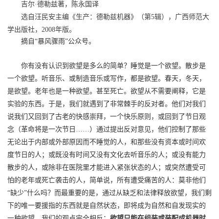
吉尔·德勒兹著，陈永国译
选自
汪民安主编《生产：德勒兹机器》（第5辑），广西师范大
学出版社，2008年版。
摘自“暴风骤雨”公众号。
你有没有认识到欲望是多么的简单？睡觉是一个欲望。散步是
一个欲望。听音乐、或制造音乐或写作，都是欲望。春天，冬天，
是欲望。老年也是一种欲望。甚至死亡。欲望从不需要阐释，它是
实验的东西。于是，我们就遇到了非常棘手的反对者。他们对我们
说我们又回到了古老的快感崇拜，一个快乐原则，或回到了节日观
念（革命将是一次节日……）通过提出反对意见，他们控制了那些
无论出于内部或外部原因而不睡觉的人，和那些没有资本或时间欢
度节日的人；或既没有时间又没有文化去听音乐的人；或没有能力
散步的人，或除非在医院里才能进入紧张状态的人；或突然遭受可
怕的老年或死亡袭击的人，简单说，所有遭受痛苦的人：莫非他们
“缺少”什么吗？而最重要的是，通过从缺乏和法律释放欲望，我们剩
下的唯一要援指的东西就是自然状态，即将成为自然和自发现实的
一种欲望。我们的观点完全相反：
欲望只能在组装或装配成机器时