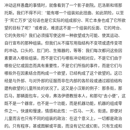
冲动这样愚蠢的事情时，就像看到了一个影子剧院。厄洛斯和塔那
托斯。我们不得不问：“能有哪一个组装如此扭曲、如此阴险，以至
于“死亡万岁”这句话也是它实际的组成部分、死亡本身也成了它所欲
望的目标了呢？”或者说，难道这不是一个组装的反面、它的垮台、
它的失败吗？我们必须描写使这样一种欲望成为可能、使其运动、
自行宣布的那种组装。但我们从不描写用指结构不变项或遗传变项
的冲动。口头的、肛门的、生殖器的，等等：我们每次都问这些因
素要进入哪些组装，而不是它们与哪些冲动相对应，不是它们由于
哪些记忆或固恋而具有重要性，不是它们所指的事件，而是它们与
哪些外在因素结合而构成一个欲望，已经构成了这个欲望的。这已
经是与外部、与对外部的征服而非在内部的各阶段或通过超验结构
建构欲望的儿童所处的状况了。这又是小汉斯的例子：那条街，那
匹马，那辆面包车，父母，弗洛伊德教授本人，和那句“去小便”，这
既不是一个器官，也不是一个功能，而是机器功能，机器的组成零
件之一。快速和慢速，情感和此性：一匹马、一天、街道。即便对
儿童而言也只有不同的组装的政治：在这个意义上，一切都是政治
的。只有程序，甚或图解或平面，而没有记忆或幻影。只有生成和