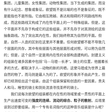
集团，儿童集团，女性集团，动物性集团，当下生成的集团，而没
有什么纪念、想象或象征。欲望既不是比喻的也不是象征的，既不
是能指也不是所指。它由相互跨越、表达和阻碍的不同路线所构
成，而这些路线又构成了内在性平面上的一个特殊组装。但是，这
个平面并不先存于构成它的这些组装，并不先存于对其测绘的这些
抽象路线。为了突出其内在性，我们始终称其为自然的平面。但
是，自然—人造的区别在这里并不重要。任何欲望都不能不导致几
个层面的共存，其中有些层面与其他层面形成对照，可以称为自然
的；但是，这个自然一定是用内在性的全部构造建构的。封建主义
的组装在诸多因素中包括“马—马镫—长矛”。骑士的位置，他握着长
矛的方式，都取决于人—动物的新的共栖，这使马镫成为世界上最
自然的物了，而马则是最人为的了。欲望的形象并不由此产生，但
却已经测绘出这个组装，由这个组装保留和创造的一套因素，贵夫
人和马，睡觉的骑士和到处流浪寻找圣杯的骑士。
我们说每次欲望的组装都在内在性的场域里或一贯性的平面上
生产出速度可变的
强度的连续、流动的综合、粒子的散射
。瓜塔里
谈到过舒曼组装。用一个专有名词指代的这种音乐组装是什么呢？