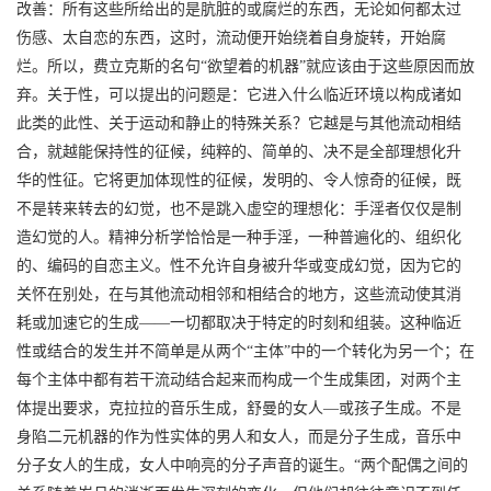
改善：所有这些所给出的是肮脏的或腐烂的东西，无论如何都太过
伤感、太自恋的东西，这时，流动便开始绕着自身旋转，开始腐
烂。所以，费立克斯的名句“欲望着的机器”就应该由于这些原因而放
弃。关于性，可以提出的问题是：它进入什么临近环境以构成诸如
此类的此性、关于运动和静止的特殊关系？它越是与其他流动相结
合，就越能保持性的征候，纯粹的、简单的、决不是全部理想化升
华的性征。它将更加体现性的征候，发明的、令人惊奇的征候，既
不是转来转去的幻觉，也不是跳入虚空的理想化：手淫者仅仅是制
造幻觉的人。精神分析学恰恰是一种手淫，一种普遍化的、组织化
的、编码的自恋主义。性不允许自身被升华或变成幻觉，因为它的
关怀在别处，在与其他流动相邻和相结合的地方，这些流动使其消
耗或加速它的生成——一切都取决于特定的时刻和组装。这种临近
性或结合的发生并不简单是从两个“主体”中的一个转化为另一个；在
每个主体中都有若干流动结合起来而构成一个生成集团，对两个主
体提出要求，克拉拉的音乐生成，舒曼的女人—或孩子生成。不是
身陷二元机器的作为性实体的男人和女人，而是分子生成，音乐中
分子女人的生成，女人中响亮的分子声音的诞生。“两个配偶之间的