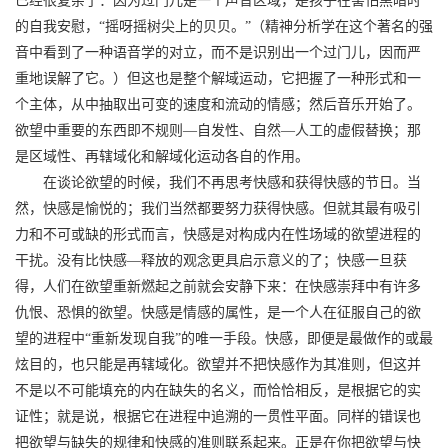
已经很复杂了：因为过门儿是一个声音区域，是孩子在害怕黑暗时
的自我安慰，“摇呀摇树尖上的贝贝。”（精神分析学在这个著名的强
音中看到了一种语音学的对立，而不是识别出一个过门儿，因而严
重地误解了它。）但这也是整个解域运动，它把握了一种形式和一
个主体，从中抽取出可变的速度和流动的情感；然后音乐开始了。
欲望中重要的东西即不规则—自发性、自然—人工的虚假替换；那
是区域性、再辖域化和解域化运动各自的作用。
在谈论欲望的时候，我们不再思考快感和获得快感的节日。当
然，快感是愉悦的；我们当然都要努力获得快感。但就其最有吸引
力和不可或缺的形式而言，快感是对构成内在性场域的欲望进程的
干扰。没有比快感—释放的观念更具启示意义的了；快感一旦获
得，人们在欲望重新燃起之前就会安静下来：在快感崇拜中有许多
仇恨、恐惧的欲望。快感是情感的属性，是一个人在征服自己的欲
望的进程中“重新发现自我”的唯一手段。快感，即便是最做作的或最
炫目的，也只能是再辖域化。欲望并不把快感作为其准则，但这并
不是以不可能填充的内在缺失的名义，而恰恰相反，是根据它的实
证性；就是说，根据它在进程中追溯的一贯性平面。同样的错误也
把欲望与缺失的规律和快感的准则联系起来。正是在你把欲望与快