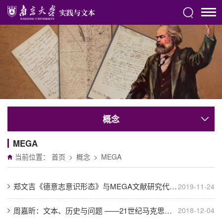
概念
MEGA
当前位置：
首页
>
概念
>
MEGA
郑文吉《德意志意识形态》与MEGA文献研究代译序——张一兵
2019-11-24
周嘉昕：文本、历史与问题 ——21世纪马克思主义哲学发展视域中的“青年马克思”
2018-12-04