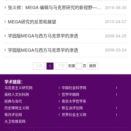
张义修：MEGA 编辑与马克思研究的新视野——R．黑克尔教授访谈
2016-08-30
MEGA研究的反思和展望
2010-04-07
学园版MEGA与西方马克思学的渗透
2009-04-25
学园版MEGA与西方马克思学的渗透
2008-03-24
上页
1
下页
到第
页
跳转
学术链接：
马克思主义研究网
中国社会科学网
高校人文社科网
哲学中国网
经典与当代
南京大学哲学系
历史唯物主义网
新左派评论网
每月评论网
世界社会主义网
大卫哈维官网