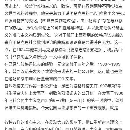
历史上与一般哲学唯物主义的一致性，可是在界划两种不同唯物主
义世界观的过程中，他只是着力于说明马克思的“辩证唯物主义”是以
它强调物质的变化，把“世界看作是过程”，由此扬弃了“存在与非存
在”的对立，承认认识论上的可知性等等特征，并以此来证伪马赫主
义的唯心主义物质消失论。 这对于我们上面看到的波格丹诺夫新的
来自于马克思社会批判理论的曲解和谬论真是显得苍白无力。这一
点，在1924年他看到马克思恩格斯《德意志意识形态》手稿后写下
的《马克思主义与历史》一文中得到了深化。
在已经与波格丹诺夫的经验一元论论战了三年之后，1908～1909
年，普烈汉诺夫发表了致波格丹诺夫的三封公开信。这可能也是他
在这场论战中理论份量最重的三个文本。
普烈汉诺夫写作第一封公开信，是因为波格丹诺夫在1907年第7期
《生活杂志》上发表了一封致普烈汉诺夫的公开信。在发表于1908
年《社会民主主义之声》第6－7期（5～6月）的第一封信中，普烈
汉诺夫深刻地指出，今天俄国理论思想界的一个重要现象，就是
各种各样的唯心主义，在反动势力的影响下，借口重新审查理论上
的价值，在我们的菱界特别活跃，而且某些唯心主义者，大概是为