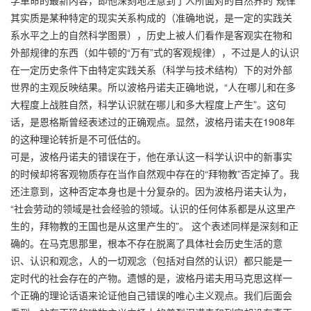
其实质是某种特定的现实关系构成的（准确地说，是一定的实践关
系水平之上的自然科学图景），历史上被人们看作是客观实在物和
外部规律的东西（如牛顿的“万有”式的客观规律），不过是人的认识
在一定历史条件下由特定实践关系（科学与技术结构）下的对外部
世界的主观反映结果。所以波格丹诺夫正确地说，“人在哪儿和在多
大程度上战胜自然，科学认识就在哪儿和多大程度上产生”。这句
话，是恩格斯曾经表述过的正确观点。显然，波格丹诺夫在1908年
的这种理论转折是不可低估的。
可是，波格丹诺夫的错误在于，他在承认这一科学认识中的新事实
的时候却将客观物质存在当作自然观中存在的“拜物教”否定掉了。我
还注意到，这种否定本身也是十分复杂的。因为波格丹诺夫认为，
“社会劳动的领域是社会经验的领域。认识的任何体系都是从这里产
生的，拜物教的王国也是从这里产生的”。 这个表述同样是深刻和正
确的。在马克思那里，根本不存在脱离了具体社会历史生活的意
识、认识和观念，人的一切观念（包括对自然的认识）都只能是一
定时代的社会存在的产物。遗憾的是，波格丹诺夫用马克思这样一
个正确的理论话语来论证他自己错误的唯心主义观点。我们后面会