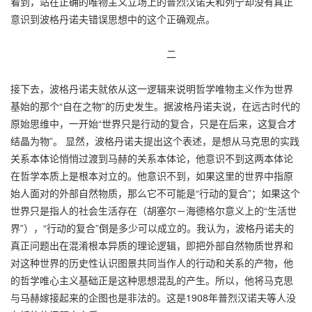
看到，站在正确的唯物主义立场上的普烈汉诺夫和列宁却没有真正
意识到波格丹诺夫错误思想中的这个正确观点。
二
接下去，波格丹诺夫就依从这一逻辑来说明哲学唯物主义作为世界
基始的那个“自在之物”的历史发生。据波格丹诺夫说，在远古时代的
原始思维中，一开始“世界只是行动的复合，只是在后来，这复合才
结晶为物”。 显然，波格丹诺夫提出这个表述，是想从马克思的实践
关系本体论悄悄过渡到马赫的关系本体论，他意识不到这两本体论
在哲学本质上是根本对立的。他意识不到，如果这里的世界中指原
始人面对的外部自然物质，那么它不可能是“行动的复合”；如果这个
世界只是指人的社会生活存在（胡塞尔－海德格尔意义上的“生活世
界”），“行动的复合”倒是多少可以成立的。我认为，波格丹诺夫的
真正问题出在混淆根本异质的理论逻辑，即把外部自然物质世界和
对这种世界的历史性认识图景共同当作人的行动和关系的产物，他
的哲学唯心主义基础正是这种思想混乱的产生。所以，他将马克思
与马赫嫁接起来的企图也是非法的。这是1908年普烈汉诺夫等人没