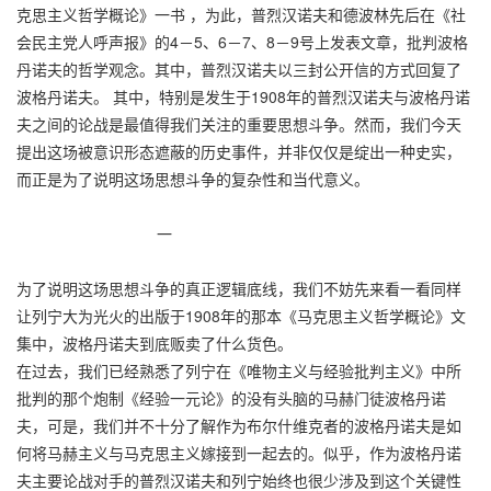
克思主义哲学概论》一书 ，为此，普烈汉诺夫和德波林先后在《社
会民主党人呼声报》的4－5、6－7、8－9号上发表文章，批判波格
丹诺夫的哲学观念。其中，普烈汉诺夫以三封公开信的方式回复了
波格丹诺夫。 其中，特别是发生于1908年的普烈汉诺夫与波格丹诺
夫之间的论战是最值得我们关注的重要思想斗争。然而，我们今天
提出这场被意识形态遮蔽的历史事件，并非仅仅是绽出一种史实，
而正是为了说明这场思想斗争的复杂性和当代意义。
一
为了说明这场思想斗争的真正逻辑底线，我们不妨先来看一看同样
让列宁大为光火的出版于1908年的那本《马克思主义哲学概论》文
集中，波格丹诺夫到底贩卖了什么货色。
在过去，我们已经熟悉了列宁在《唯物主义与经验批判主义》中所
批判的那个炮制《经验一元论》的没有头脑的马赫门徒波格丹诺
夫，可是，我们并不十分了解作为布尔什维克者的波格丹诺夫是如
何将马赫主义与马克思主义嫁接到一起去的。似乎，作为波格丹诺
夫主要论战对手的普烈汉诺夫和列宁始终也很少涉及到这个关键性