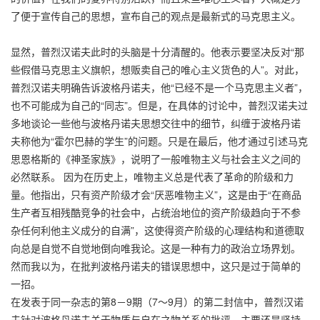
了便于宣传自己的思想，宣布自己的观点是最新式的马克思主义。
显然，普烈汉诺夫此时的头脑是十分清醒的。他表示要坚决反对“那
些假借马克思主义旗帜，想贩卖自己的唯心主义货色的人”。对此，
普烈汉诺夫明确告诉波格丹诺夫，他“已经不是一个马克思主义者”，
也不可能成为自己的“同志”。但是，在具体的讨论中，普烈汉诺夫过
多地谈论一些他与波格丹诺夫思想交往中的细节，纠缠于波格丹诺
夫称他为“霍尔巴赫的学生”的问题。只是在最后，他才通过引述马克
思恩格斯的《神圣家族》，说明了一般唯物主义与社会主义之间的
必然联系。 因为在历史上，唯物主义总是代表了革命的阶级和力
量。他指出，只有资产阶级才会“厌恶唯物主义”，这是由于“在商品
生产者互相残酷竞争的社会中，占统治地位的资产阶级趋向于不参
杂任何利他主义成分的自满”，这使得资产阶级的心理结构和道德取
向总是自觉不自觉地倒向唯我论。这是一种有力的政治立场界划。
然而我以为，在批判波格丹诺夫的错误思想中，这只是过于简单的
一招。
在发表于同一杂志的第8－9期（7～9月）的第二封信中，普烈汉诺
夫针对波格丹诺夫关于物质与自在之物关系的批评，主要还是坚持