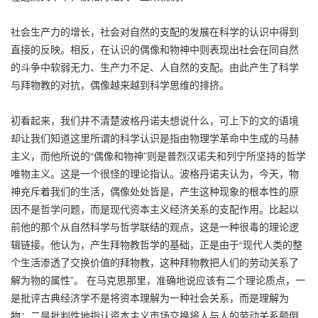
社会生产力的增长，社会对自然的支配的发展在科学的认识中得到
直接的反映。相反，在认识的偶像和物神中则表现出社会在同自然
的斗争中软弱无力、生产力不足、人自然的支配。由此产生了科学
与拜物教的对抗，偶像越来越到科学思维的排挤。
初看起来，我们并不清楚波格丹诺夫想说什么，可上下的文的语境
却让我们知道这里所谓的科学认识是指由物理学革命中生成的马赫
主义，而他所说的“偶像和物神”则是普烈汉诺夫和列宁所坚持的哲学
唯物主义。这是一个很怪的理论指认。波格丹诺夫认为，今天，物
神充斥着我们的生活，偶像处处皆是，产生这种现象的根本性的原
因不是哲学问题，而是现代资本主义经济关系的支配作用。比起以
前他的那个从自然科学与哲学联结的观点，这是一种很毒的理论逻
辑链接。他认为，产生拜物教哲学的基础，正是由于“现代人类的整
个生活渗透了交换价值的拜物教，这种拜物教把人们的劳动关系了
解为物的属性”。 在马克思那里，准确地说应该有二个理论质点，一
是批评古典经济学不是将资本理解为一种社会关系，而是理解为
物；二是批判性地指认资本主义市场交换将人与人的劳动关系颠倒