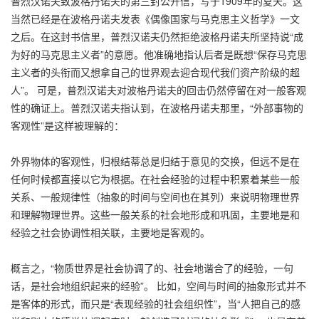
普烈汉诺夫致波格丹诺夫的第三封公开信，写于1909年的夏天。这
当然已经是在波格丹诺夫发表《偶像国家与马克思主义哲学》一文
之后。在这封书信里，普烈汉诺夫仍然拒绝波格丹诺夫所坚持说“成
为好的马克思主义者”的意愿。他准确地指认后者是既想“保存马克思
主义者的头衔而又想拿自己的世界观去迎合现代我们资产阶级的超
人”。 可是，普烈汉诺夫对波格丹诺夫的回击仍然停留在对一般客观
性的确证上。普烈汉诺夫指认到，在波格丹诺夫那里，“外部事物的
客观性”是这样被理解的：
外界物体的客观性，归根结蒂总是归结于意见的交换，但远不是在
任何时候都直接以它为根据。在社会经验的过程中积累着某些一般
关系、一般规律性（抽象的时间与空间也在其列）来说明物理世界
和理解物理世界。这些一般关系的社会地形成和巩固，主要地是和
经验之社会协调性相关联，主要地是客观的。
概言之，“物质世界是社会协调了的、社会地谐合了的经验，一句
话，是社会地组织起来的经验”。 比如，空间与时间的抽象形式并不
是客体的形式，而只是“表现经验的社会组织性”，当“人把自己的感