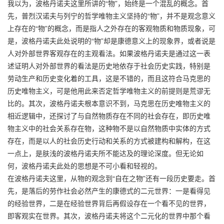
我以为，波格丹诺夫这里所讲的“物”，始终是一个混乱的概念。首
先，普烈汉诺夫与列宁的哲学唯物主义坚持的“物”，并不是观念意义
上存在的“物”的概念，而是指人之外存在的客观物质和物质现象，可
是，波格丹诺夫此处说明的“物”却是康德意义上的现象界，或者说是
人对外部世界客观存在的主观看法。如果波格丹诺夫是通过这一表
述证明人对外部世界的看法是历史地依存于社会历史实践，特别是
劳动生产和历史变化着的工具，这是不错的，而且这符合马克思的
历史唯物主义，可是他用此来否定哲学唯物主义的前提则是荒谬无
比的。其次，波格丹诺夫根本意识不到，马克思在历史唯物主义的
相近逻辑中，还探讨了与自然物质存在不同的社会存在，即历史唯
物主义中的社会关系存在物，这种物不是以自然物质中实体的方式
存在，而是以人的社会历史行动和关系的方式被建构和解构，在这
一点上，是肤浅的波格丹诺夫所不能达及的理论深度。但无论如
何，波格丹诺夫此处的思想是不可小看和轻视的。
在波格丹诺夫这里，从物的观念到“自在之物”还有一段历史要走。首
先，是落后的劳作社会必然产生的康德式的二元世界：一是看得见
的经验世界，二是在经验世界背后再假设存在一个看不见的世界，
即客观实在世界。其次，波格丹诺夫将这个二元化的世界中那个看