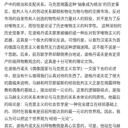
产中的统治和支配关系。马克思揭露这种“抽象成为统治”的历史事
实，批判人与人的劳动关系颠倒和物化为物与物的交换市场，反对
市场的自发性和人创造的物性经济力量对人的奴役，并不是为了反
对唯物主义，而恰恰是论证了历史唯物主义的科学性。 这种深刻的
历史现象学，在波格丹诺夫那里被编织成一种反对哲学唯物主义的
武器，这真是一个极大的理论反讽。可惜的是，以普烈汉诺夫为首
的俄国马克思主义者竟然无力透视这种逻辑迷障。这不能不说是一
个悲剧。后来，前苏联学界却颠倒黑白地说，波格丹诺夫是肯定资
产阶级拜物教观念的，这真是十分可笑的理论文饰。
在波格丹诺夫《偶像国家与马克思主义哲学》一文接下去的论述
中，就没有什么值得我们认真对待的东西了。波格丹诺夫花了很大
的篇幅来说明，马赫和阿芬那留斯的经验批判主义正是在揭露拜物
教和偶像的基础上，提出经验一元论的。这里的逻辑联结点，是指
认马赫主义的关系本体论与马克思的关系本体论的同质性。他最后
的结论是：马克思主义的社会哲学是“一种完全建立在经验基础上
的、同时在我看来是目前所能达到的最一元论的世界观。因此，我
认为可以把这个世界观为‘经验一元论’”。
其实，波格丹诺夫反对拜物教倒是真心实意的，可是，他站在马赫