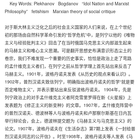
Key Words: Plekhanov Bogdanov “Idol Nation and Marxist
Philosophy” fetishism Marxian theory of social critique
对于斯大林主义泛化之后的社会主义国家的人们来说，在上个世纪
初的那场由自然科学革命引发的“哲学危机”中，是列宁以他的《唯物
主义与经验批判主义》回击了在当时俄国马克思主义内部滋生起来
的马赫主义和唯心主义思潮。可是翻开思想史布满意识形态尘土的
卷宗，我们不难发现一个重要的历史事实，恰恰是政治上走了弯路
的孟什维克主义者们，在列宁之前从哲学学理上首先站出来反击了
马赫主义。1901年，波格丹诺夫发表《从历史的观点来看认识》。
1902年，普烈汉诺夫致信列宁，明确指出波格丹诺夫的哲学“就是要
否定唯物主义”，并表示要站出来反驳波格丹诺夫。 1904年，先是
列宁政治上的对手孟什维克主义者阿克雪里罗得在新《火星报》上
发表题为《修正主义的新变种》的文章。1907年，孟什维克阵营中
的普烈汉诺夫、德波林等人与波格丹诺夫和卢那察尔斯基在日内瓦
举行辩论会，会上，德波林提交题为《马赫主义与马克思主义》的
论文。1907年，波格丹诺夫在《生活杂志》第7期上发表《一封给普
烈汉诺夫同志的公开信》。时至1908年，波格丹诺夫等人发表《马