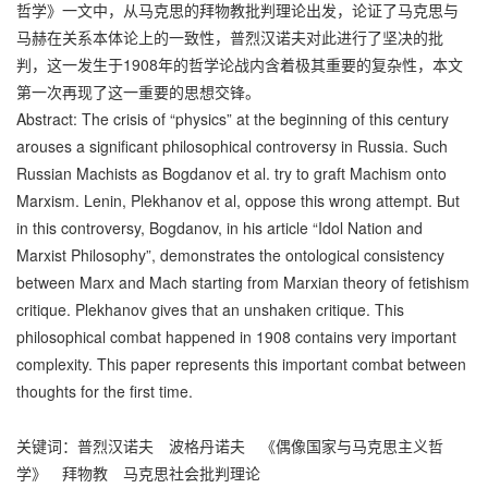
哲学》一文中，从马克思的拜物教批判理论出发，论证了马克思与
马赫在关系本体论上的一致性，普烈汉诺夫对此进行了坚决的批
判，这一发生于1908年的哲学论战内含着极其重要的复杂性，本文
第一次再现了这一重要的思想交锋。
Abstract: The crisis of “physics” at the beginning of this century
arouses a significant philosophical controversy in Russia. Such
Russian Machists as Bogdanov et al. try to graft Machism onto
Marxism. Lenin, Plekhanov et al, oppose this wrong attempt. But
in this controversy, Bogdanov, in his article “Idol Nation and
Marxist Philosophy”, demonstrates the ontological consistency
between Marx and Mach starting from Marxian theory of fetishism
critique. Plekhanov gives that an unshaken critique. This
philosophical combat happened in 1908 contains very important
complexity. This paper represents this important combat between
thoughts for the first time.
关键词：普烈汉诺夫 波格丹诺夫 《偶像国家与马克思主义哲
学》 拜物教 马克思社会批判理论