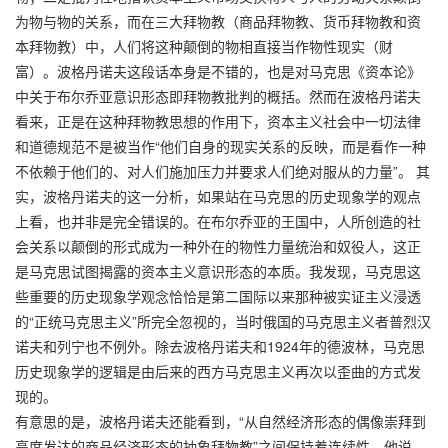
为物与物的关系，而在三大拜物教（商品拜物教、货币拜物教和资
本拜物教）中，人们将这种颠倒的物相直接当作物性现实（财
富）。波格丹诺夫这段话本身是不错的，也是对马克思《资本论》
中关于布尔乔亚意识形态即拜物教批判的概括。然而在波格丹诺夫
看来，正是在这种拜物教思想的作用下，资本主义社会中一切法律
和道德规范不是被当作“他们自身的现实关系的反映，而是看作一种
不依赖于他们的、对人们施加压力并要求人们绝对服从的力量”。 其
实，波格丹诺夫的这一分析，如果站在马克思的历史现象学的观点
上看，也并非是完全错误的。在布尔乔亚的王国中，人所创造的社
会关系以颠倒的形式成为一种外在的物性力量统治和奴役人，这正
是马克思试图揭露的资本主义意识形态的本质。我发现，马克思这
些重要的历史现象学观念恰恰是第二国际以来那种被实证主义浸透
的“正统马克思主义”所完全忽视的，当时俄国的马克思主义者普烈汉
诺夫和列宁也不例外。除去波格丹诺夫和1924年的德波林，马克思
历史现象学的逻辑是由后来的西方马克思主义再次以歪曲的方式发
现的。
有意思的是，波格丹诺夫还能看到，“从自然经济形态的偶像崇拜到
高度发达的商品经济形态的抽象拜物教”之间保持着连续性。他说，