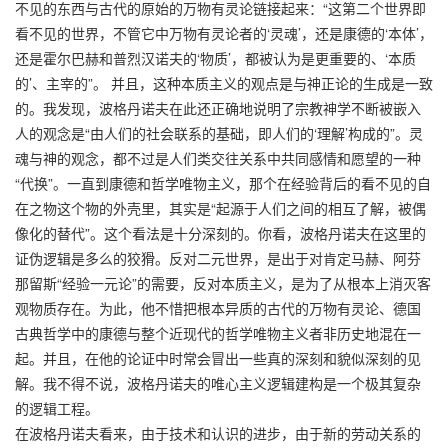
不见的东西与古代的原始的万物有灵论链接起来：“这第二个世界即
看不见的世界，不管它中万物有灵论者的‘灵魂’，还是康德的‘本体’，
还是霍尔巴赫和普烈汉诺夫的‘物质’，都被认为是更重要的、‘本质
的’、主宰的”。 并且，这种本质主义的观点是与神正论的生成是一致
的。我发现，波格丹诺夫在此还正确地说明了宗教神学不断被嵌入
人的观念是“由人们的社会联系的基础，即人们的‘理解’构成的”。灵
魂与神的观念，都不过是人们类交往关系中共同感情和愿望的一种
“代换”。一直到康德和哲学唯物主义，那个在经验背后的看不见的自
在之物这个物的外壳里，其实是“起源于人们之间的相互了解，被偶
像化的替代”。这个看法是十分深刻的。你看，波格丹诺夫在这里的
证伪逻辑是多么的狡猾。反对二元世界，是出于对肯定马赫、阿芬
那留斯“经验一元论”的需要，反对本质主义，是为了从根本上消灭客
观物质存在。为此，他不惜把根本异质的古代的万物有灵论、德国
古典哲学中的康德与整个近现代的哲学唯物主义者非历史地混在一
起。并且，在他的论证中时常会冒出一些真的深刻和貌似深刻的见
解。我不得不说，波格丹诺夫的唯心主义逻辑建构是一个极其复杂
的逻辑工程。
在波格丹诺夫看来，由于技术和认识的进步，由于新的劳动关系的