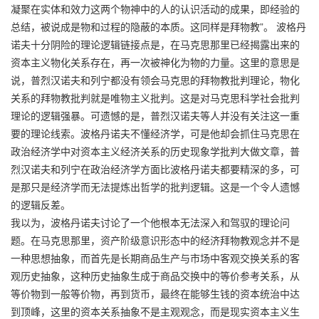
凝聚在实体和效力这两个物神中的人的认识活动的成果，即经验的
总结，被说成是物和过程的隐蔽的本质。这同样是拜物教”。 波格丹
诺夫十分阴险的理论逻辑链接点是，在马克思那里已经揭露出来的
资本主义物化关系存在，再一次被神化为物的力量。这里的意思是
说，普烈汉诺夫和列宁都没有领会马克思的拜物教批判理论，物化
关系的拜物教批判就是唯物主义批判。这是对马克思科学社会批判
理论的逻辑强暴。可遗憾的是，普烈汉诺夫等人并没有关注这一重
要的理论线索。波格丹诺夫不懂经济学，可是他却会抓住马克思在
政治经济学中对资本主义经济关系的历史现象学批判大做文章，普
烈汉诺夫和列宁在政治经济学方面比波格丹诺夫都要精深的多，可
是那只是经济学而无法提炼出哲学的批判逻辑。这是一个令人遗憾
的逻辑反差。
我以为，波格丹诺夫讨论了一个他根本无法深入和驾驭的理论问
题。在马克思那里，资产阶级意识形态中的经济拜物教观念并不是
一种思想抽象，而首先是长期商品生产与市场中客观交换关系的客
观历史抽象，这种历史抽象生成于商品交换中的等价参考关系，从
等价物到一般等价物，再到货币，最终在能够生钱的资本统治中达
到顶峰，这里的资本关系抽象不是主观观念，而是现实资本主义生