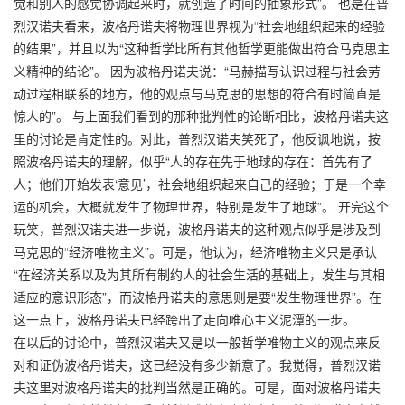
觉和别人的感觉协调起来时，就创造了时间的抽象形式”。 也是在普
烈汉诺夫看来，波格丹诺夫将物理世界视为“社会地组织起来的经验
的结果”，并且以为“这种哲学比所有其他哲学更能做出符合马克思主
义精神的结论”。 因为波格丹诺夫说：“马赫描写认识过程与社会劳
动过程相联系的地方，他的观点与马克思的思想的符合有时简直是
惊人的”。 与上面我们看到的那种批判性的论断相比，波格丹诺夫这
里的讨论是肯定性的。对此，普烈汉诺夫笑死了，他反讽地说，按
照波格丹诺夫的理解，似乎“人的存在先于地球的存在：首先有了
人；他们开始发表‘意见’，社会地组织起来自己的经验；于是一个幸
运的机会，大概就发生了物理世界，特别是发生了地球”。 开完这个
玩笑，普烈汉诺夫进一步说，波格丹诺夫的这种观点似乎是涉及到
马克思的“经济唯物主义”。可是，他认为，经济唯物主义只是承认
“在经济关系以及为其所有制约人的社会生活的基础上，发生与其相
适应的意识形态”，而波格丹诺夫的意思则是要“发生物理世界”。在
这一点上，波格丹诺夫已经跨出了走向唯心主义泥潭的一步。
在以后的讨论中，普烈汉诺夫又是以一般哲学唯物主义的观点来反
对和证伪波格丹诺夫，这已经没有多少新意了。我觉得，普烈汉诺
夫这里对波格丹诺夫的批判当然是正确的。可是，面对波格丹诺夫