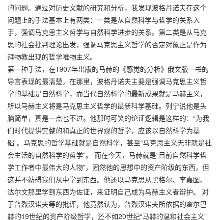
的问题。通过对历史文献的研究和分析，我发现波格丹诺夫在这个
问题上的手法基本上有两类：一类是从自然科学与哲学的关系入
手，强调马克思主义哲学与自然科学进步的关系。第二类是从马克
思的社会批判理论出发，强调马克思主义哲学的否定对象正是作为
拜物教出现的哲学唯物主义。
第一种手法，在1907年出版的马赫的《感觉的分析》俄文版一书的
导言表现的最清楚，在那里，波格丹诺夫主要是强调马克思主义哲
学的基础是自然科学，而当代自然科学的最新成果就是马赫主义，
所以马赫主义将是马克思主义哲学的最新科学基础。列宁说他是头
脑简单，真是一点也不过。他那时可笑的论证逻辑是这样的：“为我
们时代提供完整的和真正的世界观的哲学，应该以自然科学为基
础”。马克思的哲学基础就是自然科学，甚至“马克思主义无非就是社
会生活的自然科学的哲学”。 而在今天，马赫就是“目前自然科学哲
学工作者中最伟大的人物”，固然他的思想中的资产阶级的东西，但
这并不妨碍我们从中学到东西。他还以马克思从黑格尔、李嘉图、
达尔文那里学到东西为佐证，来证明自己成为马赫主义者辩护。 对
于普烈汉诺夫等的批评，他竟然认为，普烈汉诺夫所依据的霍尔巴
赫的19世纪的资产阶级哲学，还不如20世纪“马赫的温和社会主义”