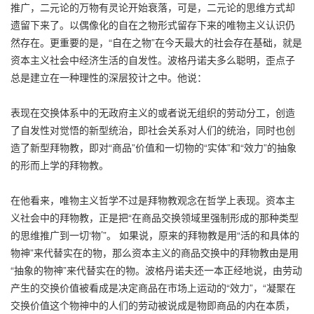
推广，二元论的万物有灵论开始衰落，可是，二元论的思维方式却
遗留下来了。以偶像化的自在之物形式留存下来的唯物主义认识仍
然存在。更重要的是，“自在之物”在今天最大的社会存在基础，就是
资本主义社会中经济生活的自发性。波格丹诺夫多么聪明，歪点子
总是建立在一种理性的深层狡计之中。他说：
表现在交换体系中的无政府主义的或者说无组织的劳动分工，创造
了自发性对觉悟的新型统治，即社会关系对人们的统治，同时也创
造了新型拜物教，即对“商品”价值和一切物的“实体”和“效力”的抽象
的形而上学的拜物教。
在他看来，唯物主义哲学不过是拜物教观念在哲学上表现。资本主
义社会中的拜物教，正是把“在商品交换领域里强制形成的那种类型
的思维推广到一切‘物’”。 如果说，原来的拜物教是用“活的和具体的
物神”来代替实在的物，那么资本主义的商品交换中的拜物教由是用
“抽象的物神”来代替实在的物。波格丹诺夫还一本正经地说，由劳动
产生的交换价值被看成是决定商品在市场上运动的“效力”，“凝聚在
交换价值这个物神中的人们的劳动被说成是物即商品的内在本质，