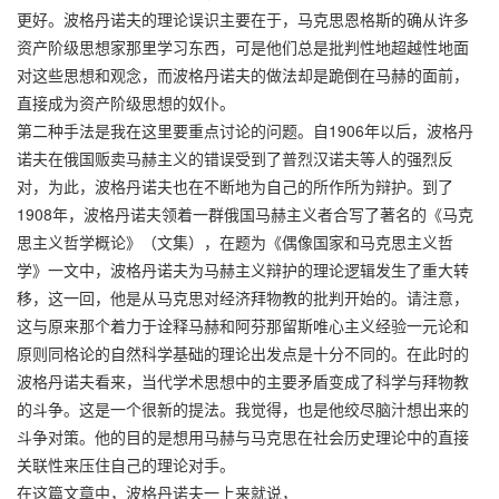
更好。波格丹诺夫的理论误识主要在于，马克思恩格斯的确从许多
资产阶级思想家那里学习东西，可是他们总是批判性地超越性地面
对这些思想和观念，而波格丹诺夫的做法却是跪倒在马赫的面前，
直接成为资产阶级思想的奴仆。
第二种手法是我在这里要重点讨论的问题。自1906年以后，波格丹
诺夫在俄国贩卖马赫主义的错误受到了普烈汉诺夫等人的强烈反
对，为此，波格丹诺夫也在不断地为自己的所作所为辩护。到了
1908年，波格丹诺夫领着一群俄国马赫主义者合写了著名的《马克
思主义哲学概论》（文集），在题为《偶像国家和马克思主义哲
学》一文中，波格丹诺夫为马赫主义辩护的理论逻辑发生了重大转
移，这一回，他是从马克思对经济拜物教的批判开始的。请注意，
这与原来那个着力于诠释马赫和阿芬那留斯唯心主义经验一元论和
原则同格论的自然科学基础的理论出发点是十分不同的。在此时的
波格丹诺夫看来，当代学术思想中的主要矛盾变成了科学与拜物教
的斗争。这是一个很新的提法。我觉得，也是他绞尽脑汁想出来的
斗争对策。他的目的是想用马赫与马克思在社会历史理论中的直接
关联性来压住自己的理论对手。
在这篇文章中，波格丹诺夫一上来就说，