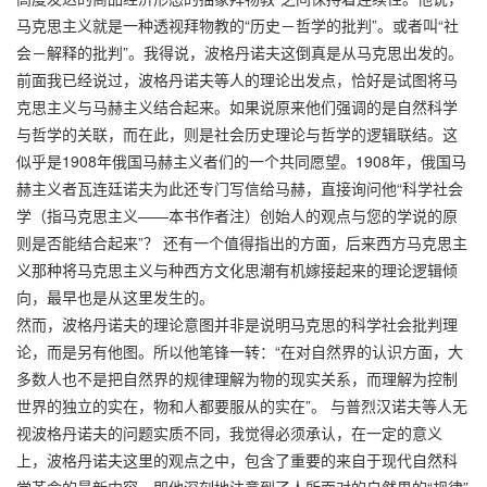
马克思主义就是一种透视拜物教的“历史－哲学的批判”。或者叫“社
会－解释的批判”。我得说，波格丹诺夫这倒真是从马克思出发的。
前面我已经说过，波格丹诺夫等人的理论出发点，恰好是试图将马
克思主义与马赫主义结合起来。如果说原来他们强调的是自然科学
与哲学的关联，而在此，则是社会历史理论与哲学的逻辑联结。这
似乎是1908年俄国马赫主义者们的一个共同愿望。1908年，俄国马
赫主义者瓦连廷诺夫为此还专门写信给马赫，直接询问他“科学社会
学（指马克思主义——本书作者注）创始人的观点与您的学说的原
则是否能结合起来”？ 还有一个值得指出的方面，后来西方马克思主
义那种将马克思主义与种西方文化思潮有机嫁接起来的理论逻辑倾
向，最早也是从这里发生的。
然而，波格丹诺夫的理论意图并非是说明马克思的科学社会批判理
论，而是另有他图。所以他笔锋一转：“在对自然界的认识方面，大
多数人也不是把自然界的规律理解为物的现实关系，而理解为控制
世界的独立的实在，物和人都要服从的实在”。 与普烈汉诺夫等人无
视波格丹诺夫的问题实质不同，我觉得必须承认，在一定的意义
上，波格丹诺夫这里的观点之中，包含了重要的来自于现代自然科
学革命的最新内容，即他深刻地注意到了人所面对的自然界的“规律”