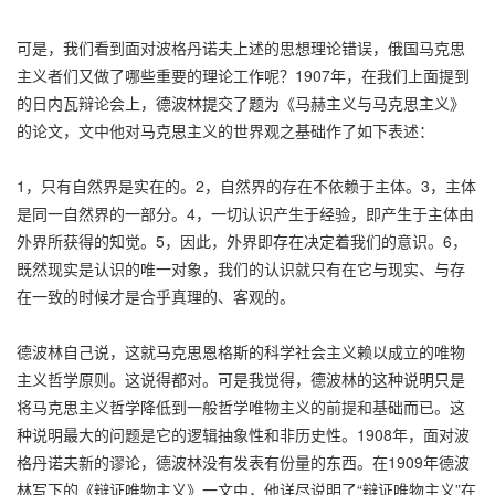
可是，我们看到面对波格丹诺夫上述的思想理论错误，俄国马克思
主义者们又做了哪些重要的理论工作呢？1907年，在我们上面提到
的日内瓦辩论会上，德波林提交了题为《马赫主义与马克思主义》
的论文，文中他对马克思主义的世界观之基础作了如下表述：
1，只有自然界是实在的。2，自然界的存在不依赖于主体。3，主体
是同一自然界的一部分。4，一切认识产生于经验，即产生于主体由
外界所获得的知觉。5，因此，外界即存在决定着我们的意识。6，
既然现实是认识的唯一对象，我们的认识就只有在它与现实、与存
在一致的时候才是合乎真理的、客观的。
德波林自己说，这就马克思恩格斯的科学社会主义赖以成立的唯物
主义哲学原则。这说得都对。可是我觉得，德波林的这种说明只是
将马克思主义哲学降低到一般哲学唯物主义的前提和基础而已。这
种说明最大的问题是它的逻辑抽象性和非历史性。1908年，面对波
格丹诺夫新的谬论，德波林没有发表有份量的东西。在1909年德波
林写下的《辩证唯物主义》一文中，他详尽说明了“辩证唯物主义”在