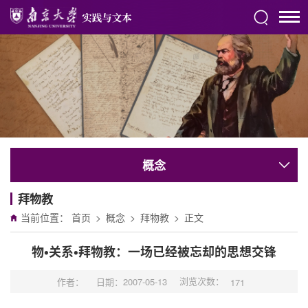
概念
拜物教
当前位置：
首页
>
概念
>
拜物教
>
正文
物•关系•拜物教：一场已经被忘却的思想交锋
浏览次数：
作者：
日期：2007-05-13
171