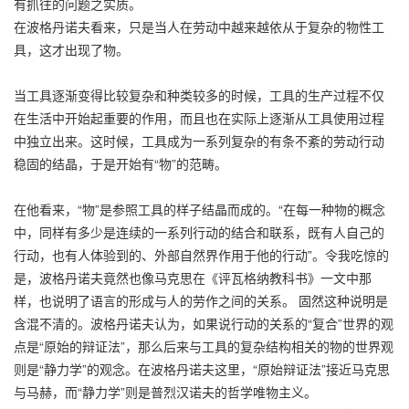
有抓往的问题之实质。
在波格丹诺夫看来，只是当人在劳动中越来越依从于复杂的物性工
具，这才出现了物。
当工具逐渐变得比较复杂和种类较多的时候，工具的生产过程不仅
在生活中开始起重要的作用，而且也在实际上逐渐从工具使用过程
中独立出来。这时候，工具成为一系列复杂的有条不紊的劳动行动
稳固的结晶，于是开始有“物”的范畴。
在他看来，“物”是参照工具的样子结晶而成的。“在每一种物的概念
中，同样有多少是连续的一系列行动的结合和联系，既有人自己的
行动，也有人体验到的、外部自然界作用于他的行动”。令我吃惊的
是，波格丹诺夫竟然也像马克思在《评瓦格纳教科书》一文中那
样，也说明了语言的形成与人的劳作之间的关系。 固然这种说明是
含混不清的。波格丹诺夫认为，如果说行动的关系的“复合”世界的观
点是“原始的辩证法”，那么后来与工具的复杂结构相关的物的世界观
则是“静力学”的观念。在波格丹诺夫这里，“原始辩证法”接近马克思
与马赫，而“静力学”则是普烈汉诺夫的哲学唯物主义。