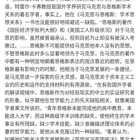
道，特雷尔·卡弗教授是国外学界研究马克思与恩格斯学术
关系的著名学者，事实上，他在《马克思与恩格斯：学术思
想关系》一书也没能很好地规避这一缺陷。“恩格斯的著作
《国民经济学批判大纲》和《英国工人阶级状况》对于马克
思的影响，虽然被普遍承认，但到目前为止却没有被深入考
察过。……恩格斯不可能提供给马克思他本人没有的思想。
不管恩格斯此时多么显著地领先于马克思，在马克思的著作
中都有一种明显地朝着恩格斯表达的观点靠近的趋势。在恩
格斯最有影响力的时期，他相当于马克思发展的一条捷径，
是马克思进一步探索的巨大灵感，是马克思关于资本主义工
业的历史和运作的支持材料的有用源泉。”在有些国外学者
的解读视域中，恩格斯作为对经验现实的中立的实证研究者
的形象，似乎跟他在哲学能力上的先天缺陷相关，就像美国
学者莱文所说的，“青年恩格斯未能完成他的高中教育，未
能进入大学，而这种高级学术训练的缺失，使他终生的学术
事业有所残缺。缺少学术技能，缺少准确描述理论体系的必
要的哲学能力，是他从未克服过的一种缺陷。”笔者认为，
如果他们能关注青年恩格斯的《英国状况英国宪法》等文本