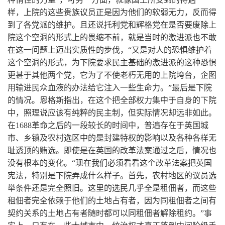
样，上院的这些贵族议员正是因为他们的软弱无力，反而得
到了各党派的维护。且还说托利党和辉格党在是否要废除上
院这个空洞的形式上的畏缩不前，就是当时的激进派也不敢
在这一问题上迈出实质性的步伐，“又是对人的恐惧维护着
这个空洞的形式，为下院要求民主基础的激进派的这种恐惧
更甚于其他两个党，它为了不使老朽无用的上院垮台，企图
用输进民众血液的办法给它注入一些生命力。”最后是下院
的情况。恩格斯指出，在这个把全部权力集中于自身的下院
中，照理说应该有纯粹的民主制，但实际情况却远非如此。
在1688革命之后的一段较长的时间中，普遍存在于英国城
市、乡镇及农村选区中的是封建特权的影响以及各种各样无
耻透顶的贿选。即使是在英国的改革法案通过之后，情况也
没有根本的变化。“现在我们必须看看这个改革法案把英国
宪法，特别是下院弄成什么样子。首先，农村地区的议员选
举条件还是完全照旧。这里的选民几乎全是租佃者，而这些
租佃者完全依赖于他们的土地占有者，因为同租佃者之间有
契约关系的土地占有者随时都可以同租佃者解除租约。”事