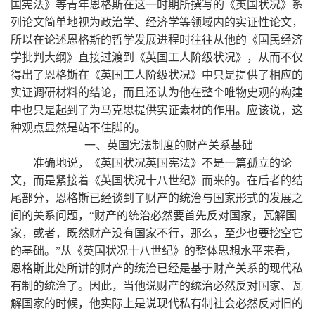
国宪法》等青年恩格斯在这一时期所撰写的《英国状况》系
列论文简单地视为政治学、经济学等领域内的实证性论文，
所以在论述恩格斯的哲学发展进程时往往从他的《国民经济
学批判大纲》直接过渡到《英国工人阶级状况》，从而不仅
得出了恩格斯在《英国工人阶级状况》中只是提供了相应的
实证调研材料的结论，而且还认为他在整个唯物史观的构建
中也只是起到了为马克思提供实证素材的作用。应该说，这
种观点显然是站不住脚的。
一、英国宪法制度的财产关系基础
准确地说，《英国状况英国宪法》不是一篇孤立的论
文，而是紧接着《英国状况十八世纪》而来的。在后者的结
尾部分，恩格斯已经谈到了财产的统治与国家形式的发展之
间的关系问题，“财产的统治必然要首先反对国家，瓦解国
家，或者，既然财产没有国家不行，那么，至少也要挖空它
的基础。”从《英国状况十八世纪》的整体思想水平来看，
恩格斯此处所讲的财产的统治已经是基于财产关系的现代私
有制的统治了。因此，当他说财产的统治必然反对国家、瓦
解国家的时候，他实际上是说现代私有制社会必然反对旧的