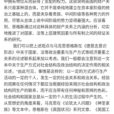
中拥有地位从而获得了支配的权力。这就说明英国的财产关
系只是某种混合体，它并不是单纯地建立在资本家阶级的统
治之基础上的，而是夹杂着贵族、中间阶级等各种势力的作
用，尽管从总体上说中间阶级的势力显得最强大。应该看
到，恩格斯通过对这种具体的财产关系之内涵的分析，切实
地推进了对国家、法等上层建筑因素与所有制之间的辩证关
系的研究。
我们可以把上述观点与马克思恩格斯在《德意志意识
形态》中关于国家、法等政治要素与生产方式等经济要素之
关系的论述联系起来加以考虑。我们一般都会注意到这一文
本中关于生产方式对社会结构及政治结构的决定作用的相关
论述，“由此可见，事情是这样的：以一定的方式进行生产
活动的一定的个人，发生一定的社会关系和政治关系。经验
的观察在任何情况下都应当根据经验来揭示社会结构和政治
结构同生产的联系，而不应当带有任何神秘和思辨的色彩。
社会结构和国家总是从一定的个人的生活过程中产生的。”
从思想史的角度来看，马克思在《论犹太人问题》《神圣家
族》等文本中，恩格斯在《英国状况》系列文章、《英国工