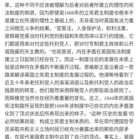
来，这种不同不应该被理解为后者对前者所建立的理性的宪
法制度的倒退，因为即使是1688年的立宪君主制度也根本不
是建立在所谓的理性之基础上的，无非是当时英国各派力量
之间相互斗争的结果。“宣誓法，人身保护法，权利法案，
是辉格党乘当时托利党的削弱和失败而得以实行的措施，它
们都是用来对付这些托利党人，即对付专制君主政体和公开
或隐蔽的天主教的。”也就是说，内在矛盾在英国宪法制度
建立之日起就已经存在了。而这一制度往后的发展在本质上
就是这种内在矛盾的不断展开过程。恩格斯正是沿着这一思
路来解读英国立宪君主制度的发展过程的。他清晰地看到了
近五十年来老托利党人的渐渐消逝以及新托利党人的政治实
践原则的转变，他们居然采用辉格党人的那些政治原则了。
而辉格党当然也在经历着重要的变化。总之，1844年的英国
宪法制度所呈现的是把1688年该制度中已存在的内在矛盾激
化到了顶点状态后所表现出来的样子。“这种‘历史的发展’的
必然结果就是：构成立宪君主制本质的、早在现代德国哲学
还采取共和主义立场时就已经充分暴露出来的那些内部矛
盾，在现代英国君主制中达到了自己的顶点。事实上，英国