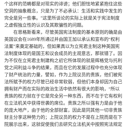
个这样的范畴都是对现实的诽谤；他们胆怯地紧紧抱住这些
空洞的抽象概念，只是为了不必承认：生活和实践中发生的
完全是另一些事。”这里所谈论的实际上就是关于宪法制度
之虚假独立性的认识及其欺骗性的问题。
在恩格斯看来，尽管英国宪法制度的基本原则的确是由
英国议会在1689年所通过并由国王加以承认和宣布的“权利
法案”来奠定基础的，但如果真以为立宪君主制这种英国宪
法制度体现的是国王和议会成员的主观意志，那就错了。因
为不仅在立宪君主制建构之初它所体现的就是辉格党与托利
党之间利益斗争的结果，而且在它的发展过程中也充分体现
了财产统治的力量，譬如，作为上院议员的贵族，他们被宪
法所赋予的权力尽管已经非常软弱，但他们本身却因为自己
拥有财产而在实际的政治生活中依然有很大的影响，“所以
贵族的权力就在于它是完全另一种东西，而不在于它有权利
在立法机关中获得世袭的席位。贵族之所以强有力是由于他
的庞大地产，由于他的全部财富，因此是同其他一切非贵族
财主分享这种势力的；上院议员的权力不是在上院而是在下
院展示出来，这就促使我们去研究立法机关中按照宪法规定