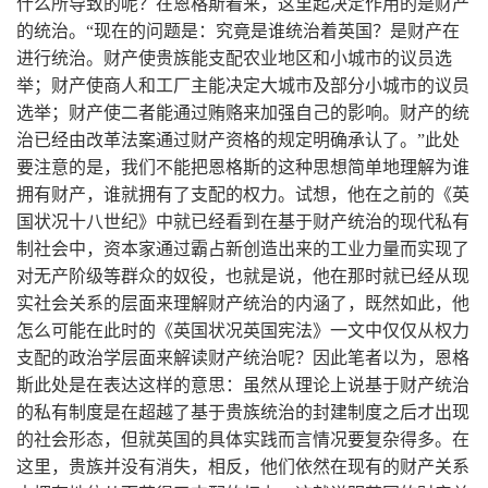
什么所导致的呢？在恩格斯看来，这里起决定作用的是财产
的统治。“现在的问题是：究竟是谁统治着英国？是财产在
进行统治。财产使贵族能支配农业地区和小城市的议员选
举；财产使商人和工厂主能决定大城市及部分小城市的议员
选举；财产使二者能通过贿赂来加强自己的影响。财产的统
治已经由改革法案通过财产资格的规定明确承认了。”此处
要注意的是，我们不能把恩格斯的这种思想简单地理解为谁
拥有财产，谁就拥有了支配的权力。试想，他在之前的《英
国状况十八世纪》中就已经看到在基于财产统治的现代私有
制社会中，资本家通过霸占新创造出来的工业力量而实现了
对无产阶级等群众的奴役，也就是说，他在那时就已经从现
实社会关系的层面来理解财产统治的内涵了，既然如此，他
怎么可能在此时的《英国状况英国宪法》一文中仅仅从权力
支配的政治学层面来解读财产统治呢？因此笔者以为，恩格
斯此处是在表达这样的意思：虽然从理论上说基于财产统治
的私有制度是在超越了基于贵族统治的封建制度之后才出现
的社会形态，但就英国的具体实践而言情况要复杂得多。在
这里，贵族并没有消失，相反，他们依然在现有的财产关系