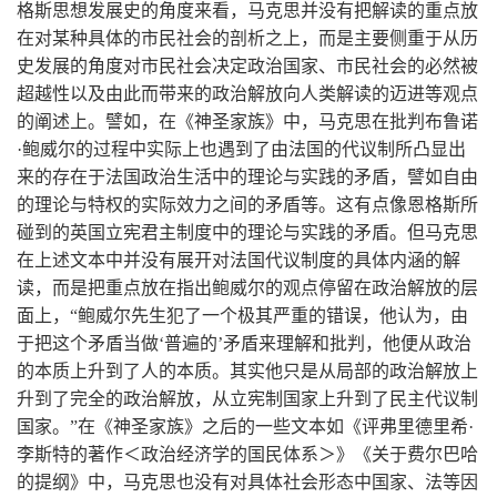
格斯思想发展史的角度来看，马克思并没有把解读的重点放
在对某种具体的市民社会的剖析之上，而是主要侧重于从历
史发展的角度对市民社会决定政治国家、市民社会的必然被
超越性以及由此而带来的政治解放向人类解读的迈进等观点
的阐述上。譬如，在《神圣家族》中，马克思在批判布鲁诺
·鲍威尔的过程中实际上也遇到了由法国的代议制所凸显出
来的存在于法国政治生活中的理论与实践的矛盾，譬如自由
的理论与特权的实际效力之间的矛盾等。这有点像恩格斯所
碰到的英国立宪君主制度中的理论与实践的矛盾。但马克思
在上述文本中并没有展开对法国代议制度的具体内涵的解
读，而是把重点放在指出鲍威尔的观点停留在政治解放的层
面上，“鲍威尔先生犯了一个极其严重的错误，他认为，由
于把这个矛盾当做‘普遍的’矛盾来理解和批判，他便从政治
的本质上升到了人的本质。其实他只是从局部的政治解放上
升到了完全的政治解放，从立宪制国家上升到了民主代议制
国家。”在《神圣家族》之后的一些文本如《评弗里德里希·
李斯特的著作＜政治经济学的国民体系＞》《关于费尔巴哈
的提纲》中，马克思也没有对具体社会形态中国家、法等因