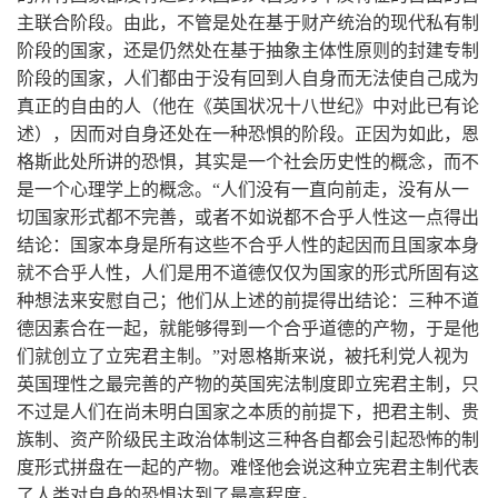
主联合阶段。由此，不管是处在基于财产统治的现代私有制
阶段的国家，还是仍然处在基于抽象主体性原则的封建专制
阶段的国家，人们都由于没有回到人自身而无法使自己成为
真正的自由的人（他在《英国状况十八世纪》中对此已有论
述），因而对自身还处在一种恐惧的阶段。正因为如此，恩
格斯此处所讲的恐惧，其实是一个社会历史性的概念，而不
是一个心理学上的概念。“人们没有一直向前走，没有从一
切国家形式都不完善，或者不如说都不合乎人性这一点得出
结论：国家本身是所有这些不合乎人性的起因而且国家本身
就不合乎人性，人们是用不道德仅仅为国家的形式所固有这
种想法来安慰自己；他们从上述的前提得出结论：三种不道
德因素合在一起，就能够得到一个合乎道德的产物，于是他
们就创立了立宪君主制。”对恩格斯来说，被托利党人视为
英国理性之最完善的产物的英国宪法制度即立宪君主制，只
不过是人们在尚未明白国家之本质的前提下，把君主制、贵
族制、资产阶级民主政治体制这三种各自都会引起恐怖的制
度形式拼盘在一起的产物。难怪他会说这种立宪君主制代表
了人类对自身的恐惧达到了最高程度。