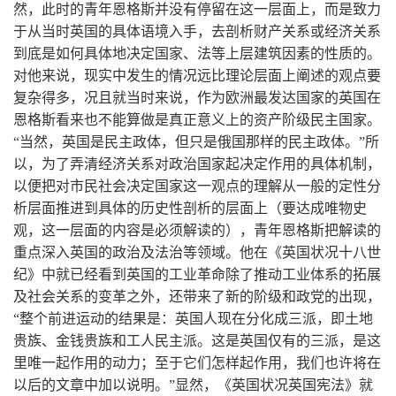
然，此时的青年恩格斯并没有停留在这一层面上，而是致力
于从当时英国的具体语境入手，去剖析财产关系或经济关系
到底是如何具体地决定国家、法等上层建筑因素的性质的。
对他来说，现实中发生的情况远比理论层面上阐述的观点要
复杂得多，况且就当时来说，作为欧洲最发达国家的英国在
恩格斯看来也不能算做是真正意义上的资产阶级民主国家。
“当然，英国是民主政体，但只是俄国那样的民主政体。”所
以，为了弄清经济关系对政治国家起决定作用的具体机制，
以便把对市民社会决定国家这一观点的理解从一般的定性分
析层面推进到具体的历史性剖析的层面上（要达成唯物史
观，这一层面的内容是必须解读的），青年恩格斯把解读的
重点深入英国的政治及法治等领域。他在《英国状况十八世
纪》中就已经看到英国的工业革命除了推动工业体系的拓展
及社会关系的变革之外，还带来了新的阶级和政党的出现，
“整个前进运动的结果是：英国人现在分化成三派，即土地
贵族、金钱贵族和工人民主派。这是英国仅有的三派，是这
里唯一起作用的动力；至于它们怎样起作用，我们也许将在
以后的文章中加以说明。”显然，《英国状况英国宪法》就