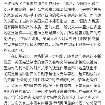
应该代表民主要素的那个组成部分。”总之，英国立宪君主
制度所体现的不是什么主观意志或法律精神，而是财产关系
的统治或者说是基于财产统治的私有制关系的统治。而问题
的关键在于当时的英国人还不能看出这一点，“因为人民还
没有弄清楚财产的本质，因为人民一般说来——至少在农业
地区是这样——在精神上还是麻木的，所以能容忍财产的专
制统治。”正因为如此，英国人才会对立宪君主制这种空洞
的宪法概念抱有极大的热忱，尽管它在实际上只是一个抽象
的名称而已。
在此基础上，恩格斯进一步指出，随着财产关系的不断
发展，英国宪法制度的空洞的名称必然会越来越难以维持，
因为作为其本质的财产关系的决定作用会不时地显现出来，
尤其是当这种财产关系越来越让人无法容忍、越来越成为人
们走向“社会的民主制”过程中的障碍的时候，情况更是如
此。英国宪法制度在这种情况下所选择的，不是直面和承认
实际存在的事实，而是用更多的谎言来弥补和掩盖前面的谎
言。“全部英国宪法和整个立宪主义的舆论无非是个弥天大
谎，当它的真正本质有时暴露得稍微明显的时候，它总是再