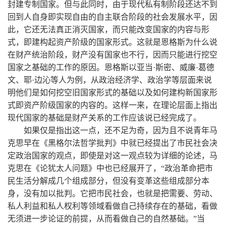
封建专制国家。但与此同时，由于现代私有制阶段还达不到
回到人自身即实现自由的自主联合阶段的社会发展水平，因
此，它还无法真正消灭国家，而只能改变国家的内容与形
式，即建构起资产阶级的国家形式。这就是恩格斯为什么说
在财产统治阶段，财产没有国家也不行，因而只能进行挖空
国家之基础的工作的原因。恩格斯以亚当·斯密、威廉·葛德
文、耶·边沁等人为例，从政治经济学、政治学等层面来说
明他们是如何挖空旧国家形式的基础以及如何建构新国家形
式即资产阶级国家的内容的。这样一来，在理论层面上指出
现代国家的基础是财产关系的工作应该说已经完成了。
如果仅是指出这一点，还不足为奇，因为且不说青年马
克思早在《黑格尔法哲学批判》中就已经提出了市民社会决
定政治国家的观点，即使是对这一观点较为详细的论述，马
克思在《论犹太人问题》中也已经展开了，“政治革命把市
民生活分解成几个组成部分，但没有变革这些组成部分本
身，没有加以批判。它把市民社会，也就是把需要、劳动、
私人利益和私人权利等领域看做自己持续存在的基础，看做
无须进一步论证的前提，从而看做自己的自然基础。”当