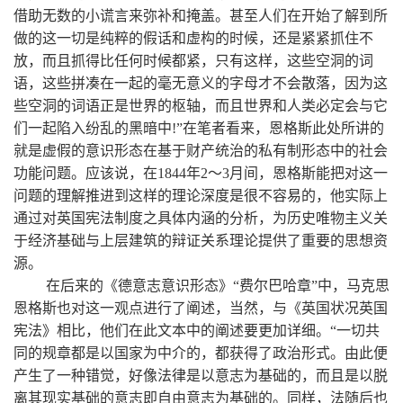
借助无数的小谎言来弥补和掩盖。甚至人们在开始了解到所
做的这一切是纯粹的假话和虚构的时候，还是紧紧抓住不
放，而且抓得比任何时候都紧，只有这样，这些空洞的词
语，这些拼凑在一起的毫无意义的字母才不会散落，因为这
些空洞的词语正是世界的枢轴，而且世界和人类必定会与它
们一起陷入纷乱的黑暗中!”在笔者看来，恩格斯此处所讲的
就是虚假的意识形态在基于财产统治的私有制形态中的社会
功能问题。应该说，在1844年2～3月间，恩格斯能把对这一
问题的理解推进到这样的理论深度是很不容易的，他实际上
通过对英国宪法制度之具体内涵的分析，为历史唯物主义关
于经济基础与上层建筑的辩证关系理论提供了重要的思想资
源。
在后来的《德意志意识形态》“费尔巴哈章”中，马克思
恩格斯也对这一观点进行了阐述，当然，与《英国状况英国
宪法》相比，他们在此文本中的阐述要更加详细。“一切共
同的规章都是以国家为中介的，都获得了政治形式。由此便
产生了一种错觉，好像法律是以意志为基础的，而且是以脱
离其现实基础的意志即自由意志为基础的。同样，法随后也