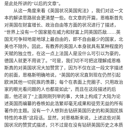
是此处所讲的“以后的文章”。
从这一角度来看《英国状况英国宪法》，我们对这一文
本的解读思路就会更清楚一些。在文章的开篇，恩格斯首先
对英国在财富增长、政治自由等方面的状况进行了描述，
“世界上没有一个国家能在威力和财富上同英国匹敌……英
国无可争辩地是地球上最自由的，即不自由最少的国家，北
美也不除外。因此，有教养的英国人本身就具有某种程度的
天赋的独立性，在这一点上法国人是没什么可引以为豪的，
德国人就更不用说了。”可是，我们切不可把这理解成恩格
斯真的对英国状况大加赞赏了，因为不仅在这一段文字描述
的前面，恩格斯明确地说，“英国的状况直到现在仍然引起
欧洲其他一切民族的羡慕；每个在表面上兜圈子、只用政治
家的眼光看问题的人也都是如此”，而且在这段描述的后
面，他还说了“上面刚刚列举的事，大体上构成了大陆为论
述英国而编纂的卷帙如此浩繁却毫无成果和徒劳无益的所有
著作的主题。没有一个人想到去钻研英国历史的和英国民族
特性的本质”这段话。显然，对恩格斯来说，上述这些对英
国状况的赞赏式描述，只不过是在没有钻研英国历史之本质