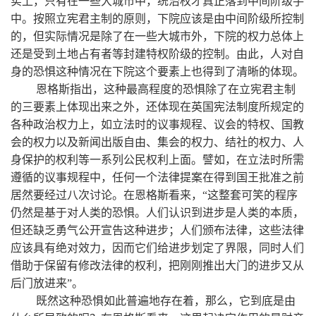
实上，只有在一些大城市中，统治权才真正落到中间阶级手
中。按照立宪君主制的原则，下院应该是由中间阶级所控制
的，但实际情况是除了在一些大城市外，下院的权力总体上
还是受到土地占有者等封建特权阶级的控制。由此，人对自
身的恐惧这种情况在下院这个要素上也得到了清晰的体现。
恩格斯指出，这种最高程度的恐惧除了在立宪君主制
的三要素上体现出来之外，还体现在英国宪法制度所规定的
各种政治权力上，如立法时的议事规程、议会的特权、国教
会的权力以及新闻出版自由、集会的权力、结社的权力、人
身保护的权利等一系列公民权利上面。譬如，在立法时所需
遵循的议事规程中，任何一个法律提案在得到国王批准之前
居然要经过八次讨论。在恩格斯看来，“这整套可笑的程序
仍然是基于对人类的恐惧。人们认识到进步是人类的本质，
但还缺乏勇气公开宣告这种进步；人们颁布法律，这些法律
应该具有绝对效力，因而它们给进步划定了界限，同时人们
借助于保留有修改法律的权利，把刚刚推出大门的进步又从
后门放进来”。
既然这种恐惧如此普遍地存在着，那么，它到底是由