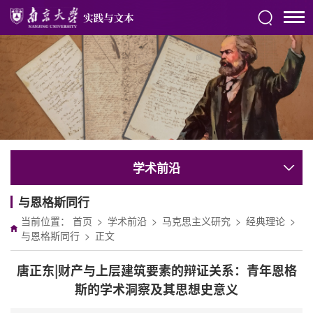
学术前沿
与恩格斯同行
当前位置：
首页
>
学术前沿
>
马克思主义研究
>
经典理论
>
与恩格斯同行
>
正文
唐正东|财产与上层建筑要素的辩证关系：青年恩格
斯的学术洞察及其思想史意义