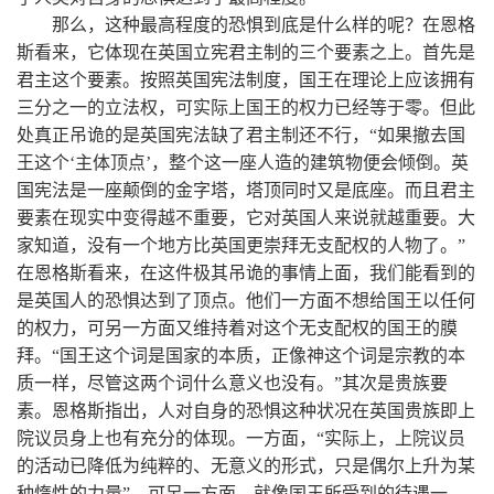
那么，这种最高程度的恐惧到底是什么样的呢？在恩格
斯看来，它体现在英国立宪君主制的三个要素之上。首先是
君主这个要素。按照英国宪法制度，国王在理论上应该拥有
三分之一的立法权，可实际上国王的权力已经等于零。但此
处真正吊诡的是英国宪法缺了君主制还不行，“如果撤去国
王这个‘主体顶点’，整个这一座人造的建筑物便会倾倒。英
国宪法是一座颠倒的金字塔，塔顶同时又是底座。而且君主
要素在现实中变得越不重要，它对英国人来说就越重要。大
家知道，没有一个地方比英国更崇拜无支配权的人物了。”
在恩格斯看来，在这件极其吊诡的事情上面，我们能看到的
是英国人的恐惧达到了顶点。他们一方面不想给国王以任何
的权力，可另一方面又维持着对这个无支配权的国王的膜
拜。“国王这个词是国家的本质，正像神这个词是宗教的本
质一样，尽管这两个词什么意义也没有。”其次是贵族要
素。恩格斯指出，人对自身的恐惧这种状况在英国贵族即上
院议员身上也有充分的体现。一方面，“实际上，上院议员
的活动已降低为纯粹的、无意义的形式，只是偶尔上升为某
种惰性的力量”，可另一方面，就像国王所受到的待遇一