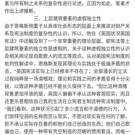
素与所有制之关系的复杂性进行论述。正因为如此，笔者才
作出上述推断。
三、上层建筑要素的虚假独立性
由于恩格斯侧重于从具体社会形态的层面上来推进对财产关
系及宪法制度的复杂性的认识，所以，他在《英国状况英国
宪法》中还触及到了一个非常重要的理论层面，即宪法等上
层建筑要素的独立性是虚假的、关于这种虚假独立性的认识
及相关舆论是自欺欺人的谎言等观点。从对英国宪法制度的
批判性解读中，恩格斯发现其理论与实践处于极端矛盾的状
态，“英国宪法实际上已经根本不存在了；全部漫长的立法
过程纯粹是一场滑稽戏；理论和实践之间的矛盾变得十分尖
锐，以致这种矛盾已经不能长久保持下去。”但比这种滑稽
现象更加吊诡的是，英国人偏偏不承认这种客观现实，而且
还更乐意相信自己真的生活在立宪君主制这种宪法制度中。
“我们看到，这种状况引起了多少谎言和不道德的行为；人
们崇拜空洞的名称而否认现实，不愿对现实有任何的了解，
拒不承认实际存在着的和他们自己创造的东西；他们自己欺
骗自己，使用一种带有凭空制造的范畴的惯用套话，而每一