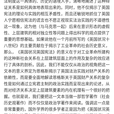
法制度这一具体的、历史的语境入手，清晰地阐述了这种辩
证关系是如何具体地表现出来的。同时，他不仅揭示了英国
宪法的理论与实践的相互矛盾性，而且还敏锐地抓住了英国
人宁愿相信宪法的谎言也不愿正视现实法治实践的不道德性
这一现象，这为他（与马克思一起）后来在意识形态的虚假
性、上层建筑的相对独立性等问题上得出科学的观点提供了
重要的思想基础。如果说他在一个月前所写的《英国状况十
八世纪》的主要贡献在于揭示了工业革命的社会历史意义，
那么，《英国状况英国宪法》的意义在于对工业革命所建构
的这种新社会关系在上层建筑层面上的作用及复杂的效应进
行了具体的剖析。因此，我们不能仅仅从政治的视角把这一
文本的意义界定为恩格斯揭示了英国法治实践对财产关系的
依赖性，而是要全面地解读恩格斯关于英国财产关系的复杂
性是如何通过立宪君主制的政治实践而呈现出来的论述，从
而对经济关系决定上层建筑要素的内在机理有一个很好的把
握。也就是说，我们要把这一文本当做一部哲学著作（社会
历史观著作）而不仅仅是政治学著作来阅读。强调这一点是
非常重要的，国外学界的很多学者正是因为把《英国状况英