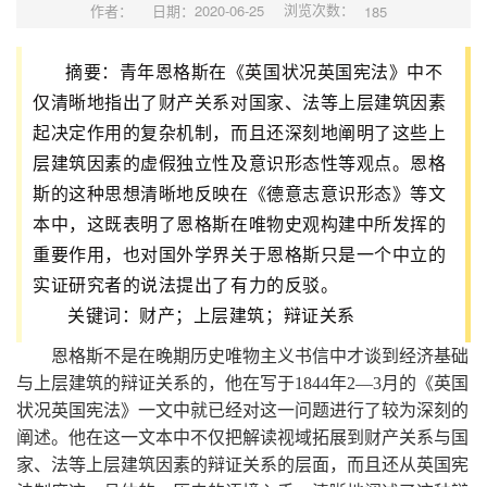
浏览次数：
作者：
日期：2020-06-25
185
摘要：
青年恩格斯在《英国状况英国宪法》中不
仅清晰地指出了财产关系对国家、法等上层建筑因素
起决定作用的复杂机制，而且还深刻地阐明了这些上
层建筑因素的虚假独立性及意识形态性等观点。恩格
斯的这种思想清晰地反映在《德意志意识形态》等文
本中，这既表明了恩格斯在唯物史观构建中所发挥的
重要作用，也对国外学界关于恩格斯只是一个中立的
实证研究者的说法提出了有力的反驳。
关键词：财产；上层建筑；辩证关系
恩格斯不是在晚期历史唯物主义书信中才谈到经济基础
与上层建筑的辩证关系的，他在写于1844年2—3月的《英国
状况英国宪法》一文中就已经对这一问题进行了较为深刻的
阐述。他在这一文本中不仅把解读视域拓展到财产关系与国
家、法等上层建筑因素的辩证关系的层面，而且还从英国宪