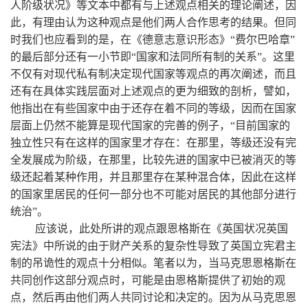
人阶级状况》等文本中都有与上述观点相关的理论阐述，因
此，有理由认为这种观点是他们两人合作思考的结果。但同
时我们也应看到的是，在《德意志意识形态》“费尔巴哈章”
的最后部分还有一小节即“国家和法同所有制的关系”。这里
不仅有对现代私有制决定现代国家等观点的再次阐述，而且
还有在具体实践层面对上述观点的更为细致的剖析，譬如，
他指出在有些国家中由于还存在着不同的等级，因而在国家
层面上仍然不能算是现代国家的完善的例子，“目前国家的
独立性只有在这样的国家里才存在：在那里，等级还没有完
全发展成为阶级，在那里，比较先进的国家中已被消灭的等
级还起着某种作用，并且那里存在某种混合体，因此在这样
的国家里居民的任何一部分也不可能对居民的其他部分进行
统治”。
应该说，此处所讲的观点跟恩格斯在《英国状况英国
宪法》中所说的由于财产关系的复杂性导致了英国立宪君主
制的吊诡性的观点十分相似。笔者以为，当马克思恩格斯在
共同创作这部分观点时，可能是由恩格斯提供了初始的观
点，然后再由他们两人共同讨论和决定的。因为从马克思恩