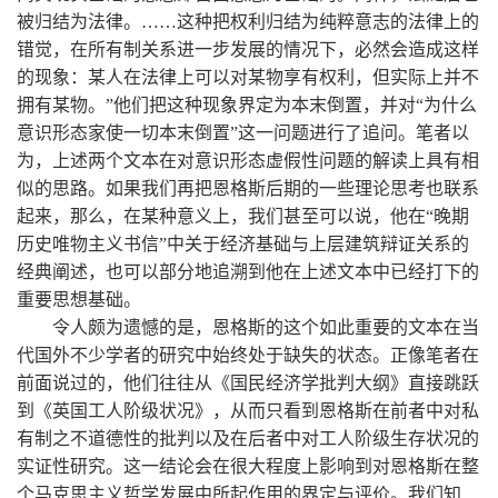
被归结为法律。……这种把权利归结为纯粹意志的法律上的
错觉，在所有制关系进一步发展的情况下，必然会造成这样
的现象：某人在法律上可以对某物享有权利，但实际上并不
拥有某物。”他们把这种现象界定为本末倒置，并对“为什么
意识形态家使一切本末倒置”这一问题进行了追问。笔者以
为，上述两个文本在对意识形态虚假性问题的解读上具有相
似的思路。如果我们再把恩格斯后期的一些理论思考也联系
起来，那么，在某种意义上，我们甚至可以说，他在“晚期
历史唯物主义书信”中关于经济基础与上层建筑辩证关系的
经典阐述，也可以部分地追溯到他在上述文本中已经打下的
重要思想基础。
令人颇为遗憾的是，恩格斯的这个如此重要的文本在当
代国外不少学者的研究中始终处于缺失的状态。正像笔者在
前面说过的，他们往往从《国民经济学批判大纲》直接跳跃
到《英国工人阶级状况》，从而只看到恩格斯在前者中对私
有制之不道德性的批判以及在后者中对工人阶级生存状况的
实证性研究。这一结论会在很大程度上影响到对恩格斯在整
个马克思主义哲学发展中所起作用的界定与评价。我们知