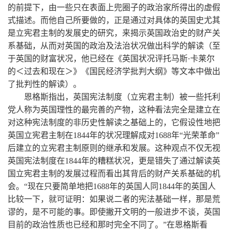
的前提下，由一些只在表面上兜圈子的政治家所得出的虚假
式描述。而他自己所要做的，正是通过对具体的英国史尤其
是立宪君主制的发展史的研究，来揭示英国政治史的财产关
系基础，从而对英国的政治及法治状况做出科学的解读（至
于英国的财富状况，他已经在《英国状况评托马斯·卡莱尔
的＜过去和现在＞》《国民经济学批判大纲》等文本中做出
了批判性的解读）。
恩格斯指出，英国宪法制度（立宪君主制）被一些托利
党人称为英国理性的最完善的产物，这种看法完全是建立在
对这种宪法制度的非历史性解读之基础上的，它假设性地把
英国立宪君主制在1844年的状况理解成对1688年“光荣革命”
后建立的立宪君主制原则的继承和发展。这种观点不仅无视
英国宪法制度在1844年的糟糕状况，更是错失了通过解读英
国立宪君主制的发展过程而看出其背后的财产关系基础的机
会。“现在只要简单地把1688年的英国人同1844年的英国人
比较一下，就可证明：如果说二者的宪法基础一样，那是荒
谬的，是不可能的事。即使撇开文明的一般进步不谈，英国
目前的政治性质也已经和那时完全不同了。”在恩格斯看