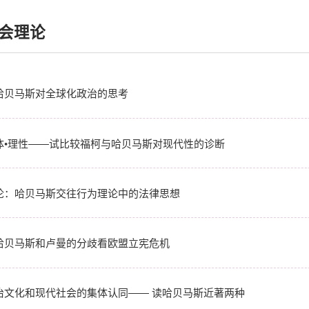
会理论
哈贝马斯对全球化政治的思考
体•理性――试比较福柯与哈贝马斯对现代性的诊断
论：哈贝马斯交往行为理论中的法律思想
哈贝马斯和卢曼的分歧看欧盟立宪危机
治文化和现代社会的集体认同―― 读哈贝马斯近著两种