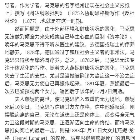
导者，作为学者，马克思的名字经常出现在社会主义报纸
上；撰写《哥达纲领批判》（1875入协助恩格斯写作《反杜
林论》（1877）,也就是在这一时期。
然而问题是，由于外部环境和健康状况的恶化，马克思
无法做到倾全力来完成集自己毕生心血的巨制《资本论》。
晚年的马克思不得不听从医生的建议，去德国或瑞士的疗养
地静养。1878年，德国通过了镇压社会主义者的非常法，马
克思只得移至摩洛哥疗养。总之，1878之后，马克思无法专
注于体系化的写作。随着夫人燕妮健康状况的恶化，马克思
失去了生活的支柱。尤其是当她被确诊为癌症这一不治之症
后，马克思无力使自己再振作起来。1881年夏，燕妮最后一
次去巴黎探视两个女儿，返回后于该年的12月2日病逝。
夫人燕妮的离世，使马克思陷入双重的无力境地。燕妮
死后10多日，马克思写信给其友左尔格，信中他感叹道：刚
摆脱病痛的自己，无论在道德上还是肉体上，都变得全无气
力卫这段时期的马克思，正逐渐迈向生命的终结。而将马克
思推向死亡的最后一击，则是1883年1月11日大女儿燕妮·龙
格（Jennyl Longuet）的猝死。马克思得到燕妮死亡的消息回