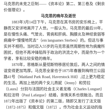
马克思的未竞之巨制——《资本论》第二、第三卷及《剩余
价值理论》。
马克思的晚年及逝世
1883年3月14日下午，马克思在其书房的安乐椅上，平
静而又安详地离开了人世。一般认为，马克思的最后10年，
是在慢性头痛、气管炎、胃病和肝病、胸膜炎及神经衰弱等
病痛中“慢慢地死去”（em langsames Sterben）的。但这与事
实并不相符。当时迈入55岁的马克思虽然周期性地为病魔所
困扰，但他不再冲锋陷阵于政治的洪流之中，而是作为一个
学者，享有比较安稳的晚年。
1870年，恩格斯从曼彻斯特移居伦敦后，两人之间的情
谊变得更加笃厚。马克思全家也于1875年春搬到梅特兰公园
路41号（Maitland Park Road, Haverstock Hill）,过上更为稳定
的生活。再加上他的两个女儿燕妮（Jenny）和劳拉
（Laura）分别与法国的社会主义者龙格（Charles Longuet）
和拉法特（Paul Lafargue）结婚，亲情关系也很融洽。而且
1872年出版了《资本论》的第二版，随即又发行了法文版
（1872-1875）和俄文版（1872）。作为社会主义运动的指