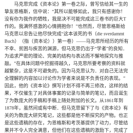
马克思完成《资本论》第一卷之际，曾写信给其一生的
挚友恩格斯，信中说：“其所以能够如此，我只有感谢你！
没有你为我作的牺牲，我是决不可能完成这三卷书的巨大T
作的。我满怀感激的心情拥抱你！”也然而，尽管恩格斯给
马克思以忠告让他尽快完成“这本该死的书（die sverdammt
Buch）（指（资本论））第一卷）——马克思所经历的所有
不幸、贫困与疾苦的渊源，但马克思仍出于“学者”的良知．
为追求严密的理论、完美的结构与表达而不懈地探究与推
敲。”在具体问题中挖掘得越久，马克思所要考察的资料就
越繁杂，这是不可避免的。因为马克思认为．对自己无法完
全理解的内容加以讨论作为学者来说是不负责任的表现。”
因此，他的《资本论》撰写计划不得不再三修改，这样的结
果，不仅催生了对具体事案的记录与简单的笔记，而且诞生
了为数庞大的手稿和手稿上随处附加的长文。从1861年到
1878年，虽然间或有中断．但马克思留下了与《资本论》有
关的为数庞大研究笔记，这些都是他不断探究的产物。也正
是这些遗稿的存在，为恩格斯和考茨基提供了动力，尽管结
果并不令人完全满意，但他们在这些遗稿的激励下，完成了