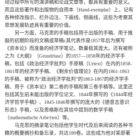
动过程中所写的演讲稿和论战文章等，都具有重要的意义。
而且这些著作和出版物的自用本（Hand-exemplar）上，记有
各种修改指示、栏外边注、下画线、侧画线，这些为考察其
思想发展轨迹具有重要的价值。
另一方面，马克思的手稿包括用于出版的手稿、用于推
敲的初期阶段的文稿或草稿c其代表作是1857年后为撰写
《资本论》而准备的经济学笔记，数量极其庞大。还有被称
之为《大纲》（Grundrfase）的1857—1858年的经济学手
稿，包括《政治经济学批判》手原稿（Urtext）在内的1858-
1861年的经济学手稿、《剩余价值理论》在内的1861-1863
的手稿、被称为“政治经济学批判”的1863-1867的经济学手
稿、用于《资本论》第二卷的手稿和第三卷手稿等。这里还
包括其生前未能出版的学位论文、1844年撰写的《1844年经
济学哲学手稿》、1845-1846年撰写的庞大的《德意志意识
形态》手稿，以及恩格斯在其信中提到的数学手稿
（mathematlsche Arbe1ten）等。
马克思的摘录笔记包括他学生时代及后来阅读的各种书
籍的概要摘抄和备忘录，共达180卷。这些成为他对某部著