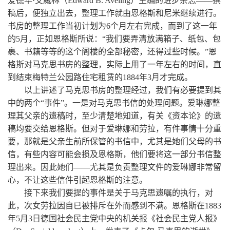
爱德华·艾威林（Edward B. Aveling）主编的进步杂志——撰
稿后，便独立出去，整理工作就由恩格斯和尼米继续进行。
书房的整理工作当初计划为6个月左右完成，而到了这一年
的5月，正如恩格斯所说：“我们要弄清放满箱子、纸包、包
裹、书籍等等的这个阁楼的全部秘密，还得过些时候。”恩
格斯对马克思书房的整理，实际上用了一年左右的时间，直
到结束梅特兰公园路住宅租赁的1884年3月才完成。
以上讲述了马克思书房的整理经过，我们有必要提到其
中的两个“事件”。一是对马克思书信的处理问题。爱琳娜整
理其父亲的遗稿时，至少清楚地知道，有关《资本论》的遗
稿均要交给恩格斯。但对于爱琳娜和劳拉，有件事情十分重
要，那就是父亲生前所保管的书信中，尤其是她们父母的书
信，有些内容可能会损及恩格斯，他们要将这一部分书信整
理出来。因此她们——尤其是负责整理文件的爱琳娜非常留
心，不让这些信件引起恩格斯的注意。
接下来我们要提的事件是关于马克思遗嘱的执行，对
此，次女劳拉因自已被排斥在外而感到不满。恩格斯在1883
年5月3日德国社会民主党中央的机关报《社会民主党人报》