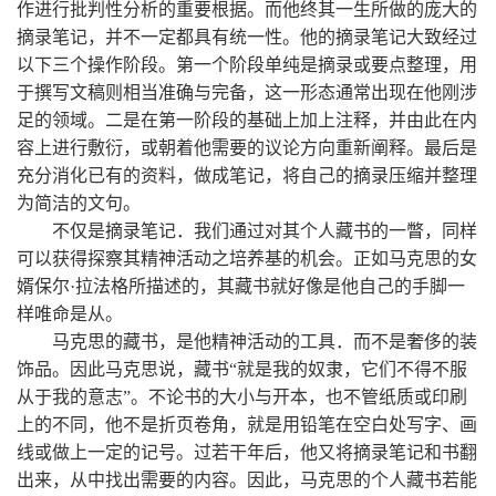
作进行批判性分析的重要根据。而他终其一生所做的庞大的
摘录笔记，并不一定都具有统一性。他的摘录笔记大致经过
以下三个操作阶段。第一个阶段单纯是摘录或要点整理，用
于撰写文稿则相当准确与完备，这一形态通常出现在他刚涉
足的领域。二是在第一阶段的基础上加上注释，并由此在内
容上进行敷衍，或朝着他需要的议论方向重新阐释。最后是
充分消化已有的资料，做成笔记，将自己的摘录压缩并整理
为简洁的文句。
不仅是摘录笔记．我们通过对其个人藏书的一瞥，同样
可以获得探察其精神活动之培养基的机会。正如马克思的女
婿保尔·拉法格所描述的，其藏书就好像是他自己的手脚一
样唯命是从。
马克思的藏书，是他精神活动的工具．而不是奢侈的装
饰品。因此马克思说，藏书“就是我的奴隶，它们不得不服
从于我的意志”。不论书的大小与开本，也不管纸质或印刷
上的不同，他不是折页卷角，就是用铅笔在空白处写字、画
线或做上一定的记号。过若干年后，他又将摘录笔记和书翻
出来，从中找出需要的内容。因此，马克思的个人藏书若能