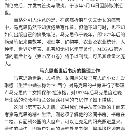
到伦敦后，并发气管炎与喉炎，于该年3月14日因肺脓肿逝
世。
而格外引人注意的是，在病痛折磨与失去妻女的痛苦
中，马克思仍然不知疲倦地写作着，但他不知何时，也不知
如何出版自己的摘录笔记。马克思作于晚年，即1877年后的
摘录笔记来自数学、地理学、矿物学、农业及农业统计、人
种学、世界史年表、机有和无机化学等著作，MEGA2第W
部的最后七卷（第25至31卷）将予以刊载，可见其数量之庞
大。
马克思逝世后书房的整理工作
马克思逝世后，恩格斯、女佣尼米及马克思的小女儿爱
琳娜（生活中她被称为“杜西”）对马克思的书房进行了整理
卢马克思的二女婿保尔·拉法格，对1875年后马克思度过晚
年生活的伦敦梅特兰公园路41号的书房作了如下描述：
这间书房可载入史册。如果我们想要从其深幽的里面来
考察马克思的精神生活，则必须了解他的这间书房。书房在
二楼，有面朝公园的大窗户，可以让充足的阳光照进屋来。
壁炉的两边，即窗户对面的墙壁处是书架，挨挨挤挤地放满