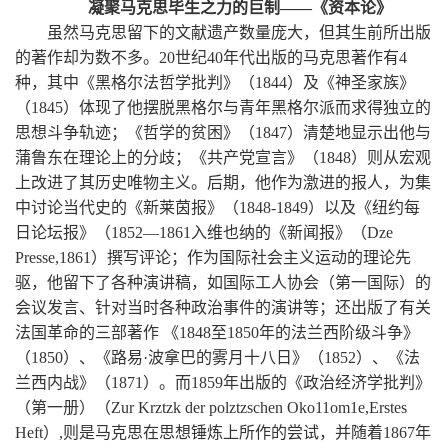
凝聚马克思毕生之力的巨制——《资本论》
虽然马克思留下的文献遗产数量庞大，但其生前所出版
的著作却为数不多。20世纪40年代出版的马克思著作有4
种，其中《黑格尔法哲学批判》（1844）及《神圣家族》
（1845）体现了他摆脱黑格尔与青年黑格尔派而求得独立的
思想斗争轨迹；《哲学的贫困》（1847）清楚地显示出他与
蒲鲁东在理论上的分歧；《共产党宣言》（1848）则从宏观
上改进了其历史唯物主义。后期，他作为激进的报人，为集
中讨论当代史的《新莱茵报》（1848-1849）以及《纽约每
日论坛报》（1852—1861入维也纳的《新闻报》（Dze
Presse,1861）撰写评论；作为国际社会主义运动的理论先
驱，他留下了各种演讲稿，如国际工人协会（第一国际）的
会议发言、针对当时各种政治事件的演讲等；还出版了有关
法国革命的三部著作 《1848至1850年的法兰西阶级斗争》
（1850）、《路易·波拿巴的雾月十八日》（1852）、《法
兰西内战》（1871）。而1859年出版的《政治经济学批判》
（第一册）（Zur Krztzk der polztzschen Oko11om1e,Erstes
Heft）,则是马克思在思想锤炼上所作的尝试，并随着1867年