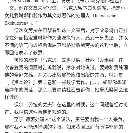
（Der Sozialdemokrat）上，发表了《卡尔·马克思的逝世》
一文。他在文章末尾写道：“马克思留下口头遗嘱，指定小
女儿爱琳娜和我作为其文献著作的处理人（Interansche
Exekutoren）。”
但次女劳拉在巴黎看到这一文章后，对于父亲将自己排
除在外而指定爱琳娜作为遗嘱执行人，感到十分失望，并以
不满的语气向恩格斯诉屈卫恩格斯收到劳拉的这封信后，立
即回信表示了歉意。
可怜的摩尔［马克思］去世以后，杜西［爱琳娜］在一
次答复我的问题时告诉我说，摩尔对她说过，要她和我处理
他的全部文稿，并关心出版那些应该出版的东西，特别是
［《资本论》］第二卷和一些数学著作。[……J如果你想知
道摩尔的原话，那么只要你请杜西告诉你，她毫无疑问会这
样做的。
保尔［劳拉的丈夫］在这里的时候，这个问题曾经讨论
过，我相信这件事他是知道的。
至于“遗著处理人“这个说法，责任要由我一个人来负，
那时我不可能选择别的字眼，如果我因此而有所得罪你的