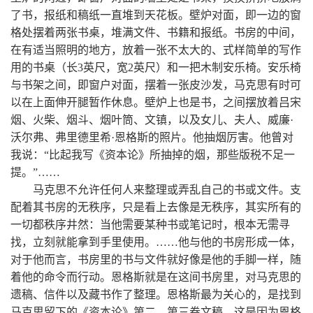
了书，报纸和稿纸一直堆到天花板。壁炉对面，即一边的窗
格处摆着两张书桌，堆满文件、书籍和报纸。书房的中间，
在有适当照明的地方，放着一张不太大的、式样简单的写作
用的书桌（长3英尺，宽2英尺）和一把木制安乐椅。安乐椅
与书架之间，即窗户对面，摆着一张皮沙发，马克思有时可
以在上面伸开腿暂作休息。壁炉上也是书，之间摆放着吕宋
烟、火柴、烟斗、烟叶筒、文镇，以及女儿、夫人、威廉·
沃尔弗、弗里德里希·恩格斯的照片。他抽烟厉害。他曾对
我说：“比起我写《资本论》所抽掉的烟，那些版税不足一
提。”……
马克思不允许任何人来整理或弄乱自己的书或文件。支
配着其书房的无秩序，只是看上去像是无秩序，其实所有的
一切都秩序井然：当他需要某种书或笔记时，根本无需寻
找，立刻就能拿到手里使用。……他与他的书房形成一体，
对于他而言，书房里的书与文件就好像是他的手脚一样，随
着他的命令而行动。恩格斯就是在这间书房里，对马克思的
遗稿、信件以及藏书作了整理。恩格斯最为关心的，是找到
马克思留下的《资本论》第二、第三卷文稿。这是因为恩格