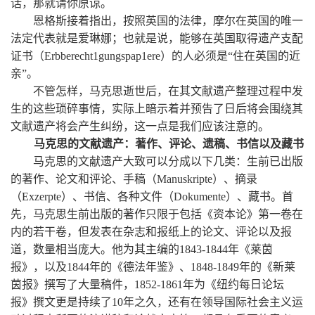
话，那就请你原谅。
恩格斯接着指出，按照英国的法律，摩尔在英国的唯一
法定代表就是爱琳娜；也就是说，能够在英国取得遗产支配
证书（Erbberecht1gungspap1ere）的人必须是“住在英国的近
亲”。
不管怎样，马克思逝世后，在其文献遗产整理过程中发
生的这些琐碎事情，实际上暗示着并预告了日后将会围绕其
文献遗产将会产生纠纷，这一点是我们应该注意的。
马克思的文献遗产：著作、评论、遗稿、书信以及藏书
马克思的文献遗产大致可以分成以下几类：生前已出版
的著作、论文和评论、手稿（Manuskripte）、摘录
（Exzerpte）、书信、各种文件（Dokumente）、藏书。首
先，马克思生前出版的著作只限于包括《资本论》第一卷在
内的若干卷，但发表在杂志和报纸上的论文、评论以及报
道，数量相当庞大。他为其主编的1843-1844年《莱茵
报》，以及1844年的《德法年鉴》、1848-1849年的《新莱
茵报》撰写了大量稿件，1852-1861年为《纽约每日论坛
报》撰文更是持续了10年之久，还有在领导国际社会主义运