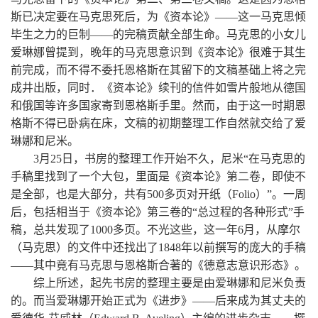
斯已决定要在马克思死后，为《资本论》——这一马克思倾
毕生之力的巨制——的完稿贡献全部生命。马克思的小女儿
爱琳娜曾提到，晚年的马克思意识到《资本论》很难于其生
前完成，而不得不委托恩格斯在其留下的文稿基础上将之完
成井出版，同时．《资本论》续刊的信件如雪片般地从德国
和俄国等许多国家寄到恩格斯手里。然而，由于这一时期恩
格斯不得已卧病在床，文稿的初期整理工作自然就交给了爱
琳娜和尼米。
3月25日，书房的整理工作开始不久，尼米“在马克思的
手稿里找到了一个大包，里面是《资本论》第二卷，即使不
是全部，也是大部分，共有500多页对开纸（Folio）”。一周
后，包括相当于《资本论》第三卷的“总过程的各种形式”手
稿，总共发现了1000多页。不光这些，这一年6月，从摩尔
（马克思）的文件中还找出了1848年以前撰写的庞大的手稿
——其中竟有马克思与恩格斯合著的《德意志意识形态》。
综上所述，起先书房的整理主要是由爱琳娜和尼米负责
的。而当爱琳娜开始正式为《进步》——后来成为其丈夫的