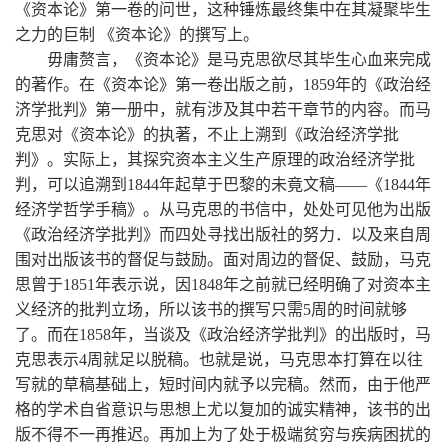
《资本论》第一卷的问世，这种锤炼最终集中在其凝聚毕生
之力的巨制 《资本论》的撰写上。
毋庸赘言，《资本论》是马克思欲尽其毕生心血来完成
的著作。在《资本论》第一卷出版之前，1859年的《政治经
济学批判》第一册中，就有涉及其中若干章节的内容。而马
克思对《资本论》的执著，不止上溯到《政治经济学批
判》。实际上，其探究资本主义生产原理的政治经济学批
判，可以追溯到1844年起草于巴黎的未竟文稿——《1844年
经济学哲学手稿》。从马克思的书信中，处处可见他为出版
《政治经济学批判》而四处寻找出版社的努力．以及来自周
围对出版该书的督促与鼓励。面对周边的督促、鼓励，马克
思曾于1851年表示说，因1848年之前就已经明确了对资本主
义经济的批判立场，所以该书的撰写只需5周的时间就够
了。而在1858年，当谈及《政治经济学批判》的出版时，马
克思表示4周就足以脱稿。也就是说，马克思本打算在以往
写就的草稿基础上，短时间内就予以完稿。然而，由于他严
格的学术自省意识与思想上尤以复加的诚实精神，该书的出
版不得不一再推迟。再加上为了处于极端贫穷与疾病困扰的