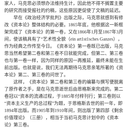
家人，马克思必须想办法维持生计，因此他不得不搁置主要
的研究而接受报社的约稿，这些原因更促使了文稿的延迟。
早在《政治经济学批判》出版之际，马克思就感到有修
改《资本论》整体结构的必要。1865年底，他根据这一新框
架完成了《资本论》的第一卷，又在1866年1月至1867年3月
间，使该稿具有了“艺术性全貌（ein art1st1sches Ganzes），
作为经典之作传至今日。《资本论》第一卷既已出版，马克
思当然希望第二卷和第三卷不日就能完成，但第二、第三卷
也与第一卷一样，因为同样的原因一再推延，最终未能在生
前出版。也就是说，我们无法再期待马克思亲笔所著的《资
本论》第二、第三卷的问世了。
这样，《资本论》第二卷和第三卷的编纂与撰写便脱离
了原作者之手，是在马克思逝世后由恩格斯来完成的。第二
卷冠以“资本的流通过程，于1885年付梓刊行；第三卷则以
“资本主义生产的总过程”为题，于恩格斯去世的前一年，即
1894年出版。而1905年到1910年间，则出版了第四部《剩余
价值理论》（三册），相当于当初马克思计划中的《资本
论》第三卷。