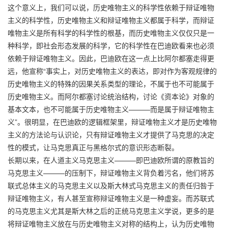
这个意义上，我们可以说，历史唯物主义的科学性依赖于辩证唯物
主义的科学性，历史唯物主义和辩证唯物主义都属于科学，而辩证
唯物主义是所有科学的科学性的根基，而历史唯物主义仅仅只是一
种科学，即社会形态发展的科学，它的科学性在巴迪欧看来也必须
依赖于辩证唯物主义。因此，巴迪欧在这一点上比阿尔都塞走得更
远，他宣称“事实上，对历史唯物主义的表达，即对作为客观规律的
历史唯物主义的特殊的因果关系类型的理论，不属于也不可能属于
历史唯物主义。而阿尔都塞讨论统治结构，讨论《资本论》对象的
基本文本，也不可能属于历史唯物主义———而是属于辩证唯物主
义”。很明显，在巴迪欧的逻辑框架里，辩证唯物主义才是历史唯物
主义的方法论与认识论，只有辩证唯物主义才提供了马克思的决定
性的模式，让马克思真正与黑格尔式的意识形态断裂。
长期以来，在人道主义马克思主义———即巴迪欧所谓的原教旨的
马克思主义———的压制下，辩证唯物主义背负着污名，他们将苏
联式总体主义的马克思主义以及斯大林式马克思主义的责任归咎于
辩证唯物主义，有人甚至宣称辩证唯物主义是一种虚妄。而苏联式
的马克思主义尤其是斯大林之后的正统马克思主义学说，更多的是
将辩证唯物主义放在与历史唯物主义对称的结构上，认为历史唯物