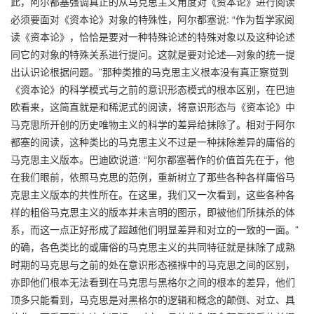
此，阿尔都塞强调真正的从马克思主义角度对《资本论》进行阅读
必须要面对《资本论》对象的特殊性，阿尔都塞说: “作为哲学家阅
读《资本论》，恰恰是要对一种特殊论述的特殊对象以及这种论述
同它的对象的特殊关系进行提问。这就是要对论述—对象的统一提
出认识论根据问题。”那种类推的马克思主义根本没有真正察觉到
《资本论》的科学模式与之前的意识形态模式的根本区别，在巴迪
欧看来，这简直就是和稀泥式的阅读，将意识形态与《资本论》中
马克思所开创的历史唯物主义的科学的差异给抹除了。相对于阿尔
都塞的阅读，这种类比的马克思主义不过是一种抹除差异的庸俗的
马克思主义版本。巴迪欧说道: “阿尔都塞著作的价值首先在于，他
在我们眼前，依照马克思的范例，重新树立了那些各种各样庸俗马
克思主义版本的共性所在。在这里，我们又一次看到，这些各种各
样的粗俗马克思主义的版本并未言明的图示，即被他们所抹杀的体
系，而这一点正好形成了超越他们明显差异和对立的一致的一面。”
的确，各色类比的或庸俗的马克思主义的共同特征就是抹除了成熟
时期的马克思与之前的处在意识形态襁褓中的马克思之间的区别，
亦即他们根本无法看到在马克思与黑格尔之间的根本的差异，他们
顶多只能看到，马克思是对黑格尔的逻辑和概念的颠倒、对立、具