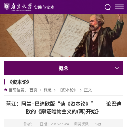
概念
《资本论》
当前位置：
首页
>
概念
>
《资本论》
>
正文
蓝江：阿兰·巴迪欧版“读《资本论》”——论巴迪
欧的《辩证唯物主义的(再)开始》
浏览次数：
作者：
日期：2015-11-24
143