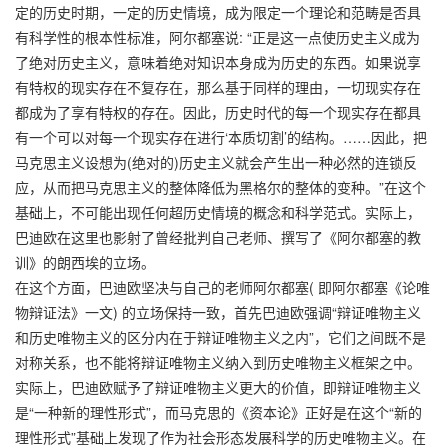
定的历史时期，一定的历史情境，成为限定一个理论和范畴是否具
有科学性的根本性标准，阿尔都塞说: “正是这一点使历史主义成为
了绝对历史主义，意味着绝对知识本身成为历史的东西。如果说享
有特权的现实存在不复存在，那么基于同样的理由，一切现实存在
都成为了享有特权的存在。因此，历史时代的每一个现实存在都具
有一个可以对每一个现实存在进行‘本质切割’的结构。……因此，把
马克思主义设想为(绝对的)历史主义就会产生出一种必然的连锁反
应，从而把马克思主义的整体降低为黑格尔的整体的变种。”在这个
基础上，不可能出现任何超历史情境的概念和科学范式。实际上，
巴迪欧在这里也影射了曾经批判自己老师、撰写了《阿尔都塞的教
训》的朗西埃的立场。
在这个方面，巴迪欧坚决与自己的老师阿尔都塞( 即阿尔都塞《论唯
物辩证法》一文) 的立场保持一致，首先巴迪欧强调“辩证唯物主义
和历史唯物主义的区分内在于辩证唯物主义之内”，它们之间既不是
对称关系，也不能将辩证唯物主义纳入到历史唯物主义框架之中。
实际上，巴迪欧赋予了辩证唯物主义更大的价值，即辩证唯物主义
是“一种新的理性形式”，而马克思的《资本论》正好是在这个“新的
理性形式”基础上发现了作为社会形态发展科学的历史唯物主义。在