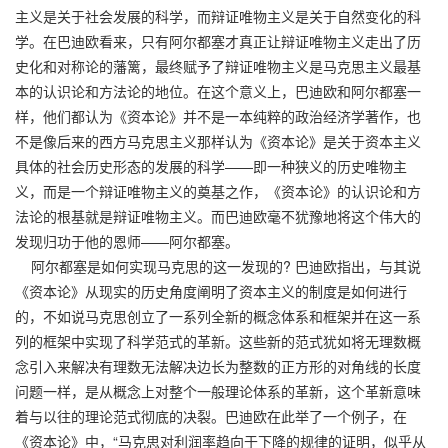
主义是关于社会发展的科学，而辩证唯物主义是关于自然变化的科
学。在巴迪欧看来，只有阿尔都塞才真正让辩证唯物主义走出了历
史化和对称论的藩篱，最终赋予了辩证唯物主义是马克思主义最基
本的认识论和方法论的地位。在这个意义上，巴迪欧和阿尔都塞一
样，他们都认为《资本论》并不是一本纯粹的政治经济学著作，也
不是像后来的西方马克思主义那样认为《资本论》是关于资本主义
具体的社会历史形态的发展的科学——即一种狭义的历史唯物主
义，而是一个辩证唯物主义的奠基之作，《资本论》的认识论和方
法论的根基就是辩证唯物主义。而巴迪欧毫不犹豫地将这个伟大的
发现归功于他的恩师——阿尔都塞。
阿尔都塞是如何实现马克思的这一发现的? 巴迪欧指出，与其说
《资本论》从现实的历史角度阐明了资本主义的制度是如何进行
的，不如说马克思创立了一系列全新的概念体系和框架并在这一系
列的框架中实现了科学范式的革新。这些新的范式犹如将无理数概
念引入来解决有理数无法解决边长为整数的正方形的对角线的长度
问题一样，是从概念上对整个一般理论体系的革新，这个革新意味
着与以往的理论范式彻底的决裂。巴迪欧在此举了一个例子，在
《资本论》中，“马克思对利润率趋向于下降的规律的证明，似乎从