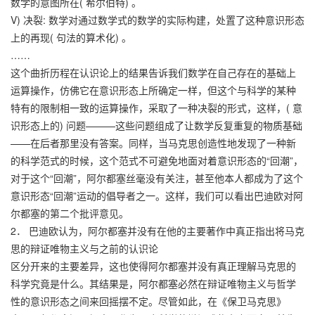
数学的意图所在( 希尔伯特) 。
V) 决裂: 数学对通过数学式的数学的实际构建，处置了这种意识形态
上的再现( 句法的算术化) 。
……
这个曲折历程在认识论上的结果告诉我们数学在自己存在的基础上
运算操作，仿佛它在意识形态上所确定一样，但这个与科学的某种
特有的限制相一致的运算操作，采取了一种决裂的形式，这样，( 意
识形态上的) 问题———这些问题组成了让数学反复重复的物质基础
——在后者那里没有答案。同样，当马克思创造性地发现了一种新
的科学范式的时候，这个范式不可避免地面对着意识形态的“回潮”，
对于这个“回潮”，阿尔都塞丝毫没有关注，甚至他本人都成为了这个
意识形态“回潮”运动的倡导者之一。这样，我们可以看出巴迪欧对阿
尔都塞的第二个批评意见。
2． 巴迪欧认为，阿尔都塞并没有在他的主要著作中真正指出将马克
思的辩证唯物主义与之前的认识论
区分开来的主要差异，这也使得阿尔都塞并没有真正理解马克思的
科学究竟是什么。其结果是，阿尔都塞必然在辩证唯物主义与哲学
性的意识形态之间来回摇摆不定。尽管如此，在《保卫马克思》