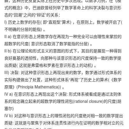
解，这种历史反复实际上在历史中多次出现。以数学为例，在《模
式的概念》中，巴迪欧曾经列举了数学革命上的科学决裂与意识形
态的“回潮”之间的“辩证”的关系：
I) 历史上数学的存在( 即“直观型”算术) ，在原则上，数学被开启了(
不明确的分层的能指) 。
II a) 在意识形态上将数学存在再现为一种完全可以由理性来掌控的
超数学的尺度( 意识形态取消了数学能指的分层) 。
II b) 在公理论和形式主义的意图的形式下，其目的是展现一种得到
良好奠基的透彻性，向那种与该意识形态的尺度保持一致的数学提
出质疑( 这就是弗雷格和罗素在意识形态上的动机) 。
III) 决裂: 对这种意识形态上再现出来的数学，数学通过形式体系的
实际构建做出了处置，这种形式体系“再现”了历史上的算术(《数学
原理》(Principia Mathematica)) 。
IV a) 在意识形态上再现出这个决裂: 形式体系被看成是通过法则体
系的观念确立起来的超数学的理性闭包(rational closure)的尺度(胡
塞尔)
IV b) 对这种与意识形态上的理性闭包的尺度绝对相一致的数学提出
质疑: 这就是与聚焦于对体系连贯性进行内在证明的数学相对立的元