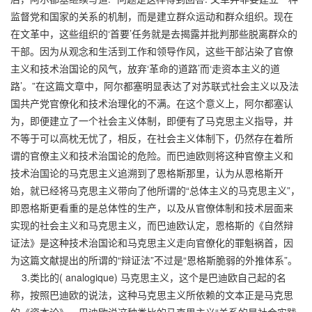
监督党和国家的关系的机制，而是建立群众运动和群众组织。现在
在文革中，这些组织的‘首要’任务就是去揭露并批判那些脱离群众的
干部。因为从观念和生活到工作和领导作风，这些干部沾染了官僚
主义和技术治国论的风气，放弃‘革命的道路’而‘走资本主义的道
路’。”在这篇文章中，阿尔都塞明显表达了对苏联式社会主义以及法
国共产党官僚化和技术治理化的不满。在这个意义上，阿尔都塞认
为，即便建立了一个社会主义体制，即便有了马克思主义指导，并
不等于可以高枕无忧了，相反，在社会主义体制下，仍然存在着所
谓的官僚主义和技术治国论的危险。而巴迪欧则将这种官僚主义和
技术治国论的马克思主义追溯到了恩格斯那里，认为从恩格斯开
始，就已经将马克思主义带向了他所谓的“总体主义的马克思主义”，
即恩格斯更看重的是总体性的生产，以及从官僚体制和技术层面来
实现的社会主义和马克思主义，而巴迪欧认定，恩格斯的《自然辩
证法》是这种技术治国论和马克思主义走向官僚化的罪魁祸首，因
为这篇文献提出的所谓的“辩证法”不过是“恩格斯脆弱的外推体系”。
3.类比的( analogique) 马克思主义，这个是巴迪欧自己起的名
称，按照巴迪欧的说法，这种马克思主义所依赖的文本正是马克思
的《资本论》。巴迪欧说这种类比的马克思主义“关系的是社会实践