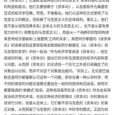
的构造和层次。他们主要依赖于《资本论》，以及那些作为奠基性
范式的经济学范畴。然而，不难看出，他们以这样的方式使用了马
克思主义的概念，但拆解了马克思主义的总体结构。事实上，他们
既不是从线性因果关系( 总体主义的马克思主义) ，也不是从富有表
现力的中介( 原教旨的马克思主义) ，而是从一个纯粹的同型同构体
来思考经济基础和‘上层建筑’之间的关系”。熟悉阿尔都塞的《读资本
论》的读者读到这里很容易会联想起阿尔都塞在《从〈资本论〉到
马克思的哲学》中的一段话: “作为经济学家阅读《资本论》，就在
阅读的时候，对《资本论》提出它的分析及其图式的经济内容和意
义问题，从而把《资本论》的论述同一个在它之外就已经确定了的
对象加以比较，而并不对这个对象提出疑问。”实际上，无论是巴迪
欧还是阿尔都塞都认可这样一个问题，即存在着一种以非科学、将
不同的类型的问题式或模式叠加在一起的同型同构式阅读，即阿尔
都塞强调的“格栅式”阅读。这种阅读虽然在读《资本论》时也会采用
政治经济学的术语，也会应用经济的原理对《资本论》中的某些论
述进行分析，但是从总体上，它们看不到马克思的《资本论》的真
正对象，从而割裂了马克思的《资本论》中科学的模式。正因为如