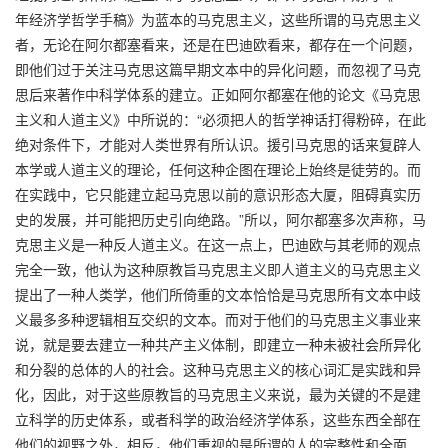
年经济学哲学手稿》为蓝本的马克思主义，这些所谓的马克思主义
者，无论在阿尔都塞看来，还是在巴迪欧看来，都存在一个问题，
即他们过于关注马克思这篇早期文本中的异化问题，而忽视了马克
思后来著作中科学体系的建立。正如阿尔都塞在他的论文《马克思
主义和人道主义》中所说的：“必须把人的哲学神话打得粉碎，在此
绝对条件下，才能对人类世界有所认识。援引马克思的话来复辟人
本学或人道主义的理论，任何这种企图在理论上始终是徒劳的。而
在实践中，它只能建立起马克思以前的意识形态大厦，阻碍真实历
史的发展，并可能把历史引向绝路。”所以，阿尔都塞多次声称，马
克思主义是一种反人道主义。在这一点上，巴迪欧与其老师的观点
完全一致，他认为这种原教旨马克思主义即人道主义的马克思主义
提出了一种人类学，他们所倚重的文本恰恰是马克思所有文本中歧
义最多多种逻辑相互交织的文本。而对于他们的马克思主义事业来
说，就是要去建立一种共产主义体制，即建立一种未被社会所异化
和分裂的总体的人的社会。这种马克思主义的核心词汇是实践和异
化，因此，对于这些原教旨的马克思主义来说，最为关键的不是建
立科学的历史体系，或者科学的政治经济学体系，这些东西全部在
他们的视野之外，相反，他们重视的是所谓的人的完整性和全面