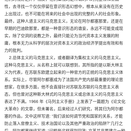
性，去寻找一个仅仅停留在意识形态幻想中，根本从来没有在历史
上出现过，也不可能在将来的社会中出现的完整的人的社会形象。
最终，这种人道主义的马克思主义，无论在阿尔都塞那里，还是在
早期的巴迪欧那里，都是一种意识形态的谵妄，永远不可能变成现
实，除了空洞的说教之外，最终只能沦为当代资本主义发展的附
庸，根本无力从科学的层次对资本主义的政治经济学提出有效和有
力的批判。
2.总体主义的马克思主义，或者翻译为集权主义的马克思主义。
这种马克思主义，从名称上就可以联想到，其所指的是以斯大林主
义为代表，在苏联东欧建立起来的一种官方的正统的马克思主义体
系。实际上，尽管阿尔都塞成为了法国共产党内部最重要的理论思
想家，在很多方面，他不会直接针对苏联及苏联的马克思主义表
态，但也曾对这种斯大林式的马克思主义或总体主义的马克思主义
表达了不满。1966 年《马列主义手册》上发表了一篇题为《论文化
大革命》的文章，但未署名，后来经过人们研究，将其归为阿尔都
塞的作品，文中这样写道: “我们该如何调节党和国家的关系，才能
防止落入官僚主义、技术治国论以及其他严重政治的陷阱?”几行之
后，阿尔都塞继续写道: “问题是这样得到回答: 文革并非要建立一种