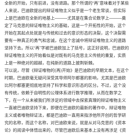
全新的开始，只有前进，没有退路。那个所谓的“再”意味着对于某些
人来说，巴迪欧提出的辩证唯物主义似乎是一个老生常谈，但实际
上是巴迪欧在全新的地基上———尤其是在集合论数学上———奠
定了马克思的辩证唯物主义的基础，这是一个开拓性的开始，这个
开始在其起点处就是与传统和过去的意识形态的决裂，这个决裂需
要有一种真正的勇气和忠诚，在这个忠诚中将辩证唯物主义的道路
坚持下去。所以“再”字被巴迪欧加上了括号，这正好说明，巴迪欧的
辩证唯物主义的开始看似是对既有的马克思主义传统的重复，实质
上是一种绝对的超越，在纯新的道路上披荆斩棘。
可以说，尽管《辩证唯物的(再)开始》是巴迪欧的早期文本，在这个
时期，巴迪欧毫无疑问深受其导师阿尔都塞的影响，尤其是巴迪欧
比阿尔都塞更彻底地坚持了科学和意识形态的区分。不过，这个没
有传统，依赖于自明性的公理体系进行数学推理，从而在数学之
下，在一个从未被我们所涉足的领域中去探索真理的辩证唯物主义
一直被巴迪欧坚持下来，即便在巴迪欧的最新的著作中，辩证唯物
主义或者唯物辩证法，都是巴迪欧一直用来指涉他所开创的哲学研
究的名称，而这个名称，对巴迪欧来说，就是从对马克思的《资本
论》的阅读中体悟出来的，尽管巴迪欧后来基本上没有再涉足《资