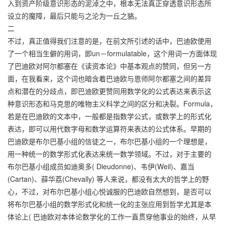
入到资产阶级意识形态的泥淖之中，根本无法真正穿透意识形态所
设立的魔障，最后只能与之沦为一丘之貉。
二
不过，真正值得我们注意的是，在前文所引述的话中，巴迪欧使用
了一个相当生僻的用词，即un－formulatable，这个用词一方面体现
了巴迪欧对阿尔都塞在《读资本论》中基本观点的赞同，但另一方
面，在我看来，这个词也暗含着巴迪欧与恩师阿尔都塞之间的差异
点和潜在的分歧点，即巴迪欧更赞同用数学化的公式表达来表示这
种意识形态和马克思的唯物主义科学之间的区分和决裂。Formula，
若是在巴迪欧的文本中，一般都是指数学公式，或数学上的形式化
表达，即可以用代数字母和数学运算符来表达的公式体系。早期的
巴迪欧是布尔巴基小组的信徒之一，布尔巴基小组的一个理想是，
用一种统一的数学形式化表达来统一数学领域。不过，对于主要的
布尔巴基小组成员如迪奥多( Dieudonne)、韦伊(Weil)、嘉当
(Cartan)、薛华荔(Chevally) 等人来说，都没有太大的哲学上的野
心，不过，对布尔巴基小组心悦诚服的巴迪欧自然想到，是否可以
将布尔巴基小组的数学形式化和统一化的主张应用到哲学尤其是本
体论上( 巴迪欧对本体论数学化的工作一直贯穿他事业的始终，从早