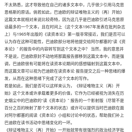
不太熟悉，这才导致他在自己的诸多文本中，几乎很少引用马克思
恩格斯的原话。倘若如此，巴迪欧的辩证唯物主义的（再）开始》
这篇文本就相对来说比较奇特，因为这几乎是巴迪欧引述马克思原
话最多的一个文本，且在时间上（这个文本1967年发表在批判杂志
上）与1965年出版的《读资本论》第一版非常接近，我们是否可以
认为存在这种可能性，巴迪欧部分地将他提交给阿尔都塞的“读《资
本论》” 的报告中的内容转写到这个文本之中？ 当然，我的意思并
不是说，巴迪欧原封不动地将那篇报告挪移到这篇文本中，而是强
调，巴迪欧很有可能将在读资本论期间的感想辐射到这篇文本中，
而这篇文章可以视为巴迪欧在读资本论 报告提交之后一种思绪的爆
发，从而在这种思绪下完成了这个文本的写作。
若是如此，我们是否可以这样来认为，《辩证唯物主义（再）开
始》这个文本或许承载着更多的价值，它作为已经被视为消失在历
史烟尘中的巴迪欧的“读《资本论》” 报告的一个影射版（尽管不是
百分之百的映射了那个文本的状态）或许可以提供当时巴迪欧在面
对阿尔都塞的阅读《资本论》小组和讨论中的状态，帮助我们补上
巴迪欧在读书活动中思绪变化的一环。
《辩证唯物主义（再）开始》一开始就带有很强烈的政治经济学批