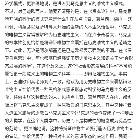
济学模式，更准确地说，是进入到马克思主义的唯物主义模式。
不过，对巴迪欧而言，他要弄清楚的是，在《资本论》中，马克思
所开创的科学的模式究竟是什么? 在从卢卡奇、葛兰西、德拉－ 沃
尔佩、科莱蒂以及萨特等人开始的强势的人本主义话语中，马克思
的唯物主义常常被解释为历史唯物主义，而在卢卡奇看来，马克思
的根本性创见恰恰是将辩证唯物主义囊括在历史唯物主义的范畴之
下。对此，无论是阿尔都塞还是巴迪欧都表示强烈的不满。在《保
卫马克思》中，阿尔都塞已经强调了历史唯物主义知识关于“社会形
态发展的科学”，在这个意义上，这个“社会形态发展的科学”不可能
囊括更一般意义上的唯物主义科学———即辩证唯物主义。事实
上，巴迪欧和其老师观点一致，他认为用历史唯物主义来囊括辩证
唯物主义恰恰代表一种黑格尔式意识形态对科学的马克思主义的反
噬，任何主张这种概念的人，包括卢卡奇、葛兰西等人在内，都实
际上将马克思主义变成了一种原教旨的马克思主义，其中这种打着
人道主义旗号的原教旨马克思主义“将马克思的著作变成了一种辩证
的人类学，在这个人类学中，历史而不是构成性的概念成为奠基性
的范畴”。更准确地说，这种将辩证唯物主义强行塞入历史唯物主义
的做法，恰恰代表了一种相对主义的意识形态的决定作用，强调一