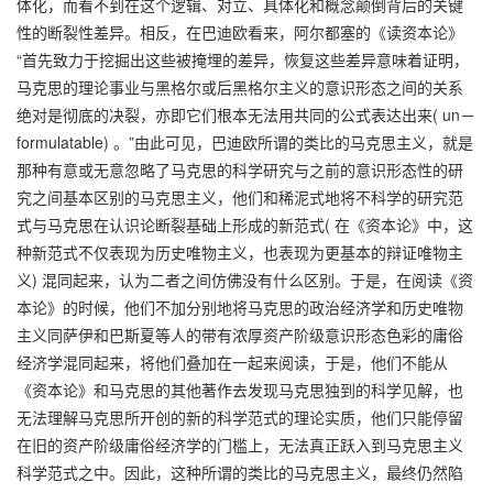
体化，而看不到在这个逻辑、对立、具体化和概念颠倒背后的关键
性的断裂性差异。相反，在巴迪欧看来，阿尔都塞的《读资本论》
“首先致力于挖掘出这些被掩埋的差异，恢复这些差异意味着证明，
马克思的理论事业与黑格尔或后黑格尔主义的意识形态之间的关系
绝对是彻底的决裂，亦即它们根本无法用共同的公式表达出来( un－
formulatable) 。”由此可见，巴迪欧所谓的类比的马克思主义，就是
那种有意或无意忽略了马克思的科学研究与之前的意识形态性的研
究之间基本区别的马克思主义，他们和稀泥式地将不科学的研究范
式与马克思在认识论断裂基础上形成的新范式( 在《资本论》中，这
种新范式不仅表现为历史唯物主义，也表现为更基本的辩证唯物主
义) 混同起来，认为二者之间仿佛没有什么区别。于是，在阅读《资
本论》的时候，他们不加分别地将马克思的政治经济学和历史唯物
主义同萨伊和巴斯夏等人的带有浓厚资产阶级意识形态色彩的庸俗
经济学混同起来，将他们叠加在一起来阅读，于是，他们不能从
《资本论》和马克思的其他著作去发现马克思独到的科学见解，也
无法理解马克思所开创的新的科学范式的理论实质，他们只能停留
在旧的资产阶级庸俗经济学的门槛上，无法真正跃入到马克思主义
科学范式之中。因此，这种所谓的类比的马克思主义，最终仍然陷