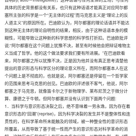
具体的历史背景都没有关系，也只有这种话语才能真正对应阿尔都
塞所主张的科学是一个“无主体的过程”而马克思主义是“理论上的反
人道主义”的原因所在。巴迪欧认为，阿尔都塞的理论话语并不能达
到这种无主体的理论自明性的结果，相反，由于这种话语本身的模
糊性，可能导致让这种新的科学思想的科学性打折扣。巴迪欧批评
说:“阿尔都塞在这个问题上犹豫不决，甚至有时候他会把辩证唯物主
义当成了哲学。他的这个做法要求我们要有所进展。”在巴迪欧看
来，阿尔都塞之所以犹豫不决，正是因为他并没有真正思考清楚他
提出的意识形态与科学区分的理论意义所在，而阿尔都塞本人在这
个问题上是不彻底的，也就是说，阿尔都塞还是停留在一个哲学家
的范围来思考马克思的创见。巴迪欧的评述很不客气，他说，阿尔
都塞之于马克思，就像笛卡尔之于新物理学、莱布尼茨之于微分计
算、康德之于牛顿。但阿尔都塞并没有认识到下面两个问题:
1．当科学与意识形态决裂之后，绝不意味着一劳永逸，因为存在着
意识形态的“回潮”(reprise)，因为科学决裂的发生并不是整体性和连
贯性的，在科学革命所未能触及的领域，被一种整全性的意识形态
所覆盖，从而导致了基于统一性而产生的意识形态对科学革命的消