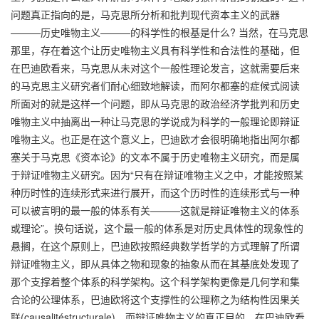
问题真正指向的是，马克思所分析和批判现代资本主义的武器
———历史唯物主义———的科学性的根基是什么? 当然，在马克思
那里，存在着这个让历史唯物主义具有科学性和合法性的基础，但
在巴迪欧看来，马克思从未对这个一般性理论发言，这就需要后来
的马克思主义研究者们耐心细致地解读，而阿尔都塞的症候式阅读
所面对的就是这样一个问题，即从马克思的政治经济学批判和历史
唯物主义中抽离出一种让马克思的学说成为科学的一般理论即辩证
唯物主义。也正是在这个意义上，巴迪欧才会很明确地指出阿尔都
塞关于马克思《资本论》的文本不属于历史唯物主义研究，而是属
于辩证唯物主义研究。因为“只有在辩证唯物主义之中，才能按照某
种历时性的连续形式来进行展开，而这个历时性的连续形式与一种
可以被言明的最一般的体系有关———这就是辩证唯物主义的体系
或理论”。换句话说，这个最一般的体系是对历史具体性的现象性的
悬搁，在这个原则上，巴迪欧按照经典数学哲学的方式理解了所谓
辩证唯物主义，即从具体之物和现象的抽象从而在其基底处发现了
那个支撑着整个体系的科学架构。这个科学架构更像是几何学和集
合论的公理体系，巴迪欧将这个支撑性的公理称之为结构性因果关
联(causalitéstructurale)，而辩证唯物主义的真正目的，在巴迪欧看