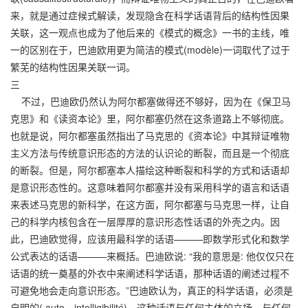
来，就是通过症候式解读，发现隐含在科学话语背后的结构性因果
关联，这一观点也成为了他后来的《模式的概念》一书的主线，唯
一的区别在于，巴迪欧用更为简洁的模式(modèle)一词取代了过于
繁芜的结构性因果关联一词。
三
不过，巴迪欧仍然认为阿尔都塞做得还不够好，因为在《保卫马
克思》和《读资本论》里，阿尔都塞仍然在这条道路上不够彻底。
也就是说，阿尔都塞虽然指出了马克思的《资本论》中其辩证唯物
主义方法与传统意识形态的方法的认识论的断裂，而且是一个彻底
的断裂。但是，阿尔都塞本人描绘这种断裂和科学的方式和话语却
是意识形态性的。这意味着阿尔都塞并没有采用科学的语言和话语
来表述马克思的新科学，在这方面，阿尔都塞与马克思一样，让自
己的科学内核包含在一层厚厚的意识形态性话语的外壳之内。因
此，巴迪欧觉得，应该用最科学的话语———即数学形式化和数学
公式表达的话语———来概括。巴迪欧说: “我的意思是: 他仅仅只在
话语的统一奠基的外衣中来阐述科学话语，那种话语的阐述过程不
可避免地会走向意识形态。”巴迪欧认为，真正的科学话语，必须是
自明的( auto－intelligibilité)，这种话语与任何主体的立场，与任何