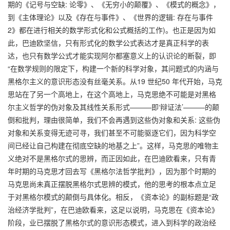
期的《记号与空缺: 论零》、《无穷小的颠覆》、《模式的概念》，
到《主体理论》以及《存在与事件》、《世界的逻辑: 存在与事件
2》都在进行相关的数学形式化和公式概括的工作)。也正是因为如
此，巴迪欧坚信，只有形式化的数学公式表达才是真正科学的表
达，也只有数学公式才能实现阿尔都塞意义上的认识论的断裂，即
“在数学规则的限定下，构建一个新的科学对象，其问题式的内涵与
黑格尔主义的意识形态没有丝毫关系。从19 世纪50 年代开始，马克
思站在了另一个高地上，在这个高地上，马克思绝不可能是对黑格
尔主义哲学的伪对象及其线性关系形式———即‘辩证法’———的颠
倒和批判，理由很简单，我们不会再遇到这些伪对象和关系: 这些伪
对象和关系变得无迹可寻，我们甚至不可能驱逐它们，因为科学空
间已经让自己构建在彻底空缺的地基之上”。这样，马克思的唯物主
义绝对不是黑格尔式的思辨，而正因如此，在巴迪欧看来，只有青
年时期的马克思才回去写《黑格尔法哲学批判》，因为那个时期的
马克思尚未真正摆脱黑格尔式思辨的模式，他的思考的根本点立足
于对黑格尔模式的颠倒与具体化。相反，《资本论》的副标题是“政
治经济学批判”，在巴迪欧看来，这足以说明，马克思在《资本论》
阶段，业已摆脱了黑格尔式的意识形态模式，进入到科学的政治经