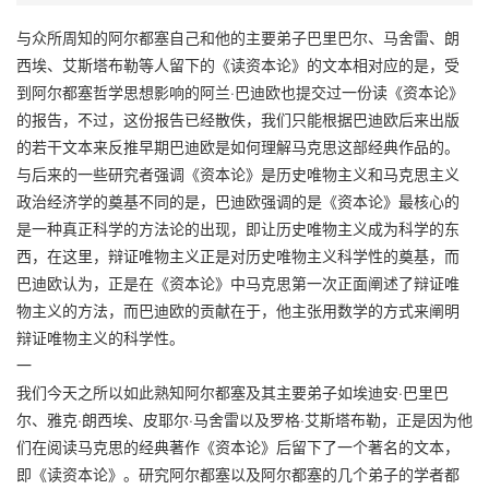
与众所周知的阿尔都塞自己和他的主要弟子巴里巴尔、马舍雷、朗
西埃、艾斯塔布勒等人留下的《读资本论》的文本相对应的是，受
到阿尔都塞哲学思想影响的阿兰·巴迪欧也提交过一份读《资本论》
的报告，不过，这份报告已经散佚，我们只能根据巴迪欧后来出版
的若干文本来反推早期巴迪欧是如何理解马克思这部经典作品的。
与后来的一些研究者强调《资本论》是历史唯物主义和马克思主义
政治经济学的奠基不同的是，巴迪欧强调的是《资本论》最核心的
是一种真正科学的方法论的出现，即让历史唯物主义成为科学的东
西，在这里，辩证唯物主义正是对历史唯物主义科学性的奠基，而
巴迪欧认为，正是在《资本论》中马克思第一次正面阐述了辩证唯
物主义的方法，而巴迪欧的贡献在于，他主张用数学的方式来阐明
辩证唯物主义的科学性。
一
我们今天之所以如此熟知阿尔都塞及其主要弟子如埃迪安·巴里巴
尔、雅克·朗西埃、皮耶尔·马舍雷以及罗格·艾斯塔布勒，正是因为他
们在阅读马克思的经典著作《资本论》后留下了一个著名的文本，
即《读资本论》。研究阿尔都塞以及阿尔都塞的几个弟子的学者都