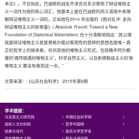
本论》。不仅如此，巴迪欧的战友齐泽克也多次使用了辩证唯物主
义一词作为他的核心词汇，他基本上是在巴迪欧的同义语境中来理
解辩证唯物主义一词的。正如他在2014 年出版的《绝对反冲: 走向
辩证唯物主义的新根基》( Absolute Ｒecoil: Toward a New
Foundation of Dialectical Materialism) 也十分清晰地指出: “其公理
就是辩证唯物主义就是黑格尔面对客观性的思辨的思想态度唯一真
正的哲学上的继承者。任何其他的唯物主义形式，包括晚年阿尔都
塞的‘偶然相遇的唯物主义’，科学自然主义，以及新德勒兹主义的‘新
唯物主义’都没有做到这一点。”
文章来源：《山东社会科学》 2015年第8期
学术链接：
马克思主义研究网
中国社会科学网
高校人文社科网
哲学中国网
经典与当代
南京大学哲学系
历史唯物主义网
新左派评论网