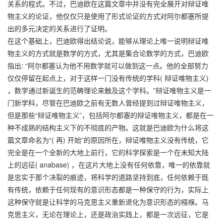
关系的程式。不过，巴迪欧在这篇文章中并没有完全展开对辩证唯
物主义的论证，他仅仅只是使用了形式论证的方式对阿尔都塞所提
出的多元决定的关系进行了证明。
在这个基础上，巴迪欧得出结论说，能够从理论上唯一说明辩证唯
物主义的方式就是数学的方式，尤其是集合论数学的方式，巴迪欧
指出: “阿尔都塞认为他不用数学就可以做到这一点。他的全部努力
仅仅停留在起点上，对于这样一门没有传统的学科( 辩证唯物主义)
，数学通过新诞生的范畴理论来触及这个学科。”辩证唯物主义是一
门新学科，尽管在巴迪欧之前有无数人曾经提到过辩证唯物主义，
但是那些“辩证唯物主义”，包括阿尔都塞的辩证唯物主义，都是在一
种不成熟的结构主义下的不彻底的产物。这就是巴迪欧为什么将这
篇文章命名为“( 再) 开始”的原因所在，辩证唯物主义没有传统，它
完全是在一个全新的大地上前行，它的科学探索是一个在未知大陆
上的远征( anabase) ，在这片大地上没有任何依靠，唯一的依靠就
是忠实于那个决裂的痕迹，将科学的道路坚持到底，任何依赖于既
有传统，依赖于任何现有的意识形态都是一种保守的行为，实际上
这种保守就是让科学的马克思主义重新退化为意识形态的襁褓。马
克思主义，无论在理论上，还是政治实践上，都是一次远征，它是