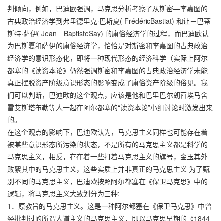
判倾向，例如，巴迪欧强调，马克思分析考察了从斯密—李嘉图的
古典政治经济学到弗里德里克·巴斯夏( FrédéricBastiat) 和让－巴蒂
斯特·萨伊( Jean－BaptisteSay) 的庸俗经济学的过程，而巴迪欧认
为巴斯夏和萨伊的庸俗经济学，恰恰是对斯密和李嘉图的古典政治
经济学的意识形态化，即将一种现代形态的经济科学（实际上阿尔
都塞的《读资本论》仍然强调斯密和李嘉图的古典政治经济学未能
真正摆脱资产阶级意识形态的影响变成了庸俗资产阶级的俗见。我
们可以判断，巴迪欧的这个观点，应该是他和巴里巴尔朗西埃马舍
雷艾斯塔布勒等人一起在阿尔都塞的“读资本论”小组讨论时激发出来
的。
在这个观点的影响下，巴迪欧认为，马克思主义同样也可能存在着
被某些意识形态所污染的状态，不是所有的马克思主义都是科学的
马克思主义，相反，存在着一些打着马克思主义的旗号，金玉其外
败絮其中的马克思主义，这些实质上并非真正的马克思主义 为了甄
别不同的马克思主义，巴迪欧按照阿尔都塞在《保卫马克思》中的
逻辑，将马克思主义大致划分为三种:
1．原教旨的马克思主义。这是一种阿尔都塞在《保卫马克思》中曾
经批判过的所谓人道主义的马克思主义，即以马克思早期的《1844