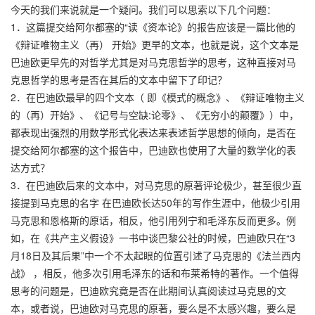
今天的我们来说就是一个疑问。我们可以思索以下几个问题：
1．这篇提交给阿尔都塞的“读《资本论》的报告应该是一篇比他的
《辩证唯物主义（再） 开始》更早的文本，也就是说，这个文本是
巴迪欧更早先的对哲学尤其是对马克思哲学的思考，这种直接对马
克思哲学的思考是否在其后的文本中留下了印记？
2．在巴迪欧最早的四个文本（ 即《模式的概念》、《辩证唯物主义
的（再）开始》、《记号与空缺:论零》、《无穷小的颠覆》）中，
都表现出强烈的用数学形式化表达来表述哲学思想的倾向，是否在
提交给阿尔都塞的这个报告中，巴迪欧也使用了大量的数学化的表
达方式？
3．在巴迪欧后来的文本中，对马克思的原著评论极少，甚至很少直
接提到马克思的名字 在巴迪欧长达50年的写作生涯中，他极少引用
马克思和恩格斯的原话，相反，他引用列宁和毛泽东反而更多。例
如，在《共产主义假设》一书中谈巴黎公社的时候，巴迪欧只在“3
月18日及其后果”中一个不太起眼的位置引述了马克思的《法兰西内
战》 ，相反，他多次引用毛泽东的话和布莱希特的著作。一个值得
思考的问题是，巴迪欧究竟是否在此期间认真阅读过马克思的文
本，或者说，巴迪欧对马克思的原著，要么是不太感兴趣，要么是