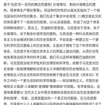
属于‘先前’的一系列的概念性建构( 价值理论、剩余价值概念的建
构、简单再生产理论等等)。但这种历时性的从属关系指向了一个相
当复杂的共时性的集合，我们在这个集合中会发现: (1)概念彼此交织
的体系遵守了一些结合的规律。(2)从话语层面，形成了对这个体系
的明晰地揭示”。简言之，巴迪欧的意思是，马克思关于资本、关于
价值理论、关于剩余价值学说的建构，与其说是一种针对具体的资
本主义社会阐述的狭义的历史现象学，不如说是一种建立在一个更
为科学的范式基础上的历史发掘，正是由于拥有了这个科学的理论
体系，马克思才有可能在资本主义的界面上提出问题，从而针对性
地发表政治经济学的科学见解。我们可以这样来理解巴迪欧的判
断，马克思政治经济学批判的合理性和科学性，依赖于马克思对历
史发展一般规律理解和对资本主义详细判断的历史唯物主义，而历
史唯物主义的合法性和科学性则依赖于隐含在马克思《资本论》写
作之中的一个更为深刻的科学性根基——辩证唯物主义。尽管历史
唯物主义强调“人体解剖”是理解“猴体解剖”的钥匙，有学者指出，这
意味着需要从“当代大工业中真实地解剖全部史前社会历史发展的本
质和规律”，但是，这里面蕴含的一个真正的问题是，在马克思那
里，究竟是什么让人体解剖可以科学地成为猴体解剖的钥匙的? 这个