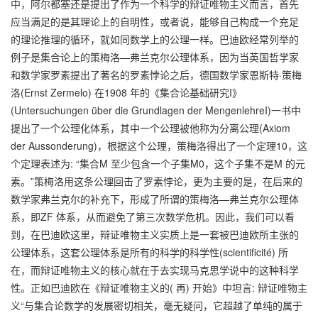
中，阿尔都塞还是提出了作为一个科学的辩证唯物主义而言，首先
应当满足的是其理论上的自明性，或者说，能够自己构成一个充足
的理论推理的循环，就如同数学上的公理一样。巴迪欧经常列举的
例子是集合论上的策梅洛—弗兰克尔公理体系，因为当英国哲学家
和数学家罗素提出了著名的罗素悖论之后，德国数学家恩斯特·策梅
洛(Ernst Zermelo) 在1908 年的《集合论基础研究I》
(Untersuchungen über die Grundlagen der MengenlehreI)一书中
提出了一个公理化体系，其中一个公理被他称为分离公理(Axiom
der Aussonderung)，根据这个公理，策梅洛得出了一个定理10，这
个定理表述为: “集合M 至少包含一个子集M0，这个子集不是M 的元
素。”策梅洛用这条公理回击了罗素悖论，更为主要的是，在后来的
数学家弗兰克尔的补充下，形成了所谓的策梅洛—弗兰克尔公理体
系，即ZF 体系，从而避免了第三次数学危机。因此，我们可以看
到，在巴迪欧这里，辩证唯物主义实质上是一套被巴迪欧所主张的
公理体系，这套公理体系是所有的科学的科学性(scientificité) 所
在，而辩证唯物主义的核心就在于去实现马克思学说中的这种科学
性。正如巴迪欧在《辩证唯物主义的( 再) 开始》中坦言: 辩证唯物主
义“与集合论数学的发展密切相关，毫无疑问，它超越了单纯的属于