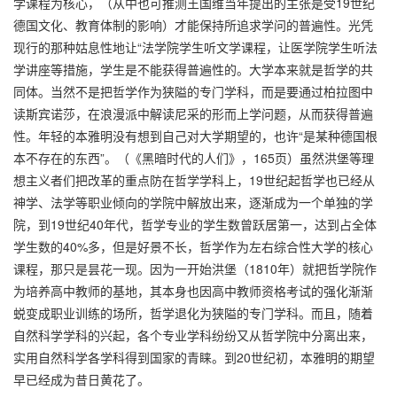
学课程为核心，（从中也可推测王国维当年提出的主张是受19世纪
德国文化、教育体制的影响）才能保持所追求学问的普遍性。光凭
现行的那种姑息性地让“法学院学生听文学课程，让医学院学生听法
学讲座等措施，学生是不能获得普遍性的。大学本来就是哲学的共
同体。当然不是把哲学作为狭隘的专门学科，而是要通过柏拉图中
读斯宾诺莎，在浪漫派中解读尼采的形而上学问题，从而获得普遍
性。年轻的本雅明没有想到自己对大学期望的，也许“是某种德国根
本不存在的东西”。（《黑暗时代的人们》，165页）虽然洪堡等理
想主义者们把改革的重点防在哲学学科上，19世纪起哲学也已经从
神学、法学等职业倾向的学院中解放出来，逐渐成为一个单独的学
院，到19世纪40年代，哲学专业的学生数曾跃居第一，达到占全体
学生数的40%多，但是好景不长，哲学作为左右综合性大学的核心
课程，那只是昙花一现。因为一开始洪堡（1810年）就把哲学院作
为培养高中教师的基地，其本身也因高中教师资格考试的强化渐渐
蜕变成职业训练的场所，哲学退化为狭隘的专门学科。而且，随着
自然科学学科的兴起，各个专业学科纷纷又从哲学院中分离出来，
实用自然科学各学科得到国家的青睐。到20世纪初，本雅明的期望
早已经成为昔日黄花了。