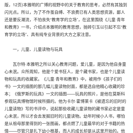
版，12页)本雅明的广博的视野中的关于教育的思考，必然有其独到
闪光点。所以，为了不作茧自缚、不浪费已有人类思想资源，鄙人
还是要反潮流，不怕丧失“教育学的立场”，在这里围绕《儿童·青年
和教育》一书，介绍点本雅明的教育思想，抛砖引玉以引起不忘“教
育学的立场”、具有纯专业背景的大方之家注意。
一，儿童、儿童读物与玩具
瓦尔特·本雅明之所以关心教育问题，爱儿童，是因为他自身童
心未泯。众所周知，他是个爱书狂人，是个藏书家，也是个儿童读
物和玩具的收藏家。《儿童·青年和教育》中，被用作《孩子们的
书》一文的插图的那几幅儿童读物封面，都是选自他精心收藏的珍
本；《俄罗斯的玩具》一文的插图——玩具的照片，是他在莫斯科
参观玩具博物馆时候所摄的。他为卡尔·霍博莱卡《被遗忘的旧时的
儿童读物》写的书评中，说起那些收藏儿童读物的藏书家必定是童
心未泯，所以才会去发掘旧时的儿童读物。幼年时候小人书，哪怕
是从祖母那里得到的一张图画，都点燃了儿童最早的对于书籍的热
情——尽管只是扎下幼小根基，而人的成长却是从这里开始的。他