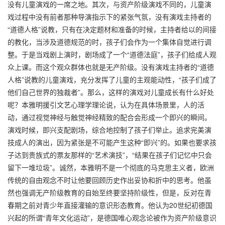
没有儿童演戏的一席之地。其次，与资产阶级演戏不同的，儿童演
戏过程中没有前者那种导演指示下的紧张气氛，没有演戏主持者的
“道德人格”说教，只有在决定题材和准备的时候，主持者给以的间接
的教化，当涉及道德规范的时，孩子们会作为一个集体自觉进行调
整。于是当戏剧上演时，剧场成了一个“道德法庭”，孩子们给成人观
众上课。而这个观众群体也就是无产阶级。没有演戏主持者的“道德
人格”说教的儿童演戏，充分发挥了儿童的主观能动性，“孩子们成了
他们自己世界的独裁者”。那么，这样的演戏对儿童成长有什么好处
呢？本雅明援引文艺心理学理论说，认为在具体场景里，人的活
动，通过视觉神经与触觉神经精致的配合会形成一个即兴的瞬间。
演戏时候，即兴支配剧场，综合地控制了孩子们举止。追求完美演
技成人的演出，因为紧张是不可能产生这种“即兴”的。如果也要求孩
子达到贵族式的票友那样的“艺术演技”，“结果在孩子们记忆中只会
留下一堆垃圾”。诚然，本雅明不是一个彻底的马克思主义者，欧洲
传统的自由观念不时让他要回顾历史作出妥协和折中的思考。他虽
然也强调无产阶级教育的自始至终要坚持阶级性，但是，反对在青
春期之前对青少年直接灌输的意识形态教育。他认为20世纪初德国
兴起的所谓“青年文化运动”，是德国唯心观念论被作为资产阶级意识