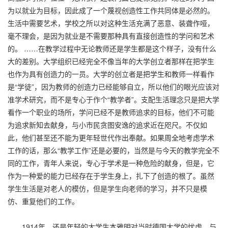
为以就业为目标，因此成了一个蔑视创造性工作共同体是必然的。
生活中需要艺术，学校之所以对这种生活充满了恶意、装聋作哑，
毫不理会，是因为就业是不需要那种具有直接创造性的学问和艺术
的。 ……在教学过程中无论教师还是学生都是这个样子，没有什么
大的差别。大学组织已经完全不像当年的大学创立者那样在把学生
也作为具有创造力的一员。大学的创立者是把学生和教师一样看作
是“学徒”，因为教师的创造力已经能够自立，所以他们的眼光应该对
准学术研究，而不是专心于作个“教学者”。支配生活理念只是把大学
看作一个职业的场所，学问已经不是教师追求的目标，他们不可能
为追求新知去献身，与小市民贪图安逸的追求近在咫尺。不仅如
此，他们甚至还不能为更年轻世代作出奉献。如果周全地考虑学术
工作的话，那么“教学工作”还是必要的，当然是与今天的教学完全不
同的工作，青年人来说，专心于学术是一种危险的献身，但是，它
作为一种爱的能力已经存在于学生身上，扎下了创造的根了。虽然
学生生活是对老人的模仿，但是学生向老师的学习，并不只是模
仿、重复他们的工作。
1914年，还是年轻的大学生本雅明对当时德国大学的忧虑，与