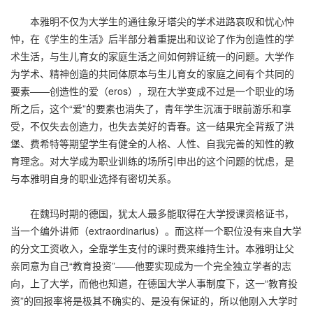
本雅明不仅为大学生的通往象牙塔尖的学术进路哀叹和忧心忡
忡，在《学生的生活》后半部分着重提出和议论了作为创造性的学
术生活，与生儿育女的家庭生活之间如何辨证统一的问题。大学作
为学术、精神创造的共同体原本与生儿育女的家庭之间有个共同的
要素——创造性的爱（eros），现在大学变成不过是一个职业的场
所之后，这个“爱”的要素也消失了，青年学生沉湎于眼前游乐和享
受，不仅失去创造力，也失去美好的青春。这一结果完全背叛了洪
堡、费希特等期望学生有健全的人格、人性、自我完善的知性的教
育理念。对大学成为职业训练的场所引申出的这个问题的忧虑，是
与本雅明自身的职业选择有密切关系。
在魏玛时期的德国，犹太人最多能取得在大学授课资格证书，
当一个编外讲师（extraordinarius）。而这样一个职位没有来自大学
的分文工资收入，全靠学生支付的课时费来维持生计。本雅明让父
亲同意为自己“教育投资”——他要实现成为一个完全独立学者的志
向，上了大学，而他也知道，在德国大学人事制度下，这一“教育投
资”的回报率将是极其不确实的、是没有保证的，所以他刚入大学时