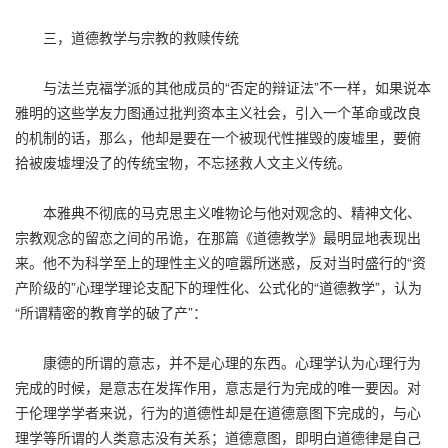
三，道德教学与宗教的救赎传统
与法兰克福学派的其他成员的“否定的辩证法”不一样，如果说本
雅明的这些学友力图通过批判资本主义社会，引入一个革命或改良
的机制的话，那么，他却是要在一个被现代性摧毁的废墟里，要俯
拾被废墟埋没了的传统宝物，不忘拯救人文主义传统。
本雅典不彻底的马克思主义唯物论与他对观念的、精神文化、
宗教观念的留恋之间的吊诡，在那篇《道德教学》最明显地表现出
来。他不为科学至上的理性主义的喧嚣所迷惑，反对当时盛行的“资
产阶级的”心理学理论支配下的理性化、公式化的“道德教学”，认为
“所谓精密的教育学的破了产”：
康德的所谓的意志，并不是心理的东西。心理学认为心理行为
完成的时候，是意志在发挥作用，意志是行为完成的唯一要因。对
于伦理学学者来说，行为的道德性却是在道德意图下完成的，与心
理学等所谓的人类意志没有关系；道德意图，即明白道德律是自己