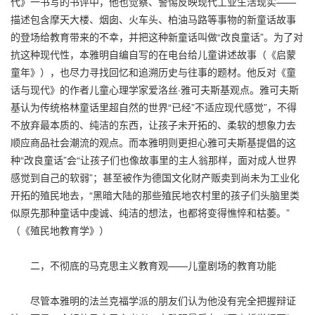
代》一书写的书评中，他也觉察、警惕反映现代工业生活现实——
描述包含摩天大楼、烟囱、火车头、柏油马路等事物的新童话故事
的登场给教育带来的不幸，并把这种新童话叫做“改良童话”。为了对
抗这种现代性，本雅明自编自写的在电台给儿童讲述故事（《启蒙
童年》），也尽力寻找回忆和追溯历史与往事的题材。他反对《童
话与现代》的作者儿童心理学家爱洛丝·雅可夫斯基观点。雅可夫斯
基认为传统格林童话里超自然的世界“已经”不适应现代感觉”，不得
不放弃最本质的、纯洁的东西，让孩子未开拓的、柔软的想象力去
顺应商品社会潮流的观点。而本雅明则更担心雅可夫斯基提倡的这
种“改良童话”会“让孩子们也像故事里的主人翁那样，面对成人世界
感觉到自己的软弱”；甚至被作为德国文化财产贩卖到尚未为工业化
开拓的殖民地去，“黑暗大陆的那些殖民地农村里的孩子们头脑里类
似原先那种童话中虔诚、纯洁的想法，也都将变得憔悴和枯萎。”
（《殖民地教育学》）
二，不彻底的马克思主义教育观——儿童剧场的教育功能
尽管本雅明的法兰克福学派的朋友们认为他没有完全把握辩证