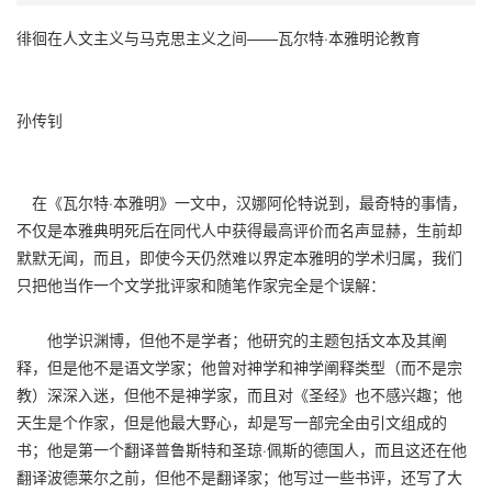
徘徊在人文主义与马克思主义之间——瓦尔特·本雅明论教育
孙传钊
在《瓦尔特·本雅明》一文中，汉娜阿伦特说到，最奇特的事情，
不仅是本雅典明死后在同代人中获得最高评价而名声显赫，生前却
默默无闻，而且，即使今天仍然难以界定本雅明的学术归属，我们
只把他当作一个文学批评家和随笔作家完全是个误解：
他学识渊博，但他不是学者；他研究的主题包括文本及其阐
释，但是他不是语文学家；他曾对神学和神学阐释类型（而不是宗
教）深深入迷，但他不是神学家，而且对《圣经》也不感兴趣；他
天生是个作家，但是他最大野心，却是写一部完全由引文组成的
书；他是第一个翻译普鲁斯特和圣琼·佩斯的德国人，而且这还在他
翻译波德莱尔之前，但他不是翻译家；他写过一些书评，还写了大