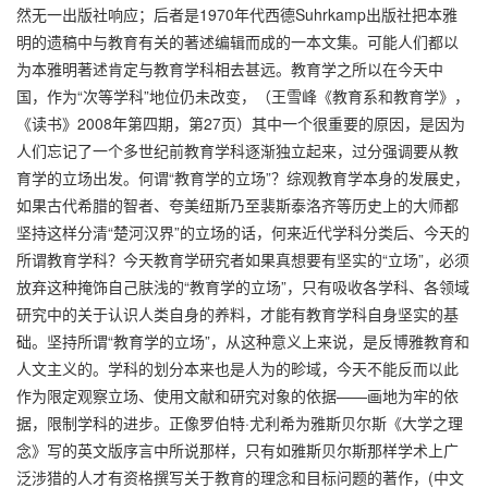
然无一出版社响应；后者是1970年代西德Suhrkamp出版社把本雅
明的遗稿中与教育有关的著述编辑而成的一本文集。可能人们都以
为本雅明著述肯定与教育学科相去甚远。教育学之所以在今天中
国，作为“次等学科”地位仍未改变，（王雪峰《教育系和教育学》，
《读书》2008年第四期，第27页）其中一个很重要的原因，是因为
人们忘记了一个多世纪前教育学科逐渐独立起来，过分强调要从教
育学的立场出发。何谓“教育学的立场”？综观教育学本身的发展史，
如果古代希腊的智者、夸美纽斯乃至裴斯泰洛齐等历史上的大师都
坚持这样分清“楚河汉界”的立场的话，何来近代学科分类后、今天的
所谓教育学科？今天教育学研究者如果真想要有坚实的“立场”，必须
放弃这种掩饰自己肤浅的“教育学的立场”，只有吸收各学科、各领域
研究中的关于认识人类自身的养料，才能有教育学科自身坚实的基
础。坚持所谓“教育学的立场”，从这种意义上来说，是反博雅教育和
人文主义的。学科的划分本来也是人为的畛域，今天不能反而以此
作为限定观察立场、使用文献和研究对象的依据——画地为牢的依
据，限制学科的进步。正像罗伯特·尤利希为雅斯贝尔斯《大学之理
念》写的英文版序言中所说那样，只有如雅斯贝尔斯那样学术上广
泛涉猎的人才有资格撰写关于教育的理念和目标问题的著作，(中文