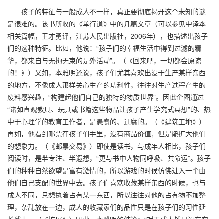
孩子的特征与一般成人不一样，真正要彻底揭开这个未知的谜
是很难的。该书所收的《单行道》中的几篇文章（可以参见中译本
相关篇幅，王才勇译，江苏人民出版社，2006年），也描述出孩子
们的这种特征。比如，他说：“孩子们的幸福生活中得到过滤的精
华，都来自与无拘无束的是外活动”。（《回来吧，一切都会原谅
的！》）又如，本雅明还说，孩子们尤其喜欢出没于生产某样东西
的地方，不像成人那样关心生产的功利性，往往对生产过程产生的
废料感兴趣，“构建起他们自己的独特的物质世界”。因此企图通过
“诸如直观教具、玩具或书籍这些物品让孩子产生学究式冥想”的、热
中于心理学的教育工作者，是愚蠢的、迂腐的。（《建筑工地》）
再如，他看到邮票在孩子们手里，没有商品价值，但是能扩大他们
的想象力。（《邮票交易》）即使是读书，与成年人相比，孩子们
阅读时，是半专注、半遐想，“更与书中人物同呼吸、共命运”。孩子
们的种种自然欲望是富有激情的，所以游戏的时候仿佛进入一个由
他们自己支配的世界中去。孩子们喜欢收藏某样东西的时候，也与
成人不同，只想执着占有某一东西，所以往往对他的占有物不加整
理，杂乱放在一边，成人的收藏家们的品性只是在孩子们的习性延
长线上。（《扩展》）因此，本雅明的结论：“对于成人越是没有实