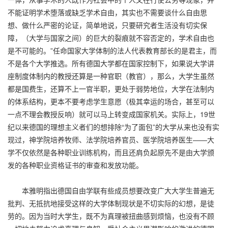
不能证明学术堕落或缺乏学术自由，其实也不需要谈什么自由思
想、做什么严密的论证，简单地说，只要研究者生活没有切实保
障，（大学与国家之间）的巨大的裂痕就不容否定的，学术自由也
是不可能的。”任命国家大学体制的法人代表教育部长的是君主，而
不是各个大学推选。所有德国大学都在国家控制下，如果说大学讲
座制度体制内的教授还算是一种官职（教官），那么，大学生虽然
都是国费生，还算不上一官半职，更处于弱势地位，大学在法制内
的体系结构，更本不要考虑学生意愿（极其幸运的场合，甚至可以
一点不理会教授反响）就可以马上转变成国家机关。实际上，19世
纪以来德国的理想主义者们的想排除“为了面包”的大学从来也没有实
现过，神学院培养牧师、法学院培养官员、医学院培养医生——大
学不仅依然是各种职业训练机构，而且还肩负起原先不是由大学颁
发的各种职业资格证书的审查和发放功能。
本雅明指出德国自由学联有些成员想要改变广大大学生普遍无
批判、无抵抗地接受这样的大学体制现状是不切实际的幻想，是徒
劳的。因为当时大学生，既不为真理被扭曲感到烦恼，也没有不顾