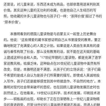
还曾说，对儿童来说，东西还未成为商品，也部依靠用途来判别其
价值。其实这种儿童的无功利的收藏，也是他自己人生经历的写
照，他收藏的许多儿童读物也与孩子们一样：“崇拜价值”超过了书的
“原本价值”。
本雅明看到的德国儿童读物是与启蒙主义一起登上历史舞台
的。他说：“这些博爱的藏书家想证明自己从书里接受的教育，要正
确地制定了充满爱心的人类之计划。如果说是人类由生来具有的虔
诚与善性构筑了社会，那么没有教育的话，就不能在这天赋的基础
上建成这样社会和人类。”17世纪早期的儿童读物，都是充满了道学
家说教风格，枯燥乏味，这种缺点在20世纪初儿童读物中虽然有所
改变，但是，本雅明还是不满意，从孩子们的立场诉说：“孩子们最
不希望的是成人自认为是孩子们所需要的描写。即使成人真诚地投
入写作，孩子们还是能够感觉到其中矫揉造作、不自然的地方”。本
雅明对现代社会带来破坏的悲叹，也在回顾儿童读物发展历史时也
跃然纸上。在他看来，19世纪以后科学、技术的发展，印刷技术进
步——铜板画的出现，却助长了正在日渐牺牲上一世纪儿童读物精
华的衰退趋势，尽管18世纪的儿童画册还都是石板画，而诱人的魅