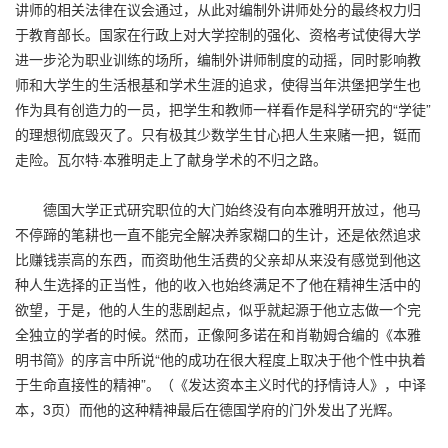
讲师的相关法律在议会通过，从此对编制外讲师处分的最终权力归
于教育部长。国家在行政上对大学控制的强化、资格考试使得大学
进一步沦为职业训练的场所，编制外讲师制度的动摇，同时影响教
师和大学生的生活根基和学术生涯的追求，使得当年洪堡把学生也
作为具有创造力的一员，把学生和教师一样看作是科学研究的“学徒”
的理想彻底毁灭了。只有极其少数学生甘心把人生来赌一把，铤而
走险。瓦尔特·本雅明走上了献身学术的不归之路。
德国大学正式研究职位的大门始终没有向本雅明开放过，他马
不停蹄的笔耕也一直不能完全解决养家糊口的生计，还是依然追求
比赚钱崇高的东西，而资助他生活费的父亲却从来没有感觉到他这
种人生选择的正当性，他的收入也始终满足不了他在精神生活中的
欲望，于是，他的人生的悲剧起点，似乎就起源于他立志做一个完
全独立的学者的时候。然而，正像阿多诺在和肖勒姆合编的《本雅
明书简》的序言中所说“他的成功在很大程度上取决于他个性中执着
于生命直接性的精神”。（《发达资本主义时代的抒情诗人》，中译
本，3页）而他的这种精神最后在德国学府的门外发出了光辉。