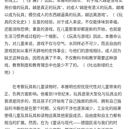
用价值的玩具，越是真正的玩具”，对成人“越是有意义的玩具，越难
以成为玩具；模仿成人的东西越逼真的玩具，越远离游戏”。（《玩
具的文化史》）反复的经验，对于成人来说，不仅能体味到幸福，
还能消除恐惧；重复的游戏，在儿童那里却都是新的开始，也就是
生活习惯养成过程的一个缩影。（《玩具与游戏》因此，本雅命认
为，对儿童来说，游戏不仅与空气、水同样必不可少，而且自由的
游戏犹如从事开天辟地的宏伟事业；与他们的游戏相比，成人因为
缺乏这种自由，因而充满了不幸。不仅教科书和教学需要这种游
戏，教育制度和教育理念中也是少不了的。（《吐出新绿的土
地》）
在考察玩具和儿童读物时，本雅明也担忧现代性对儿童带来的
正、负两方面影响。他看到19世纪末，玩具逐渐大型化与玩具业的
衰退是同步的，而且孩子们开始有了自己独居的房间、拥有自己独
自的书橱也是在那个时期，父母的干涉也逐渐减少，工业化的结果
使得儿童及其玩具和读物远离其他家庭成员，自由度和自主力都有
相当的扩展。然而，在为《童话与现代——德国民谣与我们的时