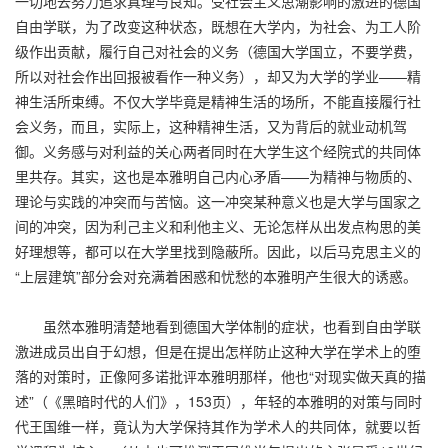
一切地去努力追求真理与良知。受社会主义思潮影响的激进的德国
自由学联，为了改变这种状态，既想在大学内，为社会、为工人阶
级作出贡献，履行自己对社会的义务（德国大学国立，不要学费，
所以对社会作出回报被看作一种义务），却又为大学的学业——精
神生活所束缚。不仅大学毕竟是精神生活的场所，不能直接履行社
会义务，而且，实际上，这种精神生活，又为背后的就业动机驾
御。义务感与对利益的关心两者同时在大学生这个经院式的共同体
里共存。其实，这也是本雅明自己内心矛盾——为精神与物质的、
理论与实践的冲突而与苦恼。这一冲突某种意义也是大学与国家之
间的冲突，因为利己主义和利他主义、无论怎样从出发点构思的美
好理想等，都可以在大学里找到隐蔽所。因此，以后马克思主义的
“上层建筑”部分会对充满着困惑和忧愁的本雅明产生很大的诱惑。
虽然本雅明清楚地看到德国大学体制的症状，也看到自由学联
激进成员出自于幻想，但是在提出怎样防止这种大学在学术上的堕
落的对策时，正像阿多诺批评本雅明那样，他也“对现实做天真的描
述”（《黑暗时代的人们》，153页），年轻的本雅明的对策与同时
代王国维一样，竟认为大学保持其作为学术人的共同体，就要以哲