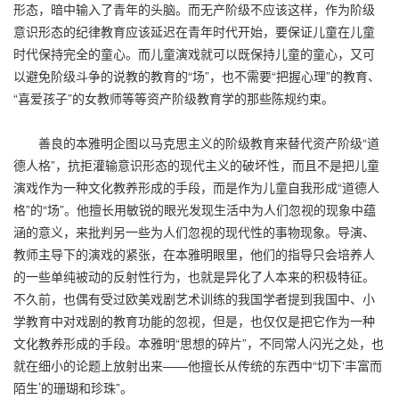
形态，暗中输入了青年的头脑。而无产阶级不应该这样，作为阶级
意识形态的纪律教育应该延迟在青年时代开始，要保证儿童在儿童
时代保持完全的童心。而儿童演戏就可以既保持儿童的童心，又可
以避免阶级斗争的说教的教育的“场”，也不需要“把握心理”的教育、
“喜爱孩子”的女教师等等资产阶级教育学的那些陈规约束。
善良的本雅明企图以马克思主义的阶级教育来替代资产阶级“道
德人格”，抗拒灌输意识形态的现代主义的破坏性，而且不是把儿童
演戏作为一种文化教养形成的手段，而是作为儿童自我形成“道德人
格”的“场”。他擅长用敏锐的眼光发现生活中为人们忽视的现象中蕴
涵的意义，来批判另一些为人们忽视的现代性的事物现象。导演、
教师主导下的演戏的紧张，在本雅明眼里，他们的指导只会培养人
的一些单纯被动的反射性行为，也就是异化了人本来的积极特征。
不久前，也偶有受过欧美戏剧艺术训练的我国学者提到我国中、小
学教育中对戏剧的教育功能的忽视，但是，也仅仅是把它作为一种
文化教养形成的手段。本雅明“思想的碎片”，不同常人闪光之处，也
就在细小的论题上放射出来——他擅长从传统的东西中“切下‘丰富而
陌生’的珊瑚和珍珠”。