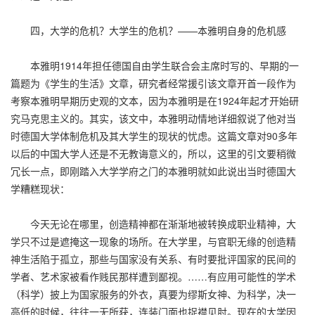
四，大学的危机？大学生的危机？——本雅明自身的危机感
本雅明1914年担任德国自由学生联合会主席时写的、早期的一
篇题为《学生的生活》文章，研究者经常援引该文章开首一段作为
考察本雅明早期历史观的文本，因为本雅明是在1924年起才开始研
究马克思主义的。其实，该文中，本雅明动情地详细叙说了他对当
时德国大学体制危机及其大学生的现状的忧虑。这篇文章对90多年
以后的中国大学人还是不无教诲意义的，所以，这里的引文要稍微
冗长一点，即刚踏入大学学府之门的本雅明就如此说出当时德国大
学糟糕现状：
今天无论在哪里，创造精神都在渐渐地被转换成职业精神，大
学只不过是遮掩这一现象的场所。在大学里，与官职无缘的创造精
神生活陷于孤立，那些与国家没有关系、有时要批评国家的民间的
学者、艺术家被看作贱民那样遭到鄙视。……有应用可能性的学术
（科学）披上为国家服务的外衣，真要为缪斯女神、为科学，决一
高低的时候，往往一无所获，连装门面也捉襟见肘。现在的大学因