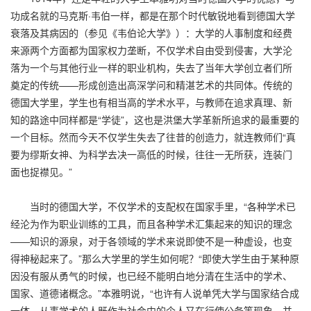
功成名就的马克斯·韦伯一样，都是在那个时代敏锐地看到德国大学
衰落及其病因的（参见《韦伯论大学》）：大学的人事制度和经费
来源两个方面都为国家权力垄断，不仅学术自由受到侵害，大学沦
落为一个与其他行业一样的职业机构，失去了当年大学创立者们所
奠定的传统——形成创造出高深学问和精湛艺术的共同体。传统的
德国大学里，学生也有相当高的学术水平，与教师在追求真理、新
知的路途中同样都是“学徒”，这也是洪堡大学革新所追求的最重要的
一个目标。然而今天不仅学生失去了往昔的创造力，就连教师们“真
要为缪斯女神、为科学去决一高低的时候，往往一无所获，连装门
面也捉襟见。”
当时的德国大学，不仅学术的支配权在国家手里，“各种学术已
经沦为作为职业训练的工具，而且各种学术汇集起来的知识的理念
——知识的源泉，对于各领域的学术来说即使不是一种虚设，也变
得神秘起来了。”那么大学里的学生如何呢？“即使大学生由于某种原
因没有服从勇气的时候，也已经不能明白地分清在生活中的学术、
国家、道德诸概念。”本雅明说，“也许有人说单凭大学与国家结合成
一体，从事学术的人既作为社会中的个人又在行使公务等现象，并