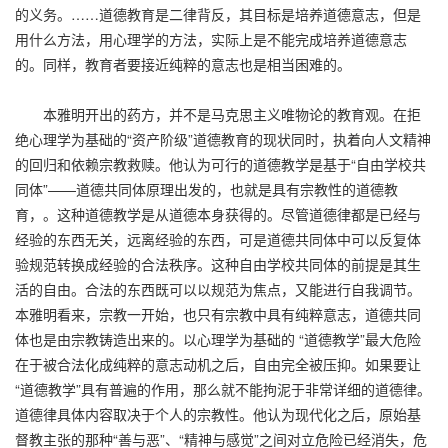
的义务。……道德教育是二律背反，其目标是培养道德意志，但是
用什么方法，用心理学的方法，实际上是不能完成培养道德意志
的。同样，教育者要接近纯粹的意志也是相当困难的。
本雅明开出的药方，并不是马克思主义唯物论的教育观。在拒
绝心理学为基础的“资产阶级”道德教育的现状同时，执着向人文精神
的回归和依赖宗教救赎。他认为可行的道德教学是基于“自由学校共
同体”——道德共同体原理出发的，也就是具有宗教性的道德教
育，。这种道德教学是从道德本身获得的。尽管道德律都是已经与
经验的东西无关，远离经验的东西，可是道德共同体中可以反复体
验规范转换成经验的合法秩序。这种自由学校共同体的前提是其生
活的自由。合法的东西既可以以规范为焦点，又能进行自我调节。
本雅明看来，宗教一开始，也只有宗教中具有纯粹意志，道德共同
体也是由宗教铸造出来的。以心理学为基础的 “道德教学”最大危险
在于被合法化成纯粹的意志动机之后，自由完全被压抑。如果要让
“道德教学”具有普遍的作用，那么就不能拘泥于非常详细的道德律。
道德律具体内容取决于个人的宗教性。他认为现代化之后，原始基
督教主张的那种“善与恶”、“精神与感觉”之间对立危险已经消失，危