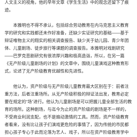
人文主义的视角，他的早年文章《学生生活》中的观念还留下了痕
迹。
本雅明也不得不承认，包括综合劳动教育在内马克思主义教育
学的研究和实践都还未作好准备，还缺少实证研究的基础——基于
辩证唯物主义的翔实的相关调查报告、缺少关于幼儿园、青少年团
体、儿童剧场、徒步旅行等课题的调查报告。本雅明对戏剧研究
——巴罗克悲剧研究有很浓厚兴趣和极高造诣，所以，在另一篇
《无产阶级儿童剧场的计划》的文章中，围绕儿童演戏这种教育形
式，论述了无产阶级教育优越性和先进性。
他认为，资产阶级与无产阶级儿童教育最大区别在于：前者注
重方法，后者注重场所。从无产阶级积极的辩证法出发，教育必定
要在规定的“场”进行。他认为儿童剧场是可以把握儿童全部生活的教
育的场所。这种剧场，与迄今为止的资产阶级的剧场是不一样的，
不受商业利润支配，也不是煽动激情的工具。然而，资产阶级教育
者看来，没有比让孩子们演戏更危险的事情了，因为传统的市民都
担心孩子专心于此而沦落为艺人、戏子，所以在资产阶级教育学中