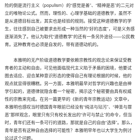
险的倒是流行主义（populism）的“感觉是善”、“精神是恶”的二元对
立的唯物论公式。然而，理性的、心理学基础的道德教学，虽然不
是从道德目标出发，其实也是经验的规则。接受这种道德教学的学
生，往往感到自己被要求去形成一种当然的“好的态度”，可是义务感
逐渐消失了。他认为取代“道德教学”的还有一条另外途径——公民教
育。这种教育也必须是自发的，带有道德动机的。
本雅明的无产阶级道德教学要依赖宗教性的观念论来保证受教
育者的主动和自由，可见他面临现代主义陷于矛盾的困境，他要试
图去适应、迎合某种意识形态的使得自己有理论根据的时候，他的
观点就显得很糟糕。另一方面，本雅明最早对哲学的兴趣也是由神
学引起的，道德律就隐含着一个秘密，揭示这个秘密要由具有权威
性的宗教来完成。在另一篇更早的《新的青年宗教运动》文章中，
本雅明也感叹当时德国青年眼前已经没有“纯洁与玷污”、“神圣与罪
恶”那样观念，眼里只有只有校长发出的“许可与禁止”的命令，但当
时，青年们还有一条可行的道路，那就是自己的自由“选择”。那么，
青年是否有这种自由选择的可能性？本雅明早年也以大学生为例讨
论过这个问题。