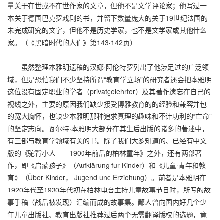
量关于在世或不在世作家的文章，但他不是文学评论家；他写过一
本关于德国巴克罗戏剧的书，并留下数量庞大的关于19世纪法国的
未完成研究的文字，但他不是历史学家，也不是文学家或其他什么
家。（《黑暗时代的人们》第143-142页）
虽然整理本雅明遗稿的汉娜·阿伦特罗列出了他涉足过的广泛领
域，但是恐怕我们不少坚持所谓“教育学立场”的研究者还会把本雅明
这位没有固定职业的学者（privatgelehrter）及其著作遗忘在自己的
视线之外，主要的原因我们缺少接受博雅教育的的经验和兼容并包
的宽大胸怀，也缺少本雅明那种追求真理的趣味和不计功利的“亡命”
的坚定志向。瓦尔特·本雅明大部分在其生后出版的诸多的著述中，
有三部与教育学领域有关的书。除了我们大多知道的、已经有中文
版的《驼背小人——1900年前后的柏林童年》之外，还有两部著
作，即《启蒙孩子》（Aufklärung fur Kinder）和《儿童·青年和教
育》（Über Kinder， Jugend und Erziehung）。前者是本雅明在
1920年代至1930年代初在柏林电台主持儿童故事节目时，所写的故
事手稿（战后被发现）汇编而成的故事集。鄙人曾向国内好几个少
年儿童出版社、教育出版社推荐过后两个无需翻译版权的选题，竟