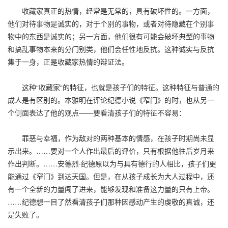
收藏家真正的热情，经常是无常的，具有破坏性的。一方面，
他们对待事物是诚实的，对于个别的事物，或者对待隐藏在个别事
物中的东西是诚实的；另一方面，他们很有可能会破坏典型的事物
和搞乱事物本来的分门别类，他们会任性地反抗。这种诚实与反抗
集于一身，正是收藏家热情的辩证法。
这种“收藏家“的特征，也就是孩子们的特征。这种特征与普通的
成人是有区别的。本雅明在评论纪德小说《窄门》的时，也从另一
个侧面表达了他的观点——要看清孩子们的特征不容易：
罪恶与幸福，作为敌对的两种基本的情感，在孩子时期尚未显
示出来。……要对一个人作出最后的评价，只有根据他往后岁月来
作出判断。……安德烈·纪德原以为与具有德行的人相比，孩子们更
能通过《窄门》到达天国。但是，在从孩子成长为大人过程中，还
有一个全新的力量闯了进来，能够发现和准备这力量的只有上帝。
……纪德想一目了然看清孩子们那种因感动产生的虔敬的真诚，还
是失败了。