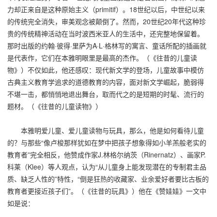
力却正来自是这种原始主义（primitif）。18世纪以后，中世纪以来
的传统完全消失，审美观念被颠倒了。然而，20世纪20年代这种珍
贵的传统精神活动在当时波西米亚人的生活中，还完整地保留着。
那时出版的约翰·彼得·里萨为A·L·格林写的寓言、童话所配的插画就
是代表作，它们在本雅明眼里是最高的杰作。（《往昔的儿童读
物》）不仅如此，他还感叹：现代新文学的登场，儿童故事中模仿
古典主义教育学追求的道德教育的内容，面对新文学崛起，脆弱得
不堪一击，都悄悄地退出舞台，取而代之的是短期的时髦、流行的
题材。（《往昔的儿童读物》）
本雅明爱儿童、爱儿童读物与玩具，那么，他是如何看待儿童
的？与那些“像卢梭那样犹如在梦中把孩子想象得如小羊羔般老实的
教育者”完全相反，他赞成作家J.林格尔纳茨（Rinernatz）、画家P.
科莱（Klee）等人观点，认为“从儿童身上能发现潜在的专制君主品
质、缺乏人性的”特性，“倒是狂热的收藏家、业余爱好者要比古板的
教育者更接近孩子们”。（《往昔的玩具》）他在《赞娃娃》一文中
如是说：