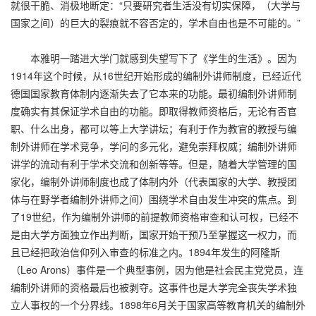
就很干脆、消极地断定：“只要研究者生活没有切实保障，（大学与
国家之间）的巨大的裂痕就不容否定的，学术自由也是不可能的。”
本雅明一踏进大学门就感到失望写下了《学生的生活》。因为
1914年这个时候，从16世纪开始形成的编制外讲师制度，已经近代
德国国家教育体制内逐渐失去了它本来的功能。最初编制外讲师制
度确实有其保证学术自由的功能。即取得教师资格后，无论有否官
职、什么出身，都可以等上大学讲坛；有利于作为教官的教授与编
制外讲师在学术竞争，学问的多元化，避免崇拜权威；编制外讲师
讲学的流动有利于学术交流和创新等等。但是，随着大学管理的国
家化，编制外讲师制度也成了体制内外（代表国家的大学、教授团
体与在野学者编制外讲师之间）围绕学术自由发生冲突的焦点。到
了19世纪，作为编制外讲师的前提教师资格审查和认可权，已经不
是由大学方面独立作出判断，国家开始干预乃至掌握这一权力，而
且已经把政治信仰列入审查的标准之内。1894年发生的阿隆斯
（Leo Arons）事件是一个典型事例，因为他是社会民主党党员，连
编制外讲师的资格最后也被剥夺。这事件也是大学完全丧失学术独
立人事权的一个分界线。1898年6月关于国家高等教育机关的编制外