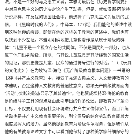
法，不是一个好的马克思主义者，本雅明最后在《历史哲学纲要》
中对马克思主义的历史决定论产生了动摇，但是，就如汉娜·阿伦特
所说那样，在反犹的德国社会中，他选择了马克思主义为反抗的武
器，（《黑暗时代的人们》，中译本，177页）我们能他的著述中读
到这种信仰的痕迹。即使在他的这些关于教育的著述中，我们也可
以找到不少左证。本雅明明确地把儿童也看作是从属于阶级的群
体：“儿童不是一个孤立存在的共同体，不仅是国民的一部分，也从
属于他们出身阶级。所以，与其说儿童玩具是其所经验的国家生活
的见证，那倒更像是儿童、民众的通过符号进行的对话。” （《玩具
的文化史》）在为埃特温·海伦《无产阶级教育根本问题》一书写的
书评《共产主义教育》中，接受了充满古典主义、人文精神教育的
本雅明，否定这种人文教育的普遍性意义，歌颂无产阶级教育面向
“活动与实践的形态显示了其普遍性”。他也赞成埃特温·海伦的教育
是阶级斗争工具的观点及由此引申出的许多论述，即教育为了革命
目标，不仅要利用现有社会环境进行共产主义信仰宣传，而且训练
劳动也是共产主义教育重要任务，列宁倡导的综合劳动教育能最大
限度发挥人的潜力。虽然他提到教育为阶级斗争服务，但是我们从
他的有关教育论述文字中可以看到他保持了那种美学家纤细保守的