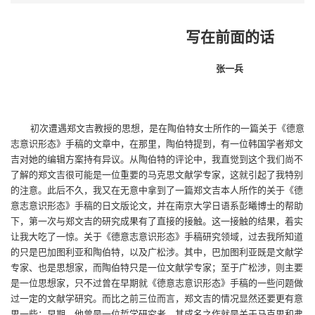
写在前面的话
张一兵
初次遭遇郑文吉教授的思想，是在陶伯特女士所作的一篇关于《德意
志意识形态》手稿的文章中，在那里，陶伯特提到，有一位韩国学者郑文
吉对她的编辑方案持有异议。从陶伯特的评论中，我直觉到这个我们尚不
了解的郑文吉很可能是一位重要的马克思文献学专家，这就引起了我特别
的注意。此后不久，我又在无意中拿到了一篇郑文吉本人所作的关于《德
意志意识形态》手稿的日文版论文，并在南京大学日语系彭曦博士的帮助
下，第一次与郑文吉的研究成果有了直接的接触。这一接触的结果，着实
让我大吃了一惊。关于《德意志意识形态》手稿研究领域，过去我所知道
的只是巴加图利亚和陶伯特，以及广松涉。其中，巴加图利亚既是文献学
专家、也是思想家，而陶伯特只是一位文献学专家；至于广松涉，则主要
是一位思想家，只不过曾在早期就《德意志意识形态》手稿的一些问题做
过一定的文献学研究。而比之前三位而言，郑文吉的情况显然还要更有意
思一些：早期，他曾是一位哲学研究者，其成名之作就是关于马克思和弗