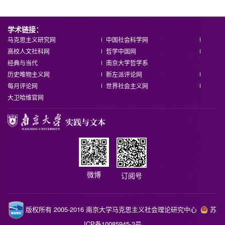
学术链接：
马克思主义研究网
中国社会科学网
高校人文社科网
哲学中国网
经典与当代
南京大学哲学系
历史唯物主义网
新左派评论网
每月评论网
世界社会主义网
大卫哈维官网
微博
订阅号
版权所有 2005-2016 南京大学马克思主义社会理论研究中心
苏
ICP备10085945-3号