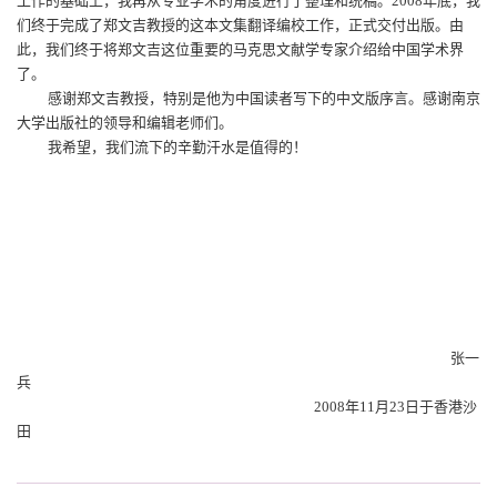
工作的基础上，我再从专业学术的角度进行了整理和统稿。
2008
年底，我
们终于完成了郑文吉教授的这本文集翻译编校工作，正式交付出版。由
此，我们终于将郑文吉这位重要的马克思文献学专家介绍给中国学术界
了。
感谢郑文吉教授，特别是他为中国读者写下的中文版序言。感谢南京
大学出版社的领导和编辑老师们。
我希望，我们流下的辛勤汗水是值得的！
张一
兵
2008
年
11
月
23
日于香港沙
田