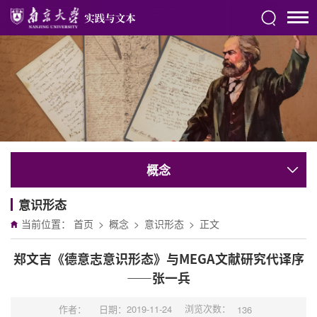
概念
意识形态
当前位置：
首页
>
概念
>
意识形态
>
正文
郑文吉《德意志意识形态》与MEGA文献研究代译序
——张一兵
浏览次数：
作者：
日期：2019-11-24
136