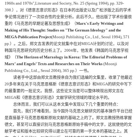
1960s and 1970s",
Literature and Society
, No. 25 (Spring 1994), pp. 329-
398.
），对《德意志意识形态》在日本的出版史以及广松涉版之后的学术
争论情况进行了一次综合性的全景分析。此后不久，他出版了学术份量很
重的
《马克思的早期论著及思想生成》（
Marx's Early Writings and
Making of His Thought: Studies on "The German Ideology" and the
MEGA-Publication Project
(Moon
ji
Publishing Co.,
Ltd.,
Seoul 1994), 571
pp.
）。之后，郑文吉发表的论文就集中在对
MEGA
计划的讨论，以及对
韩国马克思研究的历史分析上了。
2004
年，他发表
《韩国的马克思学视
域》（
The Horizon of Marxology in Korea: The Editorial Problems of
Marx
’
and Engels
’
Texts and Researches on Their Works
(Moonji
Publishing Co., Ltd.,, Seoul 2004), 365 pp.
）一书。
读者手中这部由郑文吉教授亲自为我们选编的文集里，收录了他最近
20
多年来在关于马克思恩格斯《德意志意识形态》和
MEGA
的研究中写下
的最重要的一批论文。我想，这些论文当是可以整体映现出郑文吉在
MEGA
和《德意志意识形态》文献学研究领域的理论水平的。
总体而言，我们可以从这本文集中发现以下几个重要的特点：
首先，我们不难看到，当今国外马克思文献研究的基本操作平台已经
是直接基于马克思恩格斯原始文献的基础之上的了。郑文吉教授熟练掌握
德文，甚至可以直接识别马克思恩格斯原始手稿中的文字，这就使他的文
献学考证和版本比较研究得以建立在可靠的第一手文本的基础之上。其