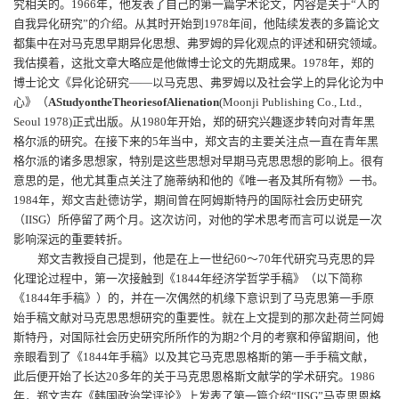
究相关的。
1966
年，他发表了自己的第一篇学术论文，内容是关于“人的
自我异化研究”的介绍。从其时开始到
1978
年间，他陆续发表的多篇论文
都集中在对马克思早期异化思想、弗罗姆的异化观点的评述和研究领域。
我估摸着，这批文章大略应是他做博士论文的先期成果。
1978
年，郑的
博士论文《
异化论研究——以马克思、弗罗姆以及社会学上的异化论为中
心》（
A
Study
on
the
Theories
of
Alienation
(Moon
ji
Publishing Co.,
Ltd.,
Seoul 1978
)
正式出版。从
1980
年开始，郑的研究兴趣逐步转向对青年黑
格尔派的研究。在接下来的
5
年当中，郑文吉的主要关注点一直在青年黑
格尔派的诸多思想家，特别是这些思想对早期马克思思想的影响上。很有
意思的是，他尤其重点关注了施蒂纳和他的《唯一者及其所有物》一书。
1984
年，郑文吉赴德访学，期间曾在阿姆斯特丹的国际社会历史研究
（
IISG
）所停留了两个月。这次访问，对他的学术思考而言可以说是一次
影响深远的重要转折。
郑文吉教授自己提到，他是在上一世纪
60
～
70
年代研究马克思的异
化理论过程中，第一次接触到《
1844
年经济学哲学手稿》（以下简称
《
1844
年手稿》）的，并在一次偶然的机缘下意识到了马克思第一手原
始手稿文献对马克思思想研究的重要性。就在上文提到的那次赴荷兰阿姆
斯特丹，对国际社会历史研究所所作的为期
2
个月的考察和停留期间，他
亲眼看到了《
1844
年手稿》以及其它马克思恩格斯的第一手手稿文献，
此后便开始了长达
20
多年的关于马克思恩格斯文献学的学术研究。
1986
年，郑文吉在《韩国政治学评论》上发表了第一篇介绍“
IISG”
马克思恩格