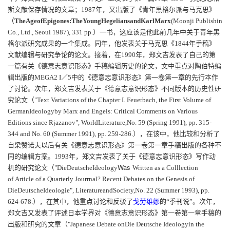
斯文献保存情况的文章；
1987
年，又出版了《
青年黑格尔派与马克思》
（
The
Age
of
Epigones:
The
Young
Hegelians
and
Karl
Marx
(Moon
ji
Publishing
Co.,
Ltd.,
Seoul 1987), 331 pp.
）一书，这应该是他此前几年中关于青年黑
格尔派研究成果的一个集成。同年，
他发表关于马克思《
1844
年手稿》
文献编辑与研究争论的论文。接着，在
1990
年，郑文吉发表了自己的第
一篇有关《德意志意识形态》手稿编辑历史的论文，文中重点对陶伯特编
辑出版的
MEGA2
I
／
5
中的《德意志意识形态》第一卷第一章的先行本作
了讨论。次年，郑文吉发表关于《德意志意识形态》不同版本的历史性研
究论文（
"Text Variations of the Chapter I. Feuerbach, the First Volume of
German
Ideology
by Marx and Engels: Critical Comments on Various
Editions since Rjazanov",
World
Literature,
No. 59 (Spring 1991), pp. 315-
344 and No. 60 (Summer 1991), pp. 259-286.
）
，在该中，他比较和分析了
自梁赞诺夫以后有关《德意志意识形态》第一卷第一章手稿出版的各种不
同的编辑方案。
1993
年，郑文吉发表了关于《德意志意识形态》写作动
Was
机的研究论文（
"
Die
Deutsche
Ideology
Written as a
Colllection
of
Article of a Quarterly
Jourrnal
? Recent Debates on the Genesis of
Die
Deutsche
Ideologie
",
Literature
and
Society,
No. 22 (Summer 1993), pp.
624-678
.
），在其中，他重点讨论和反驳了
戈劳维娜
的“季刊说”。次年，
郑文吉又发表了评述日本学界对《德意志意识形态》第一卷第一章手稿的
出版和研究的文章（
"Japanese Debate on
Die Deutsche Ideology
in the