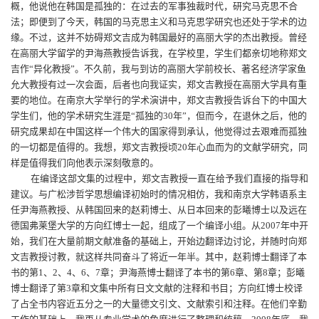
概，他说他在韩国是孤独的：在过去的军事独裁时代，研究马克思不合
法；即便到了今天，韩国的马克思主义和马克思学研究也还处于学术的边
缘。不过，这并不妨碍郑文吉成为韩国最好的高丽大学的杰出教授。曾经
在高丽大学留学的尹海燕教授告诉我，在学校里，学生们都亲切地称郑文
吉作“异化教授”。不久前，我与到访的高丽大学前校长、著名经济学家鱼
允大教授有过一次会面，后者也向我证实，郑文吉教授在高丽大学具有重
要的地位。在南京大学举行的学术演讲中，郑文吉教授告诉台下的中国大
学生们，他的学术研究生涯是“孤独的
30
年”，但而今，在退休之后，他的
研究成果却在中国这样一个伟大的国家得到承认，他觉得过去艰难而孤独
的一切都是值得的。我想，郑文吉教授顷
20
年心血而为的文献学研究，同
样是值得我们向他表示深刻敬意的。
在编译这部文集的过程中，郑文吉教授一直在给予我们直接的指导和
建议。与广松涉哲学思想编译初始时的情况相仿，我和南京大学韩语系主
任尹海燕教授、从韩国回来的赵莉博士、从日本回来的彭曦博士以及远在
德国弗莱堡大学的方向红博士一起，组成了一个编译小组。从
2007
年中开
始，我们在大量前期文献准备的基础上，开始边翻译边讨论，并随时向郑
文吉教授讨教，就这样共同奋斗了将近一年半。其中，赵莉博士翻译了本
书的第
1
、
2
、
4
、
6
、
7
章；尹海燕博士翻译了本书的第
6
章、第
8
章；彭曦
博士翻译了第
3
章和文集中所有日文文献的注释和书目；方向红博士校译
了占全书内容近五分之一的大量德文引文、文献索引和注释。在他们辛勤