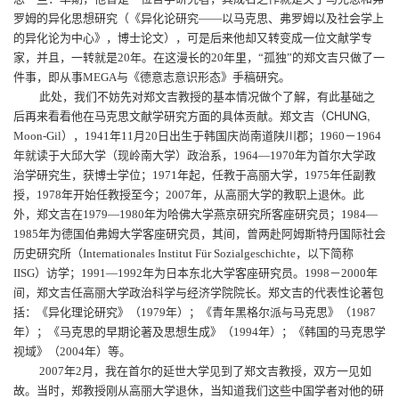
罗姆的异化思想研究（《
异化论研究——以马克思、弗罗姆以及社会学上
的异化论为中心》，博士论文），可是后来他却又转变成一位文献学专
家，并且，一转就是
20
年。在这漫长的
20
年里，“孤独”的郑文吉只做了一
件事，即从事
MEGA
与《德意志意识形态》手稿研究。
此处，我们不妨先对郑文吉教授的基本情况做个了解，有此基础之
CHUNG,
后再来看看他在马克思文献学研究方面的具体贡献。
郑文吉（
Moon-Gil
），
1941
年
11
月
20
日出生于韩国庆尚南道陕川郡；
1960
－
1964
年就读于大邱大学（现岭南大学）政治系，
1964
—
197
0
年为首尔大学政
治学研究生，获博士学位；
1
971
年起，任教于高丽大学，
1975
年任副教
授，
1978
年开始任教授至今；
2007
年，从高丽大学的教职上退休。此
外，郑文吉在
1979
—
1980
年为哈佛大学燕京研究所客座研究员；
1984
—
1985
年为德国伯弗姆大学客座研究员，其间，曾两赴阿姆斯特丹国际社会
历史研究所（
Internationales Institut Für Sozialgeschichte
，以下简称
IISG
）
访学；
1991
—
1992
年为日本东北大学客座研究员。
1998
－
2000
年
间，郑文吉任高丽大学政治科学与经济学院院长。郑文吉的代表性论著包
括：《异化理论研究》（
1979
年）；《青年黑格尔派与马克思》（
1987
年）；《马克思的早期论著及思想生成》（
1994
年）；《韩国的马克思学
视域》（
2004
年）等。
2007
年
2
月，我在首尔的延世大学见到了郑文吉教授，双方一见如
故。当时，郑教授刚从高丽大学退休，当知道我们这些中国学者对他的研