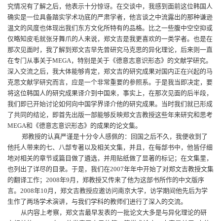
究情况有了解之后，他表示十分惊讶。在交谈中，我感到面前这位韩国人
确实是一位具备踏实学术功底的严肃学者，他言谈之中流露出的那种谦逊
温文的风度也体现出我们东方文化所特有的品格。比之一些腹中空空抑或
仅略知皮毛就张牙舞爪的人来说，郑文吉是我更喜欢的一类学者。也是在
那次见面时，我了解到郑文吉早先曾研究马克思的异化理论，后来则一直
在专门从事关于
MEGA
，特别是关于《德意志意识形态》的文献学研究。
深入交流之后，我大体能够肯定，郑文吉的研究成果对国内正在兴起的马
克思文献学研究而言，应是一个非常重要的参照系。于是我当即决定，要
将这位韩国人的研究成果译介到中国来，事实上，在那次见面的后半段，
我们即已开始讨论如何向中国学界译介他的研究成果。当时我们就已形成
了共同的结论，即首先出版一部能够反映郑文吉教授这些年来研究和思考
MEGA
和《德意志意识形态》的成果的论文集。
郑教授的认真严谨是十分令人感佩的：回国之后不久，我便收到了
他托人带来的七、八部专著以及相关文集，并且，在每部书中，他皆仔细
地对相关的章节或篇目做了遴选，并用贴纸做了显著的标记；在文集里，
也列出了详尽的目录。于是，我们在
2007
年年中开始了对郑文吉教授文集
的翻译工作；
2008
年
9
月，郑教授又传来了他为这部书所作的中文版序
言。
2008
年
10
月，郑文吉教授应邀访问南京大学，访学期间他先后为学
生作了两场学术演讲，与我们学科的教师们进行了深入的交流。
从内容上考察，郑文吉最早发表的一批论文大多是与异化理论的研