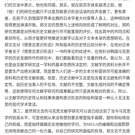
们的交谈中表示，他也有同感。其实，就在前苏东体系崩溃之前，她
（他）们的研究也都只不过是苏联意识形态话语的应声虫罢了。更有甚
者，在前不久到我国学界来出糗的日本学者大村泉等人身上，这种倾向体
现得更加淋漓尽致。郑文吉的思想与上述倾向则形成了鲜明的对比，郑的
研究思路是对所有历史文献进行尽可能客观的评价，找出其中的共同点和
差异所在，从而才能更好地推进文献学以及对于文本本身的思想研究。在
郑文吉对《德意志意识形态》所有版本的历史性比较分析中，在他对日本
学者关于《德意志意识形态》一书的争论的综述中，在他针对韩国马克思
学的历史发展所作的研究中，我们都能看到这个显著的特点。我以为，这
也是由文献学研究这一学科的基本性质所决定的：文献学的资料分析并不
是要生产出绝对真理，而是要为人们进一步的文本分析提供尽可能准确的
资料和历史性文献依据。但是，历史文献中又总是包含着无法避免的不确
定性，如历史当事人的不在场、文献的不完整、文献生成时间的不确定等
等，这就使得任何文献学研究的成果都必然只是具有相对的意义。所以，
以文献学的历史性认知结果来建构意识形态的拘役构架是一种让人无法发
笑的现代学术笑话。
其三，虽然郑文吉的马克思文献学研究可以说已经达到了当今马克思
学的较高水平，可是他倒从来没有想到要去哪里指手画脚，鼓吹和标榜自
己的权威，而是始终踏踏实实地做他的学问，为
MEGA
的编辑和出版默默
无闻地贡献自己的一份力量。对自己的研究所面临的处境，郑文吉不无感