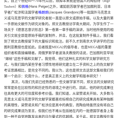
（
实，自上个世纪
60
～
70
年代以后，除掉本来就是德国人的陶伯特
Inge
）和
(Hans Pelger)
之
Taubert
佩格
外，诸如前苏联学者巴加图利亚、日本
(Jacques Grandjonc)
学者广松涉和法国学者
格朗炯
等一批国外马克思主
义或马克思学的文献学研究者就一直是以原文或原始手稿，以及大量的第
一手原始文献作为研究对象的。郑文吉教授访学南大期间，为学生作了一
场关于《德意志意识形态》第一卷第一章手稿的演讲，当时他所使用的相
关引文就全部是原始手稿的复制件，并且，在这批复制件手稿上，我们看
到了郑文吉教授留下的大量标识和批注。前不久才到南京大学讲学的巴加
图利亚教授也是如此。后者既是
MEGA2
的倡导者，也是
MEGA
版的重要
组织者和直接编辑者。用俄罗斯学者波洛夫教授的话说，巴加图利亚早就
“嫁给”这些手稿和文献了。我觉得，他们这种扎实的科学文献学研究方
式，与我们国内某些学者习惯性地将研究建立在二手资料之上的伪文献学
考证思路相比，是完全不同的。我以为，这也是郑文吉这部文集给我们的
第一个启示：究竟什么，才是真正意义上的文献学和版本研究？
!
其次，与我们先前已经熟悉的一些文献学家不同，郑文吉的文献研究
常常是处在比较性的和历史性的语境之中进行的，因此，他的研究成果往
往具有更大的可信度和参考价值。我们知道，从梁赞诺夫开始，大多数马
克思主义或马克思学的文献学家都喜欢标榜自己的研究成果具有某种独断
的真理性，梁赞诺夫和广松涉应是其中的典型，而陶伯特虽然没有将自己
的研究成果诩为圣言，但我们也不难从包括她在内的一批德国学者身上看
到一种不自觉地散发出来的日尔曼式的优越感。关于此，郑文吉教授在我