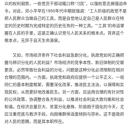
众的权利弱势，一些党员干部动辄口称“刁民”，以强权意志搞强迫命
令。对此，邓小平早在1950年代中期就强调：“工人阶级的政党不是
把人民群众当做自己的工具，而是自觉地认定自己是人民群众在特
定的历史时期为完成特定的历史任务的一种工具。”“工具”的命运掌
握在人民的手里，这是正确认识党与人民关系的根本点。背弃这个
根本点，无异于自灭生命源泉。
又如，市场经济条件下社会利益急剧分化，执政党如何正确把
握与辨识分化的人民利益？市场经济的竞争本性、新旧体制的交替
更迭，必然导致社会利益的分化，问题是这种分化必须限制在相对
合理的范围内。一方面，执政党和政府应提供一个公平正义、一视
同仁的基本制度框架，需要深化改革，推进民主法治，以保障和实
现民权，从而更好地改善民生。另一方面，应运用合理的有针对性
的公共政策，协调整合各方利益，以推进社会利益大致均衡和社会
和谐。在经济总量巨大、贫富分化悬殊、阶层趋于固化的今天，尤
应注重兜底与救济手段，向困难群体适度倾斜与弥补。这不是政府
对人民的恩赐，而是其本职所在。