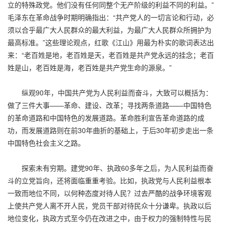
立的特殊政党。他们没有任何同整个无产阶级的利益不同的利益。”
毛泽东在革命战争时期明确指出：“共产党人的一切言论和行动，必
须以合乎最广大人民群众的最大利益，为最广大人民群众所拥护为
最高标准。”这些理论观点，红歌《江山》用最为朴实的歌词表达出
来：“老百姓是地，老百姓是天，老百姓是共产党永远的挂念；老百
姓是山，老百姓是海，老百姓是共产党生命的源泉。”
纵观90年，中国共产党为人民利益而奋斗，大致可以概括为：
做了三件大事——革命、建设、改革；寻找两条道路——中国特色
的革命道路和中国特色的发展道路。革命胜利宣告革命道路的成
功，而发展道路则在前30年曲折的基础上，于后30年初步走出一条
中国特色社会主义之路。
探索未有穷期。建党90年、执政60多年之后，为人民利益而奋
斗的立党旨向，还将面临重重考验。比如，执政党与人民利益根本
一致而地位不同，以何种态度对待人民？过去严酷的战争环境客观
上使共产党人离不开人民，党员干部对待民众十分谦卑。执政以后
地位变化，执政方式至今仍在改进之中，由于权力的强制特性与民