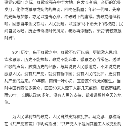
建党90周年之际，红歌嘹亮在中华大地。白发长者唱，亲历的沧桑
岁月，化作或激昂或婉约的曲调，回响在胸膛；年轻一代唱，先辈
的光辉与梦想，亦足以撞击心扉，冲破时下的庸常。执政党组织着
唱，回想当年金戈铁马，人民拥戴，以提振“马下治天下”的权威；民
间自发地唱，历史传奇挟时代风采，老歌再添新韵，享受“传统就是
时尚”。
90年历史，串于红歌之中。红歌不仅可以唱，更能激人思想。
饮水思源，历史不能抹却，政党不能忘本，感恩之心当常在。透过
红歌的声音，触摸历史的经脉，与其说要人民感谢党，不如说党要
感恩人民。没有共产党，就没有新中国；没有人民的拥护，更没有
共产党的后来。90年前，南湖一叶小舟，宣告这个政党的诞生。当
时中国有四亿多民众，区区50来人湮于人群几无痕迹，居然历经风
雨90年，长期执政60多年。没有人民的支持，断难设想其今天的地
位。
为人民谋利益的政党，人民自然支持和拥护。马克思、恩格斯
在《共产党宣言》中明确指出：“共产党人不是同其他工人政党相对