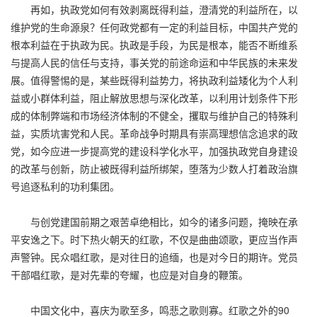
再如，执政党如何有效剥离既得利益，澄清党的利益所在，以
维护党的生命源泉？任何政党都有一定的利益目标，中国共产党的
根本利益在于执政为民。执政是手段，为民是根本，能否不断维系
与提高人民的信任与支持，事关党的前途命运和中华民族的未来发
展。值得警惕的是，某些既得利益势力，将执政利益矮化为个人利
益或小群体利益，阻止解放思想与深化改革，以利用计划条件下形
成的体制弊端和市场经济体制的不健全，攫取与维护自己的特殊利
益，实质坑害党和人民。革命战争时期具有崇高理想信念追求的政
党，如今应进一步提高党的建设科学化水平，加强执政党自身建设
的改革与创新，防止被既得利益所绑架，堕落为少数人打着政治旗
号追逐私利的功利集团。
与创党建国前期之艰苦卓绝相比，如今的诸多问题，掩映在承
平安逸之下。时下热火朝天的红歌，不仅是曲曲颂歌，更应当作声
声警钟。民众唱红歌，是对往日的追缅，也是对今日的期许。党员
干部唱红歌，是对先辈的夸耀，也应是对自身的鞭策。
中国文化中，喜庆为歌至多，鸣悲之歌则寡。红歌之外的90