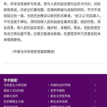
年，并非没有挫折与失误，党与人民利益也曾付出巨大代价。对执
政党来说，历史记忆要完整，在唱响辉煌与成就的同时，不可不深
刻铭记另一面。为防历史教训以新的形式重演，“坐江山”的后辈人，
不可自居于神坛，须时刻将人民利益放在最高位置，顺应时势，深
化改革，把人民利益实现好、维护好、发展好。若此，则执政党生
命活力将长盛不衰，红歌方能谱出新曲，在建党百年乃至更远的未
来唱得更响。
（作者为中央党校党建部教授）
学术链接：
马克思主义研究网
中国社会科学网
高校人文社科网
哲学中国网
经典与当代
南京大学哲学系
历史唯物主义网
新左派评论网
每月评论网
世界社会主义网