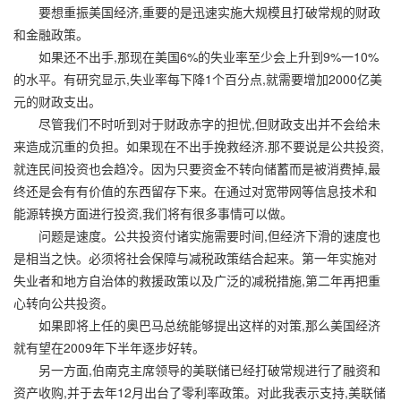
要想重振美国经济,重要的是迅速实施大规模且打破常规的财政
和金融政策。
如果还不出手,那现在美国6%的失业率至少会上升到9%一10%
的水平。有研究显示,失业率每下降1个百分点,就需要增加2000亿美
元的财政支出。
尽管我们不时听到对于财政赤字的担忧,但财政支出并不会给未
来造成沉重的负担。如果现在不出手挽救经济.那不要说是公共投资,
就连民间投资也会趋冷。因为只要资金不转向储蓄而是被消费掉,最
终还是会有有价值的东西留存下来。在通过对宽带网等信息技术和
能源转换方面进行投资,我们将有很多事情可以做。
问题是速度。公共投资付诸实施需要时间,但经济下滑的速度也
是相当之快。必须将社会保障与减税政策结合起来。第一年实施对
失业者和地方自治体的救援政策以及广泛的减税措施,第二年再把重
心转向公共投资。
如果即将上任的奥巴马总统能够提出这样的对策,那么美国经济
就有望在2009年下半年逐步好转。
另一方面,伯南克主席领导的美联储已经打破常规进行了融资和
资产收购,并于去年12月出台了零利率政策。对此我表示支持,美联储