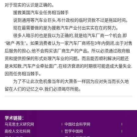
对于现实的认识是正确的。
援救美国汽车业任务相当棘手
说到通用等汽车业巨头,布什政权的临时贷款不过是拖延时间。
现在最需要做的是为援救汽车产业付出实实在在的努力。
很多人暗示的也是我以为正确的,就是给汽车厂商一个机会,即
“破产·再生”。如果消费者认为一家汽车厂商将在3年内倒闭,出于对售
后服务的担心,他不会购买该厂商生产的产品。所以必须通过政府融
资和提供担保的形式处理汽车业的问题。而且能否顺利解决问题还
是未知数,汽车产业牵扯面广,在经济衰退的时期很可能造成大量失业.
因而任务相当棘手。
为了不让此次危机像当年的大萧条一样因为应对失当而长久地
留在人们的记忆之中,我们必须竭尽所能。
学术链接：
马克思主义研究网
中国社会科学网
高校人文社科网
哲学中国网