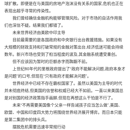
球扩散。即便是在与美国的房地产泡沫没有关系的国家,危机也正在
表现出超乎寻常的传染性。
我们曾经确信金融机构能够管理风险。对于市场的自洁作用我
们也深信不疑。结果我们都错了。
未来世界经济由美欧中印主导
目前最需要的是各国政府和中央银行出台救援措施。如果没有
大规模的财政支持和打破常规的金融对策出台,经济低迷可能会持续
数年。新兴市场也受到了桕当程度的波及,其金融系统遭受重创。
但不应该因为暂时的巨额赤字而踟蹰不前。
上世纪80年代的里根政府提出了“政府不能解决问题,政府本身才
是问题”的口号,但现在“只有政府才能解决问题”。
世界经济中已经不存在霸权国家了。虽然以美国为主导的时代
并未彻底终结,但美国的信誉和权威已经大不如前。一直以来美国总
是对别国的经济政策指手画脚,但现在再想这么干怕是不行了。
未来“不再需要美国像个父亲一样告诫孩子应当怎么做”,美国、
欧盟、中国和印度四大势力将围绕世界经济展开博弈。而日本只能
是第二集团中的排头兵。
摆脱危机需要迅速非常规行动