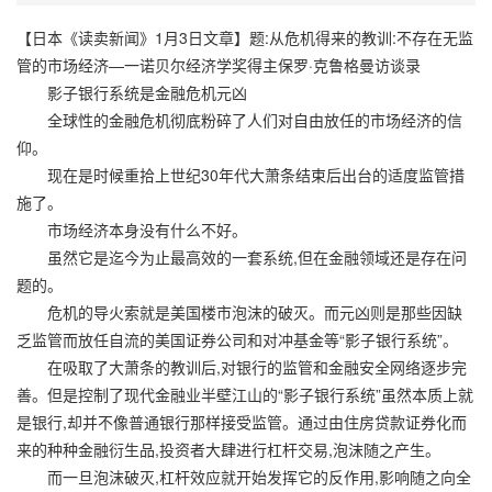
【日本《读卖新闻》1月3日文章】题:从危机得来的教训:不存在无监
管的市场经济—一诺贝尔经济学奖得主保罗·克鲁格曼访谈录
影子银行系统是金融危机元凶
全球性的金融危机彻底粉碎了人们对自由放任的市场经济的信
仰。
现在是时候重拾上世纪30年代大萧条结束后出台的适度监管措
施了。
市场经济本身没有什么不好。
虽然它是迄今为止最高效的一套系统,但在金融领域还是存在问
题的。
危机的导火索就是美国楼市泡沫的破灭。而元凶则是那些因缺
乏监管而放任自流的美国证券公司和对冲基金等“影子银行系统”。
在吸取了大萧条的教训后,对银行的监管和金融安全网络逐步完
善。但是控制了现代金融业半壁江山的“影子银行系统”虽然本质上就
是银行,却并不像普通银行那样接受监管。通过由住房贷款证券化而
来的种种金融衍生品,投资者大肆进行杠杆交易,泡沫随之产生。
而一旦泡沫破灭,杠杆效应就开始发挥它的反作用,影响随之向全