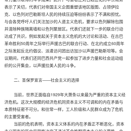
表示了关切，代表们对帝国主义企图重塑该地区版图、占领伊拉
克、以色列对巴勒斯坦人民的持续压迫等纷纷表示了不满和担忧。
与会各党呼吁人们关注加沙的人道主义危机，要求以色列解除包围
并清除种族隔离墙和以色列聚居区。代表们还就下一步的联合行动
达成了共识，例如发起关于资本主义危机的大讨论和活动、在古巴
革命胜利50周年之际举行声援古巴的联合行动、在北约成立60周年
之际发起反北约倡议、派遣访问团出访加沙以声援巴勒斯坦等。会
议期间，代表们还同巴西共产党一起参加了进步力量和社会运动组
织的公开集会，以声援拉美人民的斗争。
二、圣保罗宣言——社会主义的选择
当前，世界正面临自1929年大萧条以来最为严重的资本主义经
济危机。这次大规模的经济危机同资本主义不可调和的内在矛盾与
本质特征密不可分。和往常一样，工人阶级和人民群众成为了危机
的主要受害者。
当前的危机表明，资本主义体系的内在矛盾正不断恶化，资本
主义固有的历史局限性决定了通过革命推翻资本主义的必要性。此