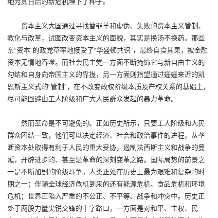
地为其日后的新危机埋下了种子。
资本主义大国通过寻找替罪羊和虚伪、失败的资本主义管制、
教化与改革，试图改变资本主义的面貌，其实是换汤不换药。那些
亲“资本”的政党草率地接受了“华盛顿共识”，最终自食其果，被金融
资本无情地吞噬。而社会民主党一方面不断掩饰它与新自由主义的
勾结和自身向帝国主义的靠拢，另一方面则指望通过姗姗来迟的凯
恩斯主义式的“管制”，在不改变政权阶级本质及产权关系的基础上，
尽可能回避由工人阶级和广大人民群众发起的暴力革命。
然而革命是不可避免的。正如历史所示，只要工人阶级和人民
群众团结一致，他们可以决定经济、社会和政治事件的进程，从垄
断资本处取得有利于人民的重大妥协，遏制法西斯主义和战争的蔓
延，开辟进步的、甚至是革命的深刻变革之路。国际局势的前景之
一是不断加剧的阶级斗争。人类正处在历史上最为艰难和复杂的时
期之一；伴随全球经济危机到来的还有能源危机、食品危机和环境
危机；世界正陷入严重的不公正、不平等、战争和冲突中。历史正
处于两股力量尖锐交锋的十字路口，一方面是对和平、主权、民