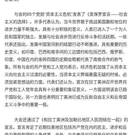
与会的65个党就“资本主义危机”发表了《圣保罗宣言——社会
主义的选择》。许多代表认为，当今世界敢于挑战美国霸权地位的
进步力量不断强大，具有十分积极的意义，人类已进入了一个为人
民和国家的独立、发展与社会进步而进行反帝斗争的活跃期。一些
代表还指出，发展中国家间新的结盟行动不断推进，具有重要的历
史意义，如印度、巴西和南非间的三边盟约和包括巴西、俄罗斯、
印度、中国在内的金砖四国的定期会晤都代表了南南合作的新气
象。所有与会的共产党和工人党均表示，经济危机加强了从资本主
义向社会主义过渡的必要性，当资本主义弊端暴露无疑的时候，必
须加紧思想战的力度。代表们还认为，首次在拉丁美洲召开世界共
产党和工人党年会具有十分重要的象征意义，一方面说明该会已趋
于国际化，另一方面也表明拉丁美洲已成为反新自由主义和反帝国
主义斗争中的重要一极。
大会还通过了《和拉丁美洲及加勒比地区人民团结在一起》的
宣言。宣言肯定了近期拉美地区包括共产党在内的民主、进步和反
帝力量所取得的斗争成果。此外，与会者还对日趋恶化的中东局势