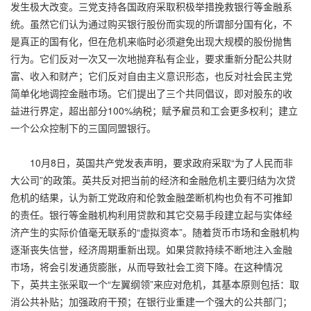
发生极大改变。三党支持各国政府采取积极举措挽救银行等金融系
统。虽然它们认为通过购买银行股份而实现的所谓部分国有化，不
是真正的国有化，但在危机来临时必须避免出现大规模的股份抛售
行为。它们反对一次又一次地抛弃私有企业，要求重新分配公共财
富、收入和财产；它们反对自由主义意识形态，也反对社会民主党
简单化地调控金融市场。它们提出了三个共同倡议，即对股东的收
益进行界定，超出部分100%纳税；赋予雇员和工会更多权利；建立
一个公众控制下的三国同盟银行。
10月8日，英国共产党发表声明，要求政府采取“为了人民而非
大公司”的政策。英共反对把当前的经济和金融危机主要归结为次贷
危机的结果，认为新工党政府和伦敦金融垄断机构也负有不可推卸
的责任。银行等金融机构利用贷款和其它交易手段建立起与实体经
济产生的实际价值毫无联系的“虚拟资本”。随着货币市场和金融机构
逐渐丧失信誉，经济周期重新出现。如果贷款持续不断地注入金融
市场，将会引发通货膨胀，从而导致社会工资下降。在这种情况
下，英共主张采取一个“左翼纲领”来应对危机，其基本原则包括：取
消公共补贴；加强政府干预；在银行业重建一个强大的公共部门；