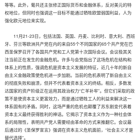
等等。此外，葡共还主张修正国际货币和金融体系，反对美元的特
权地位，但同时也强调这一目标不能通过牺牲欧盟弱国利益，人为
强化欧元地位来实现。
11月21-23日，包括法国、英国、丹麦、比利时、意大利、西班
牙、芬兰等欧洲共产党在内的来自55个不同国家的65个共产党在巴
西圣保罗召开了各国共产党和工人党第十次国际会议。会议极其关
注当前正在发生的金融危机。许多与会党指出了这场危机在结构和
体系上的性质，强调危机是资本主义发展的特征，近几十年的新自
由主义金融政策使危机进一步加剧。当前的危机表明了新自由主义
的彻底失败和崩溃，但并不代表着资本主义的终结。相反，多数发
达国家的资产阶级正在运用其政治权力“亡羊补牢”。但它们采取的政
策不是使资本主义更富效力，而是通过牺牲工人的利益来解决这一
体系固有的矛盾。同时，这场严重的危机也颠覆了苏东剧变代表着
资本主义最终获得胜利的神话。它揭示了资本主义作为一种社会体
系的局限性，表明共产党人需要经由革命的方式来推翻它。会议最
后通过的《圣保罗宣言》强调在资本主义危机面前，“社会主义才是
替代选择”。