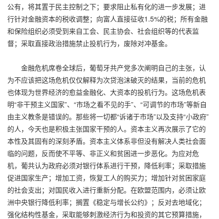
公有，将其置于民主控制之下；要求阻止私有化的进一步发展；进
行针对金融资本的税收调整；向富人直接征收1.5%的税；所有金融
和保险组织必须受到来自工会、民主协会、社会组织等的代表监
督；采取直接政治措施禁止投机行为，废除对冲基金。
金融危机席卷全球后，葡萄牙共产党多次阐明自己的主张，认
为不应该把这场危机仅仅解释为次贷泡沫破灭的结果，当前的危机
也体现为世界经济的愈益金融化、大资本的投机行为。这场危机表
明“非干预主义国家”、“市场之看不见的手”、“可调节的市场”等新自
由主义教条是错误的。那些将一切都“诉诸于市场”以及支持“小政府”
的人，今天也是积极主张国家干预的人。资本主义再次展示了它的
本性及其固有的深刻矛盾。资本主义体系非但没有解决人类社会面
临的问题，反而使不平等、非正义和贫困进一步恶化。为应对危
机，葡共认为政府必须对银行体系进行干预，降低利率；采取措施
促进国家生产；增加工资，恢复工人的购买力；增加针对贫困家庭
的社会支出；对国民收入进行重新分配。在欧盟范围内，必须让欧
洲中央银行降低利率；搁置《稳定与增长公约》；反对去地域化；
强化结构性基金，采取能够刺激经济行为和投资的其它预算措施，