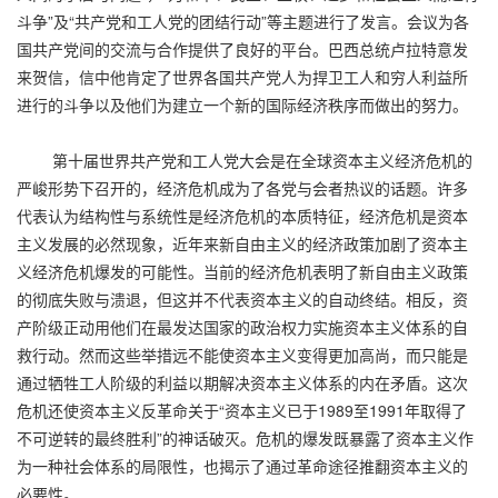
斗争”及“共产党和工人党的团结行动”等主题进行了发言。会议为各
国共产党间的交流与合作提供了良好的平台。巴西总统卢拉特意发
来贺信，信中他肯定了世界各国共产党人为捍卫工人和穷人利益所
进行的斗争以及他们为建立一个新的国际经济秩序而做出的努力。
第十届世界共产党和工人党大会是在全球资本主义经济危机的
严峻形势下召开的，经济危机成为了各党与会者热议的话题。许多
代表认为结构性与系统性是经济危机的本质特征，经济危机是资本
主义发展的必然现象，近年来新自由主义的经济政策加剧了资本主
义经济危机爆发的可能性。当前的经济危机表明了新自由主义政策
的彻底失败与溃退，但这并不代表资本主义的自动终结。相反，资
产阶级正动用他们在最发达国家的政治权力实施资本主义体系的自
救行动。然而这些举措远不能使资本主义变得更加高尚，而只能是
通过牺牲工人阶级的利益以期解决资本主义体系的内在矛盾。这次
危机还使资本主义反革命关于“资本主义已于1989至1991年取得了
不可逆转的最终胜利”的神话破灭。危机的爆发既暴露了资本主义作
为一种社会体系的局限性，也揭示了通过革命途径推翻资本主义的
必要性。