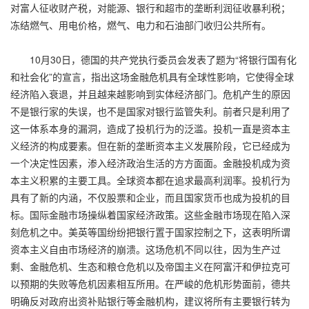
对富人征收财产税，对能源、银行和超市的垄断利润征收暴利税；
冻结燃气、用电价格，燃气、电力和石油部门收归公共所有。
10月30日，德国的共产党执行委员会发表了题为“将银行国有化
和社会化”的宣言，指出这场金融危机具有全球性影响，它使得全球
经济陷入衰退，并且越来越影响到实体经济部门。危机产生的原因
不是银行家的失误，也不是国家对银行监管失利。前者只是利用了
这一体系本身的漏洞，造成了投机行为的泛滥。投机一直是资本主
义经济的构成要素。但在新的垄断资本主义发展阶段，它已经成为
一个决定性因素，渗入经济政治生活的方方面面。金融投机成为资
本主义积累的主要工具。全球资本都在追求最高利润率。投机行为
具有了新的内涵，不仅股票和企业，而且国家货币也成为投机的目
标。国际金融市场操纵着国家经济政策。这些金融市场现在陷入深
刻危机之中。美英等国纷纷把银行置于国家控制之下，这表明所谓
资本主义自由市场经济的崩溃。这场危机不同以往，因为生产过
剩、金融危机、生态和粮仓危机以及帝国主义在阿富汗和伊拉克可
以预期的失败等危机因素相互所用。在严峻的危机形势面前，德共
明确反对政府出资补贴银行等金融机构，建议将所有主要银行转为