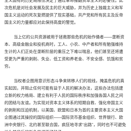
次危机是对社会发展及民主的巨大威胁，并为历史上独裁主义和军
国主义运动的死灰复燃提供了现实基础，共产党和所有民主及反帝
国主义的力量都应对此保持高度的警觉。
当上亿的公共资源被用于拯救那些危机的始作俑者——垄断资
本、高级金融业和投机商时，工人、小农、中产者和所有勉强维持
生计的人们正处在垄断阶层的重压之下难以喘息，他们甚至还将遭
受更为严重的剥削、失业、低工资和养老金、不安全感、饥饿和贫
穷。
当权者企图用意识形态斗争来转移人们的视线，掩盖危机的真
实起因，并阻止任何可能有益于人民的解决办法，这些办法包括建
立新的权力格局、建立有利于人民的国际秩序和加强各国人民之间
的团结与友谊。为实现对资本主义体系的短期自救、强化帝国主义
的剥削和压迫机制，以美国、欧盟和日本为首的主要资本主义大国
企图通过其操控的国际组织——国际货币基金组织、世界银行、欧
洲中央银行、北约甚至联合国，疯狂地寻求“出路”，同时也不可避免