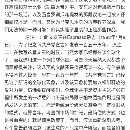
许应该和莎士比亚《凯撒大帝》中、安东尼对着凯撒尸首说
的那一段话，以及西塞罗训斥喀提林的那段议论一起被人仔
细研读才是。而且，又因为马克思本身的古典教养深厚，我
们无法排除一种可能：他其实脑子里装的正是那些作品。
原注一：此文发表在Espresso杂志（1998年1月8
日），为了纪念《共产党宣言》发表一百五十周年。 原注
二：在我写这篇文章的时候，当然大家已经都在谈全球化
了，而我选用这一个词绝非偶然。可是今天虽然大家都这个
问题都很关注，这几页的文献还是值得再读一次。有件事情
不得不教人惊讶：早在一百五十年前，《共产党宣言》已经
见证了所谓的全球化现象，以及该现象将要加以松绑释放的
反对力量，仿佛要提醒我们：全球化并不是资本主义扩张过
程中所发生的一项意外（不是只局限于柏林围墙倒塌或是网
路发达之类的事），而是新统治阶级无法避免而一定得跟从
的模式，就算当年，考量到市场的扩张，最简便的方式（也
是最血腥的）就是殖民政策了。而且，应该重新深刻思考，
有个警告必须注意（该注意的不只是中产阶级，而是各阶层