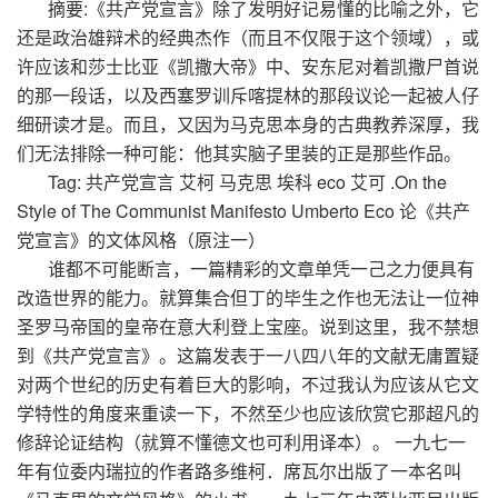
摘要:《共产党宣言》除了发明好记易懂的比喻之外，它
还是政治雄辩术的经典杰作（而且不仅限于这个领域），或
许应该和莎士比亚《凯撒大帝》中、安东尼对着凯撒尸首说
的那一段话，以及西塞罗训斥喀提林的那段议论一起被人仔
细研读才是。而且，又因为马克思本身的古典教养深厚，我
们无法排除一种可能：他其实脑子里装的正是那些作品。
Tag: 共产党宣言 艾柯 马克思 埃科 eco 艾可 .On the
Style of The Communist Manifesto Umberto Eco 论《共产
党宣言》的文体风格（原注一）
谁都不可能断言，一篇精彩的文章单凭一己之力便具有
改造世界的能力。就算集合但丁的毕生之作也无法让一位神
圣罗马帝国的皇帝在意大利登上宝座。说到这里，我不禁想
到《共产党宣言》。这篇发表于一八四八年的文献无庸置疑
对两个世纪的历史有着巨大的影响，不过我认为应该从它文
学特性的角度来重读一下，不然至少也应该欣赏它那超凡的
修辞论证结构（就算不懂德文也可利用译本）。 一九七一
年有位委内瑞拉的作者路多维柯．席瓦尔出版了一本名叫