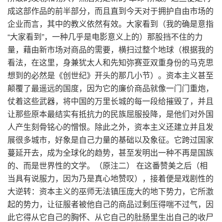
成这部作品的前半部分，而且直到今天对于拥护自由市场的
企业而言，其中的教义依然有效。大家看到（我的确是意指
“大家看到”，一种几乎是电影意义上的）那股挡不住的力
量，藉由新市场对商品的需要，横扫过整个地球（根据我的
看法，在这里，身兼犹太人和先知弥赛亚双重身份的马克思
想到的必然是《创世纪》开头的那几小节）。资本主义甚至
颠覆了最遥远的国度，因为它的廉价商品就像一门门重炮，
仗着这些武器，将中国的万里长城的每一段给摧毁了，并且
让那些原本最结实有抵抗力的民族屈服投降，是他们对外国
人产生刻骨铭心的憎恨。除此之外，资本主义还建立并且发
展很多城市，好象是自己力量的基础以及象征。它跨过国家
蔓延开去，成为全球化的趋势，甚至发明出一种不再是国族
的、而是世界性的文学。（原注二） 在这番赞美之后（相
当具有说服力，因为乃是真心地赞叹），接着便是戏剧性的
大逆转：资本主义的巫师无法镇压庞大的地下势力，它所激
起的势力，让征服者被他自己的商品过剩压得喘不过气，因
此它得从它自己的胸怀、从它自己的肚肠里生出自己的收尸