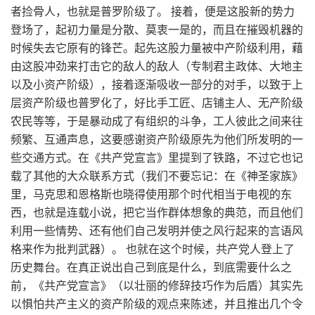
者捡骨人，也就是普罗阶级了。 接着，便是这股新的势力
登场了，起初力量是分散、莫衷一是的，而且在摧毁机器的
时候失去它原有的锋芒。起先这股力量被中产阶级利用，藉
由这股冲劲来打击它的敌人的敌人（专制君主政体、大地主
以及小资产阶级），接着逐渐吸收一部分的对手，以致于上
层资产阶级也普罗化了，好比手工匠、店铺主人、无产阶级
农民等等，于是暴动成了有组织的斗争，工人彼此之间来往
频繁、互通声息，这要感谢资产阶级原先为他们所发明的一
些交通方式。在《共产党宣言》里提到了铁路，不过它也记
载了其他的大众联系方式（我们不要忘记：在《神圣家族》
里，马克思和恩格斯也晓得使用那个时代相当于电视的东
西，也就是连载小说，把它当作群体想象的典范，而且他们
利用一些情势、还有他们自己发明并使之风行起来的言语风
格来作为批判武器）。 也就在这个时候，共产党人登上了
历史舞台。在真正说出自己到底是什么，到底需要什么之
前，《共产党宣言》（以壮丽的修辞技巧作为后盾）其实先
以惧怕共产主义的资产阶级的观点来陈述，并且推出几个令