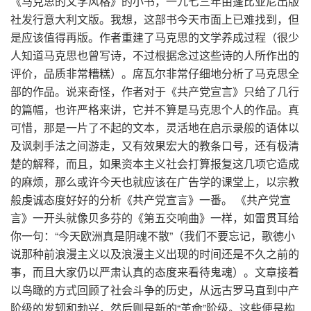
《马克思的文学风格》的小书，一九七三年由蓬比亚尼出版
社发行意大利文版。我想，这部书今天市面上已难找到，但
是应该值得再版。作者重建了马克思的文学养成过程（很少
人知道马克思也曾写诗，不过根据念过这些诗的人所作出的
评价，品质非常糟糕）。席瓦尔非常仔细地分析了马克思全
部的作品。说来奇怪，作者对于《共产党宣言》只给了几行
的篇幅，也许严格来讲，它并不算是马克思个人的作品。真
可惜，那是一片了不起的文本，灵活地在启示录般的语体以
及讽刺手法之间游走，又有效果宏大的教条口号，还有极清
楚的解释，而且，如果资本主义社会打算报复这几项它造成
的麻烦，那么或许今天也就应该在广告学的课堂上，以宗教
般虔诚态度好好的分析《共产党宣言》一番。 《共产党宣
言》一开头就像贝多芬的《第五交响曲》一样，如雷贯耳给
你一句：“今天欧洲真是阴魂不散”（我们不要忘记，歌德小
说那种前浪漫主义以及浪漫主义出现的时间还是不久之前的
事，而且大家仍以严肃认真的态度来看待鬼魂）。文章接着
以鸟瞰的方式回顾了社会斗争的历史，从远古罗马直到中产
阶级的发轫和勃兴，然后则是新的“革命”阶级。这些便是构