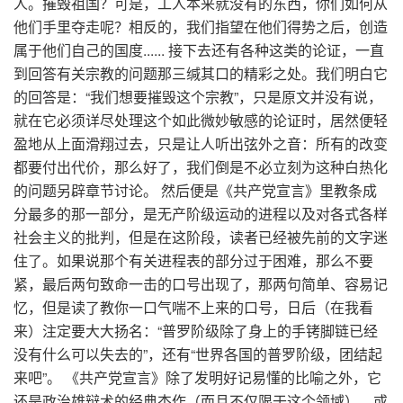
人。摧毁祖国？可是，工人本来就没有的东西，你们如何从
他们手里夺走呢？相反的，我们指望在他们得势之后，创造
属于他们自己的国度...... 接下去还有各种这类的论证，一直
到回答有关宗教的问题那三缄其口的精彩之处。我们明白它
的回答是：“我们想要摧毁这个宗教”，只是原文并没有说，
就在它必须详尽处理这个如此微妙敏感的论证时，居然便轻
盈地从上面滑翔过去，只是让人听出弦外之音：所有的改变
都要付出代价，那么好了，我们倒是不必立刻为这种白热化
的问题另辟章节讨论。 然后便是《共产党宣言》里教条成
分最多的那一部分，是无产阶级运动的进程以及对各式各样
社会主义的批判，但是在这阶段，读者已经被先前的文字迷
住了。如果说那个有关进程表的部分过于困难，那么不要
紧，最后两句致命一击的口号出现了，那两句简单、容易记
忆，但是读了教你一口气喘不上来的口号，日后（在我看
来）注定要大大扬名：“普罗阶级除了身上的手铐脚链已经
没有什么可以失去的”，还有“世界各国的普罗阶级，团结起
来吧”。 《共产党宣言》除了发明好记易懂的比喻之外，它
还是政治雄辩术的经典杰作（而且不仅限于这个领域），或