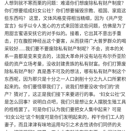
人想到就不寒而栗的问题：难道你们想废除私有财产制度？
你们想要组成妇女公社？你们想要摧毁宗教、祖国、家庭这
些东西吗？ 这里，文体风格变得相当精细，因为《共产党
宣言》似乎以令人宽心的方式来回答这些问题，仿佛是为了
用甜言蜜语安抚它的对手似的。接着，它出其不意出手重
击，打在腹腔神经丛这个要害，从而获得广大普罗群众的喝
采较好......我们要不要废除私有财产制呢？不会，资本的关
系一直都是变来变去的，法国大革命并没有站在布尔乔亚阶
级的资产立场考量，没收封建贵族的私有财富。你们打算废
除私有财产制？真是愚不可及的想法，哪有私有财产制这个
东西呢，因为那只是十分之一人口剥削十分之九人口所累积
起来的。你们要怪罪我们了，说我们想要没收“你们的”资
产？猜对了，这正是我们接下来要进行的事。 “妇女公社”又
是怎么回事？说明白点吧，我们只是想让女人摆脱生殖工具
的桎梏罢了。可是你们认为我们要把女人集中起来？可是
“妇女公社”这个制度可是你们发明起来的，榨干你们工人的
妻子，而且津津有味地运用勾引之术去性诱你们同侪的夫