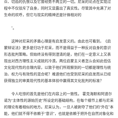
众、切齿的仇恨以及它曾经势不两立的一切。尼采的论点在实现过
程中不仅驳斥了自身，同时又显露出了真实性。尽管其中充满了对
生命的欢呼，但它与现实的精神还是针锋相对的
”。
这种对尼采的矛盾心理是有启发意义的。由此也可看到，《启
蒙辩证法》更多是归功于尼采，而不是得益于一种反对自身的意识
形态批判策略。但始终没有得到澄清的是，他们在一定意义上又表
现出对西方理性主义成就的冷漠。两位启蒙主义者怎么会如此低估
文化现代性的合理内容，以致于他们所观察到的一切都是理性与统
治、权力与有效性的混合呢？难道他们也受到尼采的启发而从已经
获得独立的审美现代性的基本体验中赢得其文化批判的标准？
令人吃惊的首先是他们在内容上的一致性。 霍克海默和阿道尔
诺为“主体性的源始历史”所设定的基础结构，在每个细节上都与尼采
的理论有着相似的地方。尼采认为，一旦人被剥夺了他们的“外在”本
能，他们就不得不依赖于“意识”，也就是依赖于把外在自然对象化和