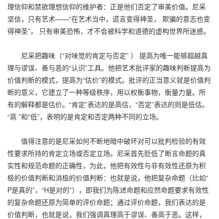
理信仰和禁欲理想信仰的维护者：正是他们否定了审美价值。尼采
坚信，只有艺术——“在艺术当中，谎言变得神圣， 欺骗的意志也变
得神圣”， 只有审美恐怖，才不会被科学和道德的虚构世界所迷惑。
尼采把趣味（“对味觉的肯定与否定” ） 提高为唯一能够超越真
理与谬误、善与恶的“认识”工具。他把艺术批评家的趣味判断提高为
价值判断的模式，提高为“估价”的模式。批评的正当意义就是价值判
断的意义，它建立了一种等级秩序，用以权衡事物，衡量力量。所
有的解释都是估价。“肯定”表达的是高估，“否定”表达的则是低估。
“高 ”和“低”，表明的是肯定和否定两种不同的立场。
值得注意的是尼采如何不断地暗中破坏对可以批判检验的有效
性要求所持的肯定立场或否定立场。尼采首先贬低了断言命题的真
实性和规范命题的正确性，为此，他把有效性与非有效性还原为积
极的价值判断和消极的价值判断：也就是说，他把复杂命题（比如“
P是真的”，“H是对的”），即我们为陈述命题和应然命题要求有效性
的复杂命题还原为简单的评价命题；通过评价命题，我们表达的是
价值判断，也就是说，我们强调真理高于谬误、善高于恶。这样，