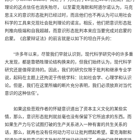
理论的这点信任也消失殆尽， 以至霍克海默和阿道尔诺认为，马克
思主义的意识形态批判已经过时，而且他们也不再认为可以用社会
科学的工具来兑现社会批判理论的诺言。相反，他们把意识形态批
判推向极端和自我超越，而意识形态批判本来应当要完成对启蒙的
启蒙。《启蒙辩证法》的前言就是以如下的坦白开头的：
“许多年以来，尽管我们早就认识到，现代科学研究中的许多重
大发现，都是靠牺牲理论结构换来的，但我们始终认为，现代科学
研究还是值得坚持的。因此，我们的研究仅限于批判和继承专业学
说，起码在主题上还拘泥于传统学科：比如社会学、心理学和认识
论。但是，我们在这里所编的断片充分表明，我们必须放弃对当代
意识的这种信任”。
如果这些悲观作者的怀疑意识道出了资本主义文化的某些实
情，那么，意识形态批判就丝毫也没有保留下它所追求的东西。而
如果生产力与它试图打破的生产关系进入一种有害的共生关系的
话，那么，就再也没有任何动力可以让批判燃起希望。霍克海默和
阿道尔诺发现意识形态批判的基础已经动摇了，但他们依然想坚持