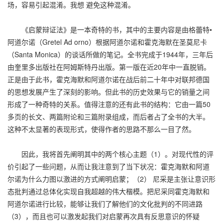
场，容易引起混淆。我想 避免这种混淆。
《启蒙辩证法》是一本奇特的书，其中的主要内容是由格蕾特•
阿道尔诺（Gretel Ad orno）根据阿道尔诺和霍克海默在圣莫尼卡
（Santa Monica）的谈话所做的笔记。全书完成于1944年，三年后
由奎里多出版社在阿姆斯特丹出版。第一版在近20年中一直脱销。
正是由于此书，霍克海默和阿道尔诺在战后前二十年中对联邦德国
的思想发展产生了深刻的影响。但此书的历史效果与它的销量之间
形成了一种奇特的关系。值得注意的还有此书的结构：它由一篇50
多页的长文、两篇附论和三篇附录组成，而后者占了全书的大半。
这种不太显著的表现形式，使得作者的思路不那么一目了然。
因此，我将首先阐明其中的两个核心主题（1）。对现代性的评
价引起了一些问题，从而让我注意到了当下状况：霍克海默和阿道
尔诺为什么力图以激进的方式阐明启蒙；（2） 尼采是主张让意识形
态批判通过总体化实现自我超越的伟大楷模。把尼采同霍克海默和
阿道尔诺进行比较，能够让我们了解他们的文化批判的不同进路
（3），而且也可以激发起我们对启蒙再次具有反思意识的怀疑