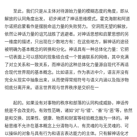
至此，我们只是从主体对待源始力量的模糊态度的角度，即从
解放的认同角度出发， 初步阐述了神话思维模式。霍克海默和阿道
尔诺把启蒙看作是摆脱命运力量的失败努力。 空洞而无望的解放，
依然让神话力量的诅咒战胜了逃避者。对神话思想和启蒙思想的另
一维度的描述，只出现在少数地方有：在这些地方，解神话的途径
被明确为基本概念的转换和分化。神话具有一种总体化力量：它把
一切表面上可以感知的现象结合成一个普遍联系的网络，其中充满
了对立关系和一致关系，而神话的这种总体化力量源自现代不再适
合现代世界观的基本概念。比如语言，作为表达中介，语言并没有
完全从现实中抽象出来，从而使得常规符号与语义内涵以及指涉物
彻底分离开来。语言世界观与世界秩序是交织在一
起的。如果没有对事物的秩序和部落的认同构成威胁，神话传
统是不会改变的。有效性范畴，诸如“对”与“错”、“善”与“恶”等，依然
是和交换、因果性、健康、物质和财富等经验概念融为一体的。神
秘思维不允许在基本概念上分清物与人、有灵魂的与无灵魂的、可
以操纵的对象与具有行为和语言表达能力的主体。只有解神话化才