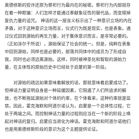
奥德修斯的狡诈还原为祭祀行为最内在的秘密。祭祀行为内部就存
在着一种欺骗：人们怎样才能通过奉献象征性的替代品，而变赎掉
复仇力量的诅咒。 神话的这一层含义标示出了一种意识立场的内在
矛盾，对于这种意识立场而言，仪式行为既是现实，也是表象。通
过仪式回到源始的再生力量，对于集体意识而言，是非常必要的。
（正如涂尔干所说），源始保证了社会的统一。但是，纯粹在表象
中回到源始，同样也是必要的，部落共同体中的成员为了形成自
我，同时也必须远离源始。这样，同时被神圣化和智取的源始力
量，在主体性的原始历史中已经处于启蒙的第一阶段。
对源始的疏远如果意味着解放的话，那就意味着启蒙成功了。
但神话力量证明自身是一种延缓因素，它阻遏了人们所追求的解
放，也不断拖延源始对个体的约束，在个体看来，这种约束就是监
禁。因此，霍克海默和阿道尔诺认为，启蒙是一个总体性过程，它
处于两端之间。而控制神话力量的过程则应当在一个新的阶段上唤
起对神话的复归。启蒙应当退化为神话。霍克海默和阿道尔诺他们
也是用奥德修斯阶段的意识为这个主题提供论证。