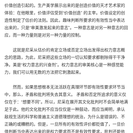
价值创造引起的。生产美学展示出来的是创造价值的天才艺术家的
体验：在他眼里，价值评估受到“价值创造” 的主宰。价值设定的创
造性制定了估价的法则。因此，趣味判断所要求的有效性当中表达
出来的，只是“审美激发起来的意志”。一种意志是对另一种意志的回
应，而一种力量则是对另一种力量的控制。
这就是尼采从估价的肯定立场或否定立场出发得出权力意志概
念的思路，为此，尼采把这些立场的一切认知要求都剔除得干干净
净。美是“权力意志的兴奋剂”。权力意志的审美核心是一种感觉能
力，我们可以用无数的方法把它刺激起来。
然而，如果思想根本无法活跃在真理环节即有效性要求环节当
中，那么，矛盾和批判将失去其意义。 矛盾和否定所追求的意义仅
仅在于：“想要不同”。所以，尼采在展开其文化批判时不会简单地满
足于此。他的文化批判不应当仅仅是一种鼓动，而应当阐明，承认
敌视生活的科学和普遍主义道德理想的统治，为什么是错误的、不
正确的或糟糕的。但是，一旦所有的有效性评价都贬值了，一旦价
值判断当中表达出来的是权力要求而不是有效性要求，批判还能依