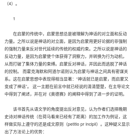
（4）。
1
在启蒙的传统中，启蒙思想总是被理解为神话的对立面和反动
力量。之所以说是神话的对立面，是因为启蒙用更好论据的非强制
的强制力量来反对世代延续的传统的权威约束。之所以说是神话的
反动力量，是因为启蒙使个体获得了洞察力，并转换为行为动机，
从而打破了集体力量的束缚。启蒙反对神话，并因此而逃脱了神话
的控制。 而霍克海默和阿道尔诺则认为启蒙与神话之间具有密谋关
系。这在启蒙思想中表现得相当显著：“神话就已是启蒙，而启蒙又
变成了神话”。 这一主题在前言中就已经说的清清楚楚，在主导论文
中得到了阐述，并在对《奥德赛》的阐释中得到了进一步的证明。
该书首先从语文学的角度提出反对意见，认为作者们选择晚期
史诗对神话传统（在荷马看来已经有了距离）的加工作为例证，这
样做实际上遵守的还是成文原则（petitio pr incipii）。这种疑义显示
出了方法论上的优势：