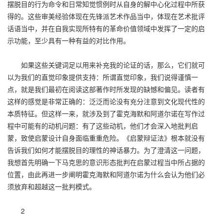
摆脱目的行为命令和日常知觉惯例时从自身的解中心化过程中所获
得的。这些审美经验体现在先锋派艺术作品当中，体现在艺术批评
话语当中，并在自我实现所特有的革命价值领域中发挥了一定的启
示功能，至少具有一种有益的对比作用。
如果这些关键词足以用来补充我的论证的话，那么，它们就可
以为我们的直觉印象提供支持：所谓直觉印象，我们说得谨慎一
点，就是我们最初在阅读这部著作时所发现的缺憾和偏见。读者有
这样的感觉是非常正确的：泛泛而论没有充分注意到文化现代性的
本质特征。但这样一来，就涉及到了霍克海默和阿道尔诺在写作过
程中可能有的动机问题：有了这些动机，他们才会深入地批判启
蒙，致使启蒙设计自身面临重重危险。《启蒙辩证法》根本就没有
告诉我们如何才能摆脱目的理性的神话暴力。为了澄清这一问题，
我想首先明确一下马克思的意识形态批判在启蒙过程当中所占据的
位置，由此再进一步阐明霍克海默和阿道尔诺为什么会认为他们必
须放弃和超越这一批判模式。
2