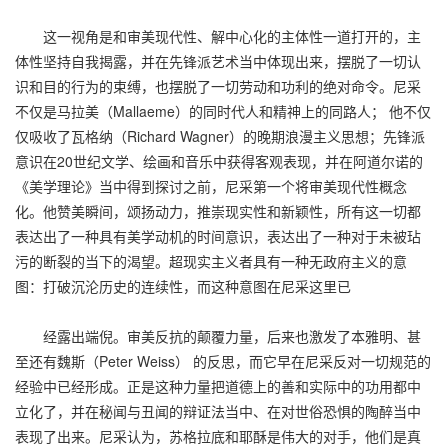
这一视角是和审美现代性、解中心化的主体性一道打开的，主
体性坚持自我揭露，并在先锋派艺术当中体现出来，摆脱了一切认
识和目的行为的束缚，也摆脱了一切劳动和功利的绝对命令。尼采
不仅是马拉美（Mallaeme）的同时代人和精神上的同路人； 他不仅
仅吸收了瓦格纳（Richard Wagner）的晚期浪漫主义思想；先锋派
意识在20世纪文学、绘画和音乐中获得客观表现，并在阿道尔诺的
《美学理论》当中得到探讨之前，尼采第一个将审美现代性概念
化。他赞美瞬间，颂扬动力，推崇现实性和新颖性，所有这一切都
表达出了一种具有美学动机的时间意识，表达出了一种对于未被玷
污的断裂的当下的渴望。超现实主义者具有一种无政府主义的意
图：打破沉沦历史的连续性，而这种意图在尼采这里已
经露出端倪。审美反抗的颠覆力量，后来也激发了本雅明、甚
至还有魏斯（Peter Weiss） 的反思，而它早在尼采反对一切规范的
经验中已经形成。正是这种力量把道德上的善和实际中的功用都中
立化了，并在秘闻与丑闻的辩证法当中、在对世俗恐惧的陶醉当中
表现了出来。尼采认为，苏格拉底和耶酥是伟大的对手，他们是真