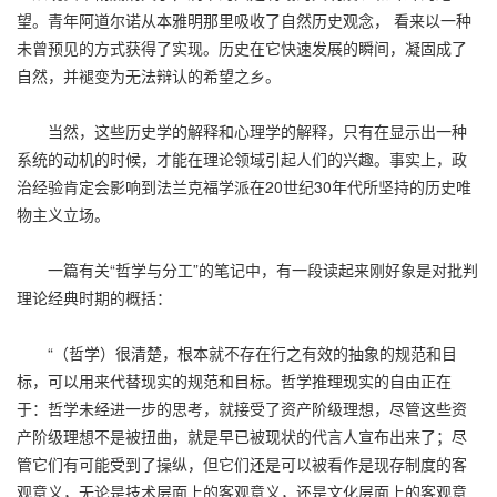
望。青年阿道尔诺从本雅明那里吸收了自然历史观念， 看来以一种
未曾预见的方式获得了实现。历史在它快速发展的瞬间，凝固成了
自然，并褪变为无法辩认的希望之乡。
当然，这些历史学的解释和心理学的解释，只有在显示出一种
系统的动机的时候，才能在理论领域引起人们的兴趣。事实上，政
治经验肯定会影响到法兰克福学派在20世纪30年代所坚持的历史唯
物主义立场。
一篇有关“哲学与分工”的笔记中，有一段读起来刚好象是对批判
理论经典时期的概括：
“（哲学）很清楚，根本就不存在行之有效的抽象的规范和目
标，可以用来代替现实的规范和目标。哲学推理现实的自由正在
于：哲学未经进一步的思考，就接受了资产阶级理想，尽管这些资
产阶级理想不是被扭曲，就是早已被现状的代言人宣布出来了；尽
管它们有可能受到了操纵，但它们还是可以被看作是现存制度的客
观意义，无论是技术层面上的客观意义，还是文化层面上的客观意