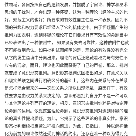
性领域，各自按照自己的逻辑发展，并摆脱了宇宙论、神学和巫术
思想的干扰时，才会出现一种怀疑，认为一种理论（经验主义的也
好，规范主义的也好）所要求的有效性自主性是一种表象，因为不
同的兴趣和权力要求已经潜入了它的机体之中。由于怀疑而产生的
批判力图表明，遭到怀疑的理论在它们要求具有有效性的命题当中
已经表达出了一种依附性， 如果没有失去可靠性，这种依附性也就
不可能得到承认。如果批判试图阐明的是，理论的有效性没有完全
从它的发生语境中分离出来，理论的背后还隐藏着权力与有效性不
应有的混杂，而且，理论也因此而获得了自己的声誉，那么，批判
就变成了意识形态批判。意识形态批判试图指出的是：在意义关联
和现实关联之间进行明确区分的基础上，这些内在关系与外在关系
是怎样混合起来的——这些关系之所以出现混乱，原因在于，有效
性要求是由权力关系来决定的。意识形态批判自身并不是一种可以
与其他理论并列而行的理论，相反，意识形态批判纯粹是对特定理
论命题的运用。依靠这些理论命题，意识形态批判对遭到怀疑的理
论的真实性提出质疑，为此，它揭示了这些理论的非真实性。意识
形态批判继续把启蒙过程推向前进，为此，它指出，一种以解神话
化为前提的理论依然还受到神话的约束，还存在着一种以为得到克