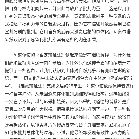
彻底克服神话就可以实现的基本概念的分化。作为工具理性，理性
把自身与权力混同起来，并因此而放弃了批判力量——这是应用于
自身的意识形态批判的最后总暴露。意识形态批判用一种反讽的方
式描述了批判力量的自我毁灭过程，因为它在描述时依然要用已被
宣判死刑的批判。它用自身的武器来谴责启蒙的总体化。阿道尔诺
显然认识到了总体化批判所具有这种的内在矛盾。
阿道尔诺的《否定辩证法》读起来像是在继续解释，为什么我
们必须坚持思考这一内在矛盾，为什么只有这种矛盾的持续展开才
提供了一种视角，让我们认识到主体对自然几乎带有魔幻色彩的铭
记，而“一切文化当中未被认识的真理都包含在主体对自然的铭记当
中”。 《启蒙辩证法》完成之后的25年里，阿道尔诺依然保持着这样
一种哲学冲动，从未回避总体化批判思维的悖论结构。这样始终如
一实在了不起，堪与尼采相媲美，因为尼采的《道德的谱系》是启
蒙第二次反思的伟大楷模。尼采把悖论结构推到了一边，用一种权
力理论解释了现代性当中理性与权力的混同，而这种权力理论将自
身再神话化，以审美断片的修辞要求代替了真理要求。尼采示范了
如何把批判总体化的过程。不过，他最终却发现有效性与权力的结