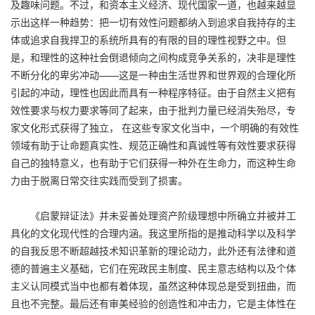
及趣味问题。不过，和资本主义经济、现代国家一道，也越来越显
示出这样一种趋势：把一切有效性问题都纳入到追求自我持存的主
体或追求自我捍卫的系统所具有的有限的目的理性视野之中。但
是，和理性的这种社会倒退倾向之间构成竞争关系的，决非是理性
不断分化的卑劣冲动——这是一种由生活世界和世界观的合理化所
引起的冲动，理性也因此而具有一种程序特征。由于自然主义把有
效性要求与权力要求等同了起来，由于批判力量已经消失殆尽，专
家文化形式获得了独立， 在这些专家文化当中，一个明确的有效性
领域有助于让命题真实性、规范正确性和真诚性等有效性要求获得
自己的独特意义，也有助于它们获得一种外在生命力，而这种生命
力由于脱离日常交往实践而受到了损害。
《启蒙辩证法》并未妥善处理资产阶级理想中所确立并被并工
具化的文化现代性的合理内涵。我这里所指的是推动科学以及科学
的自我反思不断超越技术知识革新的理论动力，此外还有法律和道
德的普遍主义基础，它们在宪政民主制度、民主意志结构以及个体
主义认同模式当中也都有着体现，虽然这种体现总是受到扭曲，而
且也不完整。最后还有审美经验的创造性和冲击力，它是主体性在