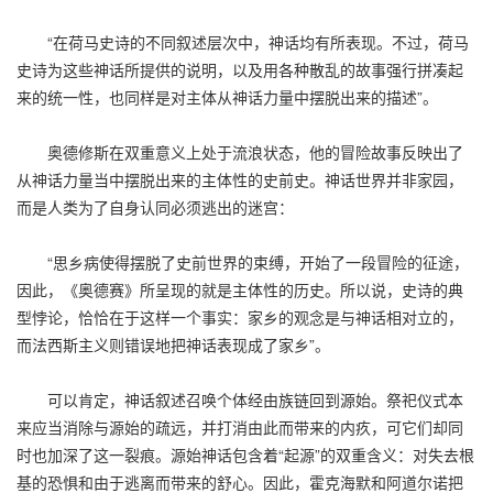
“在荷马史诗的不同叙述层次中，神话均有所表现。不过，荷马
史诗为这些神话所提供的说明，以及用各种散乱的故事强行拼凑起
来的统一性，也同样是对主体从神话力量中摆脱出来的描述”。
奥德修斯在双重意义上处于流浪状态，他的冒险故事反映出了
从神话力量当中摆脱出来的主体性的史前史。神话世界并非家园，
而是人类为了自身认同必须逃出的迷宫：
“思乡病使得摆脱了史前世界的束缚，开始了一段冒险的征途，
因此，《奥德赛》所呈现的就是主体性的历史。所以说，史诗的典
型悖论，恰恰在于这样一个事实：家乡的观念是与神话相对立的，
而法西斯主义则错误地把神话表现成了家乡”。
可以肯定，神话叙述召唤个体经由族链回到源始。祭祀仪式本
来应当消除与源始的疏远，并打消由此而带来的内疚，可它们却同
时也加深了这一裂痕。源始神话包含着“起源”的双重含义：对失去根
基的恐惧和由于逃离而带来的舒心。因此，霍克海默和阿道尔诺把