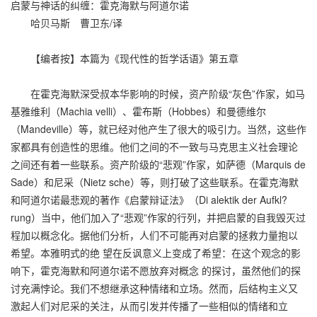
启蒙与神话的纠缠：霍克海默与阿道尔诺
哈贝马斯 曹卫东/译
【编者按】本篇为《现代性的哲学话语》第五章
在霍克海默深受叔本华影响的时候，资产阶级“灰色”作家，如马
基雅维利（Machia velli）、霍布斯（Hobbes）和曼德维尔
（Mandeville）等，就已经对他产生了很大的吸引力。当然，这些作
家都具有创造性的思维。他们之间的不一致与马克思主义社会理论
之间还有着一些联系。资产阶级的“悲观”作家，如萨德（Marquis de
Sade）和尼采（Nietz sche）等，则打破了这些联系。在霍克海默
和阿道尔诺最悲观的著作《启蒙辩证法》（Di alektik der Aufkl?
rung）当中，他们加入了“悲观”作家的行列，并把启蒙的自我毁灭过
程加以概念化。据他们分析，人们不可能再对启蒙的拯救力量抱以
希望。本雅明式的绝 望在反讽意义上变成了希望：在这个观念的影
响下，霍克海默和阿道尔诺不愿放弃对概念 的探讨，虽然他们的探
讨充满悖论。我们不想继承这种情绪和立场。然而，后结构主义又
激起人们对尼采的关注，从而引发并传播了一些相似的情绪和立