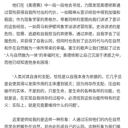
他们在《奥德赛》中一段一段地去寻找，力图发现奥德修斯通
过冒险获得自我所付出的代价，一如精神从意识经验中得到加强和
稳固；作为现象学家的黑格尔，带着同样的意图向我们讲述了意识
的这些经验，一如荷马和伊壁鸠鲁学派讲述冒险家。史诗讲述的是
危险、狡猾、逃避和自我担当的弃绝等。通过弃绝，自我学会了征
服危险，并获得了自我认同，但同时也告别了远古时代与内在自然
和外在自然融为一体所带来的幸福。塞壬的歌声让我们想起了过去
“人与自然融为一体”的幸福时光；奥德修斯让自己沉溺于诱惑之中，
而他已经知道他身处困境：
“人类对其自身的支配，恰恰是以自我本身为依据的，它几乎总
是会使其得以发挥作用的主体遭到毁灭；因为持存所支配、压迫和
破坏的实体，不是别的，只是生命，是生命的各种各样的功能，也
就是说，在实现自我持存的过程中，必须找到这些功能所特有的定
义：实际上，就是究竟要维持什么的问题”。
这里提供给我的是这样一种形象：人通过压抑他们的内在自然
而学会把握外在自然，并由此形成自己的认同。这种形象为我们揭