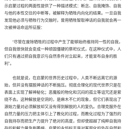
示启蒙过程的两面性提供了一种描述模式：断念、自我掩饰、自我
与他的本性交往的中断等，被解释为牺牲内向化的结果。一旦自我
发现他必须与牺牲行为交融时，曾用牺牲智取神话的自我就会再一
次被神话命运所征服：
“尽管在废除牺牲的过程中产生了能够始终维持同一性的自我，
但自我很快就会变成一种顽固僵硬的祭祀仪式，在这种仪式中，人
们只有通过把自我意识与自然条件对立起来，才能宣布自身的胜
利”。
也就是说，在启蒙的世界历史过程中，人类不断远离它的源
始，但并没有摆脱神话的不断施压。彻底合理化的现代世界只是在
表面上实现了解神秘化；恶魔般的物化和沉闷的孤立等诅咒还是萦
绕不去。这种解放是空洞的，是麻木不仁的现象，但它们表现出了
源始力量对必须解放却又没有得到解脱的人的复仇。合理克服外在
自然力量的压力把主体引上了教化的过程，而教化过程为了强烈的
自我持存而把生产力提升了绝对的高度，但却使超越了纯粹自我持
存的和解力量急剧萎缩。启蒙的永恒标志是对客观化的外在自然和