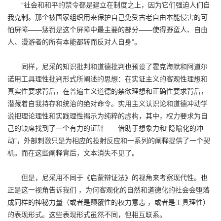
“社会和和平的禁令都是建立在制度之上，因为它们强迫人们自
我克制。那个被国家组织用来保护自己免受古老自由本能侵害的可
怕屏障——惩罚是这个屏障中最主要的部分——使得野蛮人、自由
人、漫游者的所有本能都转而反对人自身”。
同样，尼采的知识批判和道德批判也预设了霍克海默和阿道尔
诺用工具理性批判形式所阐述的思想：在实证主义的客观性理想和
真实性要求背后，在普遍主义道德的禁欲理想和正确性要求背后，
潜藏着自我持存和统治的绝对命令。实用主义认识论和道德冲动学
说把理论理性和实践理性揭示为纯粹的虚构，其中，权力要求为自
己的缺席找到了一个有力的证辞——借助于想象力和“隐喻化的冲
动”，外部刺激只是为相应的投射反应和一系列的阐释提供了一个契
机。而在这些阐释背后，文本消失不见了。
但是，尼采用不同于《启蒙辩证法》的视角来考察现代性。也
正是这一视角告诉我们 ，为何客观化的自然和道德化的社会会堕落
成同样的神秘力量（或者是颠覆性的权力意志 ，或者是工具理性）
的表现形式。这些表现形式虽然不同，但相互联系。