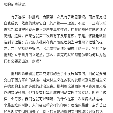
服的范畴错误。
有了这样一种批判，启蒙第一次具有了反思意识。而启蒙完成
自我反思，依靠的就是它自己的产物——理论。不过，一旦意识形
态批判本身被怀疑再也不能产生真实性时，启蒙的戏剧性就达到了
高潮，这样，启蒙也就第二次具有了反思意识。于是，怀疑也就波
及到了理性：意识形态批判在资产阶级理想当中发现了理性的标
准，并且坚持这些标准。《启蒙辩证法》完成了这一步，它甚至使
批判独立于自身的立足点。那么，霍克海默和阿道尔诺为何认为他
们有必要迈出这一步呢？
批判理论最初是在霍克海默的圈子中发展起来的，目的是要研
究由于西方革命的缺席、斯大林主义在苏联的发展以及法西斯主义
在德国的上台而造成的政治沮丧。批判理论试图阐明马克思主义所
作的错误预测，但并没有打算彻底告别马克思主义立场。明确了这
样一个背景，我们也就可以理解，为什么在第二次世界大战这样一
个最困难的时期，人们会获得这样的印象：理性的最后一点光芒已
经从现实中彻底消失了，剩下的只是坍塌的文明废墟和绵绵的绝