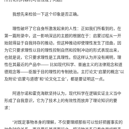
我想先来检验一下这个印象是否正确。
理性破坏了它自身所激发起来的人性：正如我们所看到的，在
第一篇附录中，这一影响深远的主题的根据在于：启蒙过程从一开
始就得益于自我持存的推动，但这种推动却使理性发生了扭曲，因
为它只要求理性以目的理性控制自然和控制冲动的形式表现出来，
也就是说，它只要求理性是工具理性。但这样认为并没有阐明，理
性在其最近的产品中—— 比如现代科学、普遍主义的法律观念和道
德观念等——臣服于目的理性的专制统治。主打论文“启蒙的概念”以
及附论“启蒙与道德”和“论文化工业”，都是要证明这一点。
阿道尔诺和霍克海默坚持认为，现代科学在逻辑实证主义当中
形成了自我意识，它为了技术上的有效性而放弃了理论知识的要
求：
“对既定事物本身的理解，不仅要理顺那些可以恰好把握事实的
抽象时空关系，而且要反其道而行之，把这种关系只看作是纯粹表