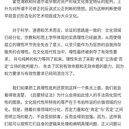
霍克海默和阿道尔诺早期对资产阶级文化肯定特征的批判，上
升为对所谓不可修正的反讽式公正判断的愤怒。因为这种判断使得
早就意识形态化的艺术彻底成为大众文化。
对于科学、道德和艺术而言，论证的思路是一致的：文化领域
已经分化，宗教和形而上学所体现的实质理性已经崩溃，从而使得
孤立的理性环节完全失去了意义，以至只能作为为狂热的自我持存
服务的合理性。在文化现代性当中，理性最终被剥夺了有效性要
求， 并与纯粹的权力等同了起来。理性失去了采取“肯定”立场或“否
定”立场的批判能力， 失去了区别有效命题和无效命题的能力，因为
权力要求与有效性要求已经同流合污了。
我们如果把工具理性批判还原到这样一个焦点上面，我们就会
看得很清楚，《启蒙辩证法》为什么会用如此惊人的手法简化现代
性的图景。文化现代性所特有的尊严在于韦伯所说的价值领域的分
化。但是，随着价值领域的分化，否定力量和在“肯定”与“否定”之间
亮明立场的能力，不会受到损害，反而会得到加强。因为，这样我
们就可以按照它们自身的逻辑来处理和阐明真理问题、正义问题以