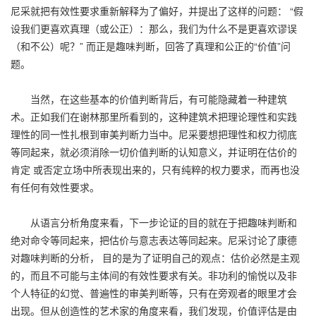
尼采就把有效性要求重新解释为了偏好，并提出了这样的问题： “假
设我们更喜欢真理（或公正）：那么，我们为什么不是更喜欢谬误
（和不公）呢？” 而正是趣味判断，回答了真理和公正的“价值”问
题。
当然，在这些基本的价值判断背后，有可能隐藏着一种建筑
术。正如我们在谢林那里所看到的，这种建筑术把理论理性和实践
理性的同一性扎根到审美判断力当中。尼采要想把理性和权力彻底
等同起来，就必须消除一切价值判断的认知意义，并证明在估价的
肯定 或否定立场中所表现出来的，只有纯粹的权力要求，而再也没
有任何有效性要求。
从语言分析角度来看，下一步论证的目的就在于把趣味判断和
绝对命令等同起来，把估价与意志表达等同起来。尼采讨论了康德
对趣味判断的分析， 目的是为了证明自己的观点：估价必然是主观
的，而且不可能与主体间的有效性要求有关。非功利的愉悦以及非
个人特征的幻觉、普遍性的审美判断等，只有在旁观者的眼里才会
出现。但从创造性的艺术家的角度来看，我们发现，价值评估是由