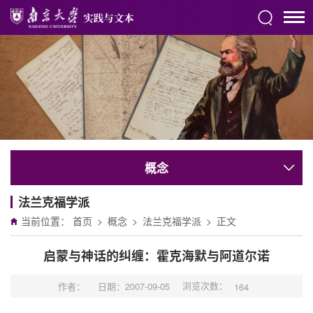
概念
法兰克福学派
当前位置：
首页
>
概念
>
法兰克福学派
>
正文
启蒙与神话的纠缠：霍克海默与阿道尔诺
浏览次数：
作者：
日期：2007-09-05
164