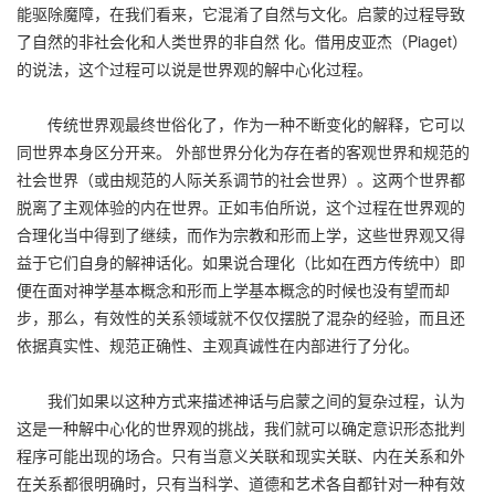
能驱除魔障，在我们看来，它混淆了自然与文化。启蒙的过程导致
了自然的非社会化和人类世界的非自然 化。借用皮亚杰（Piaget）
的说法，这个过程可以说是世界观的解中心化过程。
传统世界观最终世俗化了，作为一种不断变化的解释，它可以
同世界本身区分开来。 外部世界分化为存在者的客观世界和规范的
社会世界（或由规范的人际关系调节的社会世界）。这两个世界都
脱离了主观体验的内在世界。正如韦伯所说，这个过程在世界观的
合理化当中得到了继续，而作为宗教和形而上学，这些世界观又得
益于它们自身的解神话化。如果说合理化（比如在西方传统中）即
便在面对神学基本概念和形而上学基本概念的时候也没有望而却
步，那么，有效性的关系领域就不仅仅摆脱了混杂的经验，而且还
依据真实性、规范正确性、主观真诚性在内部进行了分化。
我们如果以这种方式来描述神话与启蒙之间的复杂过程，认为
这是一种解中心化的世界观的挑战，我们就可以确定意识形态批判
程序可能出现的场合。只有当意义关联和现实关联、内在关系和外
在关系都很明确时，只有当科学、道德和艺术各自都针对一种有效