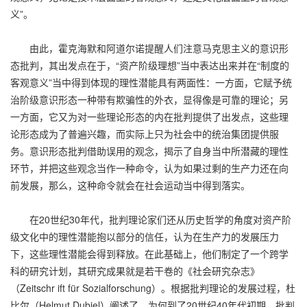
义”。
由此，霍克海默和阿道尔诺提醒人们注意马克思主义的意识形
态批判，其出发点在于，“资产阶级理想”当中表达出来并在“制度的
客观意义”当中得到体现的理性潜能具有两面性：一方面，它赋予统
治阶级意识形态一种带有欺骗性的外衣，显得像是可靠的理论；另
一方面，它又为对一些理论形态的内在批判提供了出发点，这些理
论形态成为了普遍兴趣，而实际上只为社会中的统治集团提供服
务。意识形态批判借助误用的观念，揭示了自身当中所潜藏的理性
环节，并把这些观念当作一种命令，认为如果过剩的生产力还在向
前发展，那么，这种命令就会在社会运动当中得到落实。
在20世纪30年代，批判理论家们还从历史哲学的角度对资产阶
级文化中的理性潜能抱以部分的信任，认为在生产力的发展压力
下，这些理性潜能会得到释放。在此基础上，他们制定了一个跨学
科的研究计划，其研究成果就是若干卷的《社会研究杂志》
（Zeitschr ift für Sozialforschung）。根据批判理论的发展过程，杜
比尔（Helmut Dubiel）阐述了，为何到了20世纪40年代初期，批判