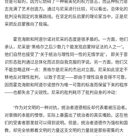
合是可耻的，因为它妨碍了一种被美化的权力意志，而这种权力意
志充满了艺术创造力。通过与尼采进行比较，可以看出，总体化的
批判没有固定的发展路线。在坚定的反启蒙的理论家当中，正是尼
采把反启蒙推向了极端。
霍克海默和阿道尔诺对尼采的态度是很矛盾的。一方面，他们
承认，尼采是“黑格尔之后少数几个能发现启蒙辩证法的人之一”。
他们自然也接受了“关于统治与理性同一性的无情学说”， 即关于意
识形态批判通过总体化而达到自我克服的学说。另一方面，他们又
不能忽略这样一点：黑格尔是尼采的杰出对立面。尼采如此坚定不
移地反对理性批判， 以致于否定——即由于理性自身变得不可靠，
因而霍克海默和阿道尔诺想作为唯一可靠的标准而保留下来的程序
——也都失去了尖锐性。尼采的批判耗尽了批判自身的冲动：
“作为对文明的一种对抗，统治者道德相反却代表着被压迫者。
对衰微的本能的憎恨，实际上暴露出了统治者的真实嘴脸。这在他
们的受害者那里就可以得到说明。但是，统治者道德作为强权和国
教，却完全依赖着文明的力量这支文明的力量就是那些密集的大