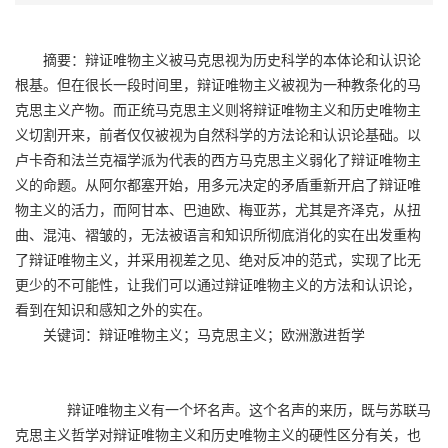
摘要：辩证唯物主义被马克思视为历史科学的本体论和认识论
根基。但在很长一段时间里，辩证唯物主义被视为一种教条化的马
克思主义产物。而正统马克思主义则将辩证唯物主义和历史唯物主
义切割开来，前者仅仅被视为自然科学的方法论和认识论基础。以
卢卡奇和法兰克福学派为代表的西方马克思主义弱化了辩证唯物主
义的命题。从阿尔都塞开始，用多元决定的矛盾重新开启了辩证唯
物主义的活力，而阿甘本、巴迪欧、梅亚苏，尤其是齐泽克，从扭
曲、混沌、褶皱的，无法被语言和知识所彻底消化的实在出发重构
了辩证唯物主义，并采用视差之见、绝对反冲的范式，实现了比无
更少的不可能性，让我们可以通过辩证唯物主义的方法和认识论，
看到在知识和感知之外的实在。
关键词：辩证唯物主义；马克思主义；欧洲激进哲学
辩证唯物主义有一个坏名声。这个名声的来历，既与苏联马
克思主义哲学对辩证唯物主义和历史唯物主义的硬性区分有关，也