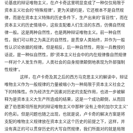
论基底的辩证唯物主义，在卢卡奇这里明显变成了一种仅仅局限于
资本主义社会的“特殊规律”，更为关键的是，它还根本不是自然规
律，而是在资本主义特殊的历史条件下，生产出来的“盲目性”，而在
资本主义的历史情境中，这些支配着人们生活的东西，仿佛自然规
律一般。这是两种自然性，也是两种辩证唯物主义。前一种自然
性，我们可以称之为真正的自然性，是贯穿人类始终，并作为一般
性认识论依据的规律。但是相反，后一种自然性，用张一兵教授的
话说，是一种似自然性，即“资本主义社会中的内在规律像自然规律
一样对个人发生作用，人类社会的自身规律颠倒地表现为外部强制
性规律”。
这样，在卢卡奇及其之后的西方马克思主义的解读中，辩证
唯物主义作为一般规律的力量被缩小为一种局限于资本主义社会之
下的特殊性。作为经济生产因素对历史的支配作用，也进一步被解
释为是资本主义大生产所造成的结果，这是一个成功颠倒，从而回
避了伯恩斯坦所批判的辩证唯物主义中那种“没有上帝的加尔文主义”
的色彩。但是问题也随之出现，也就是说，卢卡奇的解决方案是将
支配的唯物主义规律放在资本主义这个历史的前提之下，这样，并
没有真正的可以贯穿历史的大写自然规律，我们所面对的就是局限