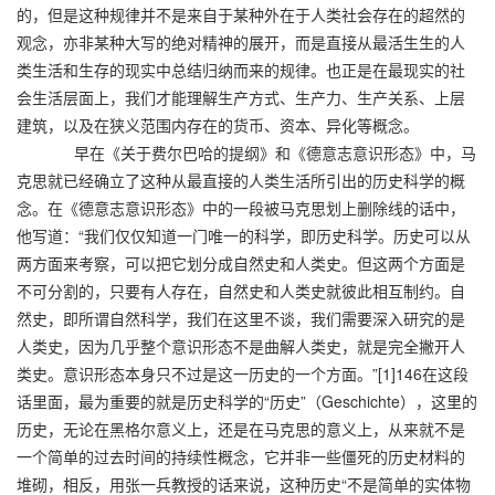
的，但是这种规律并不是来自于某种外在于人类社会存在的超然的
观念，亦非某种大写的绝对精神的展开，而是直接从最活生生的人
类生活和生存的现实中总结归纳而来的规律。也正是在最现实的社
会生活层面上，我们才能理解生产方式、生产力、生产关系、上层
建筑，以及在狭义范围内存在的货币、资本、异化等概念。
早在《关于费尔巴哈的提纲》和《德意志意识形态》中，马
克思就已经确立了这种从最直接的人类生活所引出的历史科学的概
念。在《德意志意识形态》中的一段被马克思划上删除线的话中，
他写道：“我们仅仅知道一门唯一的科学，即历史科学。历史可以从
两方面来考察，可以把它划分成自然史和人类史。但这两个方面是
不可分割的，只要有人存在，自然史和人类史就彼此相互制约。自
然史，即所谓自然科学，我们在这里不谈，我们需要深入研究的是
人类史，因为几乎整个意识形态不是曲解人类史，就是完全撇开人
类史。意识形态本身只不过是这一历史的一个方面。”[1]146在这段
话里面，最为重要的就是历史科学的“历史”（Geschichte），这里的
历史，无论在黑格尔意义上，还是在马克思的意义上，从来就不是
一个简单的过去时间的持续性概念，它并非一些僵死的历史材料的
堆砌，相反，用张一兵教授的话来说，这种历史“不是简单的实体物