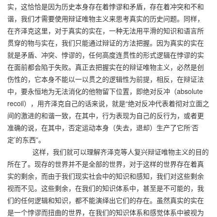
实，这恰恰是因为历史本身存在着悖谬和矛盾，存在着冲突和不和
谐，我们才需要使用辩证唯物主义来思考真实的历史问题。同样，
在齐泽克这里，对于真实的实在，一种无法用平滑的知识和语言所
贯穿的物与实在，我们只能通过辩证的方法把握。因为真实的实在
就是矛盾、冲突、悖谬的，任何高度连贯性的形式逻辑在悖谬的实
在面前都会陷于失败。真正去把握实在的辩证唯物主义，必然是创
伤性的，它本身不能以一以贯之的逻辑性为前提，相反，在辩证法
中，要永恒地为无法消化的他物留下位置，即绝对反冲（absolute
recoil），用齐泽克自己的话来说，就是“绝对反冲代表着彻对立面之
间的激进的和谐一致，在其中，行为表现为自己的反行为，或者更
准确的说，在其中，否定运动本身（失去，退却）生产了它所‘否
定’的东西”。
这样，我们就可以理解齐泽克等人复兴辩证唯物主义的目的
所在了。现存的世界并不是全部的世界，对于这样的世界存在着真
实的剩余，而由于我们现实社会中的知识和感知，我们对这些剩余
视而不见。这些剩余，在我们的知识体系中，甚至是不可能的，我
们的任何逻辑和知识，都不能演绎出它们的存在。虽然真实的实在
是一个悖谬而扭曲的世界，在我们的知识体系和感觉体系中被视为