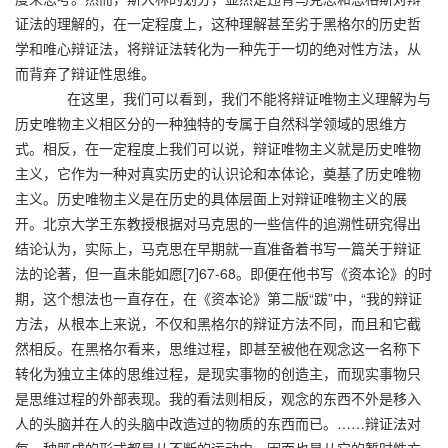
证法的理解的，在一定程度上，这种理解甚至劣于黑格尔的历史哲
学和唯心辩证法，将辩证法转化为一种先于一切的绝对性方法，从
而背弃了辩证性思维。
在这里，我们可以看到，我们不能将辩证唯物主义理解为与
历史唯物主义相区分的一种独特的专属于自然科学领域的思维方
式。相反，在一定程度上我们可以说，辩证唯物主义就是历史唯物
主义，它作为一种对真实历史的认识论和本体论，奠基了历史唯物
主义。历史唯物主义是在历史的具体层面上对辩证唯物主义的展
开。北京大学王东教授根据对马克思的一些信件的追溯性研究得出
结论认为，实际上，马克思在早期就一直准备着书写一篇关于辩证
法的论著，但一直未能如愿[7]67-68。即便在他书写《资本论》的时
期，这个想法也一直存在，在《资本论》第二版“跋”中，“我的辩证
方法，从根本上来说，不仅和黑格尔的辩证方法不同，而且和它截
然相反。在黑格尔看来，思维过程，即甚至被他在观念这一名称下
转化为独立主体的思维过程，是现实事物的创造主，而现实事物只
是思维过程的外部表现。我的看法则相反，观念的东西不外是移入
人的头脑并在人的头脑中改造过的物质的东西而已。……辩证法对
每一种既成的形式都是从不断的运动中，因而也是从它的暂时性方