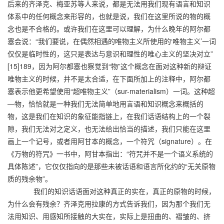
后来的齐泽克、梅亚苏等人来说，都是无法用我们现有语言和知识
体系中的任何概念来形容的，也就是说，我们在这里所说的物的概
念也是不合格的。或许我们在这里可以理解，为什么晚年的阿尔都
塞会说：“我们要说，在偶然相遇的唯物主义所使用的‘唯物主义’一词
仅仅是临时性的，这只是表达与意识和理性的唯心主义的坚决对立”
[15]189，因为阿尔都塞也察觉到“物”这个概念在面对这种新的辩证
唯物主义的时候，并不是太合适，在下面所加上的注释中，阿尔都
塞表示他更希望使用“超唯物主义”（sur-materialism）一词。这种超
—物，恰恰就是一种我们无法简单地用言语和知识概念来概括的
物，这是我们在知识的象征能指链上，在我们话语结构上的一个裂
隙，我们无法对之定义，也无法给出恰当的描述，我们只能在这里
画上一个记号，或者用阿甘本的概念，一个符咒（signature）。在
《万物的符咒》一书中，阿甘本指出：“符咒并不是一个语义系统的
具体陈述”，它仅仅指向的是那些未被话语和语言所化约的“无关原物
质的残余物”。
我们的知识话语面对这种真正的实在，真正的原物的时候，
为什么会有残余？齐泽克用拉康的方式告诉我们，因为那个我们无
法用知识、用感知所接触的大实在，实际上是扭曲的、褶皱的、挤