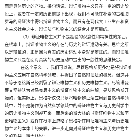
而是具体历史的产物。换句话说，辩证唯物主义只在一定的历史阶
段上，或者在一定的历史前提下出现，我们不可能在朴素的古希腊
罗马的辩证法中得出辩证唯物主义，而只有在现代大工业生产和资
本主义社会之中，辩证法与唯物主义的结合才是可能的。
（3）辩证唯物主义并不是超验的观念性和精神性的东西，
在根本上，辩证唯物主义的存在与历史的辩证运动有关。思维之所
以是辩证的，正是因为真实的历史运动本身就是辩证的。而辩证唯
物主义只是在面对真实的历史运动中提出的一般性的思维概念。
在这个意义上，我们可以说，尽管恩格斯更多地是将辩证唯
物主义应用在自然科学领域，并提出了自然辩证法的概念，但这并
不等于恩格斯已经割裂了辩证唯物主义和历史唯物主义。尽管诺曼·
莱文坚持认为对马克思主义的辩证唯物主义的曲解，是从恩格斯开
始的，但实际上，恩格斯仅仅只是将唯物辩证法应用到自然科学领
域中，并不是将作为自然科学领域中的辩证唯物主义与历史科学中
的历史唯物主义割裂开来。而后来的斯大林的《辩证唯物主义和历
史唯物主义》或许在根本上忽略了恩格斯在辩证唯物主义与历史唯
物主义的本体上的关联，进一步走向对辩证唯物主义和历史唯物主
义的割裂，斯大林说：