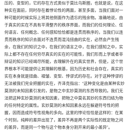
压的、变型的，它的存在方式类似于莫比乌斯圈，也就是说，在这
种实在面前，同时存在着悖论性的两面，甚至多面，当我们面对一
种可能的时候实际上将其他侧面作为遗忘的残余物。准确地说，由
于真实的实在不具有平滑整齐的秩序界面，而我们的任何理论、任
何语言、任何概念、任何感知恰恰都是连贯而秩序的，当我们以连
贯而秩序的知识去面对不连贯而混沌扭曲的实在，必然会产生残
余，在我们的知识之中，在我们的语言之中，在我们感知之中，实
际上都不存在任何穷尽真实的实在的可能性，我们形而上学或者非
辩证的知识已经竭尽所能，去理解外在的真实世界，但是，这个世
界根本不可能提供让其理解的根基，因为历史和社会存在，真实的
实在本身就是扭曲、褶皱、变型、悖谬式的存在。对于这种悖谬的
无法被我们完全把握的实在，齐泽克指出：“这种变化是由某种玄妙
莫测的未知因素引发的，是物之中玄妙莫测的东西导致的。我们无
法把这种玄妙莫测的未知因素，把物之中莫名其妙的东西归结为物
的任何特定的属性。玄妙莫测的未知因素永远在躲避符号性的把
握，因而造成符号性视角的多向。这里的悖论恰恰是这样的：在某
个时刻，纯粹的差异出现了，差异不再是两个实际性的既定物之间
的差异，而是同一个物与这个物本身分割开来的最小差异”。