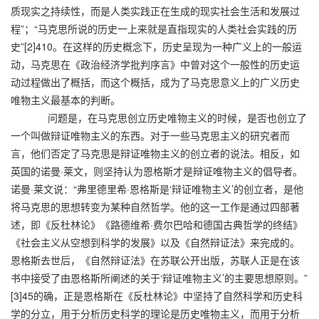
质现实之持续性，而是人类实践正在生成的现实社会生活和发展过
程”；“马克思所说的历史一上来就是直指现实的人类社会实践的历
史”[2]410。在这样的历史概念下，历史呈现为一种广义上的一般运
动，马克思在《政治经济学批判序言》中曾对这个一般性的历史运
动过程做出了概括，而这个概括，成为了马克思意义上的广义历史
唯物主义最基本的判断。
问题是，在马克思创立历史唯物主义的时候，是否也创立了
一个叫做辩证唯物主义的东西。对于一些马克思主义的研究者而
言，他们否定了马克思是辩证唯物主义的创立者的说法。相反，如
英国的诺曼·莱文，则坚持认为恩格斯才是辩证唯物主义的倡导者。
诺曼·莱文说：“弗里德里希·恩格斯是‘辩证唯物主义’的创立者，是他
将马克思的思想转变为某种自然哲学。他的这一工作是通过四部著
述，即《反杜林论》《路德维希·费尔巴哈和德国古典哲学的终结》
《社会主义从空想到科学的发展》以及《自然辩证法》来完成的。
恩格斯去世后，《自然辩证法》在苏联公开出版，苏联人正是在该
书中接受了由恩格斯所阐述的关于‘辩证唯物主义’的主要思想原则。”
[3]45的确，正是恩格斯在《反杜林论》中坚持了自然科学和历史科
学的分立，用于分析历史科学的理论是历史唯物主义，而用于分析