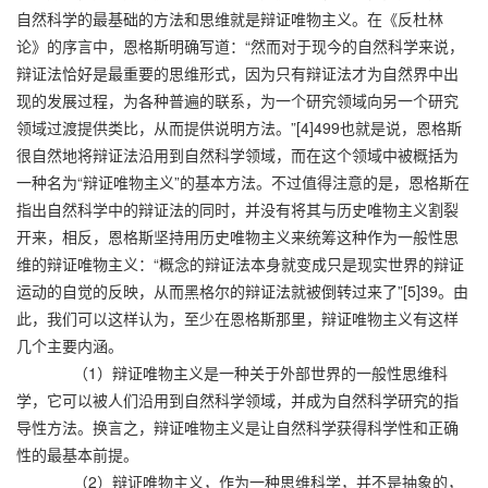
自然科学的最基础的方法和思维就是辩证唯物主义。在《反杜林
论》的序言中，恩格斯明确写道：“然而对于现今的自然科学来说，
辩证法恰好是最重要的思维形式，因为只有辩证法才为自然界中出
现的发展过程，为各种普遍的联系，为一个研究领域向另一个研究
领域过渡提供类比，从而提供说明方法。”[4]499也就是说，恩格斯
很自然地将辩证法沿用到自然科学领域，而在这个领域中被概括为
一种名为“辩证唯物主义”的基本方法。不过值得注意的是，恩格斯在
指出自然科学中的辩证法的同时，并没有将其与历史唯物主义割裂
开来，相反，恩格斯坚持用历史唯物主义来统筹这种作为一般性思
维的辩证唯物主义：“概念的辩证法本身就变成只是现实世界的辩证
运动的自觉的反映，从而黑格尔的辩证法就被倒转过来了”[5]39。由
此，我们可以这样认为，至少在恩格斯那里，辩证唯物主义有这样
几个主要内涵。
（1）辩证唯物主义是一种关于外部世界的一般性思维科
学，它可以被人们沿用到自然科学领域，并成为自然科学研究的指
导性方法。换言之，辩证唯物主义是让自然科学获得科学性和正确
性的最基本前提。
（2）辩证唯物主义，作为一种思维科学，并不是抽象的，