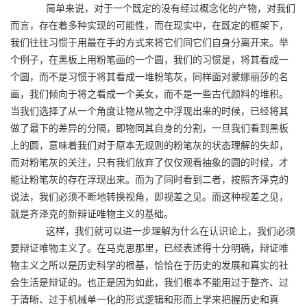
简单来说，对于一个既定的没有经过概念化的产物，对我们
而言，存在着多种实现的可能性，而在现实中，在既定的框架下，
我们往往习惯于用最在手的方式来将它们同它们自身分离开来。举
个例子，在黑板上用粉笔画的一个圆，我们的习惯是，将其看成一
个圆，而不是习惯于将其看成一堆粉笔灰，同样面对蒙娜丽莎的名
画，我们倾向于将之看成一个美女，而不是一些古代颜料的堆积。
当我们选择了从一个角度让物从物之中浮现出来的时候，已经将其
做了最下的差异的分隔，即物同其自身的分割，一旦我们看到黑板
上的圆，意味着我们对于原本无规则的粉笔灰的状态理解的失却，
而对粉笔灰的关注，只有我们放弃了仅仅观看抽象的圆的时候，才
能让粉笔灰的存在浮现出来。而为了同时看到二者，按照齐泽克的
说法，我们必须不断地转换视角，即视差之见。而这种视差之见，
就是齐泽克的新辩证唯物主义的基础。
这样，我们就可以进一步理解为什么在认识论上，我们必须
要辩证唯物主义了。在马克思那里，已经表述得十分明确，辩证唯
物主义之所以是历史科学的根基，恰恰在于历史的发展和真实的社
会生活是辩证的。也正是因为如此，我们根本不能用过于整齐、过
于清晰、过于机械单一化的形式逻辑和形而上学来把握历史和真