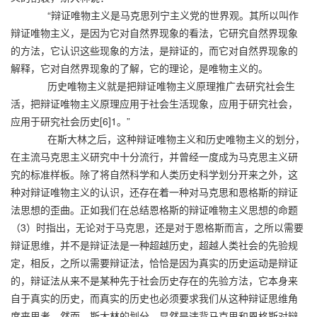
“辩证唯物主义是马克思列宁主义党的世界观。其所以叫作
辩证唯物主义，是因为它对自然界现象的看法，它研究自然界现象
的方法，它认识这些现象的方法，是辩证的，而它对自然界现象的
解释，它对自然界现象的了解，它的理论，是唯物主义的。
历史唯物主义就是把辩证唯物主义原理推广去研究社会生
活，把辩证唯物主义原理应用于社会生活现象，应用于研究社会，
应用于研究社会历史[6]1。”
在斯大林之后，这种辩证唯物主义和历史唯物主义的划分，
在主流马克思主义研究中十分流行，并曾经一度成为马克思主义研
究的标准样板。除了将自然科学和人类历史科学划分开来之外，这
种对辩证唯物主义的认识，还存在着一种对马克思和恩格斯的辩证
法思想的歪曲。正如我们在总结恩格斯的辩证唯物主义思想的命题
（3）时指出，无论对于马克思，还是对于恩格斯而言，之所以需要
辩证思维，并不是辩证法是一种超越历史，超越人类社会的先验规
定，相反，之所以需要辩证法，恰恰是因为真实的历史运动是辩证
的，辩证法从来不是某种先于社会历史存在的先验方法，它本身来
自于真实的历史，而真实的历史也必须要求我们从这种辩证思维角
度来思考。然而，斯大林的划分，显然是违背马克思和恩格斯对辩