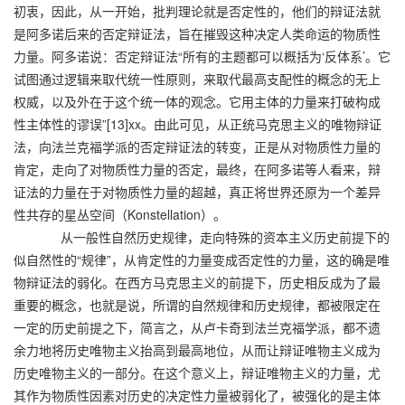
初衷，因此，从一开始，批判理论就是否定性的，他们的辩证法就
是阿多诺后来的否定辩证法，旨在摧毁这种决定人类命运的物质性
力量。阿多诺说：否定辩证法“所有的主题都可以概括为‘反体系’。它
试图通过逻辑来取代统一性原则，来取代最高支配性的概念的无上
权威，以及外在于这个统一体的观念。它用主体的力量来打破构成
性主体性的谬误”[13]xx。由此可见，从正统马克思主义的唯物辩证
法，向法兰克福学派的否定辩证法的转变，正是从对物质性力量的
肯定，走向了对物质性力量的否定，最终，在阿多诺等人看来，辩
证法的力量在于对物质性力量的超越，真正将世界还原为一个差异
性共存的星丛空间（Konstellation）。
从一般性自然历史规律，走向特殊的资本主义历史前提下的
似自然性的“规律”，从肯定性的力量变成否定性的力量，这的确是唯
物辩证法的弱化。在西方马克思主义的前提下，历史相反成为了最
重要的概念，也就是说，所谓的自然规律和历史规律，都被限定在
一定的历史前提之下，简言之，从卢卡奇到法兰克福学派，都不遗
余力地将历史唯物主义抬高到最高地位，从而让辩证唯物主义成为
历史唯物主义的一部分。在这个意义上，辩证唯物主义的力量，尤
其作为物质性因素对历史的决定性力量被弱化了，被强化的是主体