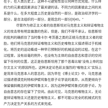
在于，在人类历史上，这种不可避免性会以何种方式完成，什么样
的力的元素或因素讲出了最关键的话，不同力的因素彼此之间的关
系是什么，在多大程度上历史是自然的一部分，是政治经济学的一
部分，是合法组织的一部分，是观念的一部分[9]40。"
尽管作为修正主义者的伯恩斯坦对马克思主义和辩证唯物主
义的攻击带有明显偏激的色彩，但是，我们不得不承认，伯恩斯坦
的批判的确抓住了当时像卡尔·考茨基之类的正统马克思主义者的软
肋，他们将马克思的辩证唯物主义和历史唯物主义描述得过于机械
化，将历史的运动看成一种早已预制好的机械运动的过程，在这个
过程里，没有丝毫的例外，也没有为主体的自由意志和意识的空间
留下任何的位置，这正是伯恩斯坦用了那个恶毒比喻“没有上帝的加
尔文主义”的原因所在。这种决定论色彩太强烈的“唯物主义”实际上
是背弃马克思本人的意志的，因为早在《博士论文》中，马克思通
过描述德谟克利特和伊壁鸠鲁在原子论学说的差异，从而更倾向于
保留偏斜概念的伊壁鸠鲁主义，因为这种伊壁鸠鲁式的原子论，为
自由意志的存在留下了空间。由此可见，马克思的唯物主义，无论
是辩证唯物主义还是历史唯物主义，都不可能以完全的机械式的生
产力决定生产关系的方式来完成。