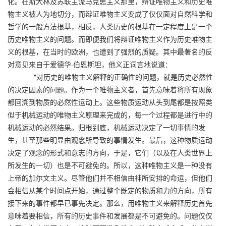
化。在斯大林及苏联主流马克思主义那里，辩证唯物主义和历史唯
物主义被人为地切分，而辩证唯物主义变成了仅仅面对自然科学和
哲学的一般方法根基，相反，人类历史的根基在一定程度上是一个
历史唯物主义的问题。而即便我们将辩证唯物主义作为历史唯物主
义的根基，在当时的欧洲，也遭到了强烈的质疑。其中最著名的反
对意见来自于爱德华·伯恩斯坦，他义正词言地说道：
"对历史的唯物主义解释的正确性的问题，就是历史必然性
的决定因素的问题。作为一个唯物主义者，首先意味着将所有现象
都回溯到物质的必然性运动上。这些物质运动从头到尾都是按照类
似于机械运动的唯物主义原理来完成的，每一个过程都是进行中的
机械运动的必然结果。归根到底，机械运动决定了一切事情的发
生，甚至那些明显由观念所导致的事情发生。最后，这种物质运动
决定了观念的形式和意志的方向，于是，它们（以及在人类世界上
所发生的一切）也是不可避免的。所以，这种唯物主义是一种没有
上帝的加尔文主义。尽管他们并不相信由神所安排的命运，但他们
会相信从某个时间点开始，通过整个既定的物质和力的方向，所有
接下来的事件都早已事先决定。那么，用唯物主义来解释历史首先
意味着要相信，所有的历史事件和发展都是不可避免的。问题仅仅