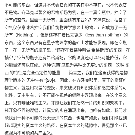
不可能的东西，但这并不代表它真的在实在中不存在，也不代表它
不是物。齐泽克以著名的希格斯场为例，在一个真空瓶中，抽空了
所有的空气，里面一无所有，里面还有东西吗？齐泽克说，抽空了
空气仅仅意味着抽空我们传统物理学意义上的物，让它成为了一无
所有（Nothing），但是还存在着比无更少（less than nothing）的
东西，这个东西只有在量子物理学的基础上才能被发现，即在空瓶
子，在一无所有的瓶子里，“还存在着某种叫做‘希格斯场’的东西，在
抽空了空气的瓶子还有希格斯场，它的温度还可以尽可能降低，它
的能量还可以压缩。这种‘东西’显现为某种比无更少的东西，这种‘东
西’的特征是完全否定性的能量——简言之，我们在这里获得的是物
理学版本的‘无中生有’”[20]4。因此，在齐泽克那里，真正的辩证唯
物主义，就是用视差的变换，来突破现有知识体系和感觉体系的可
能性，无中生有，让不可能在视差的缝隙中浮现出来。在这个意义
上，只有辩证唯物主义，才能让我们在茫然一片的知识的架构中，
撕开象征界的裂缝，让真实的实在涌现出来，也唯有如此，我们才
能找到一种不可能的比无更少的东西，也唯有如此，我们才能找到
超越现实的资本主义的路径，在资本主义的缝隙中，瞥见那个业已
被视为不可能的共产主义。