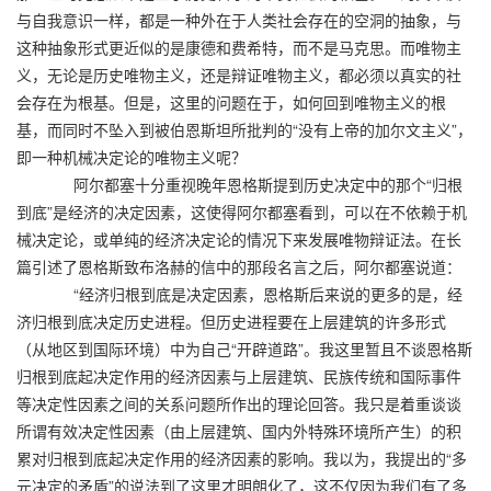
与自我意识一样，都是一种外在于人类社会存在的空洞的抽象，与
这种抽象形式更近似的是康德和费希特，而不是马克思。而唯物主
义，无论是历史唯物主义，还是辩证唯物主义，都必须以真实的社
会存在为根基。但是，这里的问题在于，如何回到唯物主义的根
基，而同时不坠入到被伯恩斯坦所批判的“没有上帝的加尔文主义”，
即一种机械决定论的唯物主义呢？
阿尔都塞十分重视晚年恩格斯提到历史决定中的那个“归根
到底”是经济的决定因素，这使得阿尔都塞看到，可以在不依赖于机
械决定论，或单纯的经济决定论的情况下来发展唯物辩证法。在长
篇引述了恩格斯致布洛赫的信中的那段名言之后，阿尔都塞说道：
“经济归根到底是决定因素，恩格斯后来说的更多的是，经
济归根到底决定历史进程。但历史进程要在上层建筑的许多形式
（从地区到国际环境）中为自己“开辟道路”。我这里暂且不谈恩格斯
归根到底起决定作用的经济因素与上层建筑、民族传统和国际事件
等决定性因素之间的关系问题所作出的理论回答。我只是着重谈谈
所谓有效决定性因素（由上层建筑、国内外特殊环境所产生）的积
累对归根到底起决定作用的经济因素的影响。我以为，我提出的“多
元决定的矛盾”的说法到了这里才明朗化了，这不仅因为我们有了多