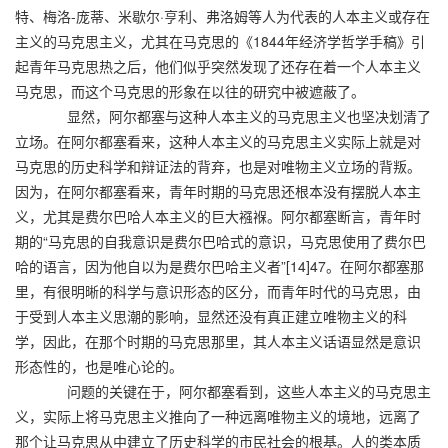
特、梅洛-庞蒂、米歇尔·亨利、弗洛姆等人为代表的人本主义或存在
主义的马克思主义，尤其在马克思的《1844年经济学哲学手稿》引
起青年马克思热之后，他们似乎突然发现了还存在着一个人本主义
马克思，而这个马克思的形象在以往的研究中被遮蔽了。
显然，阿尔都塞与这种人本主义的马克思主义也坚决划清了
立场。在阿尔都塞看来，这种人本主义的马克思主义实际上就是对
马克思的历史科学和辩证法的背弃，也是对唯物主义立场的背叛。
因为，在阿尔都塞看来，青年时期的马克思还根本没有摆脱人本主
义，尤其是费尔巴哈人本主义的巨大襁褓。阿尔都塞断言，青年时
期的“马克思的自我意识是费尔巴哈式的意识，马克思使用了费尔巴
哈的语言，因为他自以为是费尔巴哈主义者”[14]47。在阿尔都塞那
里，有很明晰的科学与意识形态的区分，而青年时代的马克思，由
于受到人本主义思潮的影响，显然还没有真正建立唯物主义的科
学，因此，在那个时期的马克思那里，其人本主义话语显然是意识
形态性的，也是唯心论的。
问题的关键在于，阿尔都塞看到，这些人本主义的马克思主
义，实际上将马克思主义推向了一种远离唯物主义的境地，远离了
那个让马克思从中建立了历史科学的市民社会的根基。人的类本质