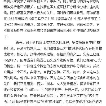
经由拉康复活了辩证唯物主义。事实上，阿尔都塞的转变与拉康的
精神分析也密切相关，在拉康在圣安妮医院开办精神分析讲座的时
候，阿尔都塞就表示出极大的关注，同时我们可以看到，阿尔都塞
在1965年出版的《保卫马克思》和《读资本论》中都大量使用了拉
康式精神分析的概念，如多元决定、症候式阅读、问题式等等，更
不用说晚期在《意识形态和意识形态国家机器》中使用的询唤概念
了。
首先，对于新的辩证唯物主义的理解，需要理解其中的“物”
是什么。在通常的意义上，我们往往会认为“物”就是实际存在的事物
或物体，如石头，这种对物的理解，在拉康的意义上，实际上已经
不是物了。因为当我们能说出石头这个物的时候，我们已经用“石头”
的概念，将一个符合这个概念的东西从周遭世界中分离出来，并把
它当成一个石头。实际上，当我们说狗、石头、树木、女人这些东
西的时候，他们从来就不是物，因为这些东西存在语言和概念的在
先性，我们正是用狗、石头、树木、女人这些概念，将某些东西从
彼此没有区分（indifferent）的周遭世界中分离出来，让它们成为了
我们头脑中的物。在最根本的意义上，甚至根本不存在“物”这个东
西，我们赋予某种东西以“物质”这种属性，恰恰是在观念化运作的方