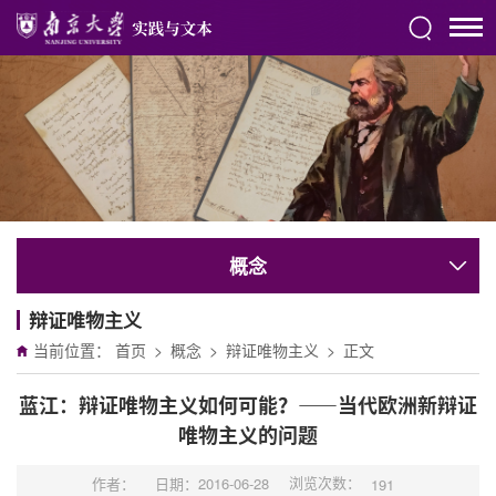
概念
辩证唯物主义
当前位置：
首页
>
概念
>
辩证唯物主义
>
正文
蓝江：辩证唯物主义如何可能？——当代欧洲新辩证
唯物主义的问题
浏览次数：
作者：
日期：2016-06-28
191