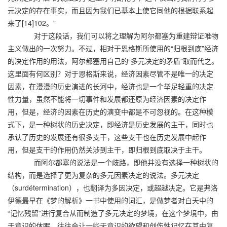
元决定的存在事实，而且因为我们已基本上使它同他的根据联系起
来了[14]102。”
对于这段话，我们可以将之理解为阿尔都塞为重建辩证唯物
主义做出的一次努力。不过，相对于恩格斯所使用的“归根到底”经济
的决定作用的用法，阿尔都塞用自己的“多元决定的矛盾”取而代之。
这里面有何区别？对于恩格斯来说，经济因素尽管不是唯一的决定
因素，在漫漫的历史演进的长河中，经济也是一个举足轻重的决定
性力量，虽然不能将一切事件和发展都还原为经济因素的决定作
用，但是，经济的因素在历史的演变中都是不可忽视的。在这种模
式下，是一种树状的历史决定，即经济是历史发展的主干，同时也
承认了历史的发展还有很多支干，这些支干也在历史发展中起作
用，但是支干的作用仍然关涉到主干，即归根到底取决于主干。
而阿尔都塞的说法是一个歧路，即他并没有选择一种树状的
结构，而是选择了更为复杂的多元因素决定的说法。多元决定
（surdétermination），也翻译为多因决定，或超越决定。它是弗洛
伊德最早在《梦的解析》一书中使用的词汇，是做梦者对白天中的
“记忆残留”进行复合从而制造了多元决定的梦境，在这个梦境中，由
于意识的休眠，往往会让一些无意识的欲望和创伤性记忆在其中复