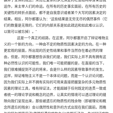
运作，来主宰人们的命运。在所有的历史事实面前，在所有历史的
关键性的转折点面前，都不是自我意识或者某个大写的因素决定的
结果。相反，阿尔都塞认为：“这些结果是无穷无尽的偶然事件（它
们的数量是无限的，它们的内部关系是如此疏远和如此难以认识，
以致可以被忘掉）。”
这是一个真正的歧路，在这里，阿尔都塞开启了辩证唯物主
义的一个新的方向，一种由不定的物质性因素决定的方向。在一种
更宏观的层面，所出现的历史性结果和事件当然存在着必然的理
由，但是，阿尔都塞想告诉我们的是，我们实际上并不具有拥有这
种必然性认识的可能性，我们唯一可能把握的是，在直接的当下，
我们很难捕捉到不远的将来，会是什么样的因素导致事件的发生。
这样，辩证唯物主义不是一个本体论问题，而是一个认识论问题，
因为我们实际上并不拥有实际的可用来直接把握复杂的多元物质性
因素的理论工具，唯有辩证法，才能超越于任何既定的连贯一致或
者统一的理论学说和概念的边界，让真实的情境可以透过理论的缝
隙向我们呈现出来，那些被遗忘的物质性的残余物（即被理论和概
念所遗忘的残余）会以偶然性和意外的方式出现在我们面前。而晚