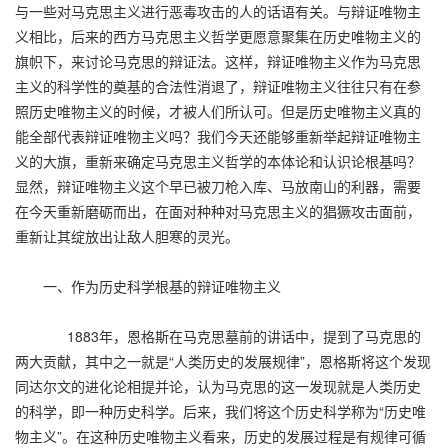
与一些对马克思主义进行恶毒攻击的人的话语有关。与辩证唯物主
义相比，后来的西方马克思主义哲学更愿意聚集在历史唯物主义的
旗帜下，来讨论马克思的辩证法。这样，辩证唯物主义作为马克思
主义的科学性的奠基的合法性消退了，辩证唯物主义往往只有在参
照历史唯物主义的时候，才被人们所认可。但是历史唯物主义真的
能全部代表辩证唯物主义吗？我们今天还能够重新举起辩证唯物主
义的大旗，重新来确定马克思主义哲学的本体论和认识论根基吗？
显然，辩证唯物主义这个早已被刀枪入库、马放南山的利器，需要
在今天重新磨砺而出，在面对种种对马克思主义的猖獗攻击面前，
重新让其绽放出让敌人胆寒的灵光。
一、作为历史科学根基的辩证唯物主义
1883年，恩格斯在马克思墓前的讲话中，提到了马克思的
两大贡献，其中之一就是“人类历史的发展规律”，恩格斯将这个发现
同达尔文的进化论相提并论，认为马克思的这一发现就是人类历史
的科学，即一种历史科学。后来，我们将这个历史科学称为“历史唯
物主义”。在这种历史唯物主义看来，历史的发展过程是有规律可循