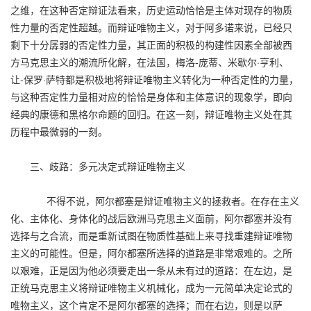
之维，在这种否定辩证法看来，历史运动恰恰是主体对现存的物质
性力量的否定性超越。而辩证唯物主义，对于阿多诺来说，已经只
剩下十分孱弱的否定性力量，其正面的积极的构建性因素全部被西
方马克思主义的潮流所化解，在法国，梅洛-庞蒂、米歇尔·亨利、
让-保罗·萨特都是积极地将辩证唯物主义转化为一种否定性的力量，
与这种否定性力量相对应的恰恰是身体和主体意识的现象学，即向
经典的康德和黑格尔命题的回归。在这一刻，辩证唯物主义处在其
历程中最微弱的一刻。
三、歧路：多元决定式辩证唯物主义
不得不说，阿尔都塞是辩证唯物主义的拯救者。在存在主义
化、主体化、身体化的战后欧洲马克思主义面前，阿尔都塞并没有
选择与之合流，而是重新试图在物质性基础上来寻找重建辩证唯物
主义的可能性。但是，阿尔都塞所选择的道路是非常艰难的。之所
以艰难，正是因为他必须要走出一条从未有过的道路：在左边，是
正统马克思主义将辩证唯物主义机械化，成为一元简单决定论式的
唯物主义，这个肯定不是阿尔都塞的选择；而在右边，则是以萨