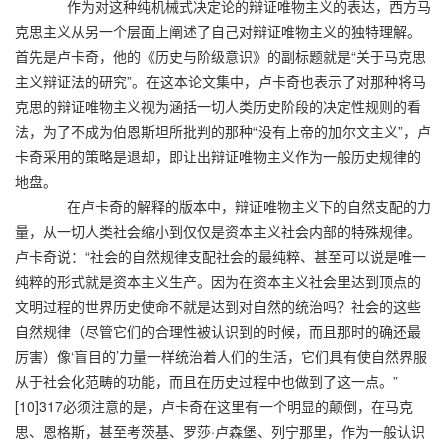
作为对这种纯机械式决定论的辩证唯物主义的表达，西方马
克思主义从另一个层面上阐述了自己对辩证唯物主义的独特理解。
首先是卢卡奇，他的《历史与阶级意识》的副标题就是“关于马克思
主义辩证法的研究”。在这本论文集中，卢卡奇也表示了对那种将马
克思的辩证唯物主义视为涵括一切人类历史阶段的决定性规则的看
法，为了不成为伯恩斯坦所批判的那种“没有上帝的加尔文主义”，卢
卡奇采用的策略是退却，即让出辩证唯物主义作为一般历史规律的
地盘。
在卢卡奇的解释的版本中，辩证唯物主义下的自然支配的力
量，从一切人类社会缩小到仅仅是资本主义社会内部的特殊规律。
卢卡奇说：“社会的自然规律支配社会的最纯粹、甚至可以说是唯一
纯粹的形式就是资本主义生产。因为在资本主义社会里达到顶点的
文明过程的世界历史使命不就是达到对自然的统治吗？社会的这些
自然规律（尽管它们的合理性被认识到的时候，而且那时的确还最
厉害）像‘盲目的’力量一样统治着人们的生活，它们具有使自然界服
从于社会化范畴的功能，而且在历史过程中也做到了这一点。”
[10]317必须注意的是，卢卡奇在这里有一个明显的颠倒，在马克
思、恩格斯，甚至考茨基、罗莎·卢森堡、列宁那里，作为一般认识