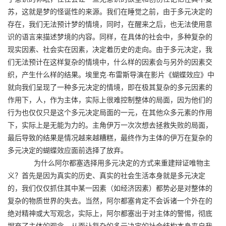
苏，这就是梦的怪诞性的来源。我们在睡觉之前，由于多元决定的
存在，我们无法预计梦的情境，同时，在醒来之后，也无法使用意
识的语言来描述梦境的内容。同样，在具体的社会中，多种复杂的
现实因素、社会实在因素，决定着历史的走向。由于多元决定，我
们无法预计在这样复杂的情境中，什么样的因素会与另外的因素交
织，产生什么样的结果。埃里克·布雷斯导演在影片《蝴蝶效应》中
就向我们呈现了一种多元决定的情境，即在极其复杂的多元因素的
作用下，人，作为主体，实际上很难控制整体的局面，因为他们的
行为也仅仅只是这个多元决定局面的一元，在其他众多元素的作用
下，实际上是无能为力的。主角伊万一次次想去拯救失败的局面，
最后导致的结果是情况越来越糟糕，最终作为主体的伊万在复杂的
多元决定的蝴蝶效应面前选择了放弃。
为什么阿尔都塞选择用多元决定的方式来重建辩证唯物主
义？首先是因为真实的历史、真实的社会生活本身就是多元决定
的，我们仅仅抓住其中某一因素（如经济因素）都势必是对整体的
复杂的物质世界的失去。当然，阿尔都塞肯定不会诉诸一个外在的
绝对精神或大写观念，实际上，阿尔都塞出于对主体的警惕，彻底
摒弃了主体的观念，从而让复杂的多元决定的社会结构本身来自我