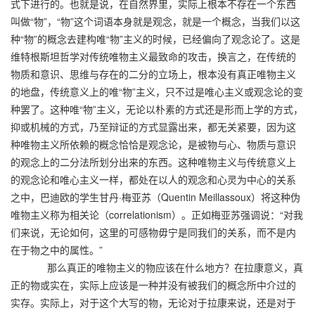
式下进行的。也就是说，在自然界里，实际上根本不存在一个东西
叫做“物”，“物”这个词语本身就是观念，就是一个概念，当我们以这
种“物”的概念去建构唯“物”主义的时候，已经偏向了观念论了。这是
维特根斯坦哲学对传统唯物主义最致命的攻击，换言之，在传统的
物质和意识、思维与存在的二分的立场上，根本没有真正唯物主义
的地盘，传统意义上的唯“物”主义，只不过是唯心主义或观念论的变
种罢了。这种唯“物”主义，无论以朴素的方式还是形而上学的方式，
抑或机械的方式，乃至辩证的方式显露出来，都无关紧要，因为这
种唯物主义所依赖的概念恰恰是观念论，是被物与心、物质与意识
的观念上的二分法所划分出来的东西。这种唯物主义与传统意义上
的观念论和唯心主义一样，都处在以人的观念和心灵为中心的关系
之中，巴迪欧的学生甘丹·梅亚苏（Quentin Meillassoux）将这种伪
唯物主义称为相关论（correlationism）。正如梅亚苏强调说：“对我
们来说，无论如何，这里的可感物毋宁是同我们的关系，而不是内
在于物之中的属性。”
那么真正的唯物主义的物应该在什么地方？在拉康意义，真
正的物或实在，实际上应该是一种并没有被我们的概念所中介过的
实存。实际上，对于这个大写的物，无论对于拉康来说，还是对于