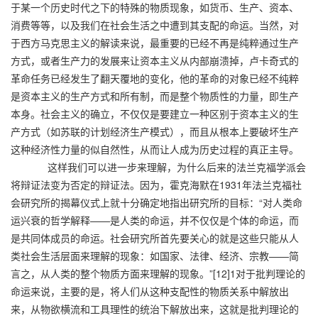
于某一个历史时代之下的特殊的物质现象，如货币、生产、资本、
消费等等，以及我们在社会生活之中遭到其支配的命运。当然，对
于西方马克思主义的解读来说，最重要的已经不再是纯粹通过生产
方式，或者生产力的发展来让资本主义从内部崩溃掉，卢卡奇式的
革命任务已经发生了翻天覆地的变化，他的革命的对象已经不纯粹
是资本主义的生产方式和所有制，而是整个物质性的力量，即生产
本身。社会主义的确立，不仅仅是要建立一种区别于资本主义的生
产方式（如苏联的计划经济生产模式），而且从根本上要破坏生产
这种经济性力量的似自然性，从而让人成为历史过程的真正主导。
这样我们可以进一步来理解，为什么后来的法兰克福学派会
将辩证法变为否定的辩证法。因为，霍克海默在1931年法兰克福社
会研究所的揭幕仪式上就十分确定地指出研究所的目标：“对人类命
运兴衰的哲学解释——是人类的命运，并不仅仅是个体的命运，而
是共同体成员的命运。社会研究所首先要关心的就是这些只能从人
类社会生活层面来理解的现象：如国家、法律、经济、宗教——简
言之，从人类的整个物质方面来理解的现象。”[12]1对于批判理论的
命运来说，主要的是，将人们从这种支配性的物质关系中解放出
来，从物欲横流和工具理性的统治下解放出来，这就是批判理论的