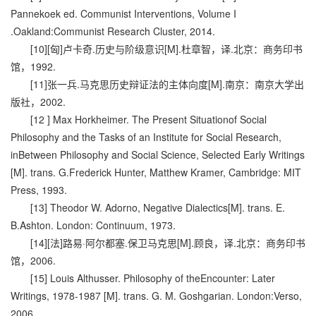
Pannekoek ed. Communist Interventions, Volume I
.Oakland:Communist Research Cluster, 2014.
[10][匈]卢卡奇.历史与阶级意识[M].杜章智，译.北京：商务印书
馆，1992.
[11]张一兵.马克思历史辩证法的主体向度[M].南京：南京大学出
版社，2002.
[12 ] Max Horkheimer. The Present Situationof Social
Philosophy and the Tasks of an Institute for Social Research,
inBetween Philosophy and Social Science, Selected Early Writings
[M]. trans. G.Frederick Hunter, Matthew Kramer, Cambridge: MIT
Press, 1993.
[13] Theodor W. Adorno, Negative Dialectics[M]. trans. E.
B.Ashton. London: Continuum, 1973.
[14][法]路易·阿尔都塞.保卫马克思[M].顾良，译.北京：商务印书
馆，2006.
[15] Louis Althusser. Philosophy of theEncounter: Later
Writings, 1978-1987 [M]. trans. G. M. Goshgarian. London:Verso,
2006.