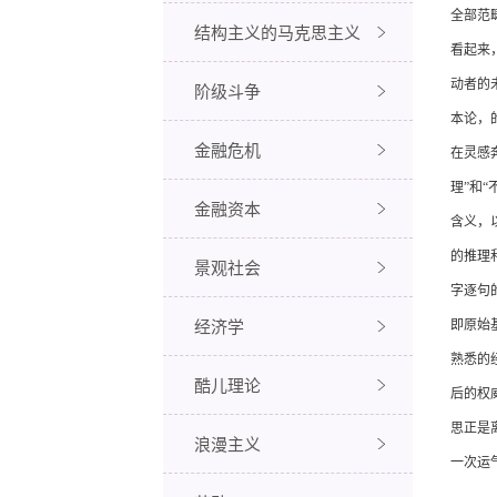
全部范
结构主义的马克思主义
看起来
动者的
阶级斗争
本论，
金融危机
在灵感
理”和“
金融资本
含义，
的推理
景观社会
字逐句
经济学
即原始
熟悉的
酷儿理论
后的权
思正是
浪漫主义
一次运