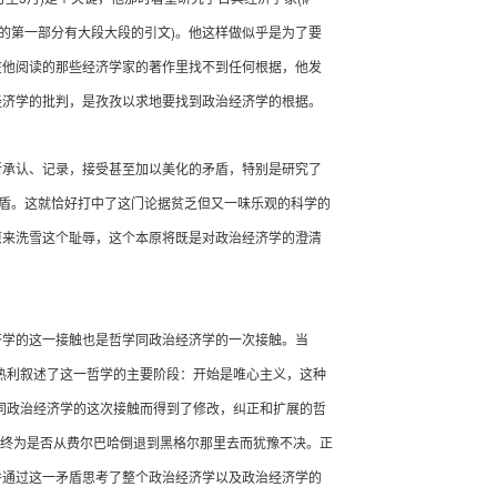
)
的第一部分有大段大段的引文
。他这样做似乎是为了要
在他阅读的那些经济学家的著作里找不到任何根据，他发
经济学的批判，是孜孜以求地要找到政治经济学的根据。
承认、记录，接受甚至加以美化的矛盾，特别是研究了
盾。这就恰好打中了这门论据贫乏但又一味乐观的科学的
原来洗雪这个耻辱，这个本原将既是对政治经济学的澄清
学的这一接触也是哲学同政治经济学的一次接触。当
热利叙述了这一哲学的主要阶段：开始是唯心主义，这种
同政治经济学的这次接触而得到了修改，纠正和扩展的哲
终为是否从费尔巴哈倒退到黑格尔那里去而犹豫不决。正
并通过这一矛盾思考了整个政治经济学以及政治经济学的