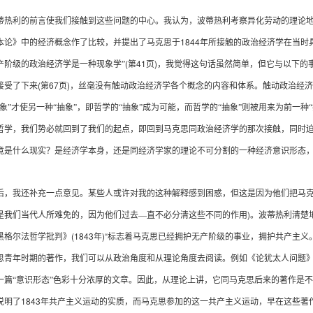
利的前言使我们接触到这些问题的中心。我认为，波蒂热利考察异化劳动的理论地
1844
本论》中的经济概念作了比较，并提出了马克思于
年所接触的政治经济学在当时
(
41
)
产阶级的政治经济学是一种现象学”
第
页
，我觉得这句话虽然简单，但它与以下的
(
67
)
接受了下来
第
页
，丝毫没有触动政治经济学各个概念的内容和体系。触动政治经济
抽象”才使另一种“抽象”，即哲学的“抽象”成为可能，而哲学的“抽象”则被用来为前一
哲学，我们势必就回到了我们的起点，即回到马克思同政治经济学的那次接触，同时
竟是什么现实？是经济学本身，还是同经济学家的理论不可分割的一种经济意识形态，
我还补充一点意见。某些人或许对我的这种解释感到困惑，但这是因为他们把马克
)
是我们当代人所难免的，因为他们过去—直不必分清这些不同的作用
。波蒂热利清楚
(1843
)“
黑格尔法哲学批判》
年
标志着马克思已经拥护无产阶级的事业，拥护共产主义
思青年时期的著作，我们可以从政治角度和从理论角度去阅读。例如《论犹太人问题
一篇“意识形态”色彩十分浓厚的文章。因此，从理论上讲，它同马克思后来的著作是
1843
说明了
年共产主义运动的实质，而马克思参加的这一共产主义运动，早在这些著