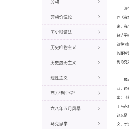
劳动
波蒂热
劳动价值论
同《资
来，资
历史辩证法
经济学
这种“
历史唯物主义
的那种
历史虚无主义
到的究
理性主义
最后，
认，这
西方“列宁学”
出：《
于马克
六八年五月风暴
这又是
马克思学
义，才