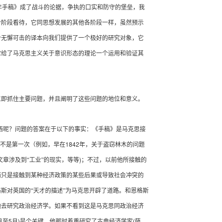
年手稿》成了战斗的论据，争执的口实和防守的堡垒，我
个阶段看待，它同思想发展的其他各阶段一样，虽然预示
个无懈可击的译本向我们提供了一个极好的研究对象，它
它给了马克思主义关于意识形态的理论一个运用和验证其
即抓住主要问题，并且阐明了这些问题的地位和意义。
西呢？问题的答案在于以下的事实：《手稿》是马克思接
1842
并不是第一次（例如，早在
年，关于盗窃林木的问题
)
章涉及到“工业”的现实，等等
；不过，以前他所接触的
而只是接触到某种经济政策的某些后果或导致社会冲突的
斯对英国的“天才的描述”为马克思开辟了道路。和恩格斯
他去研究政治经济学。如果不看到这是马克思同政治经济
5
)
(
月至
月
是个关键，他那时着重研究了古典经济学家
萨