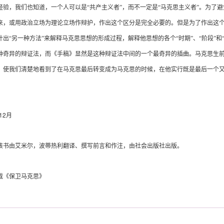
经验，我们也知道，一个人可以是“共产主义者”，而不一定是“马克思主义者”。为了
来，或用政治立场为理论立场作辩护，作出这个区分是完全必要的。但是为了作出这
计出“另一种方法”来解释马克思思想的形成过程，解释他思想的各个“时期”、“阶段”
种奇异的辩证法，而《手稿》显然是这种辩证法中间的一个最奇异的插曲。马克思生
》使我们清楚地看到了在马克思最后转变成为马克思的时候，在他实行既是最后一个
12
月
由艾米尔，波蒂热利翻译、撰写前言和作注，由社会出版社出版。
《保卫马克思》