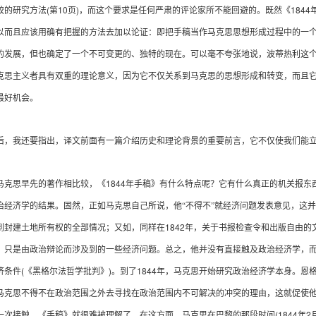
(
10
)
1844
较的研究方法
第
页
，而这个要求是任何严肃的评论家所不能回避的。既然《
以而且应该用确有把握的方法去加以论证：即把手稿当作马克思思想形成过程中的一
的发展，但也确定了一个不可变更的、独特的现在。可以毫不夸张地说，波蒂热利这
克思主义者具有双重的理论意义，因为它不仅关系到马克思的思想形成和转变，而且
最好机会。
我还要指出，译文前面有一篇介绍历史和理论背景的重要前言，它不仅使我们能立
1844
思早先的著作相比较，《
年手稿》有什么特点呢？它有什么真正的机关报东
治经济学的结果。固然，正如马克思自己所说，他“不得不”就经济问题发表意见，这
1842
到封建土地所有权的全部情况；又如，同样在
年，关于书报检查令和出版自由的文
，只是由政治辩论而涉及到的一些经济问题。总之，他并没有直接触及政治经济学，
(
)
1844
济条件
《黑格尔法哲学批判》
。到了
年，马克思开始研究政治经济学本身。恩格
马克思不得不在政治范围之外去寻找在政治范围内不可解决的冲突的理由，这就促使
(1844
2
一次接触，《手稿》就很难被理解了。在这方面，马克思在巴黎的那段时间
年