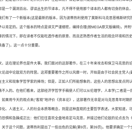
那是一个漏洞百出、谬误丛生的节译本，凡不得不使用那个译本的人都有切身的休会
(
我们有了一个新版本
这是最新的版本，因为波蒂热利使用了莫斯科马克思恩格斯研究
(
MEGA
)
予以肯定的。这个版本的特点是译文严谨细密，编排合理
按
原文版编排
，并附
译的情况下，即在译者不仅能吃透作者的原意、而且还熟悉作者生活的观念环境和历
)
具备了
，这一点十分重要。
这在理论界也是件大事。我们面对的这部著作，在三十年来攻击和保卫马克思的论
(
大论战中论敌双方的阵营。这郑重要著作之所以风靡一时，开始是由于社会民主党人
在主义和现象学哲学家的捧场；但是，正如人们所能想象的，这些人的思想出发点同
(
格不入的。在他们看来，这部经济学哲学手稿使人们可以从伦理学，人本学
二者是一
(“
，如果用今天的观点来
客观”地评价《资本论》，这部著作无非是对马克思青年时期
异化、人道主义，人的社会本质等概念，则是这种直观的主要哲学表述。大家知道，
的恐惧和急躁成正比：他们往往喜欢全盘地肯定马克思，并接过他们论敌的论点去为
(
9
39
)
。关于这个问题，波蒂热利提出了一些出色的见解
第
页，第
页
。他要求确定一个