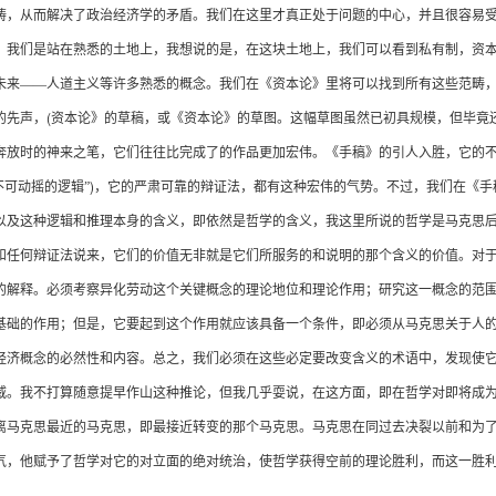
畴，从而解决了政治经济学的矛盾。我们在这里才真正处于问题的中心，并且很容易
，我们是站在熟悉的土地上，我想说的是，在这块土地上，我们可以看到私有制，资
未来——人道主义等许多熟悉的概念。我们在《资本论》里将可以找到所有这些范畴
(
的先声，
资本论》的草稿，或《资本论》的草图。这幅草图虽然已初具规模，但毕竟
奔放时的神来之笔，它们往往比完成了的作品更加宏伟。《手稿》的引人入胜，它的
)
不可动摇的逻辑”
，它的严肃可靠的辩证法，都有这种宏伟的气势。不过，我们在《手
以及这种逻辑和推理本身的含义，即依然是哲学的含义，我这里所说的哲学是马克思
和任何辩证法说来，它们的价值无非就是它们所服务的和说明的那个含义的价值。对
的解释。必须考察异化劳动这个关键概念的理论地位和理论作用；研究这一概念的范
基础的作用；但是，它要起到这个作用就应该具备一个条件，即必须从马克思关于人
经济概念的必然性和内容。总之，我们必须在这些必定要改变含义的术语中，发现使
威。我不打算随意提早作山这种推论，但我几乎耍说，在这方面，即在哲学对即将成
离马克思最近的马克思，即最接近转变的那个马克思。马克思在同过去决裂以前和为
气，他赋予了哲学对它的对立面的绝对统治，使哲学获得空前的理论胜利，而这一胜