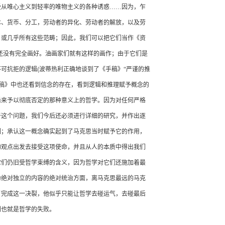
受从唯心主义到轻率的唯物主义的各种诱惑……因为，乍
本、货币、分工，劳动者的异化、劳动者的解放，以及劳
，或几乎所有这些范畴；因此，我们可以把它们当作《资
还没有完全画好。油画家们就有这样的画作；由于它们是
(
不可抗拒的逻辑
波蒂热利正确地谈到了《手稿》“严谨的推
稿》中也还看到信念的存在，看到逻辑和推理赋予概念的
后来予以彻底否定的那种意义上的哲学。因为对任何严格
于这个问题，我们今后还必须进行详细的研究，并作出逐
围；承认这一概念确实起到了马克思当时赋予它的作用，
的观点出发去接受这项使命，并且从人的本质中得出我们
它们仍旧受哲学束缚的含义，因为哲学对它们还施加着最
为绝对独立的内容的绝对统治方面，离马克思最远的马克
了完成这一决裂，他似乎只能让哲学去碰运气，去碰最后
利也就是哲学的失败。