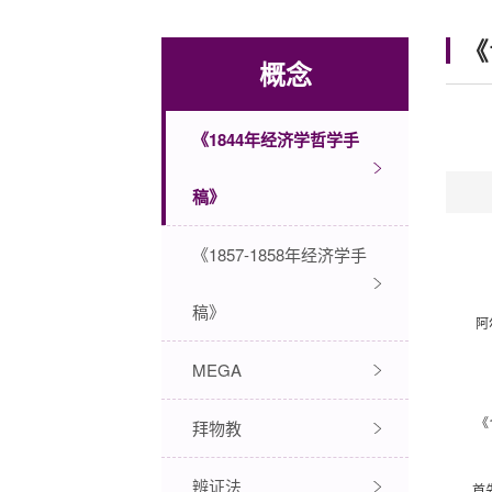
《
概念
《1844年经济学哲学手
稿》
《1857-1858年经济学手
稿》
阿
MEGA
拜物教
《
辨证法
首先，