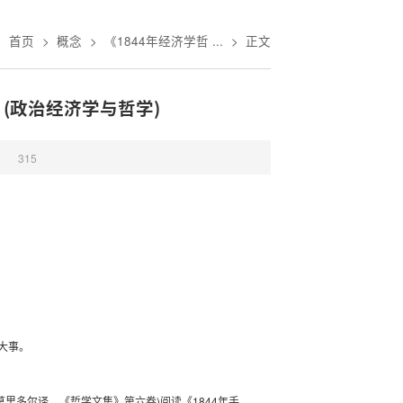
：
首页
>
概念
>
《1844年经济学哲 ...
>
正文
》(政治经济学与哲学)
：
315
)
济学与哲学
大事。
)
1844
莫里多尔译，《哲学文集》第六卷
阅读《
年手