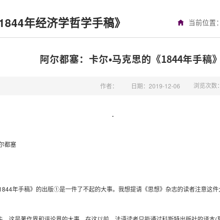
1844年经济学哲学手稿》
当前位置
阿尔都塞：卡尔•马克思的《1844年手稿
浏览次数
作者：
日期：2019-12-06
·
1844
(
．
卡尔
马克思的《
年手稿》
政治经
尔都塞
1844
年手稿》的出版①是一件了不起的大事。我想提请《思想》杂志的读者注意这件
(
这是著作界和评论界的大事。在这以前，法语读者只能通过科斯特出版社的译本