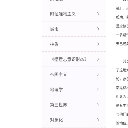
稿》。
辩证唯物主义
帮助，
是应该
城市
一名翻
抽象
天已经
《德意志意识形态》
其次，
了这场
帝国主义
论，存
都是格
地理学
们认为
第三世界
是其中
与他们
对象化
论地位