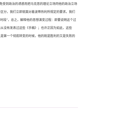
避免受到政治的诱惑而把马克思的理论立场同他的政治立场
个区分，我们立即就面对着波蒂热利所规定的要求。我们
和“时段”，总之，解释他的思想演变过程：即要说明这个过
前从没有发表过这些《手稿》；也许正因为如此，这些
又是第一个彻底转变的时候，他的既是胜利的又是失败的