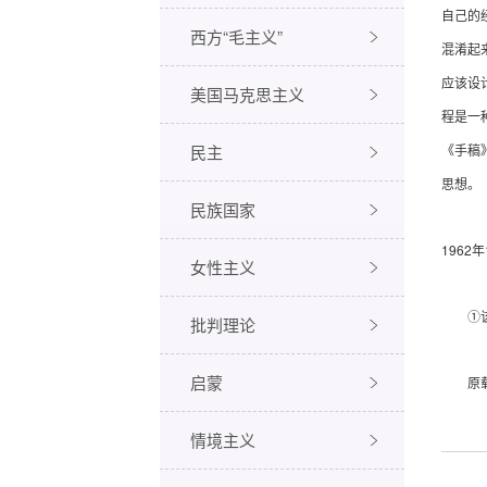
自己的
西方“毛主义”
混淆起
应该设
美国马克思主义
程是一
民主
《手稿
思想。
民族国家
1962
年
女性主义
①该书
批判理论
启蒙
原载
情境主义