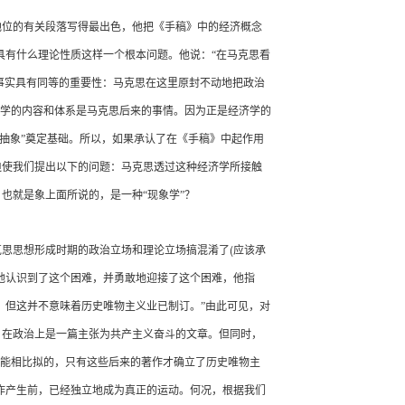
位的有关段落写得最出色，他把《手稿》中的经济概念
具有什么理论性质这样一个根本问题。他说：“在马克思看
事实具有同等的重要性：马克思在这里原封不动地把政治
学的内容和体系是马克思后来的事情。因为正是经济学的
种“抽象”奠定基础。所以，如果承认了在《手稿》中起作用
迫使我们提出以下的问题：马克思透过这种经济学所接触
也就是象上面所说的，是一种“现象学”？
(
思思想形成时期的政治立场和理论立场搞混淆了
应该承
地认识到了这个困难，并勇敢地迎接了这个困难，他指
。但这并不意味着历史唯物主义业已制订。”由此可见，对
》在政治上是一篇主张为共产主义奋斗的文章。但同时，
不能相比拟的，只有这些后来的著作才确立了历史唯物主
作产生前，已经独立地成为真正的运动。何况，根据我们