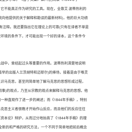
·
，它不能真正作为研究的工具。现在，全靠艾
波蒂热利的
)
院向他提供的关于解释和勘误的最新材料
，他的巨大功绩
(
有注释。我还要指出它在理论上的可靠
只有在译者不单是
史环境的条件下，才可能出现一个好的译本，这个条件今
战中，曾经起过头等重要的作用。波蒂热利清楚地说明
)
最早的出版人兰茨胡特和迈耶尔
的捧场，接着是由于唯灵
认识马克思，甚至同简单地了解马克思的思想形成过程，
)
回事
的观点，乃至从宗教的观点来解释马克思的思想。他
1844
的一种直观作了进一步的阐述；而《
年手稿》，特别
马克思主义者很晚才开始作山反应，而且他们的反应往往
1844
《资本论》辩护，从而过分地抬高了《
年手稿》的理
全新的和严格的研究方法，一个不同于简单地把前后概念