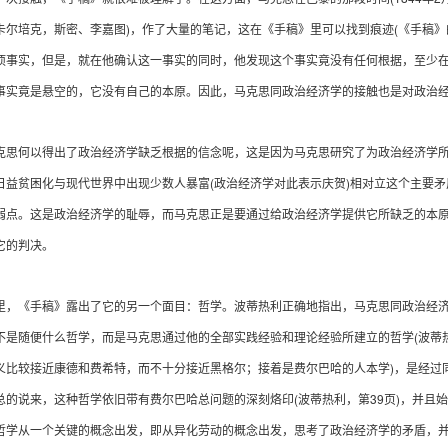
)
(
卡尔培克，斯密、李嘉图
，作了大量的笔记，这在《手稿》里可以找到痕迹
《手稿》
项事实，但是，就在他确认这一事实的同时，他发现这个事实竟没有任何根据，至少
事实竟是悬空的，它没有自己的本原。因此，马克思同政治经济学的接触也是对政治
何以得出了政治经济学缺乏根据的信念呢，这是因为马克思研究了为政治经济学所
(
)
日益贫困化与现代世界中出现少数人暴富
政治经济学对此表示庆贺
相对立这个主要矛
弱点。这是政治经济学的耻辱，而马克思正是要通过给政治经济学提供它所缺乏的本
它的判决。
《手稿》露出了它的另一个面目：哲学。波蒂热利正确地指出，马克思同政治经济
(
不是随便什么哲学，而是马克思通过他的全部实践经验和理论经验所建立的哲学
波蒂
)
义比较接近康德和费希特，而不十分接近黑格尔；接着是费尔巴哈的人本学
，是经过
(
39
)
总的说来，这种哲学依旧带有费尔巴哈总问题的深刻烙印
波蒂热利，第
页
，并且始
哲学从一个关键的概念出发，即从异化劳动的概念出发，思考了政治经济学的矛盾，