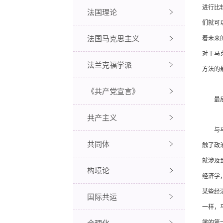
进行比
法国理论
们就可
法国马克思主义
着未来
对于马
法兰克福学派
方法的
《共产党宣言》
最后，
共产主义
与马克
共同体
触了政
就涉及
构境论
经济学
某些经
国际共运
一样，
合理化
学的第