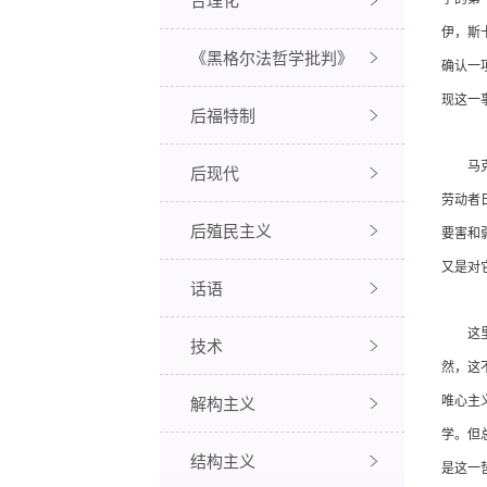
伊，斯
《黑格尔法哲学批判》
确认一
现这一
后福特制
马克思
后现代
劳动者
后殖民主义
要害和
又是对
话语
这里，
技术
然，这
解构主义
唯心主
学。但
结构主义
是这一