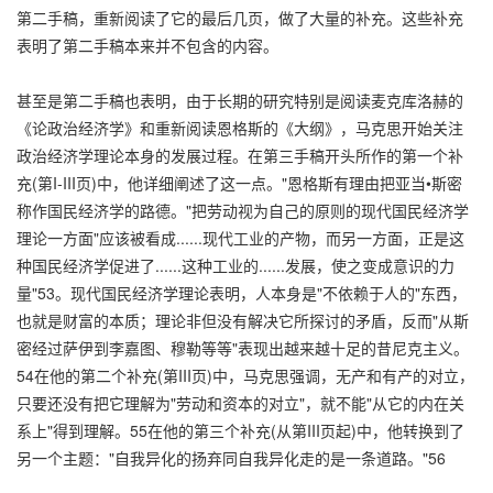
第二手稿，重新阅读了它的最后几页，做了大量的补充。这些补充
表明了第二手稿本来并不包含的内容。
甚至是第二手稿也表明，由于长期的研究特别是阅读麦克库洛赫的
《论政治经济学》和重新阅读恩格斯的《大纲》，马克思开始关注
政治经济学理论本身的发展过程。在第三手稿开头所作的第一个补
充(第I-III页)中，他详细阐述了这一点。"恩格斯有理由把亚当•斯密
称作国民经济学的路德。"把劳动视为自己的原则的现代国民经济学
理论一方面"应该被看成......现代工业的产物，而另一方面，正是这
种国民经济学促进了......这种工业的......发展，使之变成意识的力
量"53。现代国民经济学理论表明，人本身是"不依赖于人的"东西，
也就是财富的本质；理论非但没有解决它所探讨的矛盾，反而"从斯
密经过萨伊到李嘉图、穆勒等等"表现出越来越十足的昔尼克主义。
54在他的第二个补充(第III页)中，马克思强调，无产和有产的对立，
只要还没有把它理解为"劳动和资本的对立"，就不能"从它的内在关
系上"得到理解。55在他的第三个补充(从第III页起)中，他转换到了
另一个主题："自我异化的扬弃同自我异化走的是一条道路。"56