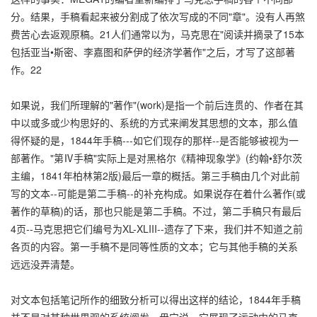
分。结果，手稿看起来被分割成了依次写成的不同"章"。没有人再煞
费苦心去返观原稿。21人们通常以为，马克思在"阅读并摘录了15本
包括亚当•斯密、李嘉图和萨伊的经济学著作"之后，才写了这部著
作。22
如果说，我们所理解的"著作"(work)是指一个前后连贯的、作者在其
中以或多或少构思好的、系统的方式来阐发其思想的文本，那么值
得怀疑的是，1844年手稿---如它们现存的那样--是否能够被视为一
部著作。"第Ⅳ手稿"实际上是对黑格尔《精神现象学》(约翰•舒尔茨
主编，1841年柏林第2版)最后一章的概括。第三手稿由几个对此前
写的文本--可能是第二手稿--的补充构成。如果说存在着什么著作(或
著作的草稿)的话，那也只能是第二手稿。不过，第二手稿只有最后
4页--马克思把它们编号为XL-XLIII--遗存了下来，我们并不知道之前
各页的内容。第一手稿不是同等性质的文本；它与其他手稿的关系
远远没弄清楚。
对文本包括笔记所作的细致分析可以得出这样的结论，1844年手稿
并不是对某种世界观的系统阐发。毋宁说，它展现了运动中的马克