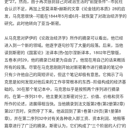
史"27。然而，由于再次感到自己对政治生活的"前提条件"--市民社
会认识不足，再加上受莫泽斯•赫斯的文章《论金钱的本质》28的启
发，马克思很快--可能在1844年5月或6月--就恢复了对政治经济学的
研究。此时他转向了亚当•斯密。
从马克思对萨伊的《论政治经济学》所作的摘录可以看出，他已经
进入到一个新的领域。他逐字逐句抄写了大量的段落。后来，当他
读到斯密的《国富论》法译本(热•加尔涅新译本，1802年巴黎版，
五卷本)时29，他的摘录已经更为自由了。他现在用自己的话来概括
所有的段落。尽管在马克思刚刚开始对斯密著作进行摘录的笔记中
只有少许他自己的简短评论，但这个笔记却极有意思。它揭示了马
克思是如何发现对他后来的工作非常根本的东西--阶级构成的经济基
础的。30在那个笔记本中，马克思似乎是按照两个序列进行摘录
的。在第一序列31中，他主要关注斯密对分工、价值、价格和货币
所作的论述，进展得相当快。当他摘录到法文版第2卷(第2册第2章)
第227页时，突然停了下来。他返回到了第1卷第129页(第1册第8
章)，并在第二序列32中对有关各种收入即工资、资本利润、地租等
篇章进行了广泛的摘录。斯密认为，它们构成了"三个阶层的人们"的