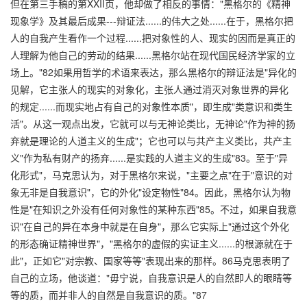
但在第三手稿的第XXII页，他却做了相反的事情："黑格尔的《精神
现象学》及其最后成果---辩证法......的伟大之处......在于，黑格尔把
人的自我产生看作一个过程......把对象性的人、现实的因而是真正的
人理解为他自己的劳动的结果......黑格尔站在现代国民经济学家的立
场上。"82如果用哲学的术语来表达，那么黑格尔的辩证法是"异化的
见解，它主张人的现实的对象化，主张人通过消灭对象世界的异化
的规定......而现实地占有自己的对象性本质"，即生成"类意识和类生
活"。从这一观点出发，它就可以与无神论类比，无神论"作为神的扬
弃就是理论的人道主义的生成"；它也可以与共产主义类比，共产主
义"作为私有财产的扬弃......是实践的人道主义的生成"83。至于"异
化形式"，马克思认为，对于黑格尔来说，"主要之点"在于"意识的对
象无非是自我意识"，它的外化"设定物性"84。因此，黑格尔认为物
性是"在知识之外没有任何对象性的某种东西"85。不过，如果自我意
识"在自己的异在本身中就是在自身"，那么它实际上"通过这个外化
的形态确证精神世界"，"黑格尔的虚假的实证主义......的根源就在于
此"，正如它"对宗教、国家等等"表现出来的那样。86马克思表明了
自己的立场，他谈道："毋宁说，自我意识是人的自然即人的眼睛等
等的质，而并非人的自然是自我意识的质。"87