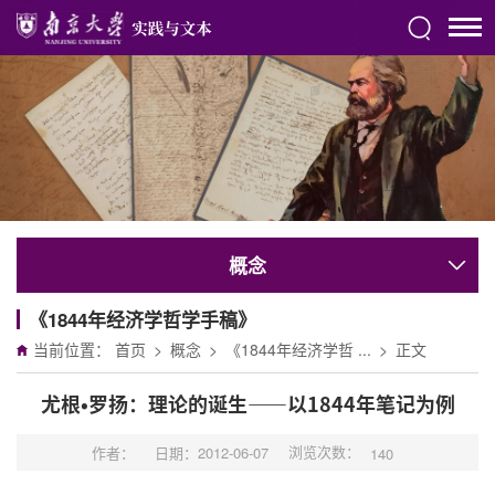
概念
《1844年经济学哲学手稿》
当前位置：
首页
>
概念
>
《1844年经济学哲 ...
>
正文
尤根•罗扬：理论的诞生——以1844年笔记为例
浏览次数：
作者：
日期：2012-06-07
140