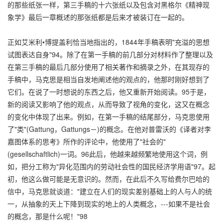
的那些纸张一样，第三手稿的十六张纸以及包含对黑格尔《精神现
象学》最后一章概述的那张纸都是后来才被装订在一起的。
正如艾米利•博提盖利恰当地指出的，1844年手稿表明"充溢的思想
试图表达自身"94。除了在第一手稿的前几部分对材料作了整理以及
在第三手稿的最后几部分使用了相关著作和摘录之外，在其现存的
手稿中，马克思是相当自发地阐述他的观点的，他那时刚好想到了
它们。在说了一时想说的东西之后，他又重新开始阅读。95于是，
新的阅读又影响了他的观点，从而导致了视角的变化，这又在概念
的变化中体现了出来。例如，在第一手稿的结尾部分，马克思使用
了"类"(Gattung，Gattungs－)的概念。在他对普雷沃的《译者对李
嘉图体系的思考》所作的评论中，他使用了"社会的"
(gesellschaftlich)一词。96此后，他越来越频繁地使用这个词，例
如，把分工称为"异化范围内的劳动社会性的国民经济学用语"97。起
初，他这么做可能是无意识的。然而，在此后不久写给费尔巴哈的
信中，马克思就谈道："建立在人们的现实差别基础上的人与人的统
一，从抽象的天上下降到现实的地上的人类概念，---如果不是社会
的概念，那是什么呢！"98