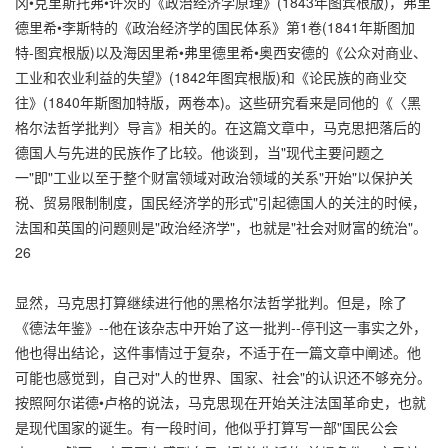
冈•克里斯托弗•许茨的《政治经济学原理》(1843年图宾根版)，弗里
德里希•李斯特的《政治经济学的国民体系》第1卷(1841年斯图加
特-图宾根版)以及海因里希•弗里德里希•奥西安德的《公众对商业、
工业和农业利益的失望》(1842年图宾根版)和《论民族的商业交
往》(1840年斯图加特版，两卷本)。这些研究看来是同他的《〈黑
格尔法哲学批判〉导言》相关的。在这篇文章中，马克思把落后的
德国人与先进的民族作了比较。他谈到，当"现代主要问题之
一"即"工业以至于整个财富领域对政治领域的关系"开始"以保护关
税、贸易限制制度，国民经济学的形式"引起德国人的关注的时候，
法国和英国的问题则是"政治经济学"，也就是"社会对财富的统治"。
26
显然，马克思打算继续进行他的黑格尔法哲学批判。但是，除了
《德法年鉴》--他在该杂志中开始了这一批判--停刊这一事实之外，
他也得出结论，这件事情过于复杂，不适于在一篇文章中阐述。他
可能也感觉到，自己对"人的世界、国家、社会"的认识还不够充分。
按照阿尔诺德•卢格的说法，马克思现在开始关注法国革命史，也就
是现代国家的诞生。有一段时间，他似乎打算写一部"国民公会