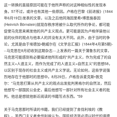
这一转换的直接原因可能在于他所声称的对这种相似性的发现本
身。57不过，或许也有其他一些原因。卢格在巴黎《前进报》(1844
年6月19日)发表的文章，以及之后他同海因里希•博恩施泰因
(Heinrich Börnstein)就现存秩序将被什么取代所作的争论，都可能
促使马克思来阐发他的共产主义观点。更可能是因为卢格佯装他以
前的伙伴的观点与他本人的并没有太大不同。此外，由于当时的争
论，尤其是由于埃德加•鲍威尔在《文学总汇报》(1844年4月第5期)-
--马克思在8月初收到这期杂志---上发表的一篇关于蒲鲁东的文章，
马克思可能感到有必要描述他所形成的"共产主义，作为完成了的自
然主义=人道主义，而作为完成了的人道主义=自然主义"的思想58，
以区别于现存的社会主义或共产主义学说。无论如何，这些学说强
烈地存在于他那时的思想中。8月29日，卢格告诉麦克斯•敦克
尔："马克思打算从共产主义的观点出发批判黑格尔的自然法，然后
他想写一部国民公会史，最后他想写一部针对所有社会主义者的批
判。他总是想就他新近阅读的书籍写点东西。"59
关于马克思那时所读的书籍，我们已经提到了舍伐利埃的《教
程》。圣西门主义者舍伐利埃认为，国民经济学必须以时代的道德