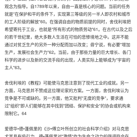
观念为指导。自1789年以来，自由一直是核心的问题。当前的任务
就是"在保护和平的条件下，实现第三等级的另一半人即农村和城市
的工人阶级的解放"60。在强调自由的物质前提的同时，舍伐利埃把
希望寄托于工业，也就是"所有形式的物质劳动"61。在古代以及之后
的若干世纪里，绝大多数人生活在可怕的悲惨境地之中。这并不能
通过对贫乏生产的另外一种分配而加以改变；毋宁说，有必要"增加
生产，发展社会生产力"62。当前，由于那些力量的巨大增长、各门
科学的进步以及新的交流手段的出现，人类实际上能够成为"宇宙的
主人"63。
舍伐利埃的《教程》可能使马克思注意到了现代工业的成就。另一
方面，马克思并不赞成这位理论家的方案。一方面，舍伐利埃认为
竞争是不可或缺的。另一方面，他又批判"无度的竞争"，要求通
过"组织"即人们能够在其中找到"团结、保护和安全"的协会或机构来
限制它。64
爱德华•德•蓬佩里的《沙•傅立叶所创立的社会科学介绍》对马克思
尤其具有吸引力。德•蓬佩里对"激情"作为生命之动力的强调符合在