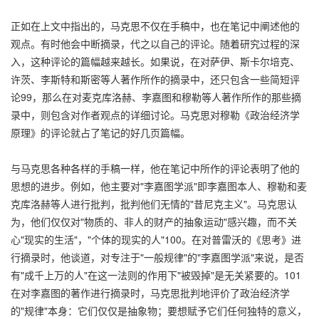
正如在上文中指出的，马克思不仅在手稿中，也在笔记中阐述他的
观点。有时他会中断摘录，代之以自己的评论。随着研究过程的深
入，这种评论的篇幅越来越长。如果说，在对萨伊、斯卡尔培克、
许茨、李斯特和斯密等人著作所作的摘录中，还只包含一些简短评
论99，那么在对麦克库洛赫、李嘉图和穆勒等人著作所作的那些摘
录中，则包含对作者观点的详细讨论。马克思对穆勒《政治经济学
原理》的评论就占了笔记的好几页篇幅。
与马克思各种各样的手稿一样，他在笔记中所作的评论表明了他的
思想的进步。例如，他主要对"李嘉图学派"即李嘉图本人、穆勒和麦
克库洛赫等人进行批判，批判他们无情的"昔尼克主义"。马克思认
为，他们仅仅对"物质的、非人的财产的抽象运动"感兴趣，而不关
心"现实的生活"，"个体的现实的人"100。在对普雷沃的《思考》进
行摘录时，他谈道，对专注于"一般规律"的"李嘉图学派"来说，是否
有"成千上万的人"在这一法则的作用下"被毁掉"是无关紧要的。101
在对李嘉图的著作进行摘录时，马克思批判地评价了政治经济学
的"规律"本身：它们仅仅是抽象物；要想赋予它们任何独特的意义，