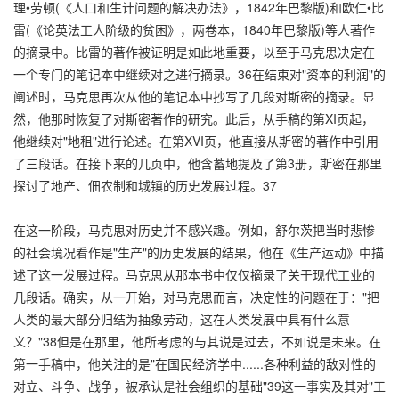
理•劳顿(《人口和生计问题的解决办法》，1842年巴黎版)和欧仁•比
雷(《论英法工人阶级的贫困》，两卷本，1840年巴黎版)等人著作
的摘录中。比雷的著作被证明是如此地重要，以至于马克思决定在
一个专门的笔记本中继续对之进行摘录。36在结束对"资本的利润"的
阐述时，马克思再次从他的笔记本中抄写了几段对斯密的摘录。显
然，他那时恢复了对斯密著作的研究。此后，从手稿的第XI页起，
他继续对"地租"进行论述。在第XVI页，他直接从斯密的著作中引用
了三段话。在接下来的几页中，他含蓄地提及了第3册，斯密在那里
探讨了地产、佃农制和城镇的历史发展过程。37
在这一阶段，马克思对历史并不感兴趣。例如，舒尔茨把当时悲惨
的社会境况看作是"生产"的历史发展的结果，他在《生产运动》中描
述了这一发展过程。马克思从那本书中仅仅摘录了关于现代工业的
几段话。确实，从一开始，对马克思而言，决定性的问题在于："把
人类的最大部分归结为抽象劳动，这在人类发展中具有什么意
义？"38但是在那里，他所考虑的与其说是过去，不如说是未来。在
第一手稿中，他关注的是"在国民经济学中......各种利益的敌对性的
对立、斗争、战争，被承认是社会组织的基础"39这一事实及其对"工