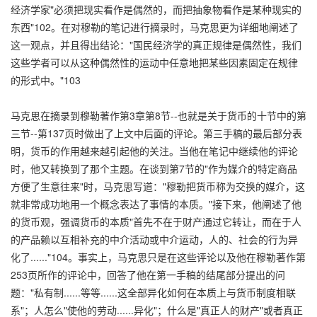
经济学家"必须把现实看作是偶然的，而把抽象物看作是某种现实的
东西"102。在对穆勒的笔记进行摘录时，马克思更为详细地阐述了
这一观点，并且得出结论："国民经济学的真正规律是偶然性，我们
这些学者可以从这种偶然性的运动中任意地把某些因素固定在规律
的形式中。"103
马克思在摘录到穆勒著作第3章第8节--也就是关于货币的十节中的第
三节--第137页时做出了上文中后面的评论。第三手稿的最后部分表
明，货币的作用越来越引起他的关注。当他在笔记中继续他的评论
时，他又转换到了那个主题。在谈到第7节的"作为媒介的特定商品
方便了生意往来"时，马克思写道："穆勒把货币称为交换的媒介，这
就非常成功地用一个概念表达了事情的本质。"接下来，他阐述了他
的货币观，强调货币的本质"首先不在于财产通过它转让，而在于人
的产品赖以互相补充的中介活动或中介运动，人的、社会的行为异
化了......"104。事实上，马克思只是在这些评论以及他在穆勒著作第
253页所作的评论中，回答了他在第一手稿的结尾部分提出的问
题："私有制......等等......这全部异化如何在本质上与货币制度相联
系"；人怎么"使他的劳动......异化"；什么是"真正人的财产"或者真正