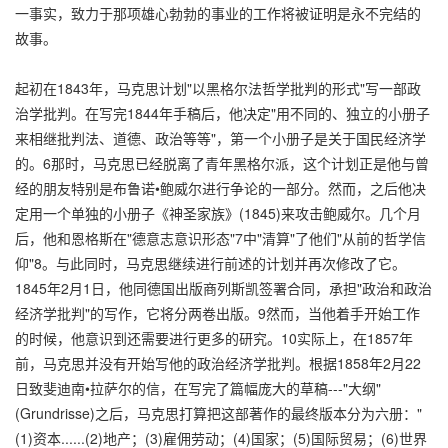
一事实，致力于那项雄心勃勃的事业的工作将被证明是永不完结的
故事。
起初在1843年，马克思计划"以黑格尔法哲学批判的形式"写一部政
治学批判。在写完1844年手稿后，他决定"用不同的、独立的小册子
来相继批判法、道德、政治等等"，第一个小册子是关于国民经济学
的。6那时，马克思已经脱离了青年黑格尔派，这个计划正是他与曾
经的朋友特别是布鲁诺•鲍威尔进行争论的一部分。然而，之后他决
定用一个单独的小册子《神圣家族》(1845)来攻击鲍威尔。几个月
后，他和恩格斯在"德意志意识形态"7中"清算"了他们"从前的哲学信
仰"8。与此同时，马克思继续进行前述的计划并再次修改了它。
1845年2月1日，他同德国出版商列斯凯签署合同，承担"政治和政治
经济学批判"的写作，它将分两卷出版。9然而，当他着手开始工作
的时候，他意识到还需要进行更多的研究。10实际上，在1857年
前，马克思并没有开始写他的政治经济学批判。根据1858年2月22
日致斐迪南•拉萨尔的信，在写完了篇幅庞大的草稿---"大纲"
(Grundrisse)之后，马克思打算把这部著作的最终版本分为六册："
(1)资本......(2)地产；(3)雇佣劳动；(4)国家；(5)国际贸易；(6)世界