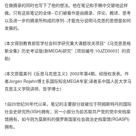
在做摘录的同时也写下了他的想法。他在笔记和手稿中交替地这样
做。只有这些笔记的全体--它们被看作是由摘录、评论、概述、思考
以及进一步的摘录所构成的序列--才能充分说明马克思的思想是如何
发展的。
(本文得到教育部哲学社会科学研究重大课题攻关项目"《马克思恩格
斯全集》历史考证版(新MEGA)研究"［项目编号:10JZD0003］的资
助)
(本文原载美刊《反思马克思主义》2002年第4期，经授权发表。作
者Jürgen Rojahn博士系国际知名MEGA专家;译者系中国人民大学马
克思主义学院讲师、哲学博士)
1自20世纪30年代以来，笔记的主要部分就被位于阿姆斯特丹的国际
社会史研究所(IISH)拥有；另一小部分为前苏联共产党的党中央档案
馆拥有，如今则为莫斯科的俄罗斯国家社会政治史档案馆(RGASPI)
拥有。