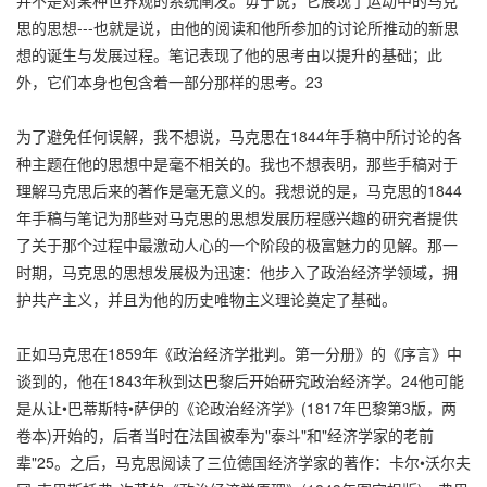
思的思想---也就是说，由他的阅读和他所参加的讨论所推动的新思
想的诞生与发展过程。笔记表现了他的思考由以提升的基础；此
外，它们本身也包含着一部分那样的思考。23
为了避免任何误解，我不想说，马克思在1844年手稿中所讨论的各
种主题在他的思想中是毫不相关的。我也不想表明，那些手稿对于
理解马克思后来的著作是毫无意义的。我想说的是，马克思的1844
年手稿与笔记为那些对马克思的思想发展历程感兴趣的研究者提供
了关于那个过程中最激动人心的一个阶段的极富魅力的见解。那一
时期，马克思的思想发展极为迅速：他步入了政治经济学领域，拥
护共产主义，并且为他的历史唯物主义理论奠定了基础。
正如马克思在1859年《政治经济学批判。第一分册》的《序言》中
谈到的，他在1843年秋到达巴黎后开始研究政治经济学。24他可能
是从让•巴蒂斯特•萨伊的《论政治经济学》(1817年巴黎第3版，两
卷本)开始的，后者当时在法国被奉为"泰斗"和"经济学家的老前
辈"25。之后，马克思阅读了三位德国经济学家的著作：卡尔•沃尔夫