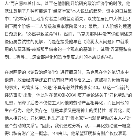
人"而言意味着什么。甚至在他刚刚开始研究政治经济学的时候，他
就注意到了几种可能源于"经济学家"本人说法的趋势：资本的日益集
中；"资本家和土地所有者之间的差别消失，以致在居民中大体上只
剩下两个阶级---工人阶级和资本家阶级"40；最后，工人阶级的境遇
日渐恶化，"必然导致革命"41。然而，马克思那时并没有详细阐述这
些仍属尝试性的见解，而是在接受他早在《论犹太人问题》中就采
用的从莫泽斯•赫斯那里借来的一个观点的基础上，试图"弄清楚私有
制......等等......这全部异化和货币制度之间的本质联系"42。
在对萨伊的《论政治经济学》进行摘录时，马克思在他的笔记本中
谈道，政治经济学建立在私有财产的基础之上，这被视为毋庸置疑
的事实，尽管实际上它是"不具有必然性的事实"43。从这一"当前的
经济事实"出发，他此时在第XXII-XXVII页开始论述关于"异化劳动"的
思想，阐释了后者不仅使工人同他的劳动产品相异化，而且同他的
生产行为、他的类存在--既是本质又是精神上的类特性--相异化，同
他人相异化；异化劳动也生产出了"资本家"--也就是劳动的主人--"对
这个劳动的关系"。"因此，我们通过分析，从......异化劳动这一概念
得出私有财产这一概念。"44由此，他希望证明私有财产仅仅表现