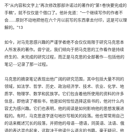
不"从内容和文字上"再次修改那部许诺过的著作的"第1卷快要完成的
手稿"，就不仅仅是个借口了。他补充道："一个继续写作的作者不
会......原封不动地把他在六个月以前写的东西拿去付印，这是可以理
解的。"13
如今，对马克思感兴趣的严谨学者绝不会仅仅局限于研究马克思本
人所发表的著作。毋宁说，我们倾向于把马克思的工作看作是持续
终生的、未完成的研究过程，而正是马克思的全部著作---包括他的
笔记---记录了那一过程。
马克思的摘录笔记表现出他广阔的研究范围，其中包括大量不同的
领域，如法学、哲学、历史、政治经济学、技术、农业、化学、地
质学、物理学、数学和民族学。它们包含着他所使用的资料的许多
信息，即他读了哪些书，他是如何恰恰选择这些书的，他对什么内
容尤为感兴趣。它们也表明，他的阅读是如何影响他的思想发展进
程的。有时，马克思逐字逐句地抄写相关的段落。他也常常用自己
的话来概述冗长的段落，并把他的母语---德语，同英语、法语、俄
语的表达混合起来，这取决于他读什么语言的书籍。毫无疑问，他