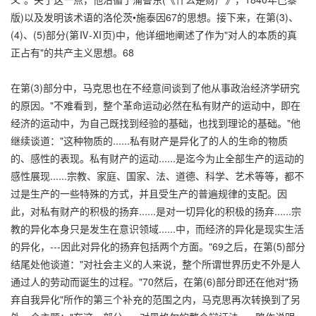
版)以及发明该术语的洛伦茨•施泰因67的思想。接下来，在第(3)、
(4)、(5)部分(第Ⅳ-Ⅺ页)中，他详细地阐述了作为"对人的本质的真
正占有"的共产主义思想。68
在第(3)部分中，马克思也在不经意间谈到了他从事政治经济学研究
的原因。"不难看到，整个革命运动必然在私有财产的运动中，即在
经济的运动中，为自己既找到经验的基础，也找到理论的基础。"他
继续谈道："这种物质的......私有财产是异化了的人的生命的物质
的、感性的表现。私有财产的运动......是迄今为止全部生产的运动的
感性展现......宗教、家庭、国家、法、道德、科学、艺术等等，都不
过是生产的一些特殊的方式，并且受生产的普遍规律的支配。因
此，对私有财产的积极的扬弃......是对一切异化的积极的扬弃......宗
教的异化本身只是发生在意识领域......中，而经济的异化是现实生活
的异化，---因此对异化的扬弃包括两个方面。"69之后，在第(5)部分
结尾处他谈道："对社会主义的人来说，整个所谓世界历史不外是人
通过人的劳动而诞生的过程。"70然后，在第(6)部分即还在他对"扬
弃自我异化"所作的第三个补充的范围之内，马克思再次转换到了另