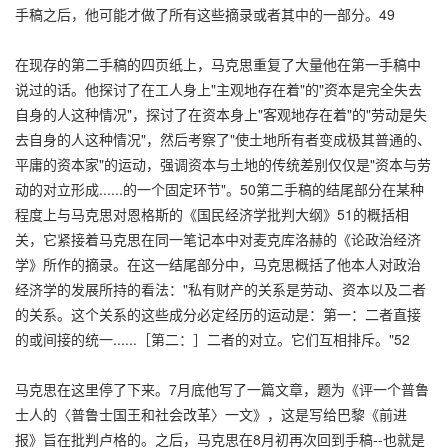
手稿之后，他可能才做了所有这些摘录或者其中的一部分。49
在现存的第二手稿的四页纸上，马克思重复了大量他在第一手稿中
说过的话。他探讨了在工人身上"主观地存在着"的"资本是完全失去
自身的人这种情况"，探讨了在资本身上"客观地存在着"的"劳动是失
去自身的人这种情况"，然后考察了"使土地所有者变成极其普通的、
平庸的资本家"的运动，强调资本与土地的传统差别仅仅是"资本与劳
动的对立形成......的一个固定环节"。50第二手稿的结尾部分在某种
程度上与马克思对恩格斯的《国民经济学批判大纲》51的概括相
关，它紧接着马克思在同一笔记本中对麦克库洛赫的《论政治经济
学》所作的摘录。在这一结尾部分中，马克思概括了他本人对政治
经济学的发展所持的看法："私有财产的关系是劳动、资本以及二者
的关系。这个关系的这些成分必定经历的运动是：第一：二者直接
的或间接的统一......［第二：］二者的对立。它们互相排斥。"52
马克思在这里停了下来。7月底他写了一篇文章，题为《评一个普鲁
士人的〈普鲁士国王和社会改革〉一文》，这是写给巴黎《前进
报》旨在批判卢格的。之后，马克思在8月初再次回到手稿--也就是