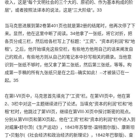
收入，这是"每个文明社会的三个大的、原初的、作为基本构成的阶
层"，或者按照法译本的说法，这是"三大阶级"。33
当马克思进展到第2卷第401页也就是第2册的结尾时，他再次停了下
来。显然，他在这里中断了阅读。34他拿了一张纸，将它对折，把
各页分成三栏，然后给各栏写上了标题："工资"、"资本的利润"和"地
租"。之后，他开始填充这些空栏，有些地方他用自己的话来阐发自
己的观点，有些地方则从自己的笔记本中抄写相关的摘录。当他意
识到一张纸不够时，他又拿了第二张纸，然后第三张纸，等等。构
成第一手稿的所有九张纸只是在之后--确实如此！--才被装订在一
起。35
在第I-VII页中，马克思首先填充了"工资"栏。在第VII页中，他在第
2、3栏中对这一主题继续进行了论述。当填充"资本的利润"栏和"地
租"栏时，他跳过了第VII页，继续在第VIII-XI页中探讨斯密的观点。
分别从第VIII页和第XI页起，他在"工资"栏和"资本的利润"栏中进入到
对威廉•舒尔茨(《生产运动》，1843年苏黎世-温特图尔版)、康斯坦
丁•贝魁尔(《社会经济和政治经济的新理论》，1842年巴黎版)、查