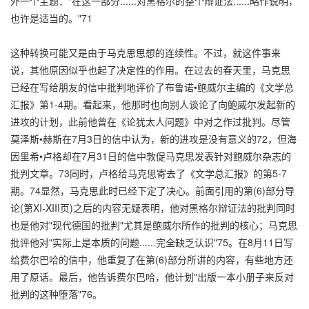
外一个主题："在这一部分......对黑格尔的整个辩证法......略作说明，
也许是适当的。"71
这种转换可能又是由于马克思思想的连续性。不过，就这件事来
说，其他原因似乎也起了决定性的作用。在过去的春天里，马克思
已经在写给朋友的信中批判地评价了布鲁诺•鲍威尔主编的《文学总
汇报》第1-4期。看起来，他那时也向别人谈论了向鲍威尔发起新的
进攻的计划，此前他曾在《论犹太人问题》中对之作过批判。尽管
莫泽斯•赫斯在7月3日的信中认为，新的进攻是没有意义的72，但海
因里希•卢格却在7月31日的信中敦促马克思发表针对鲍威尔杂志的
批判文章。73同时，卢格给马克思寄去了《文学总汇报》的第5-7
期。74显然，马克思此时已经下定了决心。前面引用的第(6)部分导
论(第XI-XIII页)之后的内容无疑表明，他对黑格尔辩证法的批判同时
也是他对"现代德国的批判"尤其是鲍威尔所作的批判的核心；马克思
批评他对"实际上是本质的问题......完全缺乏认识"75。在8月11日写
给费尔巴哈的信中，他重复了在第(6)部分所讲的内容，有些地方还
用了原话。最后，他告诉费尔巴哈，他计划"出版一本小册子来反对
批判的这种堕落"76。