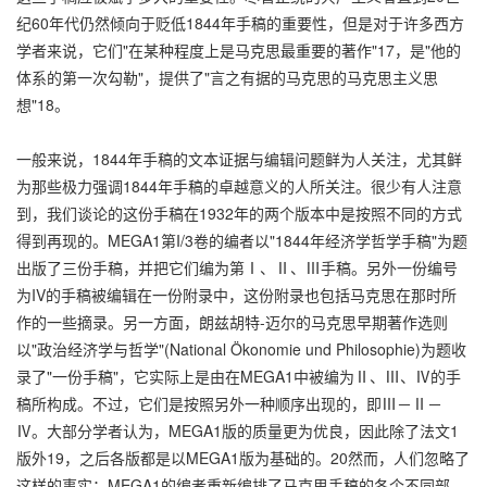
纪60年代仍然倾向于贬低1844年手稿的重要性，但是对于许多西方
学者来说，它们"在某种程度上是马克思最重要的著作"17，是"他的
体系的第一次勾勒"，提供了"言之有据的马克思的马克思主义思
想"18。
一般来说，1844年手稿的文本证据与编辑问题鲜为人关注，尤其鲜
为那些极力强调1844年手稿的卓越意义的人所关注。很少有人注意
到，我们谈论的这份手稿在1932年的两个版本中是按照不同的方式
得到再现的。MEGA1第I/3卷的编者以"1844年经济学哲学手稿"为题
出版了三份手稿，并把它们编为第Ⅰ、Ⅱ、Ⅲ手稿。另外一份编号
为IV的手稿被编辑在一份附录中，这份附录也包括马克思在那时所
作的一些摘录。另一方面，朗兹胡特-迈尔的马克思早期著作选则
以"政治经济学与哲学"(National Ökonomie und Philosophie)为题收
录了"一份手稿"，它实际上是由在MEGA1中被编为Ⅱ、Ⅲ、Ⅳ的手
稿所构成。不过，它们是按照另外一种顺序出现的，即Ⅲ－Ⅱ－
Ⅳ。大部分学者认为，MEGA1版的质量更为优良，因此除了法文1
版外19，之后各版都是以MEGA1版为基础的。20然而，人们忽略了
这样的事实：MEGA1的编者重新编排了马克思手稿的各个不同部