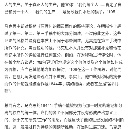
人的生产。关于真正人的生产，他宣称："我们每个人......肯定了自
己和另一个人......我们的生产......是反映我们本质的镜子。"105
马克思中断对穆勒《原理》的摘录而作的那些评论，在明晰性上超
过了第一、第二、第三手稿中的大部分阐述。不过除此之外，这些
评论的风格并没有在本质上不同于那些阐述，尤其是在第三手稿中
所作的补充。需要说明的是，马克思本人并没有对那些补充和他在
笔记中所作的评论进行任何区分。例如，在对穆勒进行评论时，他
在某个地方谈道："如何更详细地规定这个价值以及这个价值如何成
为价格，应当在其他地方加以探讨。"106在这一工作阶段，对他而
言，在哪儿阐发这些观点并不重要。事实上，他中断对穆勒的摘录
而作的评论就能被看作是1844年手稿的继续，或者甚至是"第四手
稿"。
总而言之，马克思的1844年手稿不能被视为与那一时期的笔记相分
离的独立的统一体。它们的各个不同部分并没有形成严格意义上
的、源于先前研究"工作"的思想，而是反映了他的思想发展的不同阶
段。这一发展过程为持续的阅读所推动，在当时进展迅速。马克思