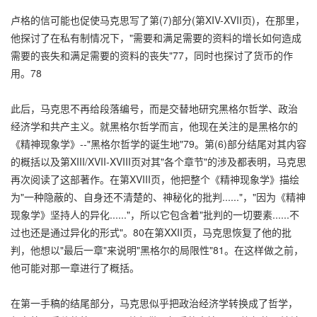
卢格的信可能也促使马克思写了第(7)部分(第XIV-XVII页)，在那里，
他探讨了在私有制情况下，"需要和满足需要的资料的增长如何造成
需要的丧失和满足需要的资料的丧失"77，同时也探讨了货币的作
用。78
此后，马克思不再给段落编号，而是交替地研究黑格尔哲学、政治
经济学和共产主义。就黑格尔哲学而言，他现在关注的是黑格尔的
《精神现象学》--"黑格尔哲学的诞生地"79。第(6)部分结尾对其内容
的概括以及第XIII/XVII-XVIII页对其"各个章节"的涉及都表明，马克思
再次阅读了这部著作。在第XVIII页，他把整个《精神现象学》描绘
为"一种隐蔽的、自身还不清楚的、神秘化的批判......"，"因为《精神
现象学》坚持人的异化......"，所以它包含着"批判的一切要素......不
过也还是通过异化的形式"。80在第XXII页，马克思恢复了他的批
判，他想以"最后一章"来说明"黑格尔的局限性"81。在这样做之前，
他可能对那一章进行了概括。
在第一手稿的结尾部分，马克思似乎把政治经济学转换成了哲学，