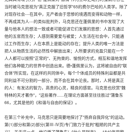
当时被马克思视为"真正克服了旧哲学"65的费尔巴哈的人类学。除了
对现存社会---在其中，无产者由于悲惨的境遇而变得和动物一样，
不再成其为人---的类似批判外，马克思还在蓬佩里的书中发现了大
量与他本人的想法一致或者可能促进它们发展的思想：人首先通过
他的五官而生存；人感到需要爱与被爱；人生活在社会中，只能通
过工作而生存；人在本质上是能动的存在；提升人类的唯一方法是
把人从物质生活的必然性中解放出来；人所要求的充盈只能在一个
人人都可以按照"正常的"、无拘束的、愉悦的方式，相互和谐地发挥
他们各种能力的世界中创造出来。德•蓬佩里认为，这将被自由的"联
合体"所实现，在这样的共同体中，每个个体成员的特殊利益都是共
同利益不可分割的一部分，而不会在其中沦丧。那时，人将是真正
的人：有发达的智力，高贵的心灵，精良的感官。马克思也欣赏"魏
特林的天才著作"，"这些著作......在理论方面甚至往往胜过"蒲鲁东
66，尤其是他的《和谐与自由的保证》。
在第三个补充中，马克思只是简要地探讨了"扬弃自我异化"的运动。
第(1)部分和第(2)部分(第Ⅲ-Ⅳ页)专门致力于批判"粗陋的共产主
义"。关于这一点，他沿循了蒲鲁东(《什么是财产》，1840年巴黎