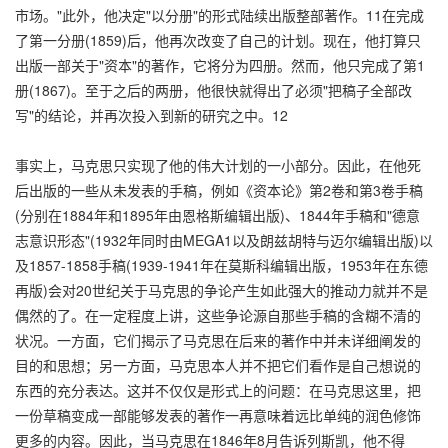
市场。"此外，他决定"以分册"的形式陆续出版整部著作。11在完成
了第一分册(1859)后，他再次改变了自己的计划。现在，他打算只
出版一部关于"资本"的著作，它将分为四册。然而，他只完成了第1
册(1867)。至于之后的两册，他很快就得出了必须"把稿子全部改
写"的结论，并再次投入到新的研究之中。12
事实上，马克思只实现了他的伟大计划的一小部分。因此，在他死
后出版的一些从未发表的手稿，例如《资本论》第2卷和第3卷手稿
(分别在1884年和1895年由恩格斯编辑出版)、1844年手稿和"德意
志意识形态"(1932年同时由MEGA1以及朗兹胡特与迈尔编辑出版)以
及1857-1858手稿(1939-1941年在莫斯科编辑出版，1953年在东德
再版)会对20世纪关于马克思的争论产生如此强大的推动力就并不是
偶然的了。在一定程度上讲，这些争论源自那些手稿的含糊不清的
状况。一方面，它们揭示了马克思在后来的著作中并未详细阐发的
目的和思想；另一方面，马克思本人并不把它们看作是自己想说的
东西的充分表达。这并不仅仅是形式上的问题：在马克思这里，把
一份草稿变成一部能够发表的著作一再意味着远比单纯的润色修饰
更多的内容。因此，当马克思在1846年8月告诉列斯凯，他不得