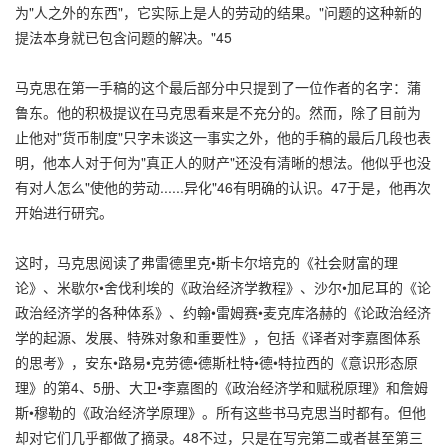
为"人之外的东西"，它实际上是人的劳动的结果。"问题的这种新的
提法本身就已包含问题的解决。"45
马克思在第一手稿的这个最后部分中只提到了一位作者的名字：蒲
鲁东。他的积极提议在马克思看来是不充分的。然而，除了目前为
止他对"货币制度"只字未谈这一事实之外，他的手稿的最后几段也表
明，他本人对于何为"真正人的财产"还没有清晰的想法。他似乎也没
有对人怎么"使他的劳动......异化"46有明确的认识。47于是，他再次
开始进行研究。
这时，马克思阅读了弗雷德里克•斯卡尔培克的《社会财富的理
论》、米歇尔•舍伐利埃的《政治经济学教程》、沙尔•加尼耳的《论
政治经济学的各种体系》、约翰•雷姆赛•麦克库洛赫的《论政治经济
学的起源、发展、特殊对象和重要性》，包括《译者对李嘉图体系
的思考》，安东•路易•克劳德•德斯杜特•德•特拉西的《意识形态原
理》的第4、5册、大卫•李嘉图的《政治经济学和赋税原理》和詹姆
斯•穆勒的《政治经济学原理》。所有这些书马克思当时都有。但他
却对它们几乎都做了摘录。48不过，只是在写完第二或者甚至第三