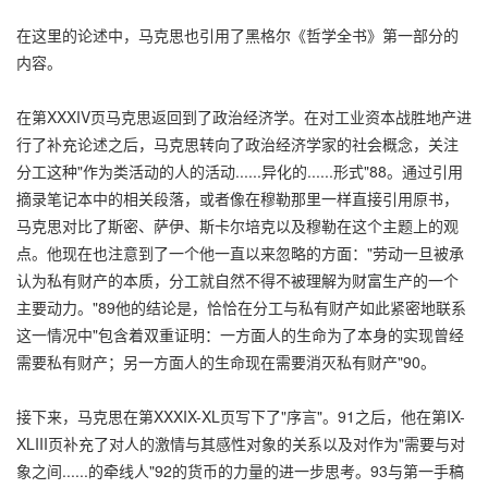
在这里的论述中，马克思也引用了黑格尔《哲学全书》第一部分的
内容。
在第XXXIV页马克思返回到了政治经济学。在对工业资本战胜地产进
行了补充论述之后，马克思转向了政治经济学家的社会概念，关注
分工这种"作为类活动的人的活动......异化的......形式"88。通过引用
摘录笔记本中的相关段落，或者像在穆勒那里一样直接引用原书，
马克思对比了斯密、萨伊、斯卡尔培克以及穆勒在这个主题上的观
点。他现在也注意到了一个他一直以来忽略的方面："劳动一旦被承
认为私有财产的本质，分工就自然不得不被理解为财富生产的一个
主要动力。"89他的结论是，恰恰在分工与私有财产如此紧密地联系
这一情况中"包含着双重证明：一方面人的生命为了本身的实现曾经
需要私有财产；另一方面人的生命现在需要消灭私有财产"90。
接下来，马克思在第XXXIX-XL页写下了"序言"。91之后，他在第IX-
XLIII页补充了对人的激情与其感性对象的关系以及对作为"需要与对
象之间......的牵线人"92的货币的力量的进一步思考。93与第一手稿