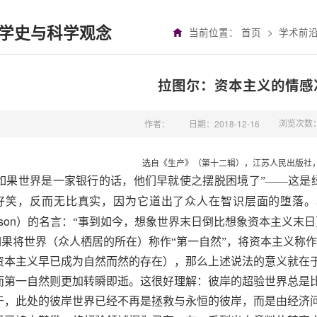
学史与科学观念
当前位置：
首页
>
学术前
拉图尔：资本主义的情感
浏览次数
作者：
日期：2018-12-16
选自《生产》（第十二辑），江苏人民出版社，2
“如果世界是一家银行的话，
他们
早就使之摆脱困境了”——这是
好笑，反而无比真实，因为它道出了众人在智识层面的堕落。
son
）的名言：“事到如今，想象世界末日倒比想象资本主义末日
如果将世界（众人栖居的所在）称作“第一自然”，将资本主义称作
资本主义早已成为自然而然的存在），那么上述说法的意义就在
而第一自然则更加转瞬即逝。这很好理解：彼岸的超验世界总是
于，此处的彼岸世界已经不再是拯救与永恒的彼岸，而是由经济