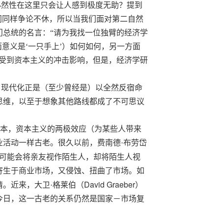
必然性在这里只会让人感到极度无助？提到
间同样争论不休，所以当我们面对第二自然
门总统的名言：“请为我找一位独臂的经济学
意义是‘一只手上’）如何如何，另一方面
样受到资本主义的冲击影响，但是，经济学研
，现代化正是（至少曾经是）以
全然
反宿命
思维，以至于想象其他路线都成了不可思议
根本，资本主义的两极效应（为某些人带来
活动一样古老。很久以前，费南德·布劳岱
可能会将亲友视作陌生人，却将陌生人视
寄生于商业市场，又侵蚀、扭曲了市场。如
David Graeber
。近来，大卫·格莱伯（
）
今日，这一古老的关系仍然是国家－市场复