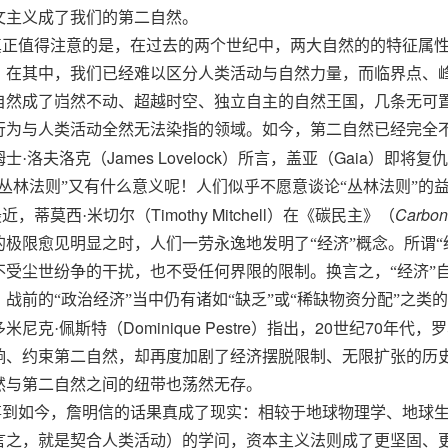
文主义成了我们的第二自然。
真正值得注意的是，在过去的两个世纪中，两大自然的的
特征属
，在其中，我们已经难以区分人类活动与自然力量，而临界点、
自然成了岿然不动、超越时空、独立自主的自然王国，几条无可
行为与人类活动全然无法染指的领域。如今，第二自然已经完全
James Lovelock
Gaia
姆士·洛夫洛克（
）所言，盖亚（
）即将复仇
“丛林法则”又有什么意义呢！人们似乎不愿意谈论“丛林法则”的
Timothy Mitchell
Carbon
最近，蒂莫西·米切尔（
）在《碳民主》（
的
极限
愈见明显之时，人们一劳永逸地发明了“经济”概念。所谓
不受尘世纷争的干扰，也不受任何界限的限制。换言之，“经济”
。战前的“政治经济”当中仍有诸如“缺乏”或“稀缺物资分配”之类
Dominique Pestre
20
70
多米尼克·佩斯特（
）指出，
世纪
年代，罗
响、约束第二自然，却再度加剧了经济摆脱限制、无限扩张的历
然与第二自然之间的纽带也荡然无存。
事到如今，詹明信的话果真成了现实：相较于地球物理学、地球
言之，就是契合人类活动）的学问，资本主义法则成了更坚固、