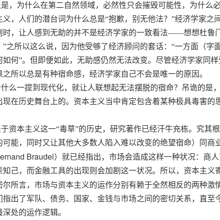
但是，为什么在第二自然领域，必然性只会摧毁可能性，为什么
主义，人们的潜台词为什么总是“抱歉，别无他法？”经济学家之
则时，让人感到无助的并不是经济学家的一致看法——想想杜鲁
！”之所以这么说，因为他受够了经济顾问的套话：“一方面（字面
何如何”。但即便如此，无助感仍然无法改变。尽管经济学家同
果之所以总是有种宿命感，经济学家自己不会是唯一的原因。
为什么一提到现代化，就让人联想起无法摆脱的
宿命
？吊诡的是
出现在历史舞台上的。资本主义当中肯定包含着某种极具毒害的
。
关于资本主义这一“毒草”的历史，研究著作已经汗牛充栋。究其
的可能，同时又让其他大多数人陷入难以改变的绝望宿命）同商业
ernand Braudel
）就已经指出，市场会造成这样一种状况：商人
辈知己，而金融工具的出现则会加剧这一状况。所以，资本主义
岱尔所言，市场与资本主义的运作分别有赖于全然相反的两种激情
们指出了军队、债务、国家、金钱与市场之间的密切关系，直至
最深处的运作逻辑。