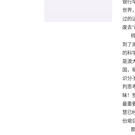
银行
世界
过的
废去
到了
的科
是澳
国，
识分
判思
昧！
最重
慧已
份艰