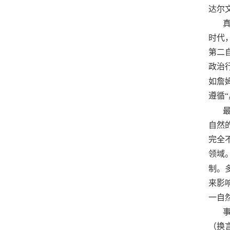
达尔
时代
第二
政治
如詹
遵循
自然
完全
领域
制。
来影
一自
（换