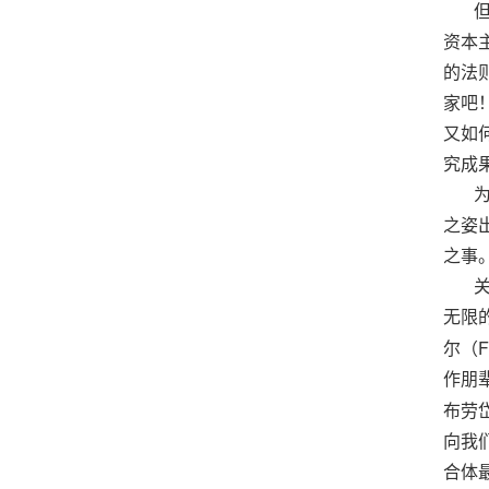
资本
的法
家吧
又如
究成
之姿
之事
无限
F
尔（
作朋
布劳
向我
合体