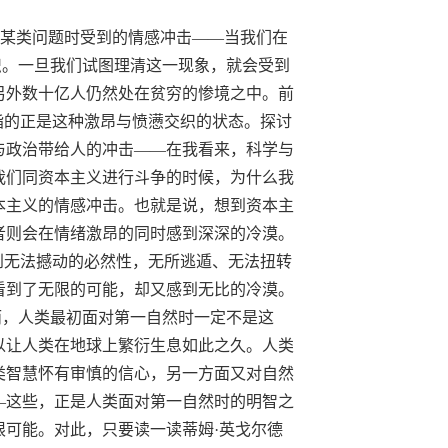
考某类问题时
受到的情感冲击
——当我们在
织。一旦我们试图理清这一现象，就会受到
另外数十亿人仍然处在贫穷的惨境之中。前
指的正是这种激昂与愤懑交织的状态。探讨
与政治带给人的冲击——在我看来，科学与
我们同资本主义进行斗争的时候，为什么我
本主义的情感冲击
。也就是说，
想到
资本主
者则会在情绪激昂的同时感到深深的冷漠。
到无法撼动的必然性，无所逃遁、无法扭转
看到了
无限的可能
，却又感到
无比的冷漠
。
而，人类最初面对第一自然时一定不是这
以让人类在地球上繁衍生息如此之久。人类
类智慧怀有审慎的信心，另一方面又对自然
—这些，正是人类面对第一自然时的明智之
可能。对此，只要读一读蒂姆·英戈尔德