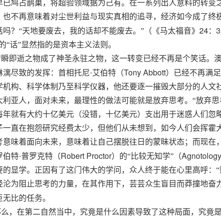
早已鸠占鹊巢，将超验领域据为己有。在一系列出人意料的转变
，也不再意味着对尘世利益与现实真相的追寻，经济如今成了终
24
3
话吗？“天地要废去，我的话却不能废去。”（《马太福音》
：
”的“话”显然指的是资本主义法则。
转瞬即逝之物成了神圣永驻之物，这一转变已经不再是个笑话。澳大
Tony Abbott
淋漓尽致的发挥：首相托尼·艾伯特（
）已经不再满足
学机构、科学体制乃至科学仪器，他还要逐一摧毁大部分的人文
大利亚人，面对未来，最
理性
的做法可能就是放弃思考。“放弃思
每年就有大约十亿美元（没错，十亿美元）支出用于迷惑人们忽
子一直在抱怨研究经费太少，但他们从未想到，如今人们会挥霍
考意味着面向未来，意味着让自己摆脱往日的蒙昧状态；而现在
Robert Proctor
Agnotolog
罗伯特·普罗克特（
）的“比较无知学”（
要的显学。正因有了这门伟大的学问，众人终于能在心里高呼：“
经沦为阻止思考的力量，在其作用下，芸芸众生盲目而莽撞地奋
巨无比的任务。
那么，在第二自然当中，究竟是什么因素导致了这种局面，究竟