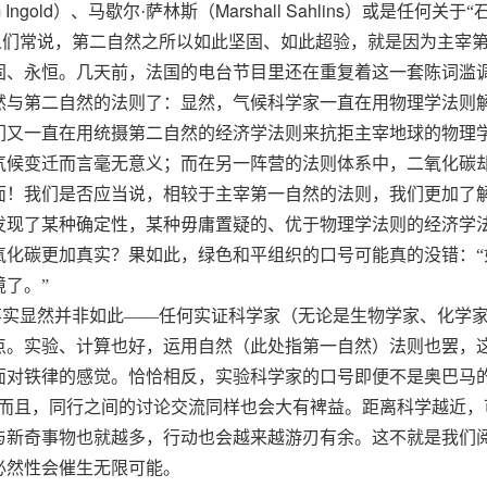
 Ingold
Marshall Sahlins
）、马歇尔·萨林斯（
）或是任何关于“
人们常说，第二自然之所以如此坚固、如此超验，就是因为主宰第二
固、永恒。几天前，法国的电台节目里还在重复着这一套陈词滥
然与第二自然的法则了：显然，气候科学家一直在用物理学法则
们又一直在用统摄第二自然的经济学法则来
抗拒
主宰地球的物理
气候变迁而言毫无意义；而在另一阵营的法则体系中，二氧化碳
面！我们是否应当说，相较于主宰第一自然的法则，我们更加了
发现了某种确定性，某种毋庸置疑的、
优于
物理学法则的经济学
氧化碳更加真实？果如此，绿色和平组织的口号可能真的没错：
境了。”
事实显然并非如此——任何实证科学家（无论是生物学家、化学
点。实验、计算也好，运用自然（此处指第一自然）法则也罢，
面对铁律的感觉。恰恰相反，实验科学家的口号即便不是奥巴马的
”而且，同行之间的讨论交流同样也会大有裨益。距离科学越近
与新奇事物也就越多，行动也会越来越游刃有余。这不就是我们
必然性会催生无限可能。