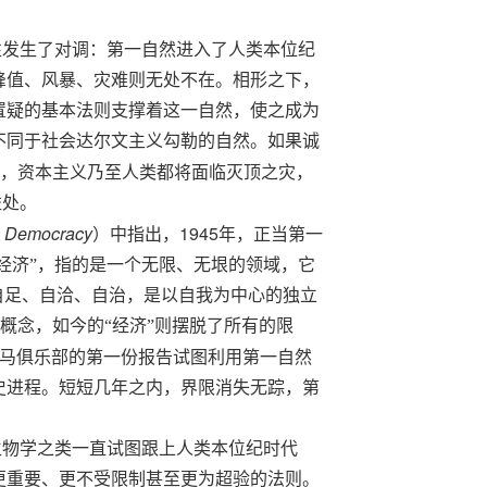
性发生了对调
：第一自然进入了人类本位纪
峰值、风暴、灾难则无处不在。相形之下，
置疑的基本法则支撑着这一自然，使之成为
不同于社会达尔文主义勾勒的自然。如果诚
，资本主义乃至人类都将面临灭顶之灾，
益处。
 Democracy
1945
）中指出，
年，正当第一
“经济”，指的是一个无限、无垠的领域，它
自足、自洽、自治，是以自我为中心的独立
的概念，如今的“经济”则摆脱了所有的限
马俱乐部的第一份报告试图利用第一自然
史进程。短短几年之内，界限消失无踪，第
生物学之类一直试图跟上人类本位纪时代
更重要、更不受限制甚至更为
超验
的法则。