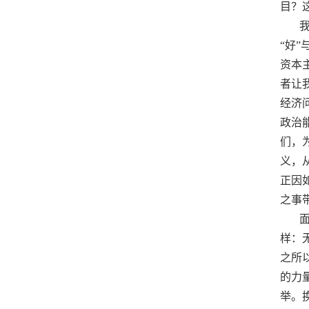
目？
“好
资本
者让
经济
政治
们，
义，
正因
之事
样：
之所
的力
举。