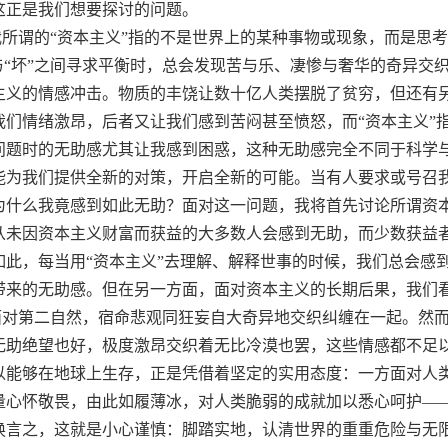
这正是我们想要探讨的问题。
我所谓的“资本主义”指的不是世界上的某种事物或现象，而是思
”与“坏”之间寻求平衡时，总会发现
苦
与
乐
、
凄惨
与
奢华
的奇异交
主义的情感冲击。物质的丰饶让数十亿人类摆脱了贫穷，但还有
我们情绪激昂，后者又让我们感到苦闷甚至愤怒，而“资本主义”
问题时的
无助
感尤其让我感到困惑，这种无助感完全不同于科学
能为我们提供全新的对策，开启全新的可能。当有人要求或号召
为什么我竟感到如此无助？面对这一问题，我将首先讨论所谓
资
从未因资本主义财富而获益的大多数人会
感到无助
，而少数获益
如此，每当用“资本主义”去理解、解释世事的时候，我们总会感
带来的无助感。但在另一方面，面对资本主义的长期后果，我们
面对第二自然，宿命悲观同狂妄自大奇异地交织纠缠在一起。然
无助绝望也好，极度激昂交织着无比冷漠也罢，这些情感都不足
以能够在地球上生存，正是凭借着坚定的实用态度：一方面对人
量心怀敬畏，由此如履薄冰，对人类脆弱的成就加以悉心呵护—
换言之，这就是小心谨慎：脚踏实地，认清世界的重重危险与无限