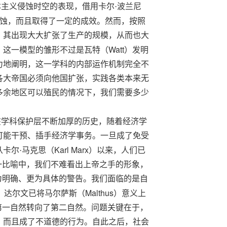
主义侵蚀时空的表现，借用卡尔·波兰尼
蚀，而且取得了一定的成效。然而，按照
，其出现大大扩张了生产的规模，从而也大
Watt
，这一模型的雏形不过是瓦特（
）发明
力地阐明，这一学科的内部运作机制完全不
各大帝国必须向他国扩张，实践各类本来无
多余地区可以殖民的情况下，我们需要多少
该学科
保护层
不断加厚的历史，随着经济学
可能干预、插手经济学事务。一旦成了免受
Karl Marx
卡尔·马克思（
）以来，人们已
一比喻中，我们不难看出上帝之手的形象，
为明确、更为具体的警告。我们面临的是自
Malthus
，达尔文已将马尔萨斯（
）意义上
第一自然转向了第二自然。问题关键在于，
，而且成了不道德的行为。自此之后，社会