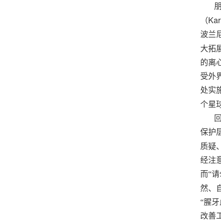
Kar
（
波兰
大拓
的离
受外
处实
个星
保护
质疑
经注
而“
然、
“腥
改善