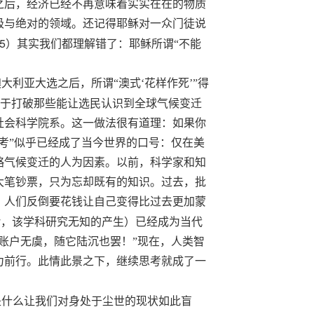
之后，经济已经不再意味着实实在在的物质
极与绝对的领域。还记得耶稣对一众门徒说
5
）其实我们都理解错了：耶稣所谓“不能
利亚大选之后，所谓“澳式‘花样作死’”得
于打破那些能让选民认识到全球气候变迁
社会科学院系。这一做法很有道理：如果你
考”似乎已经成了当今世界的口号：仅在美
略气候变迁的人为因素。以前，科学家和知
大笔钞票，只为
忘却
既有的知识。过去，批
，人们反倒要花钱让自己变得比过去更加蒙
y
，该学科研究无知的产生）已经成为当代
账户无虞，随它陆沉也罢！”现在，人类智
力前行。此情此景之下，继续思考就成了一
是什么让我们对身处于尘世的现状如此盲