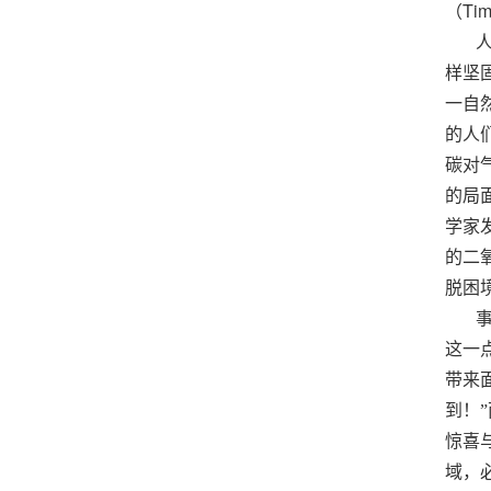
Tim
（
样坚
一自
的人
碳对
的局
学家
的二
脱困
这一
带来
到！
惊喜
域，