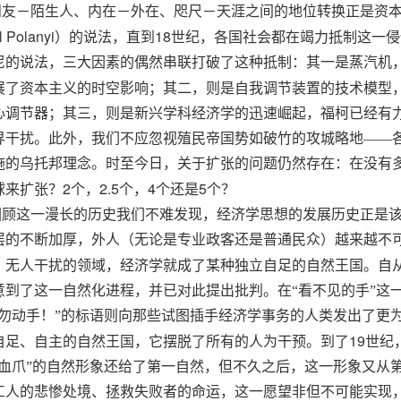
朋友－陌生人、内在－外在、咫尺－天涯之间的地位转换正是资本
l Polanyi
18
）的说法，直到
世纪，各国社会都在竭力抵制这一侵
尼的说法，三大因素的偶然串联打破了这种抵制：其一是蒸汽机
展了资本主义的时空影响；其二，则是自我调节装置的技术模型
心调节器；其三，则是新兴学科经济学的迅速崛起，福柯已经有
界干扰。此外，我们不应忽视殖民帝国势如破竹的攻城略地——
施的乌托邦理念。时至今日，关于扩张的问题仍然存在：在没有
2
2.5
4
5
球来扩张？
个，
个，
个还是
个？
回顾这一漫长的历史我们不难发现，经济学思想的发展历史正是
层的不断加厚，外人（无论是专业政客还是普通民众）越来越不
、无人干扰的领域，经济学就成了某种独立自足的自然王国。自从
意到了这一自然化进程，并已对此提出批判。在“看不见的手”这
请勿动手！”的标语则向那些试图插手经济学事务的人类发出了更
19
自足、自主的自然王国，它摆脱了所有的人为干预。到了
世纪
牙血爪”的自然形象还给了第一自然，但不久之后，这一形象又从
工人的悲惨处境、拯救失败者的命运，这一愿望非但不可能实现