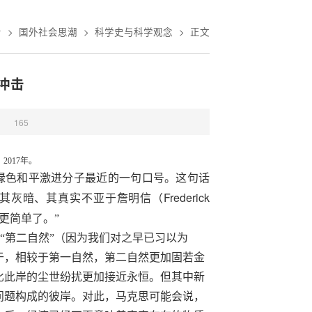
沿
>
国外社会思潮
>
科学史与科学观念
>
正文
冲击
：
165
017年。
绿色和平激进分子最近的一句口号。这句话
Frederick
其灰暗、其真实不亚于詹明信（
更简单了。”
“第二自然”（因为我们对之早已习以为
于，相较于第一自然，第二自然更加固若金
比此岸的尘世纷扰更加接近永恒。但其中新
问题构成的彼岸。对此，马克思可能会说，