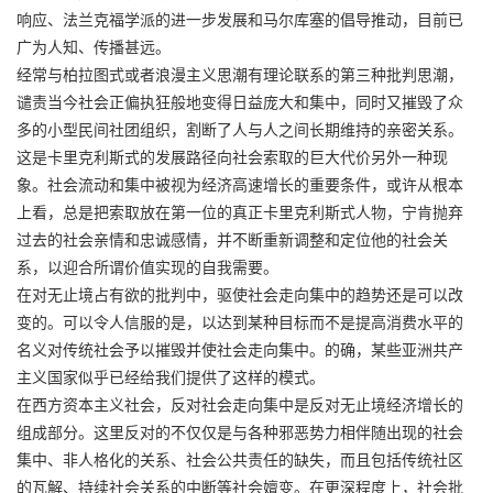
响应、法兰克福学派的进一步发展和马尔库塞的倡导推动，目前已
广为人知、传播甚远。
经常与柏拉图式或者浪漫主义思潮有理论联系的第三种批判思潮，
谴责当今社会正偏执狂般地变得日益庞大和集中，同时又摧毁了众
多的小型民间社团组织，割断了人与人之间长期维持的亲密关系。
这是卡里克利斯式的发展路径向社会索取的巨大代价另外一种现
象。社会流动和集中被视为经济高速增长的重要条件，或许从根本
上看，总是把索取放在第一位的真正卡里克利斯式人物，宁肯抛弃
过去的社会亲情和忠诚感情，并不断重新调整和定位他的社会关
系，以迎合所谓价值实现的自我需要。
在对无止境占有欲的批判中，驱使社会走向集中的趋势还是可以改
变的。可以令人信服的是，以达到某种目标而不是提高消费水平的
名义对传统社会予以摧毁并使社会走向集中。的确，某些亚洲共产
主义国家似乎已经给我们提供了这样的模式。
在西方资本主义社会，反对社会走向集中是反对无止境经济增长的
组成部分。这里反对的不仅仅是与各种邪恶势力相伴随出现的社会
集中、非人格化的关系、社会公共责任的缺失，而且包括传统社区
的瓦解、持续社会关系的中断等社会嬗变。在更深程度上，社会批