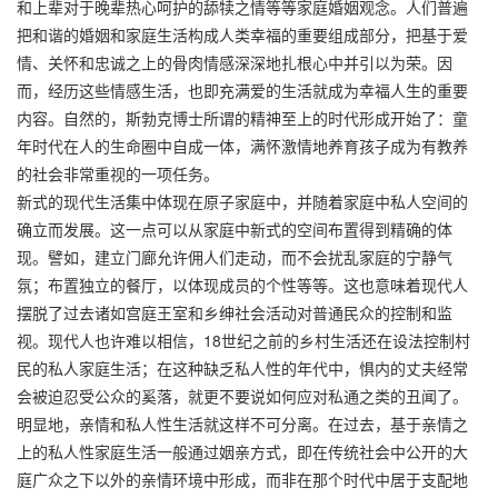
和上辈对于晚辈热心呵护的舔犊之情等等家庭婚姻观念。人们普遍
把和谐的婚姻和家庭生活构成人类幸福的重要组成部分，把基于爱
情、关怀和忠诚之上的骨肉情感深深地扎根心中并引以为荣。因
而，经历这些情感生活，也即充满爱的生活就成为幸福人生的重要
内容。自然的，斯勃克博士所谓的精神至上的时代形成开始了：童
年时代在人的生命圈中自成一体，满怀激情地养育孩子成为有教养
的社会非常重视的一项任务。
新式的现代生活集中体现在原子家庭中，并随着家庭中私人空间的
确立而发展。这一点可以从家庭中新式的空间布置得到精确的体
现。譬如，建立门廊允许佣人们走动，而不会扰乱家庭的宁静气
氛；布置独立的餐厅，以体现成员的个性等等。这也意味着现代人
摆脱了过去诸如宫庭王室和乡绅社会活动对普通民众的控制和监
视。现代人也许难以相信，18世纪之前的乡村生活还在设法控制村
民的私人家庭生活；在这种缺乏私人性的年代中，惧内的丈夫经常
会被迫忍受公众的奚落，就更不要说如何应对私通之类的丑闻了。
明显地，亲情和私人性生活就这样不可分离。在过去，基于亲情之
上的私人性家庭生活一般通过姻亲方式，即在传统社会中公开的大
庭广众之下以外的亲情环境中形成，而非在那个时代中居于支配地