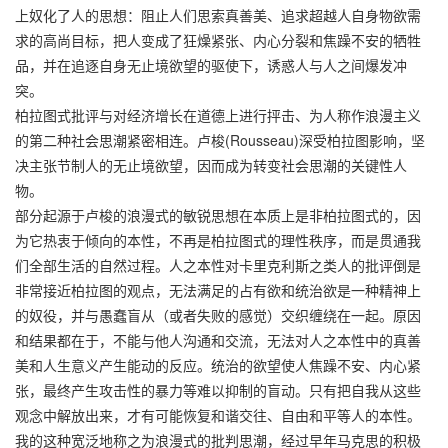
上奴化了人的思想：阻止人们思索真善美、追求超越人自身物欲需
求的高尚目标，把人变成了狂燥紧张、内心分裂和焦躁不安的牺牲
品，并在追逐自身无止境欲望的驱使下，诱惑人与人之间爆发冲
突。
柏拉图式批评与对经济增长在道德上进行抨击、为人称作浪漫主义
的第二种社会思潮紧密相连。卢梭(Rousseau)深受柏拉图影响，坚
决主张节制人的无止境欲望，因而成为转变社会思潮的关键性人
物。
部分起源于卢梭的浪漫式的敏锐思想在本质上是非柏拉图式的，因
为它热衷于倾向的本性，不再是柏拉图式的理性秩序，而是贯通我
们全部生活的自然过程。人之本性对卡里克利斯之类人的批评倒是
非常接近柏拉图的观点，无法满足的占有欲和统治欲是一种精神上
的奴役，并与愚蠢盲从（或者失败的感觉）交织缠绕在一起。原因
和结果都在于，不能与他人沟通和交流，无法对人之本性中的真善
美和人生意义产生能动的反应。统治的欲望使人焦躁不安、内心紧
张，最终产生攻击性的暴力等难以抑制的盲动。只有把自我从这些
观念中解放出来，才有可能恢复和谐交往、自由和平等人的本性。
我的这种宽泛地称之为浪漫式的批判思潮，经过早年马克思的积极