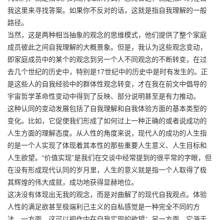
我这里来寻找答案。如果你不反对的话，这就是指自我理解的一般
路径。
当然，这是两种相当抽象的观念的思维模式，他们提供了整个家庭
成员彼此之间自我理解的大概景象。但是，我认为这些观念变动，
即家庭成员中的某个的观念到另一个人不同观念的不断转变，在过
去几个世纪的历史中，特别是17世纪中的历史中是时有发生的。正
是这些人的自我经验中的群体性观念转变，才在我在前文中倡导的
宇宙哲学革命性变动中得到了反映、部分说明甚至是有力推动。
这种认同的变动发展包括了自我理解和自我体验方面的基本类型的
变化。比如，它促使我们形成了如何过上一种正确的或者说成功的
人生方面的理解态度。从人性的角度来说，现代人的成功的人生指
的是一个人实现了体现着其本性的那些重要人生意义、人生目标和
人生欲望。“价值实现”是我们在交谈中经常提到的很平常的字眼，但
在没有形成现代认同的岁月里，人生的意义就是指一个人取得了极
其辉煌的伟大成就，成功地获得显赫地位。
这决没有体现出无我的观念，而是对曲解了的现代自我观点。体验
人性的满足欲甚至极端利己主义的自私感觉是一种完全不同的方
法。一方面，这可以视作内在自我实现的欲望；另一方面，它源于