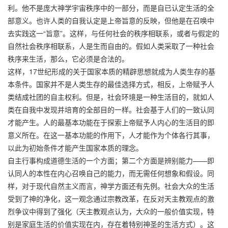
利。他不是庞大神学宇宙秩序中的一部分，而是自已认定生活的全
部意义。也许人类的自我认定是上帝旨意的反映，但他是在召唤中
去实践这一“旨意”。这样，与任何社会的秩序相联系，或者与假定的
自然社会秩序相联系，人是生而自由的。假如人类采取了一种社会
秩序来生活，那么，它必须是合法的。
这样，17世纪形成的关于国家本质的精辟思想就成为人类生存的基
本条件。国家并不是人类生存的最佳选择方式，相反，上帝赋予人
类结成社团的自主权利。但是，社会环境是一种生活目的，就如人
类在自我中发现并培育的全部目的一样。社会基于人们的一致认同
才能产生。人的最基本功能在于探索上帝赋予人内心的生活目的即
意义所在。在这一基本功能的作用下，人才能作为个体各行其事，
以此为初始条件才能产生国家本质的理念。
自主行事构成道德生活的一个方面；第二个方面是辨别能力——即
认同人的本性在内心召唤自己的能力，而无需任何想象和假设。同
样，对于现代自然主义而言，神学方面还有先例。社会大众的生活
受到了神的净化，这一观念通过宗教改革，在反对天主教观点的激
烈争议中得到了强化（天主教观点认为，大众的一般价值实现，特
别是家庭生活的价值实现在内，存在着特别神圣的生活方式）。这