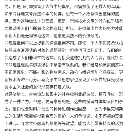
约，但是飞行却损害了大气中的臭氧，声震损伤了无数人的耳膜。
如果冷静地来考虑这件事的利弊，没有一个人愿意做出这样的选
择，因为这种做法十分荒谬。但是，崇尚技术文明的倾向似乎强有
力推动着人们不断做出这种选择；所以，必须做出巨大的努力才能
阻止人们毫无理智地选择、追求更高技术的价值倾向。
非理性批判与以上提到的道德批判不同。即使一个人不愿意承认柏
拉图或者浪漫式的对善的道德感觉，但他也可以判断出，我们的社
会造成了人们非理性的选择。对接受道德批判的人而言，现代社会
的非理性现象与道德混乱不是没有联系的。我们经常能觉察到这种
不正常现象：不断扩张的物欲需求之动机与嗜好增加产品数量、更
新技术等密不可分。马克思主义思想家也发现了非理性的优先权与
资本主义社会的意识形态存在着关联。
对经济增长、社会流动和集中的社会批判此起彼伏，相互呼应，形
成了一种合力。但是，更有意思的是，这些呐喊者群体却又自相矛
盾。他们也要对辩护社会的种种思潮作出回应——因为卡里克利斯
式的生活毕竟能够得到合理的辩护。人们争辩说，永不停顿的事业
上进心、寻求并征服新的领地等等欲望，能给人们带来持久的活力
和创造力；社会的集中和流动则拓宽了人们的视野。一个富有活