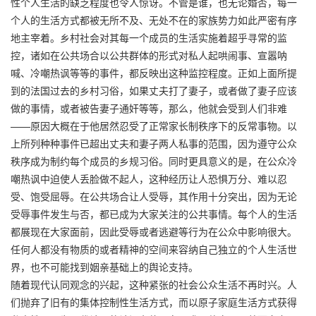
性个人生活的缺乏程度也令人惊讶。不管是谁，也无论婚否，每一
个人的生活方式都被无所不及、无处不在的家族势力如此严密有序
地主宰着。乡村社会对其每一个成员的生活实施着超乎寻常的监
控，诸如在公共场合以公共群体的形式对私人起哄闹事、宣嚣呐
喊、冷嘲热讽等等的事件，都反映出这种监控程度。正如上面所提
到的法国过去的乡村习俗，如果丈夫打了妻子，或者做了妻子应该
做的事情，或者被告妻子通奸等等，那么，他就会受到人们非难
——原因大概在于他居然忍受了正常家长制秩序下的反常事物。以
上所列种种事件已超出丈夫和妻子两人私事的范围，因为遵守公众
秩序成为制约每个成员的乡规习俗。同时更具意义的是，在公众冷
嘲热讽中迫使人丢脸做不起人，这种经历让人恐惧万分、难以忍
受、饱受屈辱。在公共场合让人受辱，其作用十分突出，因为无论
受辱事件发生与否，都已成为大家关注的公共事情。每个人的生活
都展现在大家面前，因此受辱或者逃避等行为在公众中影响很大。
任何人都没有物质的或者精神的空间来容纳自己独立的个人生活世
界，也不可能找到姻亲基础上的舆论支持。
随着现代认同观念的兴起，这种紧张的社会公众生活不再时兴。人
们抛弃了旧有的集体控制性生活方式，而以原子家庭生活方式获得