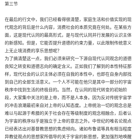
第三节
在最后的行文中，我们已经看得很清楚，家庭生活和价值实现的现
代观念的背后是什么内容，消费社会的本质究竟在何处。在某些方
面，这是现代认同的最高形式，是与现代认同并行发展的认识主体
的新感知。但是，它能否提升道德的约束力量，以此限制传统意义
上无止境消费的享乐思想呢？
为了搞清楚这一点，我们必须来研究一下源自现代认同观念的道德
良知之转变和道德志向的确定含义。正如我们了解到的本性特征那
样，现代社会的认识主体必须在自我的本性中，也即在自身内部找
到自己的全部生活意义。一个人不可能在他只是其中一部分的宇宙
秩序中找到生活的终极目的。当然，在认同的现代转变的初始阶
段，大家集中关注的是上帝，而不是人本身。因为反对传统宇宙学
的冲击浪潮最初来自对上帝的认知态度。上帝统治一切的观念总是
难以与起源于希腊的关于社会存在等级制度的观念相融合，后者认
为宇宙的秩序似乎是独立于上帝的意志之外。中世纪的唯名论观点
已经表达出对基督教思想的焦虑倾向。诸如布鲁诺等具有相当程度
异教徒观点的思想家所倡导的关于宇宙的新思想，更加强烈地唤醒