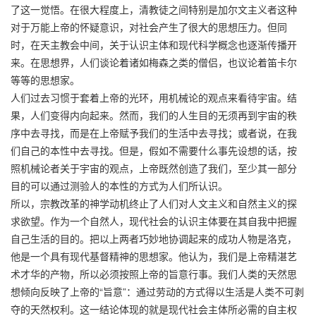
了这一觉悟。在很大程度上，清教徒之间特别是加尔文主义者这种
对于万能上帝的怀疑意识，对社会产生了很大的思想压力。但同
时，在天主教会中间，关于认识主体和现代科学概念也逐渐传播开
来。在思想界，人们谈论着诸如梅森之类的僧侣，也议论着笛卡尔
等等的思想家。
人们过去习惯于套着上帝的光环，用机械论的观点来看待宇宙。结
果，人们变得内向起来。然而，我们的人生目的无须再到宇宙的秩
序中去寻找，而是在上帝赋予我们的生活中去寻找；或者说，在我
们自己的本性中去寻找。但是，假如不需要什么事先设想的话，按
照机械论者关于宇宙的观点，上帝既然创造了我们，至少其一部分
目的可以通过测验人的本性的方式为人们所认识。
所以，宗教改革的神学动机终止了人们对人文主义和自然主义的探
求欲望。作为一个自然人，现代社会的认识主体要在其自我中把握
自己生活的目的。把以上两者巧妙地协调起来的成功人物是洛克，
他是一个具有现代基督精神的思想家。他认为，我们是上帝精湛艺
术才华的产物，所以必须按照上帝的旨意行事。我们人类的天然思
想倾向反映了上帝的“旨意”：通过劳动的方式得以生活是人类不可剥
夺的天然权利。这一结论体现的就是现代社会主体所必需的自主权