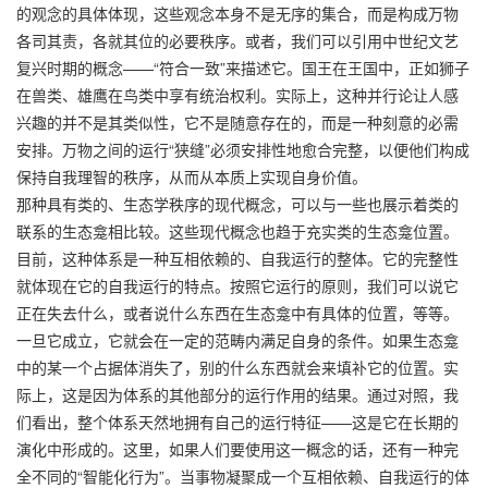
的观念的具体体现，这些观念本身不是无序的集合，而是构成万物
各司其责，各就其位的必要秩序。或者，我们可以引用中世纪文艺
复兴时期的概念——“符合一致”来描述它。国王在王国中，正如狮子
在兽类、雄鹰在鸟类中享有统治权利。实际上，这种并行论让人感
兴趣的并不是其类似性，它不是随意存在的，而是一种刻意的必需
安排。万物之间的运行“狭缝”必须安排性地愈合完整，以便他们构成
保持自我理智的秩序，从而从本质上实现自身价值。
那种具有类的、生态学秩序的现代概念，可以与一些也展示着类的
联系的生态龛相比较。这些现代概念也趋于充实类的生态龛位置。
目前，这种体系是一种互相依赖的、自我运行的整体。它的完整性
就体现在它的自我运行的特点。按照它运行的原则，我们可以说它
正在失去什么，或者说什么东西在生态龛中有具体的位置，等等。
一旦它成立，它就会在一定的范畴内满足自身的条件。如果生态龛
中的某一个占据体消失了，别的什么东西就会来填补它的位置。实
际上，这是因为体系的其他部分的运行作用的结果。通过对照，我
们看出，整个体系天然地拥有自己的运行特征——这是它在长期的
演化中形成的。这里，如果人们要使用这一概念的话，还有一种完
全不同的“智能化行为”。当事物凝聚成一个互相依赖、自我运行的体