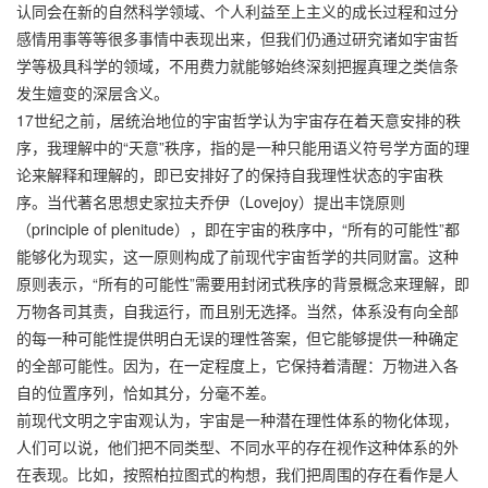
认同会在新的自然科学领域、个人利益至上主义的成长过程和过分
感情用事等等很多事情中表现出来，但我们仍通过研究诸如宇宙哲
学等极具科学的领域，不用费力就能够始终深刻把握真理之类信条
发生嬗变的深层含义。
17世纪之前，居统治地位的宇宙哲学认为宇宙存在着天意安排的秩
序，我理解中的“天意”秩序，指的是一种只能用语义符号学方面的理
论来解释和理解的，即已安排好了的保持自我理性状态的宇宙秩
序。当代著名思想史家拉夫乔伊（Lovejoy）提出丰饶原则
（principle of plenitude），即在宇宙的秩序中，“所有的可能性”都
能够化为现实，这一原则构成了前现代宇宙哲学的共同财富。这种
原则表示，“所有的可能性”需要用封闭式秩序的背景概念来理解，即
万物各司其责，自我运行，而且别无选择。当然，体系没有向全部
的每一种可能性提供明白无误的理性答案，但它能够提供一种确定
的全部可能性。因为，在一定程度上，它保持着清醒：万物进入各
自的位置序列，恰如其分，分毫不差。
前现代文明之宇宙观认为，宇宙是一种潜在理性体系的物化体现，
人们可以说，他们把不同类型、不同水平的存在视作这种体系的外
在表现。比如，按照柏拉图式的构想，我们把周围的存在看作是人