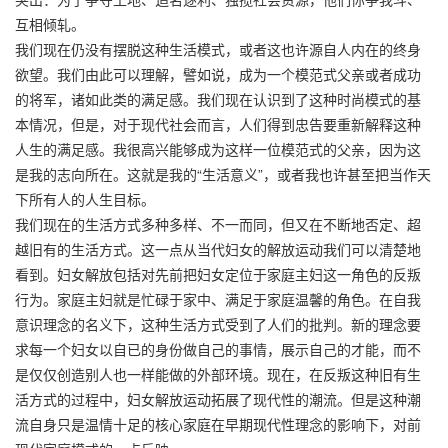
互相倾轧。
我们现在仍没有摆脱这种生活模式，或者这也许源自人内在的终身
欲望。我们由此可以理解，譬如说，成为一个模范式父亲或者成功
的将军，诸如此类的满足感。我们现在认识到了这种时尚模式的基
本情况，但是，对于现代社会而言，人们得到忠告要重新解释这种
人生的满足感。我很高兴能够成为这样一位模范式的父亲，因为这
是我的志向所在。这就是我的“生活意义”，或者我也许甚至把当作天
下所有人的人生目标。
我们现在的生活方式多种多样、不一而同，但又在不断地否定、超
越旧有的生活方式。这一点从当代妇女的解放运动我们可以清楚地
看到。妇女解放包括对先前把妇女定位于家庭主妇这一角色的反叛
行为。家庭主妇就是忙碌于家中、满足于家庭温馨的角色。在自我
意识理念的名义下，这种生活方式受到了人们的批判。新的理念要
求每一个妇女以自已的身份做自己的事情，展示自己的才能，而不
是仅仅创造别人也一样能做的外部环境。现在，在反叛这种旧有生
活方式的过程中，妇女解放运动拓展了现代性的潮流。但是这种潮
流自身只是温情十足的核心家庭在早期现代性理念的影响下，对前