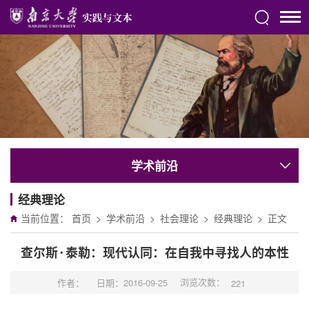
学术前沿
经典理论
当前位置：
首页
>
学术前沿
>
社会理论
>
经典理论
>
正文
查尔斯·泰勒：现代认同：在自我中寻找人的本性
浏览次数：
作者：
日期：2016-09-25
221