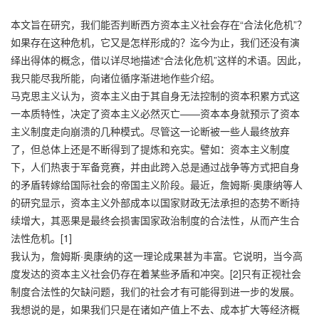
本文旨在研究，我们能否判断西方资本主义社会存在“合法化危机”？
如果存在这种危机，它又是怎样形成的？迄今为止，我们还没有演
绎出得体的概念，借以详尽地描述“合法化危机”这样的术语。因此，
我只能尽我所能，向诸位循序渐进地作些介绍。
马克思主义认为，资本主义由于其自身无法控制的资本积累方式这
一本质特性，决定了资本主义必然灭亡——资本本身就预示了资本
主义制度走向崩溃的几种模式。尽管这一论断被一些人最终放弃
了，但总体上还是不断得到了提炼和充实。譬如：资本主义制度
下，人们热衷于军备竞赛，并由此跨入总是通过战争等方式把自身
的矛盾转嫁给国际社会的帝国主义阶段。最近，詹姆斯·奥康纳等人
的研究显示，资本主义外部成本以国家财政无法承担的态势不断持
续增大，其恶果是最终会损害国家政治制度的合法性，从而产生合
法性危机。[1]
我认为，詹姆斯·奥康纳的这一理论成果甚为丰富。它说明，当今高
度发达的资本主义社会仍存在着某些矛盾和冲突。[2]只有正视社会
制度合法性的欠缺问题，我们的社会才有可能得到进一步的发展。
我想说的是，如果我们只是在诸如产值上不去、成本扩大等经济概