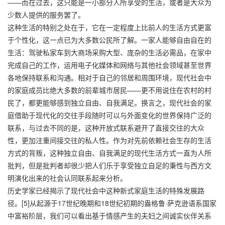
——而在过去，这只能是一小部分人所享受的生活，或者是大众为
少数人提供的服务罢了。
这种生活的特别之处在于，它在一定程度上比前人的生活方式更富
于个性化，这一点已为大多数公民所了解。一家人能够自由自在的
生活：驾驶私家车到大商场采购大型、庞杂的生活必需品，在家中
完成自己的工作，运用电子化媒体和网络与其他社会领域甚至世界
各地保持联系和沟通。相对于自己的邻居和周围环境，现代社会中
的家庭成员比绝大多数的前辈城市居民——更不用说住在农村的村
民了，都更能够感到独立自由、自我满足。换言之，现代社会的家
庭借助于现代化的交往手段随时可以与外面变化的世界保持广泛的
联系，与过去不同的是，这种开放式联系避开了直接交往的大众
性，更加注重间接交往的私人性。作为对先前依赖社会生存的生活
方式的背叛，这种独立自由、自我满足的现代生活方式一直为人所
批判，但是批判者却很少把人们乐于享受独立自足的秉性与西方文
明演化出来的社会认同联系起来分析。
历史学家已经揭示了现代社会中这种新式家庭生活的特殊发展路
径。[5]从起源于17世纪晚期和18世纪初期的盎格鲁·萨克逊语系国家
中富裕阶层，我们可以看出基于情感产生的夫妇之间诚实伙伴关系