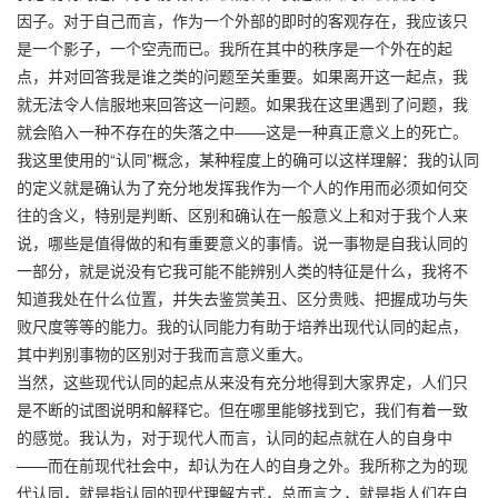
因子。对于自己而言，作为一个外部的即时的客观存在，我应该只
是一个影子，一个空壳而已。我所在其中的秩序是一个外在的起
点，并对回答我是谁之类的问题至关重要。如果离开这一起点，我
就无法令人信服地来回答这一问题。如果我在这里遇到了问题，我
就会陷入一种不存在的失落之中——这是一种真正意义上的死亡。
我这里使用的“认同”概念，某种程度上的确可以这样理解：我的认同
的定义就是确认为了充分地发挥我作为一个人的作用而必须如何交
往的含义，特别是判断、区别和确认在一般意义上和对于我个人来
说，哪些是值得做的和有重要意义的事情。说一事物是自我认同的
一部分，就是说没有它我可能不能辨别人类的特征是什么，我将不
知道我处在什么位置，并失去鉴赏美丑、区分贵贱、把握成功与失
败尺度等等的能力。我的认同能力有助于培养出现代认同的起点，
其中判别事物的区别对于我而言意义重大。
当然，这些现代认同的起点从来没有充分地得到大家界定，人们只
是不断的试图说明和解释它。但在哪里能够找到它，我们有着一致
的感觉。我认为，对于现代人而言，认同的起点就在人的自身中
——而在前现代社会中，却认为在人的自身之外。我所称之为的现
代认同，就是指认同的现代理解方式，总而言之，就是指人们在自