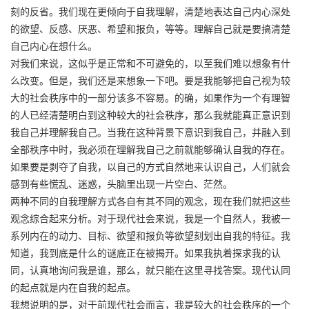
刻的反省。我们现在更倾向于自我理解，清楚地表达自己内心深处
的欲望、反感、厌恶、希望和报负，等等。理解自己就是要搞清楚
自己内心在想什么。
对我们来说，这似乎是正常和不可避免的，以至我们难以想象有什
么改变。但是，我们还是来想象一下吧。要是我能够把自己视为较
大的社会秩序中的一部分该多不容易。的确，如果作为一个有理智
的人已经清楚明白到这种较大的社会秩序，那么我就能真正意识到
我自己并理解我自己。当我在这种背景下意识到我自己，并融入到
全部秩序中时，我必须在理解我自己之前就能够确认自我的存在。
如果要是剥夺了自我，以自己的方式自然地来认识自己，人们就会
感到有些慌乱、迷惑，头脑里出现一片空白、茫然。
两种不同的自我理解方式各自有其不同的观念，现在我们就把这些
观念综合起来分析。对于现代社会来说，我是一个自然人，我被一
系列内在的动力、目标、欲望和报负等欲望刻划出自我的特征。我
知道，我到底是什么的谜底正在被揭开。如果我执着探求我的认
同，认真地询问我是谁，那么，就只能在这里寻找答案。现代认同
的起点就是内在自我的起点。
我想说明的是，对于前现代社会而言，我是较大的社会秩序的一个