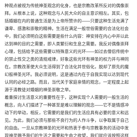
种观点被视为传统神圣观念的化身，也是宗教改革所反对的偶像崇
拜。从根本上说，这种观念与人民大众的自主意识相左。其实，包
括婚姻在内的普通生活是为上帝所赞许的——只要这种生活充满了
谦卑、感激和崇敬的精神。生活在满足一般世俗需要的合法化社会
中，我们必须明白这些需要是些什么内容：神安排在内心中并以此
达到神的目的之需要，即人类繁衍和生息之需要。我反对偶像崇拜
心理，包括给予这些需要以特殊意义的光环——如过去僧侣传统中
的禁止性交之类的清规戒律，好象这些光环有神圣的权力并与神同
在。宗教改革使大众生活得到了合法化并世俗化，脱却了原先的魔
幻般神圣光环。我必须说明，这是通过内在于自我实现以达到现代
认同的必经之路。而且，当代关于家庭亲情的观念，一定程度上起
源于清教徒对婚姻的神圣崇敬之举。
着重探讨生活意义的重要性在于，这种实现个人需要的一般生活的
概念，向人们描述了一种甚至是难以理解的观念——它不是情感冲
动下的举动，相反，它需要的是我们的生活应具有必要的意义和远
见。为此，我们必须与那些不良行为的人作斗争，以争取属于自己
的自由。一旦从宗教神圣的光环和热衷于参与宗教事务的活动中发
现神灵赐予我们的生活之需要和生命之欲望，我们就应该按照这样