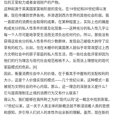
位的王室权力或者金钱财产的产物。
这种起源于英美国家富裕阶层的变化，在19世纪和20世纪得以发
展，现在传播到世界各地，并渗透到西方世界的其他社会阶层。我
一直叙述的消费社会取得的成果，在某种程度上，实际上也的确是
构成充分的私人性条件的普及化现象——这种充分的私人性几乎让
每一个人尽可能地享受生活而无须负出任何代价。所以，那些没有
获得这些充分的私人性条件的少数群体，发现自己被极大剥夺了应
享有的权力。比如，住在木棚中的美国黑人就似乎非常渴望过上西
方文明社会中的原子家庭的私人性生活，而一些社会批评家却因为
他们的行为理念与现代社会规范格格不入，反而涂上理想化的现代
家庭模式的色彩。[6]
因此，衡量消费社会中人的价值，在于看其手中握有的支配权利的
大小，这是个人价值实现的模式——几个世纪以来，这种模式一直
被视为文明社会的中心内容。那么，这一理念的深层含义是什么？
它与提高限制无止境的消费行为又有什么联系？
我认为，我们能够在我所称之为的“现代认同”这一概念中找到答案。
17世纪以来，这一关于人类主体的新概念就不断浸润着人类的思想
和感知，并引导人们对人的本性作出全新的理解。虽然，现在新的