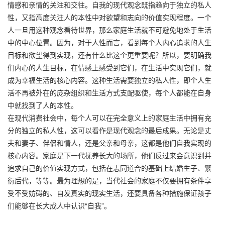
情感和亲情的关注和交往。自我的现代观念既指趋向于独立的私人
性，又指高度关注人的本性中对欲望和志向的价值实现程度。一个
人一旦用这种观念看待世界，那么家庭生活就不可避免地处于生活
中的中心位置。因为，对于人性而言，看到每个人内心追求的人生
目标和欲望得到实现，还有什么比这个更重要呢？所以，要明确我
们内心的人生目标，在情感上感受到它们，在生活中实现它们，就
成为幸福生活的核心内容。这种生活需要独立的私人性，即个人生
活不再被外在的庞杂组织和生活方式支配驱使，每个人都能在自身
中就找到了人的本性。
在现代消费社会中，每个人可以在完全意义上的家庭生活中拥有充
分的独立的私人性，这可以看作是现代观念的最后成果。无论是丈
夫和妻子、伴侣和情人，还是父亲和母亲，这都是他们自我实现的
核心内容。家庭是下一代抚养长大的场所，他们反过来会意识到并
追求自己的价值实现方式，包括在志同道合的基础上结婚生子、繁
衍后代，等等。最为理想的是，当代社会的家庭不仅要拥有条件享
受不受妨碍的、自发真实的现实生活，还要具备各种措施保证孩子
们能够在长大成人中认识“自我”。