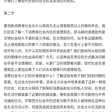
于我们了解现代社会的合法性及其潜在的危机。
第二节
要洗刷消费者社会长久以来因为无止境索取而沾上的难听声名，我
们应该了解一下消费者社会内在的道德观念。舒马赫的道德批判是
文明社会经久不衰的道义传统。在文明前时代，似乎有证据表明，
无止境地索取以积累个人财富的做法，至少在道义上是不可取的。
也许有人问，为什么实际情形却并非如此呢？我们是如何从柏拉图
式的情绪中分化出来的呢？今天，以这种追究责任的方式解决问题
似乎是不合情理的，但是，从更广泛的视野看问题，现代社会在道
德观念上更加远离了人们过去长期奉行的道德规范。
消费社会中人们的价值观是什么？了解这些有助于我们找到问题的
答案。在过去大约60年里，资本主义社会中培育发展了这样一种现
代社会：社会大众得到了耐用的消费品和充分的私人空间，在劳动
和生活中都装备了必要的机械设备，拥有各类媒介尽可能地与外界
沟通和社交。尽管西方社会中仍还有为数不多的人被排除在这种社
会生活方式以外，但是其成就还是前所未有的。社会大众生活舒适