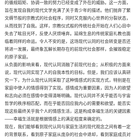
的循规蹈矩、协调一致的努力已经变成了外在的威胁。这一方面，
旨在发现自我的现代文学充满了关于青少年的描述。他们抛弃了繁
文缛节般的宗教式的社会程序，同时又克服内心世界的分裂状态，
从而找到了自我。这样，宗教仪式般的传统社会开始在人们心目中
失去了眩目光环，反使人厌烦唾弃。延绵生息的传统家庭礼教也面
临着同样的命运。令人不安的是，这场现代认同的社会转变是否还
将进一发展，最终象瓦解长期存在的前现代社会那样，会摧毁稳定
的原子家庭。
从负面的影响来看，现代认同消融了前现代社会；从积极的方面来
说，现代认同实现了人的自我本性的目标。但是，我们应该认真研
究一下，为什么现代认同采取了这种情感式的实现方式，特别是在
家庭中使人的情感得到了实现。感情成为重要因素，因为人的欲望
和志向必须在感情中变得清晰明确。现代认同并不关乎能否与宇宙
哲学的秩序相匹配，而在乎能否回应我内心的需要和欲望。能否实
现这些最终关乎我个人的情感生活，这是构成幸福生活的关键因素
——幸福生活就是根据情感上的满足程度来确定的。
现在，我们能够看到现代认同与家庭生活的现代观念之间有着一定
的背景联系，看到原子家庭从庞杂的社会中退却，看到家庭成员对