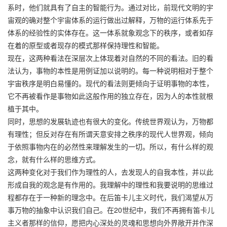
系时，他们就具有了自主的智能行为。通过对比，前现代文明的宇
宙观的确对整个宇宙体系的运行做出过解释，万物的运行体系先于
体系的经验性的实体存在。这一体系就象观念下的秩序，或者如存
在着的原型或者现存的模式那样保持理性和智能。
现在，这两种看法在深层次上体现着对自然的不同的看法。旧的看
法认为，事物的本性是用例证加以说明的。每一种说明相对于整个
宇宙秩序是明白易懂的。现代的看法则更倾向于证明事物的本性，
它不再被看作是事物如此这般作用的独立存在，因为人的本性就根
植于其中。
同时，思想的发展轨迹也有很大的变化。传统世界观认为，万物都
有理性；但反对存在有所谓天意安排之秩序的现代人世界观，倾向
于依照事物内在的必然性来理解发生的一切。所以，有什么样的观
念，就有什么样的思维方式。
这两种变化对于我们作为理性的人，去发现人的自我本性，并以此
形成自我的观念是有作用的。我理解中的理性和我要说明的思维过
程都存在于一种新的理念中。在后笛卡儿主义时代，我们渴望从万
事万物的抽象中认识我们自己。在20世纪中，我们不再拥有笛卡儿
主义者那样的信仰，愿把内心深处的灵魂和思想向外界敞开并作深