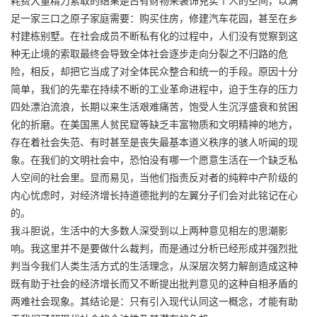
足一家三口之原子家庭需要：购买住房，修建汽车花园，甚至在乡
村建栋别墅。在社会成员不断私有化的过程中，人们没有觉察到这
种无止境的索取最终会导致全体社会逐步走向分裂之不归路的危
险，相反，却把它当成了对全体民众整合和统一的手段。原因十分
简单，我们的先辈在持续不断的工业革命进程中，迫于生存的压力
四处漂泊流浪，长期以来生活艰难痛苦，饱受人生沉浮盛衰和贫困
化的折磨。在美国黑人贫民窟等缺乏丰富物质和文明精神的地方，
存在着社会失范、有时甚至是丧失最基本道义秩序的骇人听闻的现
象。在我们的文明社会中，恐怕没有哪一个愿意生活在一个缺乏私
人空间的社会里。显而易见，当他们指责反对者的纯粹中产阶级的
内心忧虑时，对经济增长持道德批判的左翼分子们会对此铭记在心
的。
我斗胆说，生活中的大多数人深受到以上两种意见相左的思潮影
响。我这里并不是要做什么裁判，而是通过分析已经形成并强烈批
判当今我们人类生活方式的生活理念，从深层次努力解剖造成这种
既有助于社会的经济增长而又不断提出批判意见的这种自相矛盾的
两难社会现象。其结论是：只有引入现代认同这一概念，才能有助