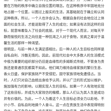
要在万物的秩序中确立自我位置的理念。在这种秩序中牢固地充分
地占据一个位置，以图过上殷实的生活，其基础就在于确立和认同
这种秩序。所以，一个人也许会认为，根据自身的社会地位过上体
面的社会生活，才能说取得了人生的成功；如果没有达到这样的目
标，就意味着坠入了社会的底层。对于一个现代人而言，对每天平
静而愉悦的生活之向往是一种饥渴之人对于食物，贫病之辈对于温
馨生活的那样一种渴望。
很明显，与前一种人生满足感相比，后一种人的人生目标也同样是
自私自利、冷酷无情的。因此，前现代社会中大多数人的生活模式
中极为重要的组织部分仍旧是血缘性的多姆斯式传统，不管身为贵
族还是普通农民都莫不如此。他们竭力维持血缘家族的繁衍生息、
香火日盛，保护家族财产不受侵犯，固守家族领地免遭侵占。当
时，人们只对自己血统出身给予认同，并以广泛的形式加以维护，
施加强有力的影响，以期实现人生的目标。如果一个人有效地实现
了这些目标，并成为大家效仿的楷模，那么人们认为其人生是成功
并有价值的。为此，一个人为着这个人生目标必须全力以赴地、不
计小节、自私自利地搞个人奋斗。这一点在贵族生活中表现得特别
突出：为了争夺土地、追名逐利、独揽社会资源，他们你争我斗、