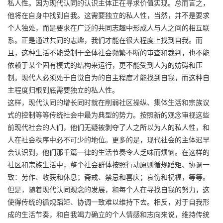
私人性。因为现代认同的认识主体正在寻求价值实现。总而言之，
他将在自身中找到自我。这需要独立的私人性，当然，并不是要求
个人独处，而是要求在广泛的共同志趣中形成人与人之间的相互联
系。正是通过共同的志趣，我们才能在很大程度上找到自我。而
且，这种生活不能受制于全体社会频繁不断的审查和裁判，也不能
依赖于某个固有模式的结构来运行，更不能受到人为的妨碍和压
制。现代人必须处于自觉自为的自主程度才能找到自我，而这种自
主程度归根到底需要独立的私人性。
这样，现代认同的增长同时就在削弱社区操纵、集体生活和宗族议
式的控制等等传统社会中最为典型的势力。按照新的观念审视这些
前现代社会的人们，他们无疑被剥夺了人之所以为人的私人性，和
人在社会秩序中必不可少的地位。更多的是，现代社会的主体迟早
会认识到，他们那千篇一律的生活节奏令人乏味而烦恼。在这样的
社区和宗族生活中，整个社会群体按照行动原则循规蹈矩、协调一
致：劳作、收获和休息；斋戒、禁忌和喜庆；哀伤和祝福，等等。
但是，随着现代认同观念的发展，和每个人在寻找自我的努力，这
使得传统的循规蹈矩、协调一致难以维持下去。相反，对于自我形
成的生活节奏，和自我竭力确立的个人情感和志向来说，维持传统