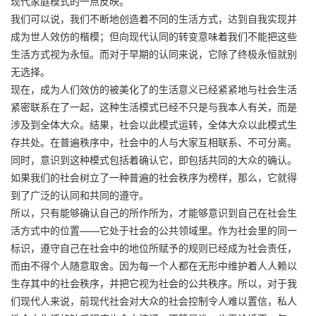
现代家庭模式的一点反映。
我们可以说，我们不断地创造着不同的生活方式，达到自我实现并
成为世人效仿的楷模；但向现代认同的转变意味着我们不能把这些
生活方式视为永恒。而对于早期的认同来说，它除了终极永恒就别
无选择。
现在，成为人们效仿的被美化了的生活意义已经紧紧地与社会生活
紧密联系在了一起，这种生活模式已经不只是与我本人有关，而是
涉及到全体大众。结果，社会以此模式运转，全体大众以此模式生
存共处。在普遍秩序中，社会中的人与大家互相联系、不可分离。
同时，意识到这种模式包括着确认它，即包括共同的大众的确认。
如果我们的社会树立了一种普遍的社会秩序为榜样，那么，它就得
到了广泛的认同和共同的遵守。
所以，只有能够确认自己的所作所为，才能够意识到自己在社会生
活方式中的位置——它处于社会的公共领域里。作为社会里的同一
标识，遵守自己在社会中的地位所赋予的规则已经成为社会责任，
而由不得个人随意取舍。因为每一个人都在无形中维护着人人赖以
生存其中的社会秩序，并把它视为社会的公共秩序。所以，对于我
们现代人来说，前现代社会对大众的社会控制令人难以置信，私人