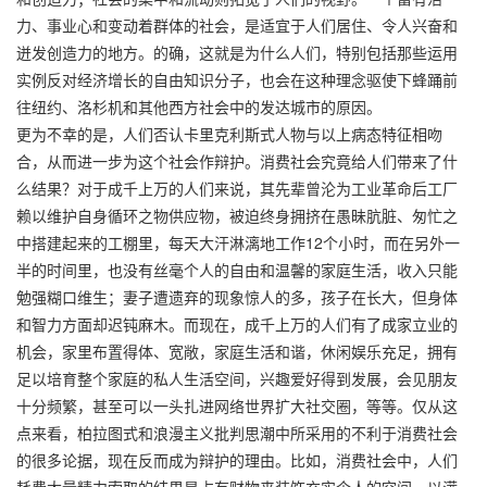
力、事业心和变动着群体的社会，是适宜于人们居住、令人兴奋和
迸发创造力的地方。的确，这就是为什么人们，特别包括那些运用
实例反对经济增长的自由知识分子，也会在这种理念驱使下蜂踊前
往纽约、洛杉机和其他西方社会中的发达城市的原因。
更为不幸的是，人们否认卡里克利斯式人物与以上病态特征相吻
合，从而进一步为这个社会作辩护。消费社会究竟给人们带来了什
么结果？对于成千上万的人们来说，其先辈曾沦为工业革命后工厂
赖以维护自身循环之物供应物，被迫终身拥挤在愚昧肮脏、匆忙之
中搭建起来的工棚里，每天大汗淋漓地工作12个小时，而在另外一
半的时间里，也没有丝毫个人的自由和温馨的家庭生活，收入只能
勉强糊口维生；妻子遭遗弃的现象惊人的多，孩子在长大，但身体
和智力方面却迟钝麻木。而现在，成千上万的人们有了成家立业的
机会，家里布置得体、宽敞，家庭生活和谐，休闲娱乐充足，拥有
足以培育整个家庭的私人生活空间，兴趣爱好得到发展，会见朋友
十分频繁，甚至可以一头扎进网络世界扩大社交圈，等等。仅从这
点来看，柏拉图式和浪漫主义批判思潮中所采用的不利于消费社会
的很多论据，现在反而成为辩护的理由。比如，消费社会中，人们
耗费大量精力索取的结果是占有财物来装饰充实个人的空间，以满