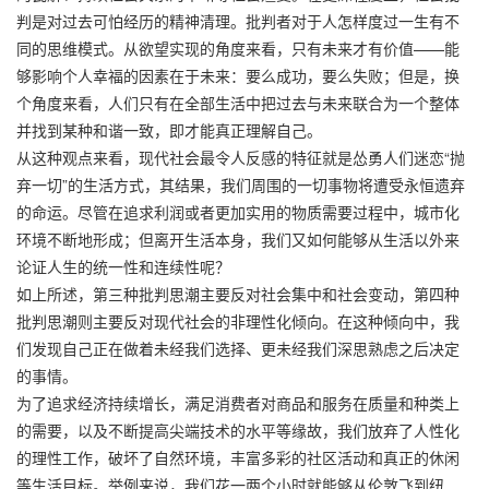
判是对过去可怕经历的精神清理。批判者对于人怎样度过一生有不
同的思维模式。从欲望实现的角度来看，只有未来才有价值——能
够影响个人幸福的因素在于未来：要么成功，要么失败；但是，换
个角度来看，人们只有在全部生活中把过去与未来联合为一个整体
并找到某种和谐一致，即才能真正理解自己。
从这种观点来看，现代社会最令人反感的特征就是怂勇人们迷恋“抛
弃一切”的生活方式，其结果，我们周围的一切事物将遭受永恒遗弃
的命运。尽管在追求利润或者更加实用的物质需要过程中，城市化
环境不断地形成；但离开生活本身，我们又如何能够从生活以外来
论证人生的统一性和连续性呢？
如上所述，第三种批判思潮主要反对社会集中和社会变动，第四种
批判思潮则主要反对现代社会的非理性化倾向。在这种倾向中，我
们发现自己正在做着未经我们选择、更未经我们深思熟虑之后决定
的事情。
为了追求经济持续增长，满足消费者对商品和服务在质量和种类上
的需要，以及不断提高尖端技术的水平等缘故，我们放弃了人性化
的理性工作，破坏了自然环境，丰富多彩的社区活动和真正的休闲
等生活目标。举例来说，我们花一两个小时就能够从伦敦飞到纽