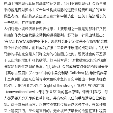
在动手描述现代认同的基本特征之前，我们不妨对现代社会衍生出
来的就是否对资本主义合法性构成威胁的道德性谴责和辩护的言论
做些考察。我还将从这些谴责和辩护中挑选出一些关于经济增长的
一些材料，并作简要说明。
人们对无止境经济增长深表忧患，主要思潮之一就是对那种把贪婪
和嫉妒作为社会发展之动机的道德批判。舒马赫一针见血地指出：
“在暴涨的贪婪和嫉妒驱使下，现代社会的经济繁荣不仅仅被描绘成
当今社会的特征，而且成为扩张主义者津津乐道的成功理由。”[3]舒
马赫的抨击完全是人们称之为的柏拉图式批判。现代社会的罪恶源
于无止境的增加扩张的欲望。舒马赫写道：“对物欲理念的培养和扩
张就是对理性常识的叛离。”[4]现代社会的成员有点像是柏拉图著作
《高尔吉亚篇》(Gorgias)中的卡里克利斯(Callicles) [古希腊诡辩家
卡里克利斯试图从自然界中大鱼吃小鱼的事实中推出一种弱肉强食
的权利，把“强者之权利”（right of the strong）宣称为与“约定”法
（conventional law）相对的“自然”法的基本原理。译者注]宣称：每
人都需要无穷无尽的欲望扩张，并有权利以任何手段满足自已的欲
望。对于舒马赫而言，以柏拉图式的传统表达这种主张，在某种意
义上是疯狂的，至少是盲目的。无止境经济增长的欲望在某种程度