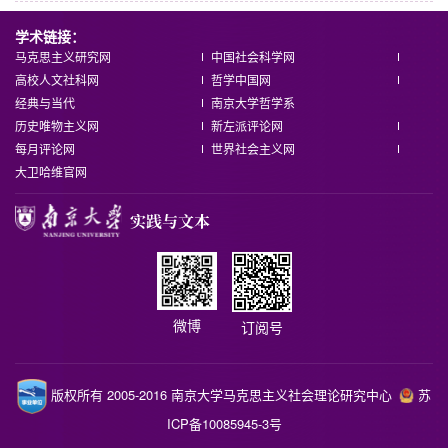
...
上页
1
14
15
16
17
18
下页
到第
页
跳转
学术链接：
马克思主义研究网
中国社会科学网
高校人文社科网
哲学中国网
经典与当代
南京大学哲学系
历史唯物主义网
新左派评论网
每月评论网
世界社会主义网
大卫哈维官网
微博
订阅号
版权所有 2005-2016 南京大学马克思主义社会理论研究中心
苏
ICP备10085945-3号