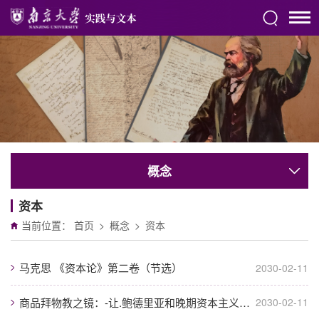
概念
资本
当前位置：
首页
>
概念
>
资本
马克思 《资本论》第二卷（节选）
2030-02-11
商品拜物教之镜：-让.鲍德里亚和晚期资本主义文化
2030-02-11