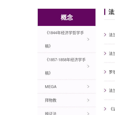
法
概念
《1844年经济学哲学手
法兰
稿》
法
《1857-1858年经济学手
罗
稿》
MEGA
法
拜物教
《
辨证法