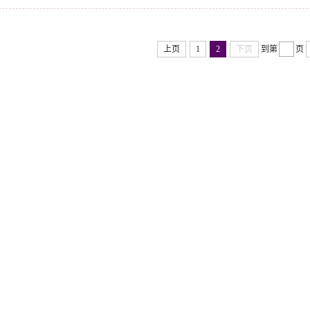
上页
1
2
下页
到第
页