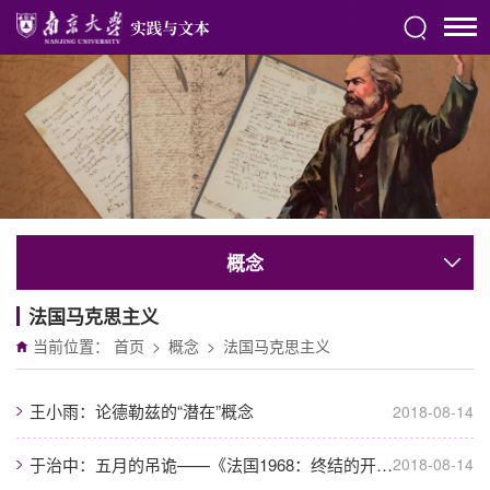
概念
法国马克思主义
当前位置：
首页
>
概念
>
法国马克思主义
王小雨：论德勒兹的“潜在”概念
2018-08-14
于治中：五月的吊诡——《法国1968：终结的开始》中文版序
2018-08-14