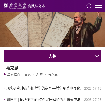
人物
马克思
当前位置：
首页
>
人物
>
马克思
现实研究冲击与旧哲学的崩坏—哲学变革中异化概念的消失原因
2026-07-13
刘怀玉 | 论析不平衡-综合发展理论的思想嬗变与核心争辩
2026-07-08