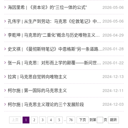
海因里希 | 《资本论》的“三位一体的公式”
2026-05-06
孔伟宇 | 从生产到劳动：马克思《伦敦笔记》中的劳动价值论突破
2026-05-06
李乾坤 | 马克思的“二重化”概念与历史唯物主义的创立和具体化
2026-04-29
史文祺 | 《曼彻斯特笔记》中恩格斯“另一条道路”的思想嬗变——兼论马克思恩格斯...
2026-01-28
张一兵 | 马克思：对形而上学的颠覆——新问世的海德格尔《关于马克思》笔记
2026-01-22
拉宾 | 马克思自觉转向唯物主义
2024-12-13
柯尔施 | 第一国际的马克思主义
2024-12-11
柯尔施 | 马克思主义理论的三个发展阶段
2024-12-03
...
上页
1
2
3
4
5
76
下页
到第
页
跳转