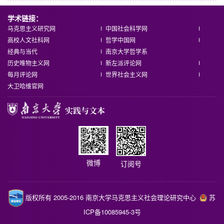
上页
1
下页
到第
页
跳转
学术链接：
马克思主义研究网
中国社会科学网
高校人文社科网
哲学中国网
经典与当代
南京大学哲学系
历史唯物主义网
新左派评论网
每月评论网
世界社会主义网
大卫哈维官网
微博
订阅号
版权所有 2005-2016 南京大学马克思主义社会理论研究中心
苏
ICP备10085945-3号