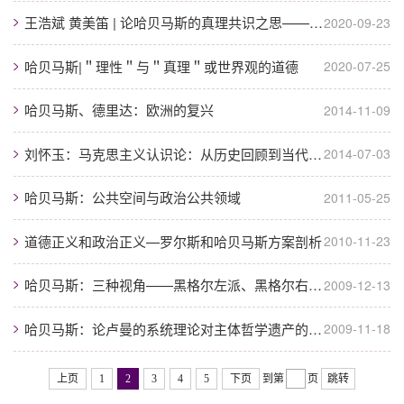
王浩斌 黄美笛 | 论哈贝马斯的真理共识之思——基于情感视角的分析
2020-09-23
哈贝马斯|＂理性＂与＂真理＂或世界观的道德
2020-07-25
哈贝马斯、德里达：欧洲的复兴
2014-11-09
刘怀玉：马克思主义认识论：从历史回顾到当代追问
2014-07-03
哈贝马斯：公共空间与政治公共领域
2011-05-25
道德正义和政治正义—罗尔斯和哈贝马斯方案剖析
2010-11-23
哈贝马斯：三种视角——黑格尔左派、黑格尔右派和尼采
2009-12-13
哈贝马斯：论卢曼的系统理论对主体哲学遗产的接受
2009-11-18
上页
1
2
3
4
5
下页
到第
页
跳转