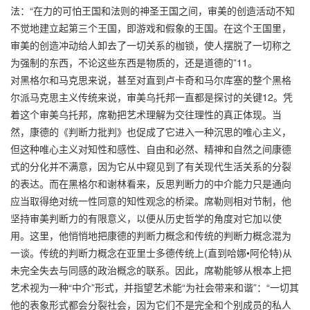
法：“在力的可怕王国和法则的神圣王国之间，审美的创造活动不知
不觉地建立起第三个王国，即游戏和假象的王国。在这个王国里，
审美的创造冲动给人卸去了一切关系的枷锁，使人摆脱了一切称之
为强制的东西，不论这些东西是物质的，还是道德的”11。
对黑格尔和马克思来说，甚至对直到卢卡奇和马尔库塞的整个黑格
尔派马克思主义传统来说，审美乌托邦一直都是探讨的关键12。凭
着这个审美乌托邦，席勒把艺术理解为交往理性的真正体现。当
然，康德的《判断力批判》也促成了它进入一种沉思的唯心主义，
但这种唯心主义对知性和感性、自由和必然、精神和自然之间康德
式的分化并不满意，因为它从中窥见到了有关现代生活关系的分裂
的表达。而在黑格尔和谢林看来，反思判断力的中介能力只是通向
应当取得绝对统一性同意的知性观念的桥梁。席勒则相对节制，他
坚持审美判断力的有限意义，以便从历史哲学的角度对它加以使
用。这里，他悄悄地把康德的判断力概念和传统的判断力概念混为
一谈。传统的判断力概念在亚里士多德传统上(直到哈娜•阿伦特)从
未完全失去与同感的政治概念的联系。因此，席勒能够从根本上把
艺术视为一种“中介”形式，并指望艺术能“为社会带来和谐”：“一切其
他的表象形式都会分裂社会，因为它们不是完全和个别成员的私人