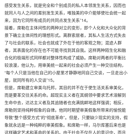
感受发生关系，就是完全和个别成员的私人本领发生关系，因而也
就同人与人之间的差别发生关系，唯独美的中介能够使社会统一起
来，因为它同所有成员的共同点发生关系”14。
接着，席勒在主体间性的两种对立的变形，即个人化和大众化的背
景下确立主体间性的理想形式。离群索居者，其私人生活方式失去
了与社会的联系，社会也就成了外在于他的客观之物；混迹人群
者，其表面化的存在也不可能寻找到其自我。这样两种陌生化和融
合化的极端形式同样都对整体性构成了威胁。席勒对两者的平衡比
较浪漫，他认为，用审美统一起来的社会必须产生一种交往结构，
“每个人只是当他在自己的小屋里才静静地同自己交谈，一旦走出小
屋，就同所有的人交谈”15。
但是，席勒建立审美乌托邦，其目的并不在于使生活关系审美化，
而是要革交往关系的命。超现实主义者在其纲领中要求艺术溶解到
生命中去，达达主义者及其追随者也充满挑衅地这样强调；相反，
席勒则坚持纯粹假象的自律。他同时期望审美假象所带来的愉悦能
导致“整个感受方式”的“彻底革命”。但是，只要缺少现实的支持，假
象就永远是一种纯粹的审美假象。和席勒一样，马尔库塞后来也是
这样确定艺术和革命的关系的。由于社会不仅在人的意识中，而且