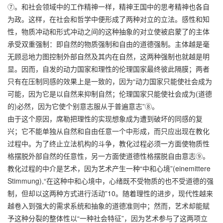
⑦。和社会领域中的工作精神一样，精神王国中的思考精神也各自
为政。这样，在社会和哲学中便形成了两种对立的立法。感性和知
性，物质冲动和形式冲动之间的这种抽象的对立使被启蒙了的主体
承受双重强制：即自然的物质强制和自由的道德强制。主体越是毫
无顾忌地力图控制外部自然及其内在自然，这两种强制也就越是明
显。因而，自发的动力国家和理性的伦理国家最终彼此隔膜；两者
只有在压制同感的效果上是一致的，因为“动力国家只能使社会成为
可能，因为它是以自然来抑制自然；伦理国家只能使社会成为(道德
的)必然，因为它使个别意志服从于普遍意志”⑧。
由于这个原因，席勒把理性的实现想象成为遭到破坏的同感的复
兴；它不能单独从自然和自由任意一个中形成，而只应出现在教化
过程中。为了终止立法机构的斗争，教化过程必须一方面使物质性
格摆脱外部自然的任意性，另一方面使道德性格摆脱自由意志⑨。
教化过程的中介是艺术，因为艺术产生一种“中和心境”(einemittere
Stimmung),“在这种中和心境中，心绪既不受物质的也不受道德的强
制，但却以这两种方式进行活动”10。随着理性的进步，现代性越来
越卷入到强大的需求系统和抽象的道德准则中；然而，艺术却能赋
予这种分裂的整体性以“一种社会特征”，因为艺术参与了这两项立