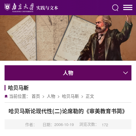
人物
哈贝马斯
当前位置：
首页
>
人物
>
哈贝马斯
>
正文
哈贝马斯论现代性(二)论席勒的《审美教育书简》
浏览次数：
作者：
日期：2006-10-19
172