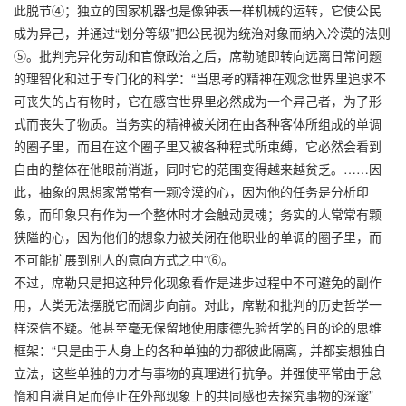
此脱节④；独立的国家机器也是像钟表一样机械的运转，它使公民
成为异己，并通过“划分等级”把公民视为统治对象而纳入冷漠的法则
⑤。批判完异化劳动和官僚政治之后，席勒随即转向远离日常问题
的理智化和过于专门化的科学：“当思考的精神在观念世界里追求不
可丧失的占有物时，它在感官世界里必然成为一个异己者，为了形
式而丧失了物质。当务实的精神被关闭在由各种客体所组成的单调
的圈子里，而且在这个圈子里又被各种程式所束缚，它必然会看到
自由的整体在他眼前消逝，同时它的范围变得越来越贫乏。……因
此，抽象的思想家常常有一颗冷漠的心，因为他的任务是分析印
象，而印象只有作为一个整体时才会触动灵魂；务实的人常常有颗
狭隘的心，因为他们的想象力被关闭在他职业的单调的圈子里，而
不可能扩展到别人的意向方式之中”⑥。
不过，席勒只是把这种异化现象看作是进步过程中不可避免的副作
用，人类无法摆脱它而阔步向前。对此，席勒和批判的历史哲学一
样深信不疑。他甚至毫无保留地使用康德先验哲学的目的论的思维
框架：“只是由于人身上的各种单独的力都彼此隔离，并都妄想独自
立法，这些单独的力才与事物的真理进行抗争。并强使平常由于怠
惰和自满自足而停止在外部现象上的共同感也去探究事物的深邃”