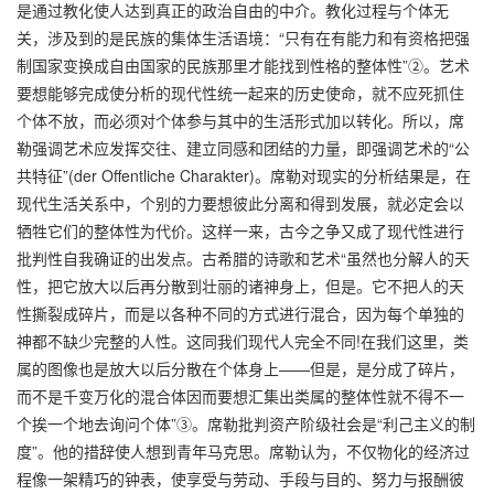
是通过教化使人达到真正的政治自由的中介。教化过程与个体无
关，涉及到的是民族的集体生活语境：“只有在有能力和有资格把强
制国家变换成自由国家的民族那里才能找到性格的整体性”②。艺术
要想能够完成使分析的现代性统一起来的历史使命，就不应死抓住
个体不放，而必须对个体参与其中的生活形式加以转化。所以，席
勒强调艺术应发挥交往、建立同感和团结的力量，即强调艺术的“公
共特征”(der Offentliche Charakter)。席勒对现实的分析结果是，在
现代生活关系中，个别的力要想彼此分离和得到发展，就必定会以
牺牲它们的整体性为代价。这样一来，古今之争又成了现代性进行
批判性自我确证的出发点。古希腊的诗歌和艺术“虽然也分解人的天
性，把它放大以后再分散到壮丽的诸神身上，但是。它不把人的天
性撕裂成碎片，而是以各种不同的方式进行混合，因为每个单独的
神都不缺少完整的人性。这同我们现代人完全不同!在我们这里，类
属的图像也是放大以后分散在个体身上——但是，是分成了碎片，
而不是千变万化的混合体因而要想汇集出类属的整体性就不得不一
个挨一个地去询问个体”③。席勒批判资产阶级社会是“利己主义的制
度”。他的措辞使人想到青年马克思。席勒认为，不仅物化的经济过
程像一架精巧的钟表，使享受与劳动、手段与目的、努力与报酬彼