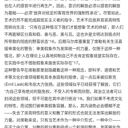
也在人的感官中进行再生产，因此，意识的解放必须以感官的解放
为基础——必须“放弃对给定的客观世界的强制性亲近”。尽管如此，
艺术仍然不能完成超现实主义者的指令，艺术不应放弃其崇高特性
而转向生活：“只有在这种情况下我们才能想象‘艺术的终结’，即人们
不再能够区分真和假、善与恶、美与丑。这也许是文明达到极点时
所导致的彻底的野蛮状态”16。后期马尔库塞重复了席勒有关生活直
接审美化的警告：审美假象作为发挥统一的力量，仅限于这样一种
情况，即“人在理论上认真地抑制自己不去肯定假象就是实际存在，
在实践中也不借助假象来施舍实际存在”17。
这种警告早在席勒那里就隐藏着这样一种观念，即科学、道德和艺
术等文化价值领域都有其本身固有的规律，这一点后来被拉斯克
(Emil Lask)和韦伯大力张扬。这些领域似乎已经获得了解放，它们
“为自己享有绝对的豁免权，不受人的专断而欣慰。政治立法者可以
封闭这些领域，但不可能在其中进行统治”18。我们如果不考虑文化
的特性，而试图打破审美假象容器，那么，其内涵势必会模糊不定
——失去了崇高特性的意义和散了架的形式也就无法发挥出解放的
力量。对席勒来说，只有当艺术作为一种中介形式，一种中介——
在这个中介里，分散的部分重新组成一个和谐的整体，发挥催化作