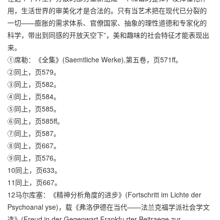
用，生活世界的审美化才是合法的。只有当艺术把在现代已分裂的
一切——膨胀的需求体系、官僚国家、抽象的理性道德和专家化的
科学，带出到同感的开放天空下”，美和趣味的社会特征才能表现出
来。
①席勒：《全集》(Saemtliche Werke),第五卷，页571ff。
②同上，页579。
③同上，页582。
④同上，页584。
⑤同上，页585。
⑥同上，页585ff。
⑦同上，页587。
⑧同上，页667。
⑨同上，页576。
10同上，页633。
11同上，页667。
12马尔库塞：《精神分析角度的进步》(Fortschritt im Lichte der
Psychoanal yse)，载《弗洛伊德在当代——法兰克福学派社会学文
选》(Freud in der Gegenwart,Frankfu rter Beitraege zur