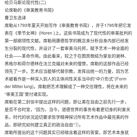
哈贝马斯论现代性(二)
论席勒的《审美教育书简》
曹卫东选译
席勒从1793年夏天开始写作《审美教育书简》，并于1795年把它发
表在《季节女神》(Horen )上。这些书简成为了现代性的审美批判的
第一部纲领性文献。席勒用康德哲学的概念来分析自身内部已经发
生分裂的现代性，并设计了一套审美乌托邦，赋予艺术一种全面的
社会——革命作用。由此看来，较之于在图宾根结为挚友的谢林、
黑格尔和荷尔德林在法兰克福对未来的憧憬，席勒的这部作品已经
领先了一步。艺术应当能够代替宗教，发挥出统一的力量，因为艺
术被看作是一种深入到人的主体间性关系当中的“中介形式”(Form
der Mittei lung)。席勒把艺术理解成了一种交往理性，将在未来的
“审美王国”里付诸实现。
席勒在第二封信中提出这样的问题，即让美在自由之前先行一步，
是否不合时宜，“因为，当今，道德世界的事务有着更切身的利害关
系，时代的状况迫切要求哲学精神探讨所有艺术作品中最完美的作
品，即研究如何建立真正的政治自由”①。
席勒所提出的这个问题其实已经暗含着这样的答案，即艺术本身就