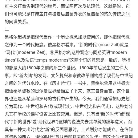
府主义打着告别现代的旗号，而试图再次反抗现代。这就是说，它
们也可能只是在掩盖其与披着后启蒙外衣的反启蒙的悠久传统之间
的同谋关系。
二
黑格尔起初是把现代当作一个历史概念加以使用的，即他把现代概
念作为一个时代概念。依黑格尔看来，“新的时代”(neue Zeit)就是
“现代”(moderne Zeit)。⑥黑格尔的这种观念与同期英语“modern
times”以及法语“temps modernes”这两个词的意思是一致的，所指
的都是大约1800年之前的那三个世纪。1500年前后发生的三件大
事，即“新大陆”的发现、文艺复兴和宗教改革则构成了现代与中世纪
之间的时代分水岭。在《历史哲学》一书中，黑格尔曾用这些概念
把信奉基督教的日尔曼世界给确立了下来；就其自身而言，这个世
界也还是从希腊和罗马的古代中产生的。今天，我们通常把历史划
分为现代、中世纪和古代(或现代史、中世纪史和古代史)，这种划分
尤其在学校的课程设置上比较常用。但是，只有当“新的时代”或“现
代”(“新的世界”或“现代世界”)这样的说法失去其单纯的编年意义，而
具有一种突出时代之“新”的反面意思时，上述划分才能成立。在信仰
基督教的西方，“新的时代”意味着即将来临的时代；而这个时代直到