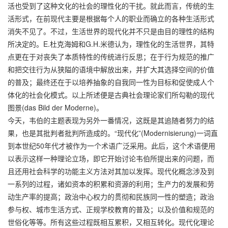
活也受到了这种文化的社会的理性化的干扰。就此而言，传统的生
活形式，在前现代主要是根据每个人的职业而确立的各种生活形式
消失不见了。不过，生活世界的现代化并不只是由目的理性的结构
所决定的。E.杜克海姆和G.H.米德认为，理性化的生活世界，其特
点更在于对丧失了本质特性的传统进行反思；在于行为规范的推广
和把交往行为从狭隘的语境中解放出来，并扩大其选择空间的价值
的普及；最终还在于以培养抽象的自我同一性为目标和促使成人个
体化的社会化模式。以上所述便是古典社会理论家们所勾勒的现代
图景(das Bild der Moderne)。
今天，韦伯的主题表现为另外一番情况，这既是其追随者努力的结
果，也是其批判者批判所造成的。“现代化”(Modernisierung)一词直
到本世纪50年代才被作为一个术语广泛采用。此后，这个术语便用
以表示这样一种理论立场，即它开始讨论韦伯所提出来的问题，而
且还用社会科学的功能主义方法对其加以发挥。现代化概念涉及到
一系列的过程，诸如资本的积累和资源的利用；生产力的发展和劳
动生产率的提高；政治中心权力的贯彻和民族同一性的塑造；政治
参与权、城市生活方式、正规学校教育的普及；以及价值和规范的
世俗化等等。所有这些过程既相互累积，又相互转化。现代化理论