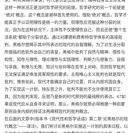
这样一种状况正是当时哲学研究的前提。哲学研究的另一个前提是
“绝对”概念，这个概念是谢林首先使用的。借助“绝对”概念，哲学才
能真正予以证明理性是统一的力量。但理性应克服这种分裂的状
况，因为在这种状况下，主体性不仅使理性自己，而且还使“整个生
活系统”都陷于分裂状态。通过对康德和费希特哲学体系的直接批
判，黑格尔想揭示其中所表达的现代的自我理解。为了对生活分裂
所面临的危机作出自己的答复，黑格尔批判了自然与精神、感性与
知性、知性与理性、理论理性与实践理性、判断力与想象力、自我
与非我、有限与无限、知识与信仰等在哲学上对峙，否则哲学批判
无法保证满足唤发其客观性的要求。主观唯心主义批判也就是现代
批判；惟有如此，现代才能确定自己的位置，并从内部巩固自身。
为了实现这一计划，除反思之外，批判不能也不允许使用其它工
具，因为批判发现，反思乃是新的时代原则的最纯粹的表达。47如
果说现代应从自身寻求证明，那么，黑格尔就势必得根据一种启蒙
原则自身内部的辩证法再阐释现代的批判概念。
在后面的文章中(指本书《现代性和哲学话语》第二章“论黑格尔的现
代概念”——译注)，我们将讨论黑格尔实施这一计划的具体过程，以