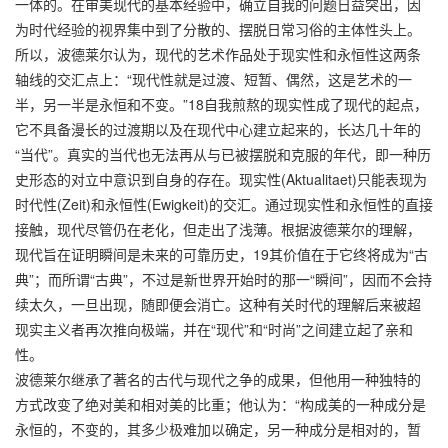
一体的。在审美现代的基本经验中，确立自我的问题日益突出，因
为时代经验的视界集中到了分散的、摆脱日常习俗的主体性头上。
所以，波德莱尔认为，现代的艺术作品处于现实性和永恒性这两条
轴线的交汇点上：“现代性就是过渡、短暂、偶然，这是艺术的一
半，另一半是永恒和不变。”18自我煎熬的现实性成了现代的起点，
它不具备漫长的过渡期以及在现代中心建立起来的，长达几十年的
“当代”。真实的当代也无法再从与已被摆脱和克服的年代，即一种历
史形态的对立中意识到自身的存在。现实性(Aktualitaet)只能表现为
时代性(Zeit)和永恒性(Ewigkeit)的交汇。通过现实性和永恒性的直接
接触，现代尽管仍在老化，但走出了浅薄。根据波德莱尔的理解，
现代旨在证明瞬间是未来的可靠历史，19其价值在于它终将成为“古
典”；而所谓“古典”，不过是新世界开始时的那一“瞬间”，因而不会持
续太久，一旦出现，随即便会消亡。这种有关时代的理解后来被超
现实主义者再次推向极端，并在“现代”和“时尚”之间建立起了亲和
性。
波德莱尔继承了著名的古代与现代之争的成果，但他用一种独特的
方式改变了绝对美和相对美的比重；他认为：“构成美的一种成分是
永恒的，不变的，其多少极难加以确定，另一种成分是相对的，暂