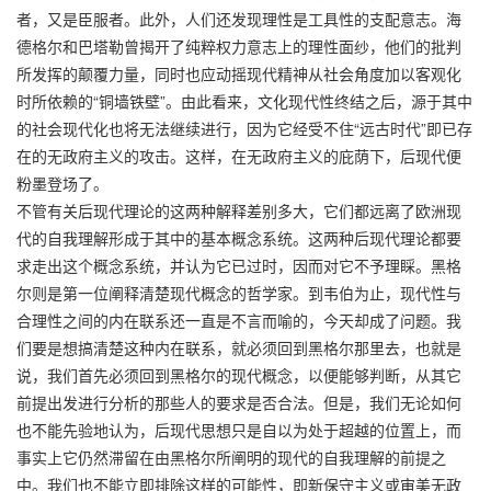
者，又是臣服者。此外，人们还发现理性是工具性的支配意志。海
德格尔和巴塔勒曾揭开了纯粹权力意志上的理性面纱，他们的批判
所发挥的颠覆力量，同时也应动摇现代精神从社会角度加以客观化
时所依赖的“铜墙铁壁”。由此看来，文化现代性终结之后，源于其中
的社会现代化也将无法继续进行，因为它经受不住“远古时代”即已存
在的无政府主义的攻击。这样，在无政府主义的庇荫下，后现代便
粉墨登场了。
不管有关后现代理论的这两种解释差别多大，它们都远离了欧洲现
代的自我理解形成于其中的基本概念系统。这两种后现代理论都要
求走出这个概念系统，并认为它已过时，因而对它不予理睬。黑格
尔则是第一位阐释清楚现代概念的哲学家。到韦伯为止，现代性与
合理性之间的内在联系还一直是不言而喻的，今天却成了问题。我
们要是想搞清楚这种内在联系，就必须回到黑格尔那里去，也就是
说，我们首先必须回到黑格尔的现代概念，以便能够判断，从其它
前提出发进行分析的那些人的要求是否合法。但是，我们无论如何
也不能先验地认为，后现代思想只是自以为处于超越的位置上，而
事实上它仍然滞留在由黑格尔所阐明的现代的自我理解的前提之
中。我们也不能立即排除这样的可能性，即新保守主义或审美无政