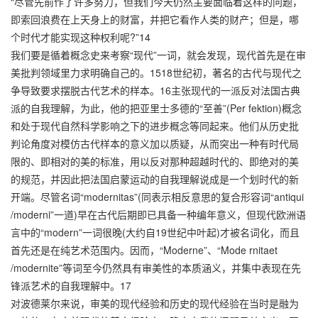
“尽管先前作了许多努力，但我们今天仍然主要面临着这样的问题，
即索回浪费在上天身上的财富，并把它看作人类的财产；但是，哪
个时代才能实现这种权利呢?”14
我们要是循着概念史来考察“现代”一词，就会发现，现代首先是在审
美批判领域里力求明确自己的。1518世纪初，著名的古代与现代之
争导致要求摆脱古代艺术的样本。16主张现代的一派反对法国古典
派的自我理解，为此，他的把亚里士多德的“至善”(Per fektion)概念
和处于现代自然科学影响之下的进步概念等同起来。他们从历史批
判论角度对模仿古代样本的意义加以质疑，从而突出一种有时代局
限的、即相对的美的标准，用以反对那种超越时代的、即绝对的美
的规范，并因此把法国启蒙运动的自我理解说成是一个划时代的新
开端。尽管名词“modernitas”(同表示相反意思的复合形容词“antiqui
/moderni”一道)早在古代后期即已具备一种编年意义，但现代欧洲语
言中的“modern”一词很晚(大约自19世纪中叶起)才被名词化，而且
首先还是在纯艺术范围内。因而，“Moderne”、“Mode rnitaet
/modernite”等词至今仍然具有审美性的本质涵义，并集中表现在先
锋派艺术的自我理解中。17
对波德莱尔来说，审美的现代经验和历史的现代经验在当时是融为