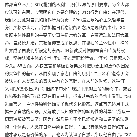
体都自命不凡；30b)批判的权利：现代世界的原则要求，每个人都
应认可的东西，应表明它自身是合理的；31c)行为自由：在现代，
我们才愿意对自己的所作所为负责；32d)最后是唯心主义哲学自
身；黑格尔认为，哲学把握自我意识的理念乃是现代的事业。33
贯彻主体性原则的主要历史事件是宗教改革、启蒙运动和法国大革
命。自路德开始，宗教信仰变成了反思；在孤独的主体性中，神的
世界成了由我们所设定的东西。34新教反对信仰福音和传统的权
威，坚持认知主体的宰制“圣饼”不过是面粉所做，“圣骸”只是死人的
骨头。35因而，人权宣言和拿破仑法典反对把历史上的法作为国家
的实体性的基础，从而实现了意志自由的原则：“‘正义’和‘道德’开始
被认为在人类现实的意志中有它的基础，在从前的时候，这种‘正
义’和‘道德’仅出现在新旧约书中外在规定下来的上帝的命令中，或者
以特殊权利的形式出现在旧文书中，或者从宗教的条约中看到。”36
进而言之，主体性原则还确立了现代文化形态。这点首先适用于既
揭开了自然的面纱，又解放了认知的主体的客观性的科学：“所以一
切奇迹都被否认了：因为自然乃是若干个已经知道和认识了的法则
的一个体系；人类在自然中感到自得，而且只有他感觉自得的东西
他才承认是有价值的东西，他因为认识了自然，所以他自由了。”37