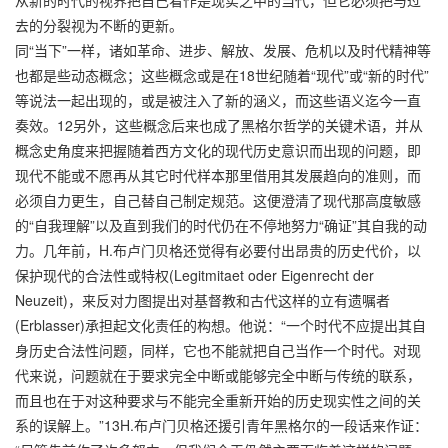
去的分裂视为不断的更新。
同“当下”一样，诸如革命、进步、解放、发展、危机以及时代精神等
也都是些动态概念；这些概念或是在18世纪随着“现代”或“新的时代”
等说法一起出现的，或是被注入了新的涵义，而这些语义迄今一直
奏效。12另外，这些概念后来也成了黑格尔哲学的关键术语，并从
概念史角度来把握随着西方文化的现代历史意识而出现的问题，即
现代不能或不愿再从其它时代样本那里借用其发展趋向的准则，而
必须自力更生，自己替自己制定规范。这便澄清了现代那高度敏感
的“自我理解”以及直到我们的时代仍在不停地努力“确证”其自我的动
力。几年前，H.布卢门贝格还觉得有必要付出昂贵的历史代价，以
保护现代的合法性或特权(Legitmitaet oder Eigenrecht der
Neuzeit)，来反对力图提出对基督教和古代这样的立有遗嘱者
(Erblasser)承担起文化责任的构想。他说：“一个时代不应提出其自
身历史合法性问题，同样，它也不能就把自己当作一个时代。对现
代来说，问题就在于要求完全中断或能够完全中断与传统的联系，
而且也在于对这种要求与不能完全重新开始的历史现实性之间的关
系的误解上。”13H.布卢门贝格还援引青年黑格尔的一段话来作证：