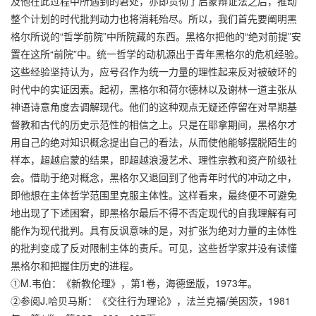
及他在此过程中所遇到的窘处，亦即贯彻了启蒙辩证法之后，推动
整个计划的时代批判动力也将消耗殆尽。所以，我们首先要阐明黑
格尔所说的“哲学前院”中所院藏的东西。黑格尔把他的“绝对前提”安
置在这所“前院”中。统一哲学的动机源出于青年黑格尔的危机经验。
这些经验坚持认为，应号召作为统一力量的理性起来反对被破环的
时代中的实证因素。起初，黑格尔和荷尔德林以及谢林一道主张从
神语诗意角度去调解现代。他们的这种观点无疑还停留在对早期基
督教和古代的历史示范性的相信之上。只是在耶拿期间，黑格尔才
用自己的绝对知识概念提出自己的看法，从而使他能够摆脱陌生的
样本，超越启蒙的结果，即超越浪漫艺术、理性宗教和资产阶级社
会。借助于绝对概念，黑格尔又退回到了他青年时代的冲动之中，
即他想在主体哲学范围里克服主体性。这样看来，最终便不可避免
地出现了下述困窘，即黑格尔最后不得不否定现代的自我理解有可
能作为现代批判。具有反讽意味的是，对扩张为绝对力量的主体性
的批判变成了反对限制主体的责斥。可见，这些哲学家并没有读懂
黑格尔和把握住历史的进程。
①M.韦伯：《新教伦理》，第1卷，海德堡版，1973年。
②参阅J.哈贝马斯：《交往行为理论》，法兰克福/美因茨，1981