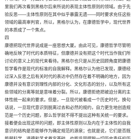
里我们再次看到黑格尔后来所说的表现主体性原则的领域。由于先
验反思——主体性原则在其中似乎暴露无遗——同时要求充任这些
领域的最高审判官，所以，黑格尔认为，在康德哲学中，现代世界
的本质成了一个焦点。
四
康德把现代世界说成是一座思想大厦。由此可见，康德哲学尽管明
确地反映了时代的本质特征，但康德并没有把这个时代当作我们所
讨论的意义上的现代来看待。黑格尔也只是从历史回顾角度把康德
哲学看作是现代的标准的自我解释。黑格尔认为他已发现，康德经
过深入反思之后有关时代的表达中仍然存在着不明确的地方，因为
康德并没有意识到理性内部的分化、文化形态的划分，以及所有这
些领域的分离等就是意味着分裂。所以，康德拒绝把被迫分离的主
体性统一起来的要求。但是，一旦现代被看成一个历史时代，换句
话说，一旦现代意识到脱离过去和必然的规约，自力更生地创造规
范是一个历史问题，那么哲学就不得不提出这种有关统一的要求。
接着便会出现这样的问题，即主体性原则以及内在于主体性的自我
意识的结构是否能够作为确定规范的源泉；也就是说，它们是否既
能替科学、道德和艺术奠定基础，也能巩固摆脱一切历史责任的历