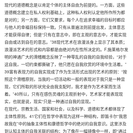
现代的道德概念是以肯定个体的主体自由为前提的。一方面，这些
道德概念建立在私人权利基础上，这种私人权利认定他所作所为都
是对的；另一方面，它们又要求，每个人在追求幸福的目标时都应
与他人的幸福目标保持一致。只有从普遍法则前提出发，主体意志
才能获得自律；但是“只有在意志中，即在主观的意志中，才能实现
自由或达到自在的意志。”38现代艺术在浪漫派身上显示了其本质；
浪漫派艺术的形式和内容都是由绝对内在性所决定的。F.施莱格尔发
明的神通广大的滑稽概念反映了一种零乱的自我的自我经验，“对于
这自我，一切约束都撕破了，他只愿在自我欣赏的环境中生活着。”
39富有表现力的自我实现成了作为生活形式出现的艺术的原则：“按
照这个滑稽原则，当我的一切活动和一般的表现对于我只是一种显
现，它们所取的形状完全由我支配时，我才是作为艺术家而生活
着。”40所以，只有在感伤灵魂的主观折射中，艺术家才能表现现
实，也就是说，现实“只是一种通过自我的显现。”
在现代，宗教生活、国家和社会，以及科学、道德和艺术都体现了
主体性原则。41它们在哲学中表现为这样一种结构，即笛卡尔“我思
故我在”中的抽象主体性和康德哲学中的绝对的自我意识。这里涉及
到认知主体的自我关联的结构；为了像在一幅镜像中一样，即“通过