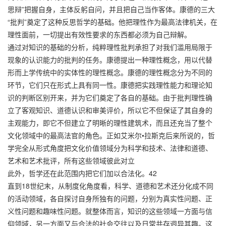
思辩”把握自身，主体反躬自问，并且把自己当作客体。康德的三大
“批判”奠定了这种反思哲学的基础。他把理性作为最高法律机关，在
理性面前，一切提出有效性要求的东西都必须为自己辩解。
通过对知识的基础的分析，纯粹理性批判承担了对我们滥用局限于
现象的认识能力的批判的任务。康德提出一种理性概念，用以代替
形而上学传统中的实体性的理性概念。康德的理性概念分为不同的
环节，它们只在形式上具有同一性。康德把实践理性能力和理论知
识的判断区别开来，并为它们奠定了各自的基础。由于批判理性确
立了客观知识、道德认识和审美评价，所以它不但保证了其自身的
主观能力，即它不但建立了明晰的理性建筑术，而且还充当了整个
文化领域中的最高法官的角色。正如艾米尔•拉斯克后来所说的，哲
学完全从形式角度把文化价值领域分为科学和技术、法律和道德、
艺术和艺术批评，所有这些领域彼此对立
此外，哲学还在此范围内把它们加以合法化。42
直到18世纪末，从制度化角度看，科学、道德和艺术还分化成不同
的活动领域，各自探讨自身所独有的问题，分别为真实性问题、正
义性问题和趣味性问题。就整体而言，知识的这些领域一方面与信
仰领域，另一方面又与合法的社会交往以及日常共存迥异其趣。这