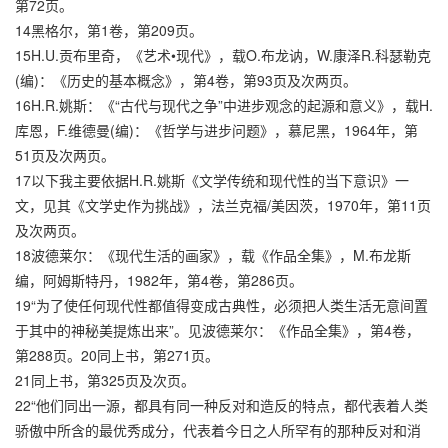
第72页。
14黑格尔，第1卷，第209页。
15H.U.贡布里奇，《艺术•现代》，载O.布龙讷，W.康泽R.科瑟勒克
(编)：《历史的基本概念》，第4卷，第93页及次两页。
16H.R.姚斯：《“古代与现代之争”中进步观念的起源和意义》，载H.
库恩，F.维德曼(编)：《哲学与进步问题》，慕尼黑，1964年，第
51页及次两页。
17以下我主要依据H.R.姚斯《文学传统和现代性的当下意识》一
文，见其《文学史作为挑战》，法兰克福/美因茨，1970年，第11页
及次两页。
18波德莱尔：《现代生活的画家》，载《作品全集》，M.布龙斯
编，阿姆斯特丹，1982年，第4卷，第286页。
19“为了使任何现代性都值得变成古典性，必须把人类生活无意间置
于其中的神秘美提炼出来”。见波德莱尔：《作品全集》，第4卷，
第288页。20同上书，第271页。
21同上书，第325页及次页。
22“他们同出一源，都具有同一种反对和造反的特点，都代表着人类
骄傲中所含的最优秀成分，代表着今日之人所罕有的那种反对和消