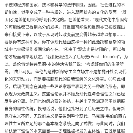
系统的经济和国家、技术和科学的法律职能。因此，社会进程的不
断加速，似乎变成了一种枯竭的、进入凝固状态的文化的反面。“凝
固化”是盖伦用来称呼现代文化的。在盖伦看来，“现代文化中所固有
的可能性都已得到充分的发挥。其反面可能性和反题亦已被挖掘出
来和接受下来，以致于从现时起改变前提变得越来越难以想象……
要是你有这种印象，你在像现代绘画这样一种如此活跃和复杂的领
域中也会感觉到凝固化的存在。”④由于“观念史是封闭的”，所以盖
伦才轻而易举地认定，“我们已经进入了后历史(Post historie)”。为
此，盖伦借戈特弗里德•本的诗劝告我们说：“考虑好你们的生活所
需。”由此可见，盖伦的这种新保守主义立场并不是想抛开社会现代
化的无穷动力，而是要摆脱现代的自我理解的文化外壳。⑤与此相
反，后现代观念在其他一些理论家那里表现为另一种政治形态，即
表现为无政府主义。这些理论家并不顾及现代性与合理性之间已经
发生的分离。他们也抱怨启蒙的终结，并越出了欧洲现代用以把握
自身的理性传统，换句话说，他们也扎根到了后历史之中。但与新
保守主义不同，无政府主义是要告别整个现代。马克斯•韦伯的西方
理性主义所立足的那个基本概念系统走向了式微；与此同时，我们
却认清了理性的本来面目——即理性被揭发为主体性，它既是征服