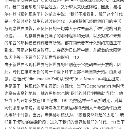
间，我们既希望现时早些过去，又盼望未来快点降临；因此，黑格
尔在其《精神现象学》的前言中说：“我们不难看到，我们这个时代
是一个新时期的降生和过渡的时代。人的精神已经跟他旧日的生活
与观念世界决裂，正使旧日的一切葬入于过去而着手进行他的自我
改造。……现存世界里充满了的那种粗率和无聊，以及对某种未知
的东西的那种模模糊糊若有所感，都在预示着有什么别的东西正在
到来。可是这种颓废败坏……突然为日出所中断，升起着的太阳犹
如闪电般一下建立起了新世界的形相。”10
由于新世界即现代世界与旧世界的区别在于它是朝未来开放的，因
此，时代在推陈出新的每一个当下环节上都不断重新开始。由此可
见，把“当代”(die neueste Zeit)从“现代”(d ie Neuzeit)中独立出来，
也是属于一种现代的历史意识：在现代，当下(Gegenwart)作为时代
史享有崇高的地位。就连黑格尔也把“我们的时代”理解成“当代”，他
把当下的开始安放在18世纪末、19世纪初这样一个转折时期，对其
同代思想家来说，则意味着发生启蒙运动和法国大革命这两件历史
大事那个时刻。因此，老黑格尔还认为，“随着突然升起的太阳”，我
们到了“历史的最后阶段，进入了我们的世界和我们的时代。”11当下
从新的时代的视界把自己看作是现实之中的当代，但它必须把与过