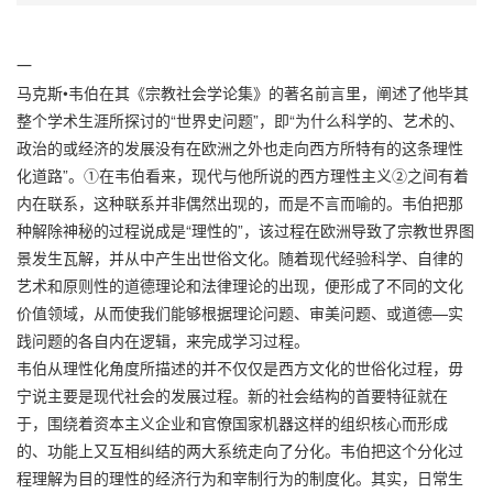
一
马克斯•韦伯在其《宗教社会学论集》的著名前言里，阐述了他毕其
整个学术生涯所探讨的“世界史问题”，即“为什么科学的、艺术的、
政治的或经济的发展没有在欧洲之外也走向西方所特有的这条理性
化道路”。①在韦伯看来，现代与他所说的西方理性主义②之间有着
内在联系，这种联系并非偶然出现的，而是不言而喻的。韦伯把那
种解除神秘的过程说成是“理性的”，该过程在欧洲导致了宗教世界图
景发生瓦解，并从中产生出世俗文化。随着现代经验科学、自律的
艺术和原则性的道德理论和法律理论的出现，便形成了不同的文化
价值领域，从而使我们能够根据理论问题、审美问题、或道德—实
践问题的各自内在逻辑，来完成学习过程。
韦伯从理性化角度所描述的并不仅仅是西方文化的世俗化过程，毋
宁说主要是现代社会的发展过程。新的社会结构的首要特征就在
于，围绕着资本主义企业和官僚国家机器这样的组织核心而形成
的、功能上又互相纠结的两大系统走向了分化。韦伯把这个分化过
程理解为目的理性的经济行为和宰制行为的制度化。其实，日常生