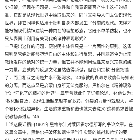
史框架，但现在问题是，主体性和自我意识能否产生出这样的标
准，它既是从现代世界中抽取出来的，同时又引导人们去认识现代
世界，即它同样也适用于批判自身内部发生了分裂的现代。怎样才
能根据现代精神建筑一种内在的理想形态，它既不单单仿制，也不
只从表面上利用有关现代的诸种表现形式?
一旦提出这样的问题，便说明主体性只是一个片面性的原则。这条
原则尽管绝对能够塑造自由的主体和进行反思，并削弱迄今为止宗
教所发挥的绝对的统一力量，但它并不能利用理性来复兴宗教的统
一力量。启蒙的的反思文化虽然值得骄傲，但它和宗教“分道扬镳
了，而且相互之间是井水不犯河水。”43宗教的衰退导致信仰与知识
的分离，而这点又是启蒙自身所无法克服的。黑格尔在《精神现象
学》“异化了的精神的世界”一章里曾就此作了详细论述，44他认为：
“教化越普及，表现生活越来越丰富多彩，分裂的力量也就越大，整
个教化也就越异化，生活追求重新和谐也就失去意义(这种追求曾被
宗教扬弃过)。”45
上述这段话摘自1801年黑格尔针对莱因霍尔德所写的争论文章。在
这篇文章中，黑格尔把破坏和谐生活当作实践的挑战和哲学的要
求。46对黑格尔来说，时代意识走出总体性，精神自身发生异化等