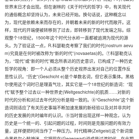
世界末日才会出现。但在谢林的《关于时代的哲学》中，有关现代
的通俗概念却坚持认为，未来已经开始。换句话说，这种概念以
为，现代是依赖未来而存在的，并朝着未来的新的时代而敞开。这
样，现代的开端便被转移到了过去，即转移到了现代发端之际。综
观整个18世纪，1500年这个时代分水岭一直都被追溯为现代的源
头。为了验证这一点，R.科瑟勒克考察了我们的时代(nostrum aevu
m)究竟是在何时被改称为“新的时代”(novaaetas)的。⑦科瑟勒克认
为，“现代”或“新的时代”概念所表达的历史意识，已构成了一种历史
哲学的视角：即一个人必须从整个历史视界出发对自己的位置作反
思性认识。“历史”(Geschicht e)是个单数名词，但它表示集体。黑格
尔使用这个词时已是理直气壮，其实它是一个18世纪的新造词：“现
代”赋予整个过去以一种世界史(Weltgeschichte)的肌质……对新的
时代的分析和对过去年代的分析是相一致的。⑧“Geschichte”这个新
造词则适应了有关历史事端不断加速发展的新经验以及对并非共时
的历史发展的共时编年的认识。⑨当时曾出现这样一种观念，认为
历史是一个统一的、引起问题的过程，时间则是克服问题的有效力
量，这样便把时间当作了一种压力。时代精神(Zeitgeist)这个新词曾
令黑格尔心醉神迷，它把现在(Gegenwart)说成是过渡时代，在此期