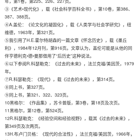
年，第1卷，第225、226、227页。
③《艺术•现代化》，载《社会科学百科全书》，第10卷，第386、
387、388页。
④A.盖伦：《论文化的凝固化》，载《人类学与社会学研究》，纽
维德，1963年，第321页。
⑤我引用了H.E.霍尔特胡森的一篇文章《怀念历史》，载《墨丘
利》，1984年12月刊，第916页。文章认为，盖伦可能是从他的同
伴亨德利克•德•曼那借用了“后历史”这种说法。
⑥以下参阅R.科瑟勒克：《过去的未来》，法兰克福/美因茨，1979
年。
⑦R.科瑟勒克：《现代》，载《过去的未来》，第314页。
⑧同上书，第327页。
⑨同上书，第321、322、323页。
10黑格尔：《作品集》，苏卡普版，第3卷，第18页及次页。
11黑格尔，第12卷，第524页。
12R.科瑟勒克：《经验空间和经验视野》，载其《过去的未来》，
第349页及次两页。
13H.布卢门贝格：《现代的合法性》，法兰克福/美因茨，1966年，