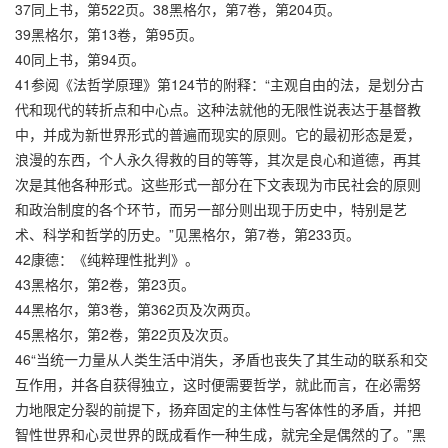
37同上书，第522页。38黑格尔，第7卷，第204页。
39黑格尔，第13卷，第95页。
40同上书，第94页。
41参阅《法哲学原理》第124节的附释：“主观自由的法，是划分古
代和现代的转折点和中心点。这种法就他的无限性说表达于基督教
中，并成为新世界形式的普遍而现实的原则。它的最初形态是爱，
浪漫的东西，个人永久得救的目的等等，其次是良心和道德，再其
次是其他各种形式。这些形式一部分在下文表现为市民社会的原则
和政治制度的各个环节，而另一部分则出现于历史中，特别是艺
术、科学和哲学的历史。”见黑格尔，第7卷，第233页。
42康德：《纯粹理性批判》。
43黑格尔，第2卷，第23页。
44黑格尔，第3卷，第362页及次两页。
45黑格尔，第2卷，第22页及次页。
46“当统一力量从人类生活中消失，矛盾也丧失了其生动的联系和交
互作用，并各自获得独立，这时便需要哲学，就此而言，在必需努
力地限定分裂的前提下，扬弃固定的主体性与客体性的矛盾，并把
智性世界和心灵世界的既成看作一种生成，就完全是偶然的了。”黑