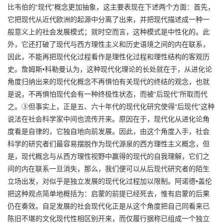
比韦伯的“现代”概念更加抽象，这主要表现在下述两个方面：首先，
它把现代从近代欧洲的起源中分离了出来，并把现代描述成一种一
般意义上的社会发展模式；就时空而言，这种模式是中性化的。此
外，它还打破了现代与西方理性主义和历史语境之间的内在联系，
因此，不能再把现代化过程看作是理性化过程和理性结构的客观历
史。詹姆斯•科勒曼认为，这种现代化理论的长处就在于，从进化论
角度归纳出来的现代化概念不再惧怕有关现代的终结的观念，也就
是说，不再惧怕现代会有一种终极性状态，而被“后现代”所取而代
之。③但事实上，正是五、六十年代的现代化研究使得“后现代”这种
说法在社会科学家中间也流传开来。原因在于，现代化从进化论角
度看是自律的，它独自地向前发展。因此，由这个角度入手，社会
科学的研究者们最容易摆脱作为现代源泉的西方理性主义概念，但
是，现代概念与从西方理性视野中赢得的现代的自我理解，它们之
间的内在联系一旦消失，那么，我们便可以从后现代研究者的陌生
立场出发，对似乎是独立发展的现代化过程加以限制。阿诺德•盖伦
把这种观点简单地概括为：启蒙的前提已经死去，惟有启蒙的后果
仍在奏效。自足发展的社会现代化正是从这个角度把自己同看来已
陈旧不堪的文化现代性相区别开来，而仅履行据称已组成一个独立