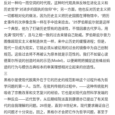
反对一种均一而空洞的时代观，这种时代观具体反映在进化主义和
历史哲学“对进步的固执的信仰”中；另一方面，他也反对历史主义把
一切都相对化的做法，因为历史主义把历史固囿在博物馆中，“把历
史事件的次序像念珠一样在手中捻来捻去。”25罗伯斯庇尔就是这样
一个典型，他为了打破历史惯有的连续性，不惜因袭古代罗马，用
充满“现时性”，且与之相一致的过去来替自己助威。罗伯斯庇尔曾力
图像超现实主义者制造休克一样，来中止历史的缓慢进程；但是，
现代一旦成为现实，它就必须从被征用的过去的镜像中为自己创制
规范。这些过去将不再被认为原本就是示范性的。我们不如留心波
德莱尔所说的创造时尚的示范(Model)，以便阐明把捕捉这些蛛丝蚂
迹的行为与模仿古典标本的审美理想相对立起来的创造性。
三
黑格尔是使现代脱离外在于它的历史的规范影响这个过程升格为哲
学问题的第一人。当然，在批判传统的过程中，——这种传统批判
吸收了宗教改革和文艺复兴的经验，它也是对现代自然科学发端的
一种反应——近代哲学，从后期经院派直到康德亦已提出了有关现
代的自我理解的问题。26但是，直到18世纪末，现代要求确证自己
的问题才十分突出，因之，黑格尔才会把它作为哲学问题，甚至于