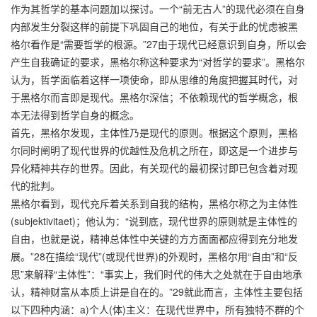
作为其哲学的基本问题加以探讨。一个“前无古人”的现代必须在自身
内部发生分裂这样的前提下巩固自己的地位，有关于此的忧虑被黑
格尔看作是“需要哲学的根源。”27由于现代已经意识到自身，所以会
产生自我确证的要求，黑格尔称这种要求为“对哲学的要求”。黑格尔
认为，哲学面临着这样一项使命，即从思维的角度把握其时代，对
于黑格尔而言即是现代。黑格尔深信；不依赖现代的哲学概念，根
本无法得到哲学自身的概念。
首先，黑格尔发现，主体性乃是现代的原则。根据这个原则，黑格
尔同时阐明了现代世界的优越性及危机之所在，即这是一个进步与
异化精神共存的世界。因此，有关现代的最初探讨即已包含着对现
代的批判。
黑格尔看到，现代充斥着关系到自我的结构，黑格尔称之为主体性
(subjektivitaet)；他认为：“说到底，现代世界的原则就是主体性的
自由，也就是说，精神总体性中关键的方方面面都应得到充分地发
展。”28在描绘“现代”(或现代世界)的外观时，黑格尔用“自由”和“反
思”来解释“主体性”：“事实上，我们时代的伟大之处就在于自由地承
认，精神财富从本质上讲是自在的。”29就此而言，主体性主要包括
以下四种内涵：a)个人(体)主义：在现代世界中，所有独特不群的个