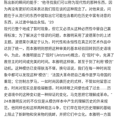
陈出新的瞬间的能手：“他寻找我们可以称为现代性的那种东西，因
为再没有更好的词来表达我们现在谈的这种观念了。对他来说，问
题在于从流行的东西中提取出它可能包含着的在历史中富有诗意的
东西，从过渡中抽出永恒。”23
现代已整个地成了暂时现象，但它又必须从这种必然性中替自己赢
得标准；为了解决这个怪谬的问题，本雅明采用了波德莱尔的上述
主题。波德莱尔满足于认为，时代性和永恒性在真正的艺术作品中
达到了统一，而本雅明则想把这种审美的基本经验回转到历史语境
中。为此，本雅明提出了“现时”(Jetztzeit)概念，在“现时”中，充满了
救世主的时间或完美的时间。本雅明这样做，甚至于到了利用“模仿”
动机。这种模仿已变得肤浅不堪，换句话说，我们在每一种时尚现
象中都可以发现这种“模仿”：“法国大革命把自己看作是罗马帝国的
重现；它仿制古罗马，一如时尚因袭历史的式样，不管如何留意过
去，时尚对现实总是极端敏感，时尚转眼之间便也成了过去……历
史语境中的这种变幻是一种辩证的变化，马克思把它理解成革命。”
24本雅明反对的不仅仅是从模仿样本中产生的理解历史的外来规
范，他同样也和这样两种观念斗争，它们早在现代历史理解的基础
上阻止了新鲜物和突来物的挑衅，并把它们中立化。本雅明一方面