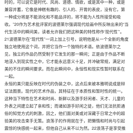
时的，可以说它是时代、风尚、道德、情欲，或是其中一种，或是
兼容并蓄，它像是神糕有趣的、引人的、开胃的表皮，没有它，第
一种成分将是不能消化和不能品评的，将不能为人性所接受和吸
收。”20作为艺术批评家的波德莱尔强调现代绘画中所反映出来的“当
代生活中的瞬间美，读者允许我们把这种美的特性称作‘现代性’”。
21波德莱尔在“现代性”一词上加上引号，说明他是从一个全新的角度
独立地使用这个词，并把它当作一个独特的术语。依波德莱尔之
见，独立的作品仍然受制于它发生的那一瞬间；正是由于作品不断
地浸入到现实性之中，它才能永远意义十足，并冲破常规，满足对
美的不住的瞬间要求。而在此瞬间中，永恒性和现实性暂时联系在
一起。
永恒的美只能反映在时代的伪装之中，这点后来被本雅明说成是辩
证法图景。现代的艺术作品，其特征在于本质性和暂时性的统一。
这种当下特性在艺术和时尚、新鲜以及游手好闲者、天才、儿童的
外表之间建立起了亲和性；而诸如游手好闲之徒，他们无法抗拒通
俗的知觉方式的刺激，因之，他们面对美或对深藏于日常之中的超
验美的攻击束手无策。浪荡子的作用就在于，把懒惰和时尚与引起
震惊的快感统一起来，但他自己从来不以为然。22浪荡子是享受推