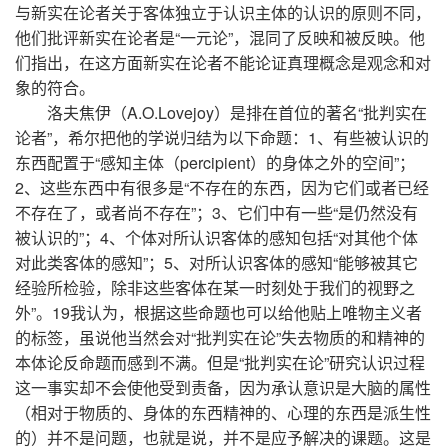
与新实在论者关于客体独立于认识主体的认识的原则不同，
他们批评新实在论者是“一元论”，混同了反映和被反映。他
们指出，在这方面新实在论者不能论证真理概念是观念和对
象的符合。
洛夫焦伊（A.O.Lovejoy）是排在首位的著名“批判实在
论者”，希尔把他的学说归结为以下命题：1、有些被认识的
东西配置于“感知主体（percipient）的身体之外的空间”；
2、这些东西中有很多是“不存在的东西，因为它们或者已经
不存在了，或者尚不存在”；3、它们中有一些“是仍然没有
被认识的”；4、个体对所认识客体的感知包括“对其他个体
对此类客体的感知”；5、对所认识客体的感知“能够被其它
经验所检验，除非这些客体在某一时刻处于我们的视野之
外”。19我认为，根据这些命题也可以给他贴上唯物主义者
的标签，虽说他当然会对“批判实在论”失去物质的和精神的
本体论反命题而感到不满。但是“批判实在论”研究认识过程
这一事实却不会使他受到责备，因为承认意识是大脑的属性
（相对于物质的、身体的东西精神的、心理的东西是派生性
的）并不是问题，也就是说，并不是应予解决的课题。这是