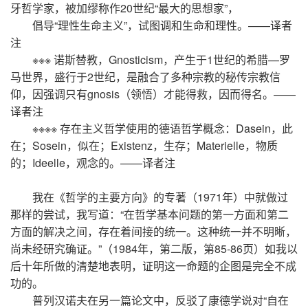
牙哲学家，被加缪称作20世纪“最大的思想家”，
倡导“理性生命主义”，试图调和生命和理性。——译者
注
※※※ 诺斯替教，Gnosticism，产生于1世纪的希腊—罗
马世界，盛行于2世纪，是融合了多种宗教的秘传宗教信
仰，因强调只有gnosis（领悟）才能得救，因而得名。——
译者注
※※※※ 存在主义哲学使用的德语哲学概念：Dasein，此
在；Sosein，似在；Existenz，生存；Materielle，物质
的；Ideelle，观念的。——译者注
我在《哲学的主要方向》的专著（1971年）中就做过
那样的尝试，我写道：“在哲学基本问题的第一方面和第二
方面的解决之间，存在着间接的统一。这种统一并不明晰，
尚未经研究确证。”（1984年，第二版，第85-86页）如我以
后十年所做的清楚地表明，证明这一命题的企图是完全不成
功的。
普列汉诺夫在另一篇论文中，反驳了康德学说对“自在