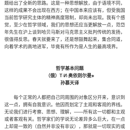
题给出了全新的思路。这是一种思想解放，由于语境不同，
这样的成果不会出现在西方；在中国本来应该有，但受我国
当前哲学研究主体的精神高度限制，却尚未出现。我有个感
觉，至少在哲学领域，我们的思想还应当更解放一点，范岱
年先生在沪上谈到哈贝马斯对马克思主义批判传统的发扬，
很值得反思。春天就要来了，还是想鼓舞起来，集合同道，
向着学术的高地进军，毕竟有所作为是人生的最高境界。
哲学基本问题
（俄）Т·И·奥依则尔曼※
孙慕天译
每个正常的人都把自己同周围的对象区分开来，意识到
这一点，拥有自我意识。他因而划定了主观和客观的界线。
无论我们进行考察、思想、理解，——所有这一切都和主观
或者客观有关。哲学家们的学说无论差异多么巨大，在一点
上却是一致的（自然并非没有非议），那就是一切现实的或