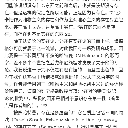
们能够设想没有什么东西之前和之后，也就是设想没有存
在，但是这样的假定之所以可能，正是因为有存在。”21沙
卡把作为唯物主义的存在和作为主观唯心主义的存在对立起
来。存在高于世界，甚至高于实在：“实在的东西不是存
在，而存在也不是实在的东西”22。
除了认识论的实在论之外还有实在论的形而上学。海德
格尔可能就属于这一流派，对此我国有一系列研究成果。因
此我提一下我国所知不多的哈特曼（N.Hatmann）的形而上
学，差不多半个世纪之后戈尔尼施坦才发表了关于他的专
论。我要说这一研究不仅是有理有据的，而且是出色的，因
为在我们还热衷于所谓揭露20世纪非马克思主义哲学的时
候，作者却借用列宁《唯物主义和经验批判主义》的褒语称
赞哈特曼，谨慎的列宁格勒教授写道：“在对哈特曼'认识
论’的批判中，积极的因素是相对于意识存在第一性（着重
点是作者加的）。”23
按照哈特曼，存在是多层面的：它在质上包括不同的领
域（Dasein,Sosein, Existenz,Materielle,Ideelle）※※※※ 。
不同的存在方式（Seinweise）从一开始就是存在所固有