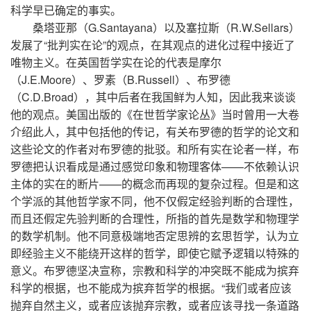
科学早已确定的事实。
桑塔亚那（G.Santayana）以及塞拉斯（R.W.Sellars）
发展了“批判实在论”的观点，在其观点的进化过程中接近了
唯物主义。在英国哲学实在论的代表是摩尔
（J.E.Moore）、罗素（B.Russell）、布罗德
（C.D.Broad），其中后者在我国鲜为人知，因此我来谈谈
他的观点。美国出版的《在世哲学家论丛》当时曾用一大卷
介绍此人，其中包括他的传记，有关布罗德的哲学的论文和
这些论文的作者对布罗德的批驳。和所有实在论者一样，布
罗德把认识看成是通过感觉印象和物理客体——不依赖认识
主体的实在的断片——的概念而再现的复杂过程。但是和这
个学派的其他哲学家不同，他不仅假定经验判断的合理性，
而且还假定先验判断的合理性，所指的首先是数学和物理学
的数学机制。他不同意极端地否定思辨的玄思哲学，认为立
即经验主义不能绕开这样的哲学，即使它赋予逻辑以特殊的
意义。布罗德坚决宣称，宗教和科学的冲突既不能成为摈弃
科学的根据，也不能成为摈弃哲学的根据。“我们或者应该
抛弃自然主义，或者应该抛弃宗教，或者应该寻找一条道路