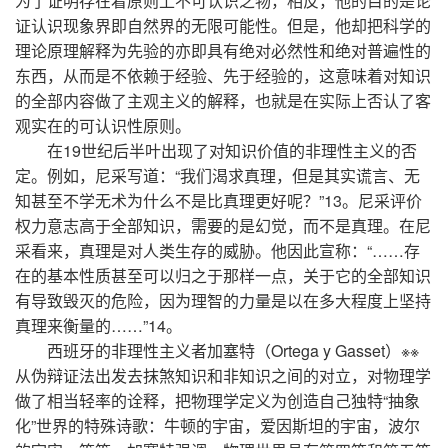
为了证明存在着原则上不可认识之物，相反，他的目的是论
证认识现象界即自然界的无限可能性。但是，他却把科学的
理论原理解释为先验的亦即具有绝对必然性和绝对普遍性的
东西，从而是不依赖于经验、先于经验的，这意味着对知识
的全部内容做了主观主义的解释，也就是在实际上否认了客
观实在的可认识性原则。
在19世纪后半叶出现了对知识价值的非理性主义的否
定。例如，尼采写道：“我们渴求真理，但是其实谎言、无
知甚至不学无术为什么不是比真理更好呢？”13。尼采评价
权力意志高于全部知识，需要的是幻觉，而不是真理。在尼
采看来，真理是对人类生存的威胁。他因此宣称：“……存
在的基本性质甚至可以归之于那样一点，关于它的全部知识
有导致毁灭的危险，因为理智的力量是以在多大程度上坚持
真理来衡量的……”14。
西班牙的非理性主义者加塞特（Ortega y Gasset）※※
从伪辩证法出发去抹煞知识和非知识之间的对立，对物理学
做了相当轻率的诠释，把物理学定义为创造自己独特“抽象
化”世界的特殊诗歌：牛顿的宇宙，爱因斯坦的宇宙，波尔