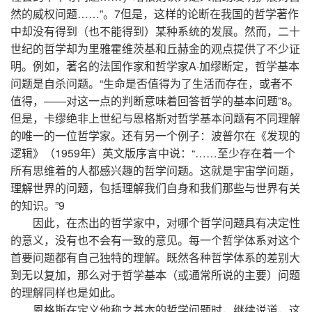
然的威权问题……”。7但是，这样的论断在我国的哲学著作
中却没有得到（也不能得到）某种系统的发展。然而，二十
世纪的哲学却为里雅霍维茨基和丘赫金的观点提供了不少证
明。例如，著名的法国作家和哲学家A·加缪断定，哲学基本
问题是自杀问题。“生命是否值得为了生活而存在，或者不
值得，——对这一点的判断意味着回答哲学的基本问题”8。
但是，卡缪绝非上世纪与恩格斯对哲学基本问题有不同理解
的唯一的一位哲学家。还有另一个例子：波普尔在《发现的
逻辑》（1959年）英文版序言中说：“……至少存在着一个
所有思维着的人都感兴趣的哲学问题。这就是宇宙学问题，
理解世界的问题，包括理解我们自身和我们那些与世界有关
的知识。”9
因此，在杰出的哲学家中，对哪个哲学问题具有决定性
的意义，没有也不会有一致的意见。每一个哲学体系对这个
首要问题都有自己独特的理解。既然各种哲学体系的差别大
到无以复加，那么对于哲学基本（或通常所说的主要）问题
的理解同样也是如此。
恩格斯在定义他称之基本的哲学问题时，继续说道，这