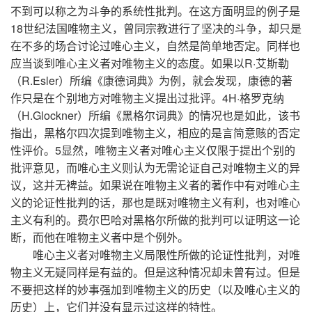
不到可以称之为斗争的系统性批判。在这方面明显的例子是
18世纪法国唯物主义，曾同宗教进行了坚决的斗争，却只是
在不多的场合讨论过唯心主义，自然是简单地否定。同样也
应当谈到唯心主义者对唯物主义的态度。如果以R·艾斯勒
（R.Esler）所编《康德词典》为例，就会发现，康德的著
作只是在个别地方对唯物主义提出过批评。4H·格罗克纳
（H.Glockner）所编《黑格尔词典》的情况也是如此，该书
指出，黑格尔四次提到唯物主义，相应的是言简意赅的否定
性评价。5显然，唯物主义者对唯心主义仅限于提出个别的
批评意见，而唯心主义则认为无需论证自己对唯物主义的异
议，这并无裨益。如果说在唯物主义者的著作中有对唯心主
义的论证性批判的话，那也是既对唯物主义有利，也对唯心
主义有利的。费尔巴哈对黑格尔所做的批判可以证明这一论
断，而他在唯物主义者中是个例外。
唯心主义者对唯物主义局限性所做的论证性批判，对唯
物主义无疑同样是有益的。但是这种情况却未曾有过。但是
不要把这样的妙事强加到唯物主义的历史（以及唯心主义的
历史）上，它们并没有显示过这样的特性。