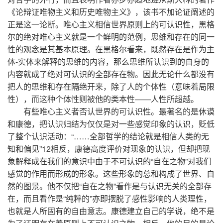
《论辩证唯物主义和历史唯物主义》，该书不加论证阐述的
正是这一论断。唯心主义相信世界原则上的可认识性，黑格
尔的绝对唯心主义就是一个鲜明的范例，思维和存在的同一
性的观念是其基本原理。在黑格尔看来，既然存在是作为主
体-实体来解释的思维的内容，那么思维所认识到的自身的
内容就成了绝对可认识的全部存在物。因此无论什么都没有
把人的思维和存在隔绝开来，除了人的个体性（意味着局限
性），而这种个体性则被他的类本性——人性所超越。
有些唯心主义者否认世界的可认识性。最著名的是休谟
和康德，把认识归结为仅仅是对一些感觉印象的认识，贬低
了整个认识活动：“……全部哲学的结论就是相信人类的无
知和偏见”12相反，康德高度评价对现象的认识，但却把现
象解释成在我们的意识中由于不可认识的“自在之物”对我们
感觉的作用而形成的形象。这些形象的总和构成了世界、自
然的图景。他不仅把“自在之物”看作是与认识无关的全部存
在，而且看作是“纯粹的”亦即摆脱了感性影响的人类理性，
也就是人所固有的自由意志。康德建立自己的学说，绝不是