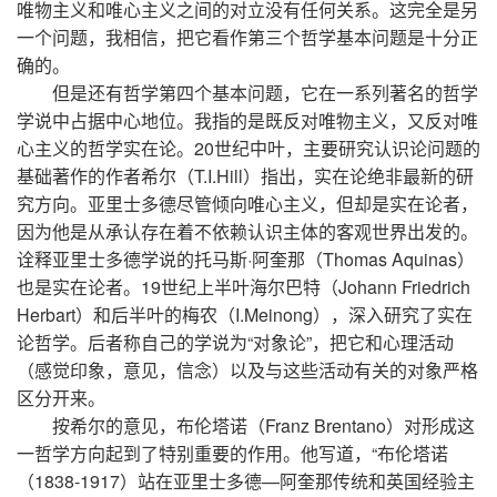
唯物主义和唯心主义之间的对立没有任何关系。这完全是另
一个问题，我相信，把它看作第三个哲学基本问题是十分正
确的。
但是还有哲学第四个基本问题，它在一系列著名的哲学
学说中占据中心地位。我指的是既反对唯物主义，又反对唯
心主义的哲学实在论。20世纪中叶，主要研究认识论问题的
基础著作的作者希尔（T.I.Hill）指出，实在论绝非最新的研
究方向。亚里士多德尽管倾向唯心主义，但却是实在论者，
因为他是从承认存在着不依赖认识主体的客观世界出发的。
诠释亚里士多德学说的托马斯·阿奎那（Thomas Aquinas）
也是实在论者。19世纪上半叶海尔巴特（Johann Friedrich
Herbart）和后半叶的梅农（I.Meinong），深入研究了实在
论哲学。后者称自己的学说为“对象论”，把它和心理活动
（感觉印象，意见，信念）以及与这些活动有关的对象严格
区分开来。
按希尔的意见，布伦塔诺（Franz Brentano）对形成这
一哲学方向起到了特别重要的作用。他写道，“布伦塔诺
（1838-1917）站在亚里士多德—阿奎那传统和英国经验主