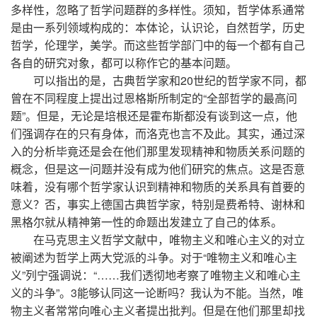
多样性，忽略了哲学问题群的多样性。须知，哲学体系通常
是由一系列领域构成的：本体论，认识论，自然哲学，历史
哲学，伦理学，美学。而这些哲学部门中的每一个都有自己
各自的研究对象，都可以称作它的基本问题。
可以指出的是，古典哲学家和20世纪的哲学家不同，都
曾在不同程度上提出过恩格斯所制定的“全部哲学的最高问
题”。但是，无论是培根还是霍布斯都没有谈到这一点，他
们强调存在的只有身体，而洛克也言不及此。其实，通过深
入的分析毕竟还是会在他们那里发现精神和物质关系问题的
概念，但是这一问题并没有成为他们研究的焦点。这是否意
味着，没有哪个哲学家认识到精神和物质的关系具有首要的
意义？否，事实上德国古典哲学家，特别是费希特、谢林和
黑格尔就从精神第一性的命题出发建立了自己的体系。
在马克思主义哲学文献中，唯物主义和唯心主义的对立
被阐述为哲学上两大党派的斗争。对于“唯物主义和唯心主
义”列宁强调说：“……我们透彻地考察了唯物主义和唯心主
义的斗争”。3能够认同这一论断吗？我认为不能。当然，唯
物主义者常常向唯心主义者提出批判。但是在他们那里却找