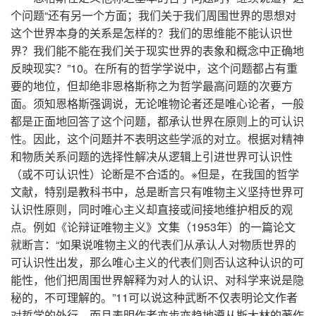
个问题“还有另一个方面；我们关于我们周围世界的思想对
这个世界本身的关系是怎样的？我们的思维能不能认识世
界？我们能不能在我们关于现实世界的表象和概念中正确地
反映现实？”10。在所有的哲学学说中，这个问题都占有重
要的地位，但却绝非恩格斯称之为哲学最高问题的次要方
面。须知恩格斯强调说，无论唯物论者还是唯心论者，一般
都是正面地回答了这个问题，都承认世界在原则上的可认识
性。因此，这个问题并不表明这些学派的对立。根据对精神
和物质关系问题的选择性解决从逻辑上引进世界可认识性
（或不可认识性）论断是不合适的。※但是，在我国的哲学
文献，特别是教科书中，总是断言只有唯物主义坚持世界可
认识性原则，同时唯心主义却直接或间接地维护相反的观
点。例如《论辩证唯物主义》文集（1953年）的一篇论文
就断言：“如果说唯物主义的代表们从承认人对物质世界的
可认识性出发，那么唯心主义的代表们则否认这种认识的可
能性，他们把周围世界解释为对人的认识、对科学来说是隐
秘的，不可理解的。”11可以说这种武断不仅表明论文作者
对哲学的外行，而且表明作者亦步亦趋地遵从斯大林的著作