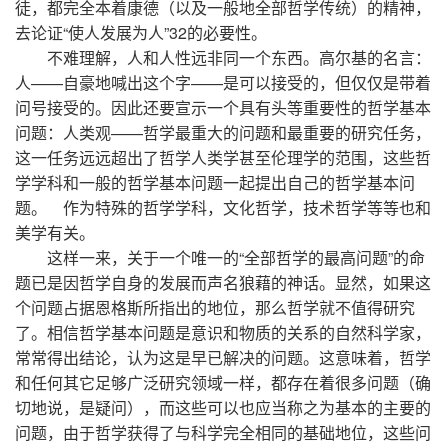
徒，都完全本着康德（以及一般地全部哲学传统）的精神，
去论证“使人发展为人”32的必要性。
不难理解，人和人性远非同一个东西。高尔基的名言：
人——自豪地喊出这个字——是可以接受的，但仅仅是带着
问号接受的。因此还要宣示一个具有头等重要性的哲学基本
问题：人类观——哲学最重大的问题和最重要的研究任务，
这一任务远远超出了哲学人类学甚至伦理学的范围，这些哲
学学科和一般的哲学基本问题一起提出自己的哲学基本问
题。 作为特殊的哲学学科，文化哲学，技术哲学等等也和
美学有关。
这样一来，关于一个唯一的“全部哲学的最高问题”的命
题已是因哲学自身的发展而声名狼藉的神话。显然，如果这
个问题占据恩格斯所指出的地位，那么哲学就不值得研究
了。相信哲学基本问题是意识和物质的关系的自然科学家，
常常得出结论，认为这是早已解决的问题。这意味着，哲学
和任何其它足够广泛研究领域一样，都存在着很多问题（确
切地说，是疑问），而这些可以也应当称之为基本的主要的
问题，由于哲学获得了与科学完全相同的基础地位，这些问