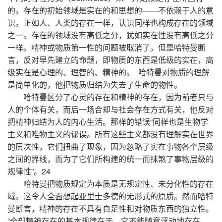
的。存在的初始领域是实在的和思想的——不依赖于人的意
识。正如人、人类的存在一样，认识同样也构成存在的领域
之一。存在的领域没有高低之分，犹如实在性没有高低之分
一样。精神或物质第一性的问题被取消了。但是哈特曼断
言，反对早先建立的命题，即物质的东西是低级的实在，高
级实在是心理的、理智的、精神的。 哈特曼对物质的理解
是简单化的，他把物质归结为失去了生命的物性。
哈特曼区分了心灵的存在和精神的存在，因为前者只与
人的个体有关，而后一场合却与社会存在方式有关，他反对
把精神归结为人的内心生活。那样的错误“同样也是生物学
主义和唯物主义的谬误。所有这些主义都没有理解实在世界
的层次性，它们扭曲了现象，因为忽略了实在事物各个层级
之间的界线，而为了它们所构建的统一而抹煞了事物层级的
规律性”。24
哈特曼把物质规定为本质是无规定性、未分化性的存在
域。这令人全面想起亚里士多德的无形式的原质。然而哈特
曼断言，精神的存在不具有自足性和对物质东西的独立性。
“全部精神存在的基本规律在于，它不能随意浮动地存在，