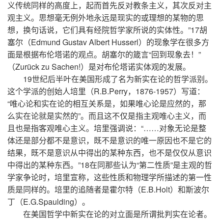
义传统同样的高度上，起而首先反对教条主义，其次反对主
观主义。思想毫无例外地永远是现实的或理想的某物的思
想，换句话说，它们具有经院哲学家所说的实体性。”17胡
塞尔（Edmund Gustav Albert Husserl）的现象学在很多方
面是根据布伦塔诺的观点。胡塞尔的箴言“回到现象去！”
（Zurück zu Sachen!）是对布伦塔诺实体观的发展。
19世纪后半叶在美国形成了名为新实在论的哲学派别。
这个学派的创始人培里（R.B.Perry，1876-1957）写道：
“唯心论和实在论的相互关系是，如果唯心论是应然的，那
么实在论就是实然的”。而且这不仅是指主观唯心主义，而
且也是指客观唯心主义。培里强调说：“……对象无论是整
体还是部分都不是意识，既不是意识的唯一原因也不是它的
结果，既不是意识从中得出的某种东西，也不是仅仅从意识
中得出的某种东西。”18在同那些认为“第二性质”是主观的哲
学家争论时，培里宣称，这些性质和物理学所描述的第一性
质是同样的。培里的追随者是霍尔特（E.B.Holt）和斯波尔
丁（E.G.Spaulding）。
在美国哲学中新实在论的对立面是所谓批判实在论者。