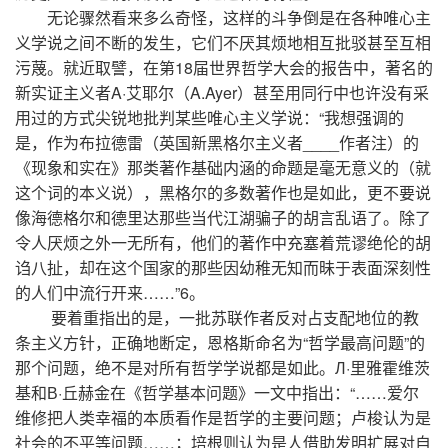
无论骤然看来多么奇怪，这样的斗争倒是在各种唯心主
义学说之间不断的发生，它们不厌其烦地相互批驳甚至互相
污蔑。就近取譬，在第18届世界哲学大会的报告中，著名的
新实证主义者A·艾耶尔（A.Ayer）甚至用同行中也许没有采
用过的方式尖锐地批判某些唯心主义学说：“我想强调的
是，作为布拉德雷（英国新黑格尔主义者____作者注）的
《现象和实在》那类著作基础内涵的命题是毫无意义的（就
这个词的本义说），黑格尔的多数著作也是如此，更不要说
像海德格尔和德里达那些当代江湖骗子的胡言乱语了。除了
令人厌烦之外一无所有，他们的著作中充塞着荒谬绝伦的胡
诌八扯，却在这个国家的那些因幼稚无知而昧于表面深刻性
的人们中流行开来……”6。
要着重指出的是，一批苏联作者反对占支配地位的教
条主义方针，正确地断定，恩格斯命名为“哲学最高问题”的
那个问题，绝不是对所有哲学学说都是如此。Л·里雅霍维茨
基和В·丘赫金在《哲学基本问题》一文中指出：“……爱尔
维修把人类幸福的本质看作是哲学的主要问题；卢梭认为是
社会的不平等问题……；培根则认为是人借助发明扩展对自