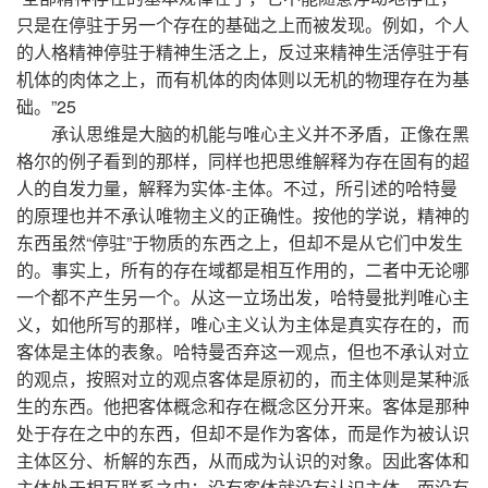
只是在停驻于另一个存在的基础之上而被发现。例如，个人
的人格精神停驻于精神生活之上，反过来精神生活停驻于有
机体的肉体之上，而有机体的肉体则以无机的物理存在为基
础。”25
承认思维是大脑的机能与唯心主义并不矛盾，正像在黑
格尔的例子看到的那样，同样也把思维解释为存在固有的超
人的自发力量，解释为实体-主体。不过，所引述的哈特曼
的原理也并不承认唯物主义的正确性。按他的学说，精神的
东西虽然“停驻”于物质的东西之上，但却不是从它们中发生
的。事实上，所有的存在域都是相互作用的，二者中无论哪
一个都不产生另一个。从这一立场出发，哈特曼批判唯心主
义，如他所写的那样，唯心主义认为主体是真实存在的，而
客体是主体的表象。哈特曼否弃这一观点，但也不承认对立
的观点，按照对立的观点客体是原初的，而主体则是某种派
生的东西。他把客体概念和存在概念区分开来。客体是那种
处于存在之中的东西，但却不是作为客体，而是作为被认识
主体区分、析解的东西，从而成为认识的对象。因此客体和
主体处于相互联系之中：没有客体就没有认识主体，而没有