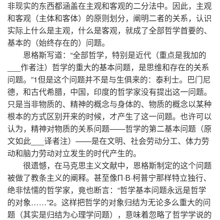
非现实的东西都涵盖在主观和客观的二分法中。因此，主观
和客观（主体和客体）的原则划分，阐明二者的关系，认识
实际上什么是主观，什么是客观，就成了全部哲学首要的、
基本的（始终存在的）问题。
恩格斯写道：“全部哲学，特别是近代（重点是我加的
___作者注）哲学的重大的基本问题，是思维和存在的关系
问题。”1但是这个问题并不是与生俱来的：泰利士。巴门尼
德，和古代希腊，中国，印度的哲学家没有提出这一问题。
只是当非物质的、精神的概念与身体的、物质的概念以某种
根本的方式区别开来的时候，才产生了这一问题。也许可以
认为，精神对物质的关系问题——哲学的第二基本问题（原
文如此___译者注）——是在文明、社会劳动分工、体力劳
动和脑力劳动对立发生的时代产生的。
很遗憾，在马克思主义文献中，恩格斯制定的这个问题
被做了教条主义的阐释。甚至像П·В·柯普宁那样特立独行、
绝非怯懦的哲学家，竟也断言：“哲学基本问题永远是哲学
的对象……”2。这样把哲学的对象归结为无论多么重大的问
题（其实是归结为心理学问题），意味着忽略了哲学学说的