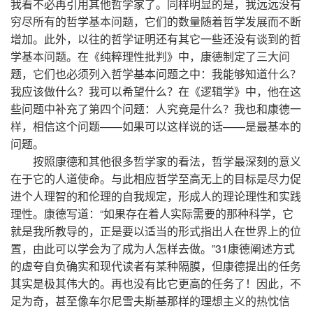
我看不必再引用其他哲学家了。同样明显的是，我远远没有
穷尽所有的哲学基本问题，它们的数量随着哲学发展而不断
增加。此外，以往的哲学证明还有其它一些还没有谈到的哲
学基本问题。在《纯粹理性批判》中，康德制定了三大问
题，它们也必须列入哲学基本问题之中：我能够知道什么？
我应该做什么？我可以希望什么？在《逻辑学》中，他在这
些问题中补充了第四个问题：人究竟是什么？我也和康德一
样，相信这个问题——如果可以这样说的话——是最基本的
问题。
按照康德和其他很多哲学家的看法，哲学最深刻的意义
在于它的人道使命。与此相应哲学至高无上的目标是尽力促
进个人理智的和伦理的自我规定，形成人的理论理性和实践
理性。康德写道：“如果存在着人实际需要的那种科学，它
就是我所教导的，正是要以适当的形式指出人在世界上的位
置，由此可以学会为了成为人怎样去做。”31康德阐述方式
的虚夸自负确实和现代读者有某种隔膜，但康德提出的任务
其实是极其伟大的。再也没有比它更高的任务了！因此，不
足为奇，甚至像车尔尼雪夫斯基那样的理想主义的热忱信