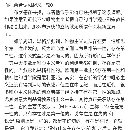
而把两者调和起来。”20
布罗德在寻找，或者他似乎觉得已经找到了这条道路。
如果注意到近代不少唯物主义者把自己的哲学观点和宗教信
仰结合起来，那么布罗德的立场就无所谓什么标新立异
了。
如所周知，恩格斯强调，唯物主义是从存在第一性和思
维第二性出发的，反之唯心主义则认为思维第一性，存在第
二性。这个公式至少是不确切的，因为所有形而上学体系
（其中大多数是唯心主义者）的创建者都强调，存在是第一
性的，当然它也是精神性的。欧洲第一批主张存在第一性和
精神性的哲学家是爱利亚派。其实，在它们的学说中唯心主
义还没有得到清晰的表述。但是在中世纪，而后在近代，很
多唯心主义体系的创立者都已经坚持了存在第一性的观点。
尤其对意大利基督教思辨主义来说，其特点正是承认存在第
一性，它的主要代表沙卡（M.F.Sciacca）宣称：“存在是第
一性的，只有存在才是第一位的。说存在是'在先的’和
说'是’原则上是一样的，都是不确切的。存在是在场，它就
是'是’，它自我认定：没有什么在存在'之前’和'之后’。在我