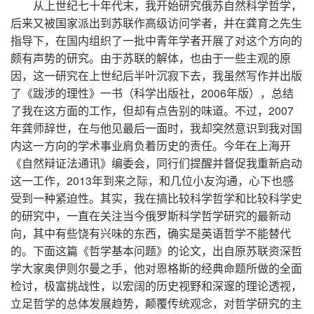
从上世纪七十年代末，我开始研究俄苏自然科学哲学，
后来又被国家派出到苏联作高级访问学者，并在龚育之先生
指导下，在国内组织了一批中青年学者开展了对这个方向的
颇有声势的研究。由于苏联的解体，也由于一些主观的原
因，这一研究在上世纪后半叶沉寂下去，我虽然写作并出版
了《跋涉的理性》一书（科学出版社，2006年版），总结
了我在这方面的工作，但却有点告别的味道。不过，2007
年龚师辞世，在与他见最后一面时，我却突然意识到我对国
内这一方向的学术事业肩负着历史的责任。今年在上海开
《自然辩证法通讯》编委会，同行们提醒并督促我重新启动
这一工作，2013年到来之际，和几位小友沟通，心下也感
受到一种紧迫性。其实，我在搞比较科学哲学和比较科学史
的研究中，一直在关注当今俄罗斯科学哲学研究的最新动
向，其中有些饶有兴味的东西，确实是英语哲学不能替代
的。下面这篇《哲学基本问题》的论文，出自原苏联资深哲
学大家奥伊则尔曼之手，他对恩格斯的经典命题所做的全面
检讨，极富挑战性，以宏阔的历史视野和深邃的理论透视，
立足哲学的总体发展趋势，颠覆传统观念，对哲学研究的主