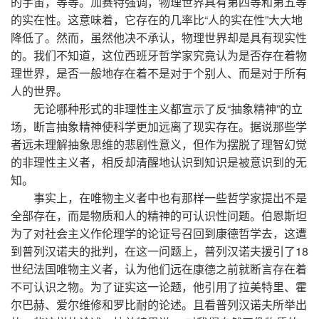
的宇宙，等等。加赛特强调，物理世界具有第四等和第五等
的实在性。这意味着，它存在的几率比“人的实在性”大大地
降低了。然而，虽然他决不承认，物理世界却是具有现实性
的。我们不知道，这位西班牙哲学家究竟认为是否存在着物
理世界，是否一般地存在着不是对于个别人、而是对于所有
人的世界。
无论哪种形式的非理性主义都宣示了反“抽象精神”的立
场，断言抽象精神使科学更加远离了现实存在。据说那些学
者远未理解抽象思维的悲剧性意义，但作为摆脱了理智幻觉
的非理性主义者，相反却清醒地认识到知识是被意识到的无
知。
事实上，在唯物主义者中也有那样一些哲学家提出不是
全部存在，而是物质和人的精神的可认识性问题。伯恩斯坦
为了对社会主义作伦理学的论证号召回到康德哲学去，这遭
到普列汉诺夫的批判，在这一问题上，普列汉诺夫援引了18
世纪法国唯物主义者，认为他们远在康德之前就断言存在着
不可认识之物。为了证实这一论题，他引用了拉美特里、霍
尔巴赫、爱尔维修和罗比耐的论述。且看普列汉诺夫所举出