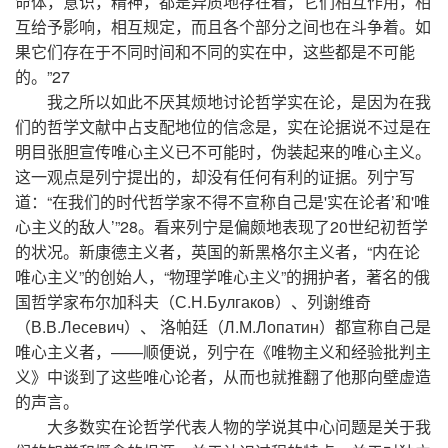
命体，意识，精神，都是异质地存在着，它们相互作用，相
互给予影响，相互规定，而且各个部分之间也在斗争着。如
果它们存在于不同时间和不同的实在中，这些都是不可能
的。”27
我之所以如此不厌其烦地讨论哲学实在论，是因为在我
们的哲学文献中占支配地位的信念是，实在论据说不过是在
明目张胆宣传唯心主义已不可能时，伪装起来的唯心主义。
这一观点是列宁提出的，却没有任何有利的证据。列宁写
道：“在我们的时代哲学家不得不宣称自己是'实在论者’和'唯
心主义的敌人’”28。看来列宁是偏颇地表现了20世纪初哲学
的状况。新康德主义者，英国的新黑格尔主义者，“内在论
唯心主义”的创始人，“物理学唯心主义”的拥护者，著名的俄
国哲学家布尔加科夫（С.Н.Булгаков）、列谢维奇
（В.В.Лесевич）、 洛帕廷（Л.М.Лопатин）都宣称自己是
唯心主义者，——顺便说，列宁在《唯物主义和经验批判主
义》中谈到了这些唯心论者，从而也就推翻了他那向壁虚造
的声言。
大多数实在论哲学代表人物的学说其中心问题是关于我