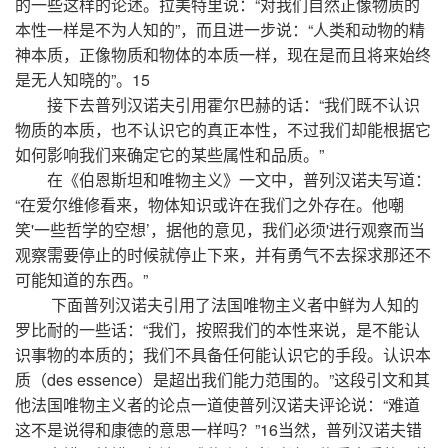
的一些这样的论述。拉美特里说：“对我们自然正像物质的
本性一样是不为人知的”，而且进一步说：“人类和动物的精
神本质，正像物质和物体的本质一样，现在是而且将来始终
是无人知晓的”。15
接下去普列汉诺夫引用霍尔巴赫的话：“我们既不认识
物质的本质，也不认识它的真正本性，不过我们却能根据它
如何影响我们来确定它的某些属性和品质。”
在《伯恩斯坦和唯物主义》一文中，普列汉诺夫写道：
“在爱尔维修看来，物体知识或许在我们之外存在。他嘲
笑'一些哲学的空想’，据他的意见，我们必须'进行观察而当
观察需要停止的时候就停止下来，并有勇气不去探求那还不
可能知道的东西。”
下面普列汉诺夫引用了法国唯物主义者中鲜为人知的
罗比耐的一些话：“我们，按照我们的本性来说，是不能认
识事物的本质的；我们不具备任何能认识它的手段。认识本
质（des essence）是超出我们能力范围的。”这段引文和其
他法国唯物主义者的论点一道使普列汉诺夫评论说：“难道
这不是说得和康德的意思一样吗？”16当然，普列汉诺夫错