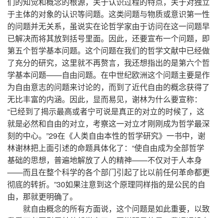
们的知觉和概念的根源，关于认识过程的特点，关于对独立
于主体的对象的认识等问题。这类问题与物质或意识第一性
的问题并无关系，虽说实在论哲学家由于访问在这一问题早
已解决而将其放到括号里面。因此，还要宣布一个问题，即
第五个哲学基本问题。这个问题在我们的哲学文献中已经做
了充分的研究，这里就不再赘言，我还想指出的是第六个哲
学基本问题——自由问题。在中世纪欧洲这个问题主要是作
为自由意志的问题来讨论的，而到了近代自由的概念获得了
无比丰富的内涵。因此，显而易见，谢林为什么要宣称：
“已经到了揭示最高或者宁可说是真正的对立的时候了，这
就是必然和自由的对立，考察这一对立才刚刚成为哲学最深
刻的中心。”29在《人类自由本性的哲学研究》一书中，谢
林谢林把上面引述的命题具体化了：“使自由成为全部哲学
基础的思想，普遍地解放了人的精神——不仅对于人本身
——而且在整个科学的各个部门引起了比以前任何革命都更
彻底的转折。”30如果注意到这个原理同样指的是公民的自
由，那就更明确了。
就自由概念的所有方面说，这个问题是如此重要，以致