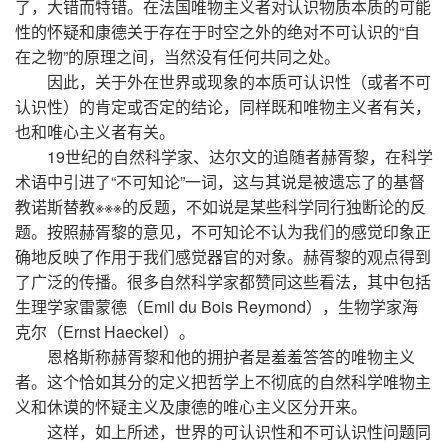
了，大错而特错。在法国唯物主义者对认识物质本质的可能
性的怀疑和康德关于存在于时空之外的绝对不可认识的“自
在之物”的原理之间，当然没有任何共同之处。
因此，关于外在世界或现象的本质可认识性（或者不可
认识性）的肯定或否定的结论，同样既和唯物主义者有关，
也和唯心主义者有关。
19世纪的自然科学家、达尔文的追随者赫胥黎，在科学
术语中引进了“不可知论”一词，这与其说是被遗忘了的基督
教诺斯替教※※※的反题，不如说是某些科学同行独断论的反
题。按照赫胥黎的意见，不可知论不认为我们的感觉印象正
确地反映了作用于我们感觉器官的对象。赫胥黎的观点得到
了广泛的传播。很多自然科学家都赞同这些看法，其中包括
生理学家雷蒙德（Emil du Bois Reymond），生物学家海
克尔（Ernst Haeckel）。
恩格斯称赫胥黎和他的拥护者是羞羞答答的唯物主义
者。这个恰如其分的定义把哲学上不彻底的自然科学唯物主
义和休谟的怀疑主义及康德的唯心主义区分开来。
这样，如上所述，世界的可认识性和不可认识性问题同