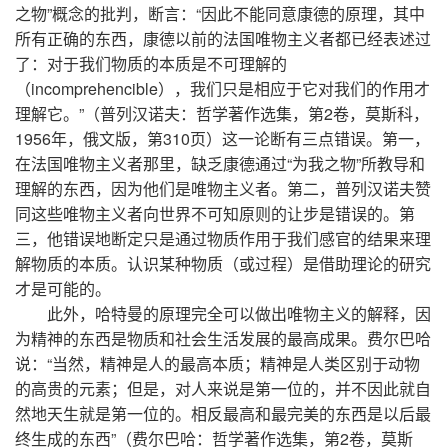
之物”概念的批判，断言：“因此不能同意康德的原理，其中
所有正确的东西，康德以前的法国唯物主义者都已经表述过
了：对于我们物质的本质是不可理解的
（incomprehencible），我们只是相应于它对我们的作用才
理解它。”（普列汉诺夫：哲学著作选集，第2卷，莫斯科，
1956年，俄文版，第310页）这一论断有三点错误。第一，
在法国唯物主义者那里，缺乏康德通过“为我之物”所教导和
理解的东西，因为他们是唯物主义者。第二，普列汉诺夫赞
同这些唯物主义者向世界不可知原则的让步是错误的。第
三，他错误地断定只是通过物质作用于我们感官的结果来理
解物质的本质。认识某种物质（或过程）是借助理论的研究
才是可能的。
此外，哈特曼的原理完全可以做出唯物主义的解释，因
为精神的东西是物质和社会生活发展的最高成果。费尔巴哈
说：“当然，精神是人的最高本质；精神是人类区别于动物
的高贵的元素；但是，对人来说是第一位的，并不因此就自
然地天生就是第一位的。相反最高和最完美的东西是以后最
终生成的东西”（费尔巴哈：哲学著作选集，第2卷，莫斯