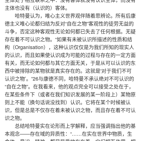
主体也没有（认识的）客体。
哈特曼认为，唯心主义世界观伴随着思辨论。所有后康
德主义唯心论都归结为反对“自在之物”客观性的徒劳无益的
斗争，否定这种客观性无论如何都已失去了任何根据。无疑
存在着不可认识之物。“如果有未被认识所描述的性质和结
构（Organisation），这种认识仅仅是为我们所知的现实人
的认识，而且如果使认识成为可能的过程与存在的一定方面
有关，而无论如何都与其它方面无关，于是从可以认识的东
西中被排除的某物就是真实存在的。这就是'对于我们不可
认识之物’。”26与康德不同，哈特曼不承认绝对不可认识的
“自在之物”。在我看来，他的观点完全可以接受之处在于，
在某些条件下（或者在我们知识发展的某一阶段上）某物原
则上不能（换句话说没找到）认识。它将在某个时候被认
识，但是总是不仅存在着未被认识之物，而且存在着不可认
识之物。
总结哈特曼实在论形而上学解释，应当强调指出他的基
本观念——存在域的异质性：“……在实在世界中物质，生