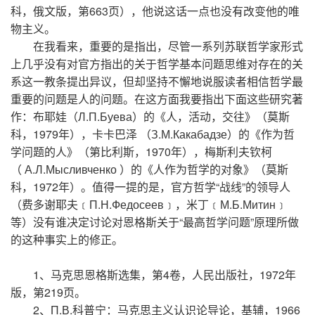
科，俄文版，第663页），他说这话一点也没有改变他的唯
物主义。
在我看来，重要的是指出，尽管一系列苏联哲学家形式
上几乎没有对官方指出的关于哲学基本问题思维对存在的关
系这一教条提出异议，但却坚持不懈地说服读者相信哲学最
重要的问题是人的问题。在这方面我要指出下面这些研究著
作：布耶娃（Л.П.Буева）的《人，活动，交往》（莫斯
科，1979年），卡卡巴泽 （З.М.Какабадзе）的《作为哲
学问题的人》（第比利斯，1970年），梅斯利夫钦柯
（ А.Л.Мысливченко ）的《人作为哲学的对象》（莫斯
科，1972年）。值得一提的是，官方哲学“战线”的领导人
（费多谢耶夫﹝П.Н.Федосеев﹞，米丁﹝М.Б.Митин﹞
等）没有谁决定讨论对恩格斯关于“最高哲学问题”原理所做
的这种事实上的修正。
1、马克思恩格斯选集，第4卷，人民出版社，1972年
版，第219页。
2、П.В.科普宁：马克思主义认识论导论，基辅，1966