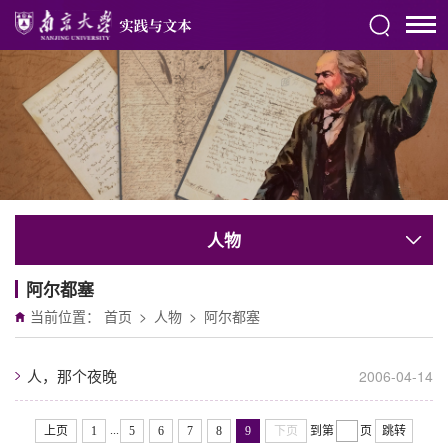
人物
阿尔都塞
当前位置：
首页
>
人物
>
阿尔都塞
人，那个夜晚
2006-04-14
...
上页
1
5
6
7
8
9
下页
到第
页
跳转