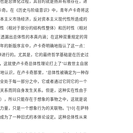
也是总体化过程，其目的就是扬弃有限存在，进
卢卡奇。在《历史与阶级意识》中，青年卢卡奇将这
本主义市场经济，反对资本主义现代性所造成的
性（相对于部分的结构性整体）和历时性（相对
正透漏出总体性的本真内涵；在这种双重规定的背
67年的新版序言中，卢卡奇明确地指认了这一点：
神进行的。尤其是，它的最终哲学基础是在历史过
该”，这就使卢卡奇总体性理论打上了“以救世主自居
醒地认识，在卢卡奇那里，“总体性被确定为一种存
全处于每一部分之中，它或者通过它同它的一个
关系而同自身发生关系。但是，这种实在性由于
），所以只能存在于想象的事物之中，这就是说
，只是一个想象行为的关联物。”[10] 在萨特
成为了一种旧式的本体论设定。这种总体性从来