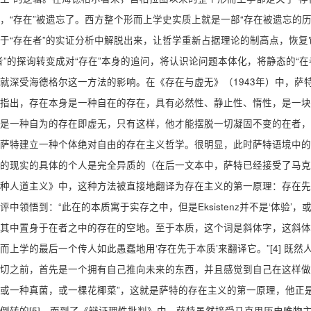
，“存在”被遗忘了。西方整个形而上学史实质上就是一部“存在被遗忘的
于“存在者”的实证分析中解脱出来，让哲学重新占据理论的制高点，恢复
者”的探询转变成对“存在”本身的追问，将认识论问题本体化，将静态的“在
就深受海德格尔这一方法的影响。在《存在与虚无》（1943年）中，萨特
指出，存在本身是一种自在的存在，具有必然性、静止性、惰性，是一块
是一种自为的存在即虚无，只有这样，他才能摆脱一切凝固不变的在者，
萨特建立一种个体绝对自由的存在主义哲学。很明显，此时萨特语境中的
的现实的具体的个人是完全异质的（在后一文本中，萨特已经接受了马克思
种人道主义》中，这种方法被直接地翻译为存在主义的第一原理：存在先
评中领悟到：“此在的本质寓于实存之中，但是Eksistenz并不是‘体验’，或
其中置身于在者之中的存在的空地。至于本质，这个词是斜体字，这斜体
而上学的最后一个传人如此愚蠢地用‘存在先于本质’来翻译它。”[4] 既
切之前，首先是一个拥有自己推向未来的东西，并且感觉到自己在这样做
或一种真菌，或一棵花椰菜”，这就是萨特的存在主义的第一原理，他正
倒转的[5]。而到了《辩证理性批判》中，萨特虽然接受马克思历史唯物