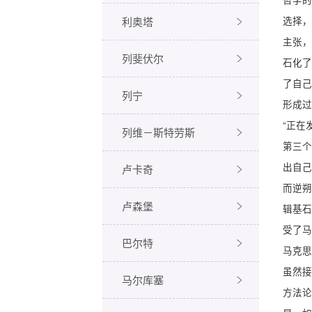
利奥塔
选择，
主张，
列斐伏尔
石化了
了自己
列宁
形成过
“正在
列维－斯特劳斯
第三个
出自己
卢卡奇
而逆朔
卢森堡
辑基石
受了马
巴尔特
马克思
虽然接
马尔库塞
方法论