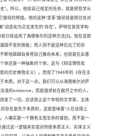
历史”。所以，他给自己规定的任务，就是把哲学从
它曾经的辉煌。他的这种“变革”路径就是把过去对
者”动态化为正在发生的“存在”。萨特在其哲学构
就已经运用了海德格尔的这种方法[3]。他在这部
凝固不变的铁板；而人则不是这种石化了的存
不断地超越自身将自己推向未来，也就是在此基
个体还是一种抽象的个体，这与《辩证理性批
的历史唯物主义）。而到了1946年的《存在主
于本质。对于这一点，我们可以从海德格尔对萨
法语的existence，而是描述处在敝开之中的人，
改变了一切。应该禁止这个年轻的文学家，主体
然人的存在是先于本质的，这就意味着“人在谈得上
。人确实是一个拥有主观生命的谋划，而不是一
是通过这一逻辑来实现对传统本质主义、实体主义
主义的前提，认为个人的谋划绝不是无条件的自由