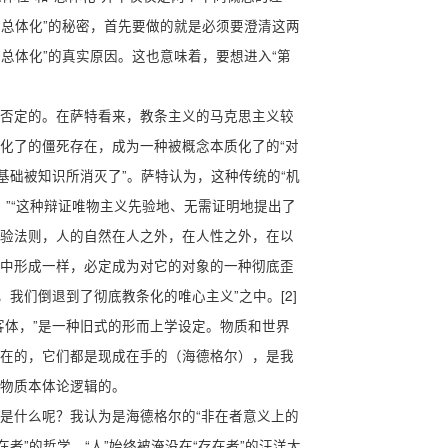
“总体化”的秘密，首先要做的就是必须要澄清这两
总体化”的真实原因。这也意味着，要想进入“第
否定的。在萨特看来，教条主义的马克思主义较
化了的僵死存在，成为一种被概念本质化了的“对
基础被知识所消灭了”。萨特认为，这种传统的“机
。”“这种辩证唯物主义先验地、无需证明地提出了
验法则，人的自然在人之外，在人性之外，在以
中形成一样，必定成为对它的对象的一种彻底歪
我们倒退到了彻底教条化的唯心主义”之中。[2]
客体，”是一种旧式的形而上学设定。物质和世界
在的，它们都是现成在手的（海德格尔），是我
物质本体论逻辑的。
是什么呢？我认为是海德格尔的“非在者意义上的
者”的哲学，“人”始终被淹没在“存在者”的汪洋大