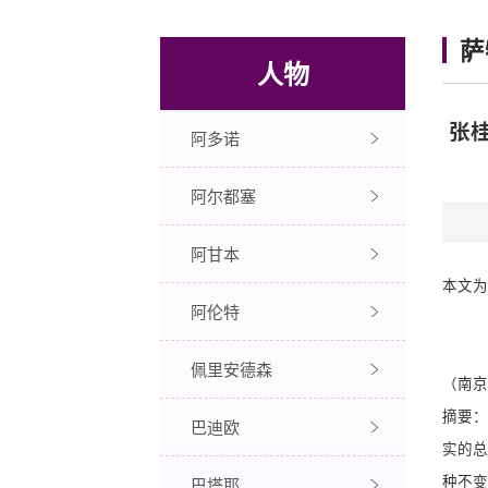
萨
人物
张
阿多诺
阿尔都塞
阿甘本
本文为
阿伦特
佩里安德森
（南京
摘要：
巴迪欧
实的总
种不变
巴塔耶