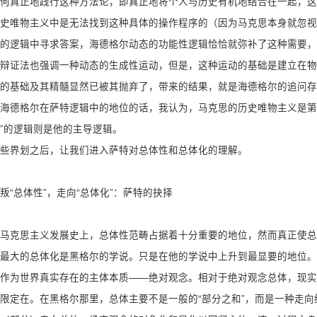
何真正地践行这种方法论，即真正地将个人与历史有机地结合在一起，这
史唯物主义中是无法找到这种具体的操作程序的（因为马克思本身就忽视
的逻辑中寻求答案，海德格尔动态的功能性逻辑恰恰就弥补了这种需要，
辩证法也强调一种动态的生成性运动，但是，这种运动的基础是建立在物
的基础及其精髓显然已被其抛弃了，带来的结果，就是海德格尔的追问存
海德格尔在萨特逻辑中的地位的话，我认为，马克思的历史唯物主义是第
”的逻辑则是他的主导逻辑。
些界划之后，让我们进入萨特对总体性和总体化的理解。
叛“总体性”，走向“总体化”：萨特的抉择
马克思主义发展史上，总体性范畴占据着十分重要的地位，然而真正使总
最大的总体化是黑格尔的学说。只是在他的学说中上升到最显要的地位。”[
作为世界真实存在的主体本质——绝对观念。相对于绝对观念总体，现实
限定在。在黑格尔那里，总体主要不是一般的“部分之和”，而是一种走