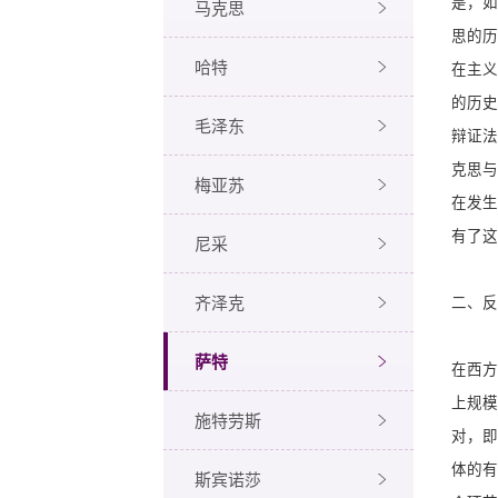
是，如
马克思
思的历
哈特
在主义
的历史
毛泽东
辩证法
克思与
梅亚苏
在发生
有了这
尼采
齐泽克
二、反
萨特
在西方
上规模
施特劳斯
对，即
体的有
斯宾诺莎