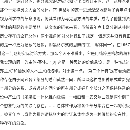
（部分）走向总体，扬弃观念的对象化和异化以回归主体，这一过程本身
那个一元神灵之大全的总体。[7] 黑格尔的这一思想深深地影响了青年
视为科学中的革命原则，将其看作为马克思方法的本质，成为了他批判资
客体的割裂的主要武器。从文本的研究来看，虽然青年卢卡奇分别从共时
历史存在的全程总体）两个视角[8]对总体做出了规定，但是这并没有真
的是一种更为隐蔽的逻辑，即黑格尔式的思辨的“主—客体同一”。在19
对这一问题的实际讨论方式，那么今天不难看出，它是用纯粹黑格尔的精
我实现的同一的主体-客体。”[9] 这是一种思辨的价值悬设，是一种“应
邦主义”和抽象的人本主义的烙印。对于这一点，“第二个萨特”是有着清
种存在由于同它各个部分的总和截然不同，所以以这种或那种形式重新完
个部分的关系，或者通过它同它的所有部分或好几个部分之间保持联系的
设中产生的（如果把一体化推向极端，一幅画和一支交响曲就是两个例子
个想象行为的关联而存在。……总体性作为将各个部分集合在一起的积极力量
，被青年卢卡奇作为批判逻辑张力的辩证总体性成为一种假想的实在性，
种存在的幻象。