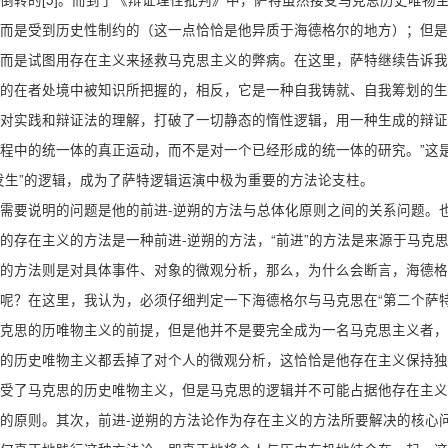
而是受到历史性制约的（这一点恰恰是他异质于海德格尔的地方）；但是
而是试图用存在主义来拯救马克思主义的弊病。在这里，萨特继续告诉我
的在者处境中被知识所把握的，相反，它是一种自我铸就、自我筹划的生
对实践和辩证法的理解，打破了一切静态的惰性逻辑，用一种生成的辩证
程中的统一体的真正运动，而不是对一个已经形成的统一体的研究。”这
发生”的逻辑，成为了萨特逻辑运演中极为重要的方法论支柱。
需要说明的问题是他的前进-逆朔的方法与总体化原则之间的关系问题。
的存在主义的方法是一种前进-逆朔的方法，“前进”的方法是来源于马克
的方法则是对具体事件、对象的微观分析，那么，为什么会断言，海德格
呢？在这里，我认为，必须仔细判定一下海德格尔与马克思在“第二个萨
克思的历唯物主义的前提，但是他并不是要完全成为一名马克思主义者，
的历史唯物主义都丢掉了对个人的微观分析，这恰恰是他存在主义保持独
受了马克思的历史唯物主义，但是马克思的逻辑并不可能占据他存在主义
的原则。其次，前进-逆朔的方法论作为存在主义的方法所要解决的核心