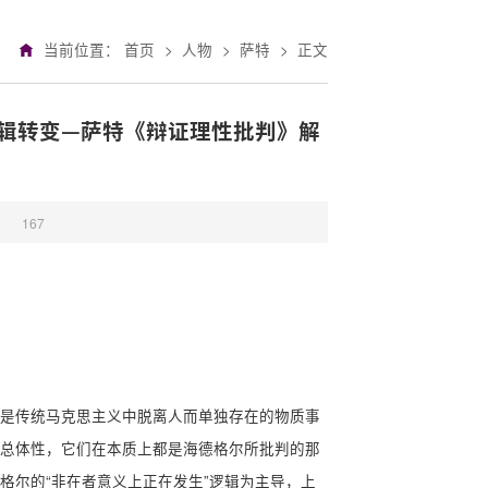
当前位置：
首页
>
人物
>
萨特
>
正文
辑转变—萨特《辩证理性批判》解
：
167
是传统马克思主义中脱离人而单独存在的物质事
总体性，它们在本质上都是海德格尔所批判的那
格尔的“非在者意义上正在发生”逻辑为主导，上