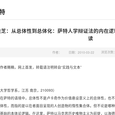
特
桂芝：从总体性到总体化：萨特人学辩证法的内在逻
读
浏览次数
作者：
日期：2010-03-22
作者赐稿，网上首发，转载请注明转自“实践与文本”
大学哲学系，江苏 南京，210093）
在萨特的语境中，总体性不是卢卡奇作为价值悬设意义上的总体性，也不
体性，而指的是以在者面目呈现的人创造物的惰性集合体。但不论是哪种
基始的本体论逻辑。在这里，萨特以马克思历史唯物主义为前提，以海德