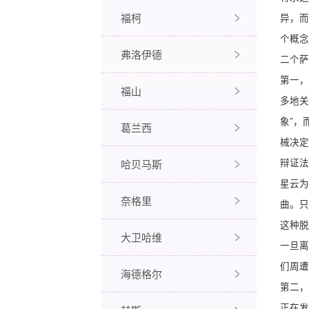
福柯
异，而
个概念
弗洛伊德
二个萨
第一，
福山
多地关
象”，
葛兰西
械决定
辩证法
哈贝马斯
星云为
奈格里
曲。只
这种脱
大卫哈维
一旦离
们周遭
海德格尔
第二，
正在发