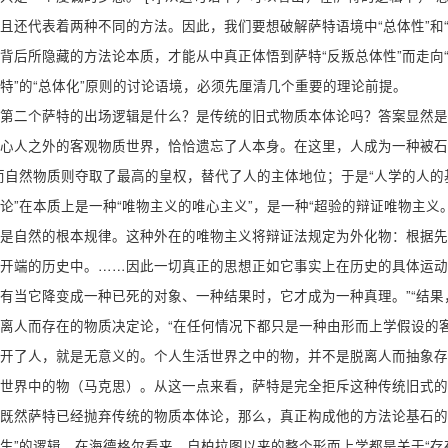
且还代表着两种不同的方法。因此，我们要想破解萨特语境中“总体性”和
背后所隐藏的方法论本质，才能从中真正体悟到萨特“反叛总体性”而走向“
特”的“总体化”原则的讨论语境，必须先厘清几个重要的理论前提。
第二个萨特的出场逻辑是什么？是传统的旧式物质本体论吗？答案显然是
心人之外的客观物质世界，恰恰遗忘了人本身。在这里，人成为一种被石
而自然物质则夺取了最高的皇权，替代了人的主体地位；于是“人学的人的
论”在本质上是一种“唯物主义的唯心主义”，是一种“超验的辩证唯物主义
是自然的根本规律。这种外在的唯物主义将辩证法规定为外化物：根据先
开端的历史中。……因此一切真正的思想正如它事实上在历史的具体运动
有当它降变成一种已死的对象、一种结果时，它才成为一种真理。”“结果，
离人而存在的物质决定论，“在任何情况下都只是一种由形而上学假设的
开了人，就是无意义的。个人生活世界之中的物，并不是脱离人而抽象存
世界中的物（马克思）。从这一点来看，萨特是完全拒斥这种传统旧式的
既然萨特已经抛弃传统的物质本体论，那么，真正构成他的方法论基石的
生”的逻辑。在海德格尔看来，自柏拉图以来的整个形而上学都是关于“存在