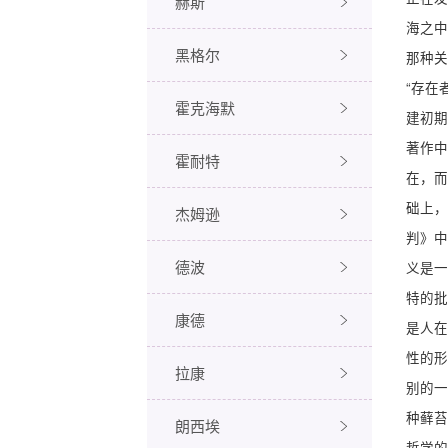
赫斯
海之中
黑格尔
那种关
“存在
霍克海默
建初期
著作中
霍耐特
在，而
础上，
杰姆逊
判》中
德波
义是一
特的批
康德
是人在
性的形
拉康
别的一
种藓苔
朗西埃
哲学的