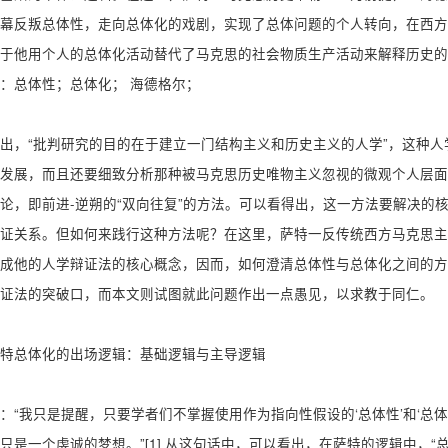
幕反叛总体性，走向总体化的戏剧，实现了总体问题的个人转向，在西方
于他用个人的总体化活动替代了马克思的社会物质生产活动来解释历史的
：总体性；总体化； 海德格尔；
出，“批判研究的目的在于建立一门结构主义和历史主义的人学”，这种
发展，而且还要细致分析那种被马克思历史唯物主义忽视的微观个人层面
论，即前进-逆朔的“双向往复”的方法。可以看得出，这一方法要解决的
证关系。但如何来践行这种方法呢？在这里，萨特一反传统西方马克思主
成他的人学辩证法的核心概念，因而，如何澄清总体性与总体化之间的方
证法的突破口，而本文则试图就此问题作出一点愚见，以求教于同仁。
特总体化的出场逻辑：基础逻辑与主导逻辑
：“我只是提醒，只要学者们不掌握使用作为指向性假设的‘总体性’和‘总
只是一个虔诚的梦想。”[1] 从这句话中，可以看出，在萨特的逻辑中，“