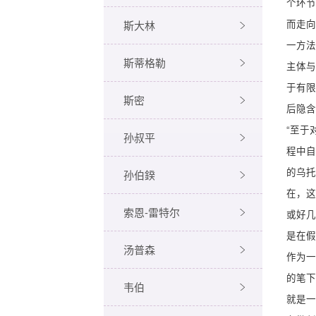
个环节
而走向
斯大林
一方法
斯蒂格勒
主体与
于有限
斯密
后隐含
“至于
孙叔平
程中自
的乌托
孙伯鍨
在，这
索恩-雷特尔
或好几
是在假
汤普森
作为一
的笔下
韦伯
就是一