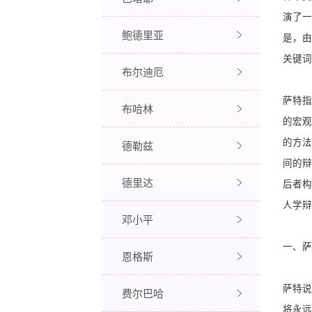
演了一
鲍德里亚
是，由
关键词
布尔迪厄
萨特指
布哈林
的宏观
的方法
德勒兹
间的辩
德里达
后者构
人学辩
邓小平
一、萨
恩格斯
萨特说
费尔巴哈
将永远