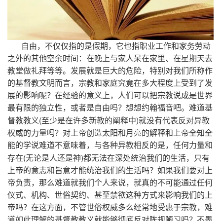
自由，不仅仅指的是假期，它也指职业工作和家务劳动
之外的其他空余时间：在晚上与家人呆在家里、在星期天去
教堂做礼拜等等。发展就是巨大的危险，特别对我们所称作
的基督教文明而言，宗教和家庭究竟在多大程度上受到了发
展的影响呢？在经验的意义上，人们可以把宗教说成是世界
最有限的独立性，或者是自由吗？想想约翰福音吧。难道基
(
)
督教教义
至少是在许多新教的阐释中
就没有代表反对异教
权威的力量吗？对上帝创造太阳和月亮的解释和上帝全知全
能的学说难道不意味着，与各种异教相反的是，任何力量和
(
)
存在
无论是人还是神
都无法在深处统治我们的生活，只有
上帝的意志和旨意才能统治我们的生活吗？如果我们要对上
帝负责，那么难道就我们个人来说，就真的不可能通过任何
仪式、机构、世俗契约、甚至禁欲这种方式来影响我们的上
帝吗？在这方面，不管世俗权威多么经常地受惠于宗教，难
道如此理解的基督教教义就能够彻底反对陈规陋习吗？不墨