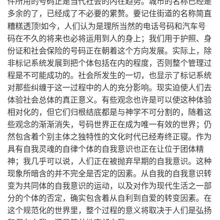
件所用的号码正是当代社会的内在趋势。城市的名称已经是
多余的了，已经成了不必要的累赘。要记住街道的名称简直
!
糟糕透顶
如今，人们认为是理所当然的电话号码和汽车号
码在不久的将来也必将运用到人的身上；我们用于护照、身
份证和社会保险的号码正在朝着这个方向发展。实际上，除
非标记系统发展到把个体包括在内的程度，否则整个管理过
程是不可能成功的。社会所发生的一切，也显示了标记系统
对那些纠缠于这一过程中的人的充分影响。现实迫使人们去
体验社会总体的真正意义。有些观念也许是可以使这种体验
相对化的，但它们归根结底都是与神学不可分割的，随着这
些观念的渐渐消失，号码世界正在成为唯一有效的世界；仍
然包含着个别主体之独特性的文化时代已经寿终正寝。作为
具有自我灵魂的自律个体的自我意识也正在让位于团体精
神；我几乎可以说，人们正在被抛弃早期的自我意识。这种
现象所暗含的并不完全是否定的因素。从自我的自我意识转
变为共同体的自我意识的运动，以及对作为现代生活之一部
分的个体的否定，确实包含着从自利到自爱的转变因素。在
这个规范化的世界里，整个过程的意义将取决于人们是弘扬