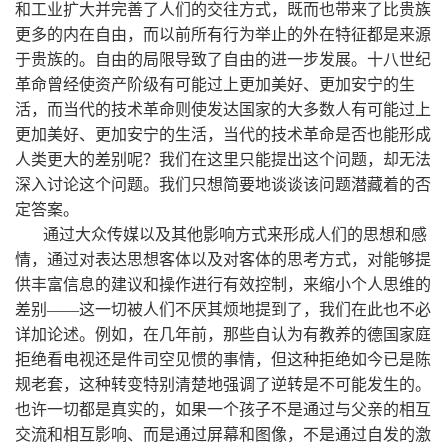
和工业扩大并完善了人们的交往方式，既而也带来了比贵族
更多的内在自由，而以前所有行为举止的外在特征都是来源
于贵族的。自由的局限导致了自由的进一步发展。十八世纪
革命曾经使资产阶级有可能过上更加美好、更加安宁的生
活，而当代的技术革命则使发达国家的大多数人有可能过上
更加美好、更加安宁的生活，当代的技术革命是否也能形成
人类更大的差别呢？我们在这里只能提出这个问题，却无法
深入讨论这个问题。我们只想简要地谈谈该问题潜藏着的否
定答案。
通过大众传媒以及其他影响方式来形成人们的思想和感
情，通过对表达思想客体以及对客体的思考方式，对能够提
供丰富信息的建议和操作进行有效控制，来缩小个人思维的
差别——这一切被人们不厌其烦地提到了，我们在此也不必
详加论述。例如，在几年前，那些自认为有教养的德国家庭
拒绝看电视还是件司空见惯的事情，但这种拒绝如今已是陈
规老套，这种转变特别清楚地强调了逆转是不可能发生的。
也许一切都是真实的，如果一个孩子不是通过与父亲的相互
交流和相互影响、而是通过屏幕和图像，不是通过自发的激