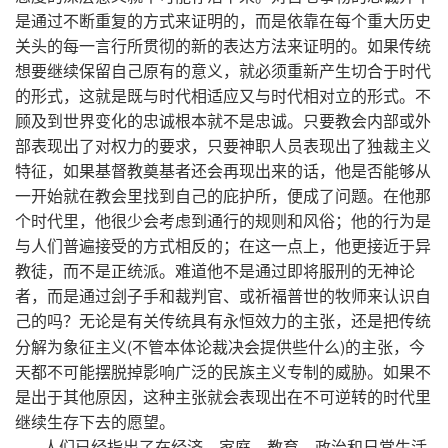
是通过不断重复的方式来证明的，而是依靠在每个重大历史
关头的每一言行所贯彻的新的表达方法来证明的。如果传统
想要继续保留自己原有的意义，就必须重新产生切合于时代
的形式，这就是既与时代相适应又与时代相对立的形式。不
顾及到世界变化的忠诚根本就不是忠诚。只要教会内部或外
部表现出了对权力的要求，只要神职人员表现出了独裁主义
特征，如果基督教奠基者还会再现出来的话，他是否能够从
一开始就在教会里找到自己的庇护所，便成了问题。在他那
个时代里，他很少会考虑到通行的规则和风俗；他的行为是
与人们普遍接受的方式相反的；在这一点上，他更接近于异
教徒，而不是正统派。难道他不是通过即将服刑的无神论
者，而是通过刽子手和裁判官、或祈福普世的牧师来认识自
己的吗？无论是有关传统具有永恒效力的主张，还是把传统
(
)
分解为象征主义
不管本体论裁决会提供些什么
的主张，今
天都不可能摆脱掉影响广泛的民族主义专制的威胁。如果不
是出于其他原因，这种主张就会表现出在不可逆转的时代里
继续生存下去的愿望。
人们已经指出了在经济、家庭、教育、政治和日常生活