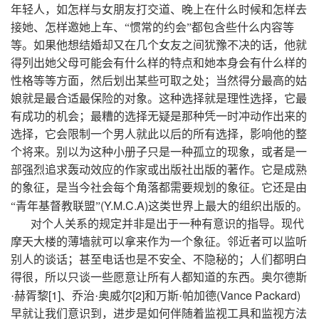
年轻人，如怎样与女朋友打交道、晚上在什么时候和怎样去
接她、怎样邀她上车、“惯常的约会”都包含些什么内容等
等。如果他想结婚却又在几个女友之间犹豫不决的话，他就
得列出她父母可能会有什么样的特点和她本身会有什么样的
性格等等方面，然后划出某些可取之处；当然得分最高的姑
娘就是最合适最保险的对象。这种选择就是理性选择，它最
有成功的机会；最糟的选择无疑是那种凭一时冲动作出来的
选择，它会限制一个男人就此以后的所有选择，影响他的整
个将来。别以为这种小册子只是一种孤立的现象，或者是一
部强烈追求轰动效应的作家或出版社出版的著作。它是成熟
的象征，是当今社会每个角落都需要规划的象征。它还是由
(Y.M.C.A)
“青年基督教联盟”
这类世界上最大的组织出版的。
对个人关系的规定并非是出于一种有意识的指导。现代
摩天大楼的薄墙就可以拿来作为一个象征。邻近者可以监听
别人的谈话；甚至电话也是不安全、不隐秘的；人们都明白
得很，所以只谈一些愿意让所有人都知道的东西。奥尔德斯
[1]
[2]
(Vance Packard)
·赫胥黎
、乔治·奥威尔
和万斯·帕加德
早就让我们意识到，进步是如何伴随着监视工具和监视方法