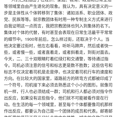
等领域里自由产生退化的现象。我认为，具有决定意义的一
步是主体性从个体转移到了集体：诸如派系、职业团体、政
党、民族等等。就宗教团体有时用一种专制主义方式来进行
自我证明这一点而言，我把宗教团体也列入到集体的名下。
集体对个体的代替，有时甚至会表现在日常生活最平平常常
1900
的细节中。
年前后，怎么样过街，还取决于个人。当
他决定要过街时，他左右看看，听听马蹄声，然后或者快一
些，或者慢一些，或者直着走，或者斜着走，到街对面去。
今天，二、三十双眼睛盯着红绿灯和交通警，等待通过指
令。司机必须注意的信号和标志更是数不胜数；这些信号和
标志不仅决定着司机是走是停，也决定着司机行车的速度和
方向。在比较大的国家里，道路前方的转弯方式都被印成了
一个符号，司机接下来必须去熟悉这个小小的图形。就像司
机一样，行人也必须结成一群；司机和行人都必须对指令作
出反应，如果没有这些指令，他们就不可能被看作是在行
动。在生活的每一个领域里，甚至每个个体都要像司机那样
作出反应，都要认为自己是一个团体的成员和代表。邮寄邮