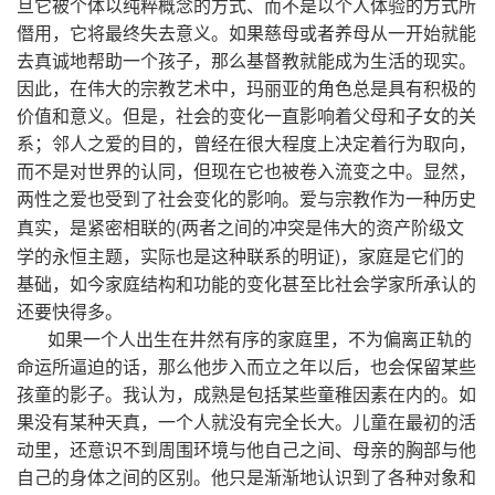
旦它被个体以纯粹概念的方式、而不是以个人体验的方式所
僭用，它将最终失去意义。如果慈母或者养母从一开始就能
去真诚地帮助一个孩子，那么基督教就能成为生活的现实。
因此，在伟大的宗教艺术中，玛丽亚的角色总是具有积极的
价值和意义。但是，社会的变化一直影响着父母和子女的关
系；邻人之爱的目的，曾经在很大程度上决定着行为取向，
而不是对世界的认同，但现在它也被卷入流变之中。显然，
两性之爱也受到了社会变化的影响。爱与宗教作为一种历史
(
真实，是紧密相联的
两者之间的冲突是伟大的资产阶级文
)
学的永恒主题，实际也是这种联系的明证
，家庭是它们的
基础，如今家庭结构和功能的变化甚至比社会学家所承认的
还要快得多。
如果一个人出生在井然有序的家庭里，不为偏离正轨的
命运所逼迫的话，那么他步入而立之年以后，也会保留某些
孩童的影子。我认为，成熟是包括某些童稚因素在内的。如
果没有某种天真，一个人就没有完全长大。儿童在最初的活
动里，还意识不到周围环境与他自己之间、母亲的胸部与他
自己的身体之间的区别。他只是渐渐地认识到了各种对象和