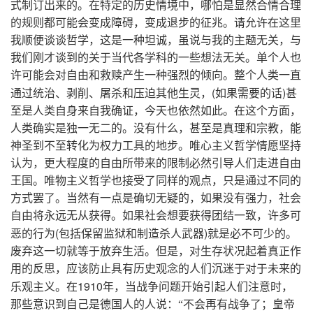
式制订出来的。在特定的历史情境中，哪怕是显然合情合理
的规则都可能会变成障碍，变成退步的征兆。请允许在这里
我顺便谈谈哲学，这是一种坦诚，虽说与我的主题无关，与
我们刚才谈到的关于当代各学科的一些想法无关。单个人也
许可能会对自由和救赎产生一种强烈的倾向。整个人类一直
(
)
通过统治、剥削、屠杀和压迫其他生灵，
如果需要的话
甚
至是人类自身来自我确证，今天也依然如此。在这个方面，
人类确实是独一无二的。没有什么，甚至是真理和宗教，能
神圣到不至转化为权力工具的地步。唯心主义哲学情愿坚持
认为，更大程度的自由所带来的限制必然引导人们走进自由
王国。唯物主义哲学也接受了同样的观点，只是通过不同的
方式罢了。当然有一点是确切无疑的，如果没有强力，社会
自由将永远无从获得。如果社会想要获得团结一致，许多可
(
)
恶的行为
包括保留监狱和制造杀人武器
就是必不可少的。
废弃这一切就等于放弃生活。但是，对生存状况起着真正作
用的反思，应该防止具有历史观念的人们沉迷于对于未来的
1910
乐观主义。在
年，当战争问题开始引起人们注意时，
那些意识到自己是德国人的人说：“不会再有战争了；皇帝