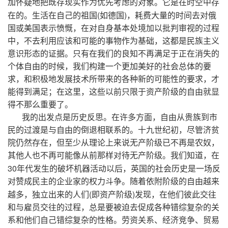
加怀疑地把既存现实作为优先考虑的对象。它是在时空中存
(
)
在的。生活在自己的祖国
如德国
，耗费大量的时间去对俄
国或美国表示愤慨，在对自身基本处境加以批判审视的过程
中，不去利用应该和可能的事物作为基础，这都是民族主义
意识形态的证据。只有在我们的良知不再满足于正在消失的
个体自由的时候，我们构建一个更加美好的社会总体的要
求，和积极地发展技术所带来的各种新的可能性的要求，才
能得到满足；在这里，这些以前只限于资产阶级的自由就显
得不那么重要了。
我的出发点是历史反思。在许多方面，自由从贵族到市
民的过渡是与自由的倒退相联系的。十九世纪初，尽管济贫
院仍然存在，但至少从理论上来说无产阶级已不再是农奴，
其他人也不再可能像从前那样对待无产阶级。我们知道，在
30
年代发生的破坏机器活动以后，英国的社会历史是一场反
对赞成民主的企业家的权力斗争。随着依附阶级的自由越来
(
)
越多，独立出来的人们
即资产阶级
发现，在他们彼此交往
和与雇员交往的过程，总是要被迫去促成各种错综复杂的关
系和他们自己错综复杂的性格。劳资关系、经济竞争、贸易