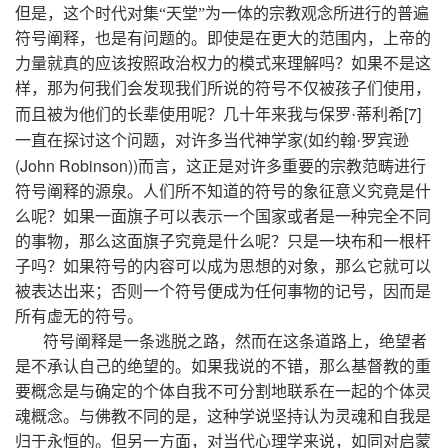
但是，这个时代对集“天堂”为一体的宗教观念所进行的普遍
符号阐释，也是有问题的。即使是在更大的范围内，上帝的
力量就真的应该按照政治权力的模式来理解吗？如果不是这
样，那为何我们会发现我们所说的符号不仅被孩子们使用，
[7]
而且被为他们的长辈使用呢？几十年来我与保罗·蒂利希
(
一直在探讨这个问题，对许多当代神学家
如约翰·罗宾逊
(John Robinson))
而言，这正是对许多重要的宗教范畴进行
符号阐释的源泉。人们所不知道的符号的象征意义究竟是什
么呢？如果一面旗子可以表示一个国家或者是一种完全不同
的事物，那么这面旗子究竟是什么呢？只是一块布和一根杆
子吗？如果符号的内容可以成为思想的对象，那么它就可以
被表达出来；否则一个符号便成为任何事物的记号，因而是
所有虚无的符号。
符号阐释是一条逃脱之路，然而在这条道路上，绝望者
是不承认自己的绝望的。如果我说的不错，那么基督教的重
要概念是与确定的个体自我不可分割地联系在一起的个体灵
魂概念。与佛教不同的是，这种学说坚持认为灵魂和自我是
归于永恒的。但另一方面，对当代心理学来说，如同对启蒙