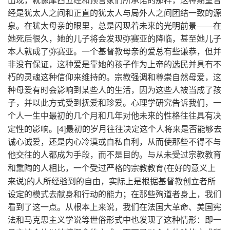
出现，就像摩西五经和预言家们所承诺的那样，这种期望曾
经是犹太人之间和正直的犹太人与局外人之间团结一致的源
泉。在犹太母亲的眼里，总是闪现着未来的光明前景——在
她死后很久，她的儿子将会发现弥赛亚的降临，甚至她儿子
本人就成了弥赛亚。一个基督教母亲的爱总有些谦恭，但并
非没有保证，这种爱是靠她的孩子作为上帝的选民并具有不
朽的灵魂这种信仰来维持的。宗教强调和尊崇自然母爱，这
种母爱有时会影响到某些人的生活，因为这些人被当成了孩
子，并以此方式受到抚爱和珍爱。心理学研究告诉我们，一
个人一生中最初的几个月和几年对他未来的性格往往具有决
[4]
定性的影响。
最初的岁月往往决定这个人将来是否能够去
诚心诚爱，还是内心冷漠或自私自利，从而使那些不得不与
他交往的人都成为手段，而不是目的。与从未受过宗教教育
(
和熏陶的人相比，一个受过严格的宗教教育
在好的意义上
)
来说
的人所经验到的自由，实际上是根据基督教创立者所
设定的模式去献身和行动的能力；在那些殉道者身上，我们
看到了这一点。从根本上来说，我们在法国大革命、美国宪
法和马克思主义学说等世俗形式中也发现了这种情形：即一