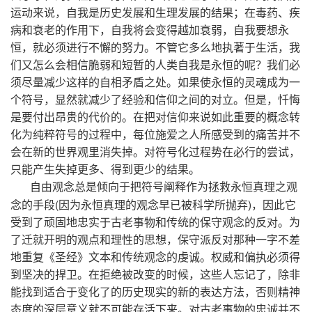
运动来说，自我是历史发展和生理发展的结果；在毒药、疾
病和衰老的作用下，自我将会变得越加衰弱，自我要想永
恒，就必须进行不懈的努力。不管它多么地执著于生活，我
们又怎么会相信脆弱和短暂的人类自我是永恒的呢？我们必
须尽量减少这样的自相矛盾之处。如果使永恒的灵魂成为一
个符号，显然就减少了经验和信仰之间的对立。但是，忏悔
是要付出昂贵的代价的。在把对信仰来说如此重要的概念转
化为纯粹符号的过程中，每位施爱之人所感受到的痛苦并不
会在新的世界观里消失掉。对符号化过程势在必行的尝试，
只能产生失掉更多、得到更少的结果。
自由观念总是倾向于把符号阐释作为拯救永恒真理之观
(
)
念的手段
因为永恒真理的观念早已被科学所抛弃
，因此它
受到了顽固地忠实于古老事物和传统的保守观念的反对。为
了迁就开明的观点和理性的思想，保守派反对那种一字不差
地重复《圣经》文本和传统观念的虔诚。权威和偏执必须得
到坚决的捍卫。在拒绝被改变的时候，这些人忘记了，除非
能找到适合于变化了的历史现实的新的表达方法，否则精神
态度的深层意义就不可能存活下来。对古老事物的忠诚并不