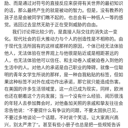
励、而是通过对符号的直接反应来获得有关世界的最初知识
的话，那么最终产生的就是被动的智力。但是，没有教养的
孩子总是会被同学们瞧不起的，也总会有一种低人一等的感
觉。逃回过去显然无助于正在受到威胁的自由。
我们讨论得比较少的，是直接人际交往的消失这一变
化。现代社会的巨大推动力与个人的创造性是不相称的。由
于现代生活所固有的这样或那样的原因，个体已经无法体验
他人，无法体验在世界观上与他很是贴近或是相距甚远的
人，也无法体验他可以信任、和主动卷入或被迫卷入到他的
生活中的人。对他人的承诺是自己职业的障碍，就像一位聪
明的青年女学生所说的那样，是一种自我粘贴的标签，但如
果这种标签不对外在成功作出承诺，那它就只能造成伤害。
在美国的许多生活领域里，这一点已成为现实，同样，欧洲
也还在朝着这个方向发展；当一个没有什么经验、阅历很浅
的年轻人去参加舞会时，对他备加关照的亲戚和挚友往往会
忠告他说：“不要提什么有争议的问题，不要太固执已见，
不要过多地谈论一个话题，不时说个笑话，让大家高兴高
兴，别太严肃了”。甚至有些小册子也总是把一些规矩告诉