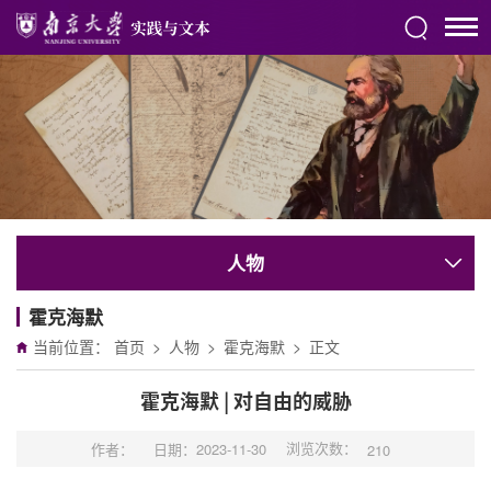
人物
霍克海默
当前位置：
首页
>
人物
>
霍克海默
>
正文
霍克海默 | 对自由的威胁
浏览次数：
作者：
日期：2023-11-30
210