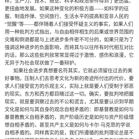
样，生产力、技术、商业、科学和政治条件得到了更迅猛、
更扭曲地发展。如果这种变化的积极方面——如科学的征
服、制造炸弹、空间旅行、生活水平的提高和亚非人民的
“觉醒”等——都伴随着人们接受怀疑主义的事实，如果人们
用一种批判方式指出，与自由相伴相生的后果或世界范围的
灾难和倒退都是与上述进步条件密不可分的，如果只是为了
强调这种进步的负面影响，而将其与以往所有时代相互对比
的话，那么这些批判就常常显得过于激愤、感伤和浪漫，它
无异于为社会现状做了一番辩护。
如果社会进步真想要名符其实，它就必须留住过去的美
好事物。压制人们去思考文化为新的奇迹所付出的代价，要
求人们接受官方的乐观主义，实际上就是要人们受制于邪恶
的现实。东方和西方都目睹过这一切。确实，要批判地把握
现实，就是要洞察过去的不公和谎言，尤其是要认识到早期
文化是如何与其自身的观念自相矛盾的：即基督教是如何与
基督教教义自相矛盾的，资产阶级历史是如何与资产阶级理
想自相矛盾的，甚至共产主义是如何与卡尔·马克思的学说
自相矛盾的。同样真实的是，我们所遵循的批判理论总是不