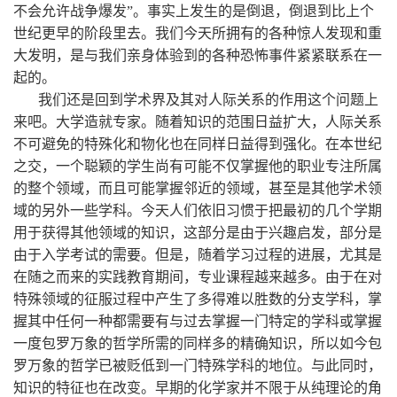
不会允许战争爆发”。事实上发生的是倒退，倒退到比上个
世纪更早的阶段里去。我们今天所拥有的各种惊人发现和重
大发明，是与我们亲身体验到的各种恐怖事件紧紧联系在一
起的。
我们还是回到学术界及其对人际关系的作用这个问题上
来吧。大学造就专家。随着知识的范围日益扩大，人际关系
不可避免的特殊化和物化也在同样日益得到强化。在本世纪
之交，一个聪颖的学生尚有可能不仅掌握他的职业专注所属
的整个领域，而且可能掌握邻近的领域，甚至是其他学术领
域的另外一些学科。今天人们依旧习惯于把最初的几个学期
用于获得其他领域的知识，这部分是由于兴趣启发，部分是
由于入学考试的需要。但是，随着学习过程的进展，尤其是
在随之而来的实践教育期间，专业课程越来越多。由于在对
特殊领域的征服过程中产生了多得难以胜数的分支学科，掌
握其中任何一种都需要有与过去掌握一门特定的学科或掌握
一度包罗万象的哲学所需的同样多的精确知识，所以如今包
罗万象的哲学已被贬低到一门特殊学科的地位。与此同时，
知识的特征也在改变。早期的化学家并不限于从纯理论的角