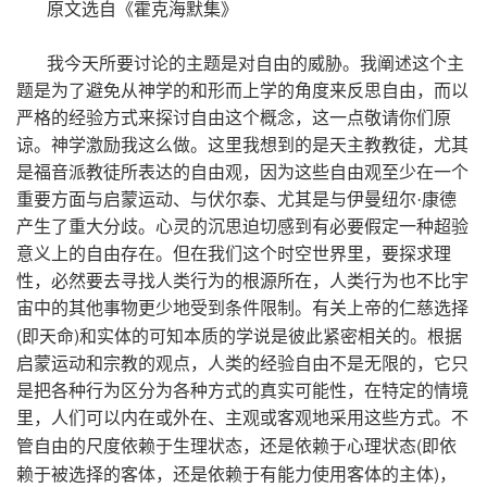
原文选自《霍克海默集》
我今天所要讨论的主题是对自由的威胁。我阐述这个主
题是为了避免从神学的和形而上学的角度来反思自由，而以
严格的经验方式来探讨自由这个概念，这一点敬请你们原
谅。神学激励我这么做。这里我想到的是天主教教徒，尤其
是福音派教徒所表达的自由观，因为这些自由观至少在一个
重要方面与启蒙运动、与伏尔泰、尤其是与伊曼纽尔·康德
产生了重大分歧。心灵的沉思迫切感到有必要假定一种超验
意义上的自由存在。但在我们这个时空世界里，要探求理
性，必然要去寻找人类行为的根源所在，人类行为也不比宇
宙中的其他事物更少地受到条件限制。有关上帝的仁慈选择
(
)
即天命
和实体的可知本质的学说是彼此紧密相关的。根据
启蒙运动和宗教的观点，人类的经验自由不是无限的，它只
是把各种行为区分为各种方式的真实可能性，在特定的情境
里，人们可以内在或外在、主观或客观地采用这些方式。不
(
管自由的尺度依赖于生理状态，还是依赖于心理状态
即依
)
赖于被选择的客体，还是依赖于有能力使用客体的主体
，