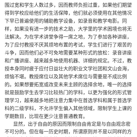
围过宽和学生人数过多，因而教师负担过重，如果他们期望
得到学校应给他们的生活保障，他们就必须使用在其他情况
下早已普遍使用的辅助教学设备，如录音和教学电影。同
样，如果没有进一步的技术之助，大学里的学术困境也将无
法解决。为在学术讲堂争得一席之地，为了参加各种讲座，
为了应付教授不厌其烦地布置的考试，学生们进行了艰苦的
斗争，因而他们必不可免地需要某种形式的放松：录音讲座
和广播讲座、越来越多地使用机器、详细的规定。不过，教
授本身同时疲于应付日益壮大的职业文学社团和文山会海，
烦恼不堪。教授席位以及其他学术席位与需要是不成比例
的。如果想要拓宽或改变未来主顾的选择余地，唯一的选择
就是鼓励学生去学习比较热门的学科，以更为强化的形式管
理学习，越来越多地把注意力集中在首选学科和属于首选学
科的二级学科，不允许学生偏入其他领域，限制学生上课的
学期数目，比现在更少注意普通教育。
显然，出于自由的原因而限制自由肯定是与自由观念密
不可分的。但在每一历史时期，所谓原则并不是以同样的方