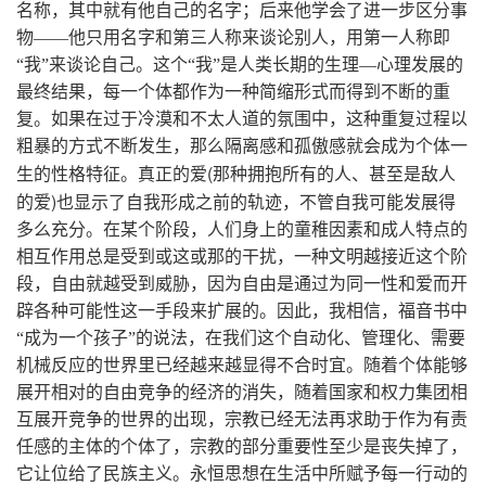
名称，其中就有他自己的名字；后来他学会了进一步区分事
物——他只用名字和第三人称来谈论别人，用第一人称即
“我”来谈论自己。这个“我”是人类长期的生理—心理发展的
最终结果，每一个体都作为一种简缩形式而得到不断的重
复。如果在过于冷漠和不太人道的氛围中，这种重复过程以
粗暴的方式不断发生，那么隔离感和孤傲感就会成为个体一
(
生的性格特征。真正的爱
那种拥抱所有的人、甚至是敌人
)
的爱
也显示了自我形成之前的轨迹，不管自我可能发展得
多么充分。在某个阶段，人们身上的童稚因素和成人特点的
相互作用总是受到或这或那的干扰，一种文明越接近这个阶
段，自由就越受到威胁，因为自由是通过为同一性和爱而开
辟各种可能性这一手段来扩展的。因此，我相信，福音书中
“成为一个孩子”的说法，在我们这个自动化、管理化、需要
机械反应的世界里已经越来越显得不合时宜。随着个体能够
展开相对的自由竞争的经济的消失，随着国家和权力集团相
互展开竞争的世界的出现，宗教已经无法再求助于作为有责
任感的主体的个体了，宗教的部分重要性至少是丧失掉了，
它让位给了民族主义。永恒思想在生活中所赋予每一行动的