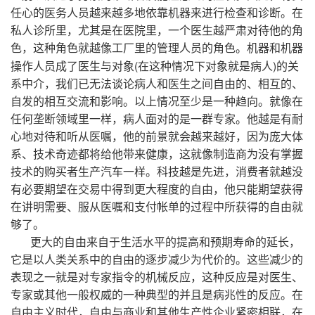
任心的医务人员越来越多地依靠机器来进行检查和诊断。在
私人诊所里，尤其是在医院里，一个医生越严肃对待他的角
色，这种角色就越像工厂里的管理人员的角色。机器和机器
(
)
操作人员成了医生与对象
在这种情况下对象就是病人
的关
系中介，我们已无法谈论病人和医生之间自由的、相互的、
自发的相互交流和影响。以上情况至少是一种趋向。就像在
任何垄断领域里一样，病人面对的是一群专家。他越是有耐
心地对待和听从医嘱，他的前景就会越来越好，因为庞大体
系、技术奇迹都将给他带来健康，这就像制造商为没有掌握
技术的购买者生产汽车一样。科技越是先进，消费者就越没
有必要期望在交易中得到更大程度的自由，他只能期望获得
在讲明需要、服从医嘱和支付帐单的过程中所获得的自由就
够了。
更大的自由来自于生活水平的提高和预期寿命的延长，
它是以人类关系中的自由的逐步减少为代价的。这些减少的
表现之一就是对专家指令的机械反应，这种反应是对医生、
专家或其他一般权威的一种典型的并且是病兆性的反应。在
自由主义时代，自由与商业和其他生产性企业紧密相联，在