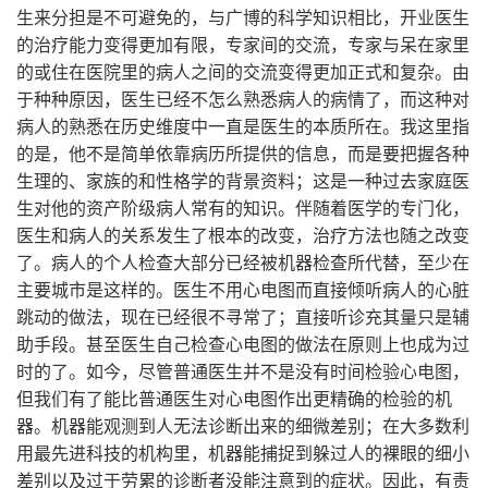
生来分担是不可避免的，与广博的科学知识相比，开业医生
的治疗能力变得更加有限，专家间的交流，专家与呆在家里
的或住在医院里的病人之间的交流变得更加正式和复杂。由
于种种原因，医生已经不怎么熟悉病人的病情了，而这种对
病人的熟悉在历史维度中一直是医生的本质所在。我这里指
的是，他不是简单依靠病历所提供的信息，而是要把握各种
生理的、家族的和性格学的背景资料；这是一种过去家庭医
生对他的资产阶级病人常有的知识。伴随着医学的专门化，
医生和病人的关系发生了根本的改变，治疗方法也随之改变
了。病人的个人检查大部分已经被机器检查所代替，至少在
主要城市是这样的。医生不用心电图而直接倾听病人的心脏
跳动的做法，现在已经很不寻常了；直接听诊充其量只是辅
助手段。甚至医生自己检查心电图的做法在原则上也成为过
时的了。如今，尽管普通医生并不是没有时间检验心电图，
但我们有了能比普通医生对心电图作出更精确的检验的机
器。机器能观测到人无法诊断出来的细微差别；在大多数利
用最先进科技的机构里，机器能捕捉到躲过人的裸眼的细小
差别以及过于劳累的诊断者没能注意到的症状。因此，有责