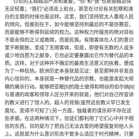
讨论的主题越加严肃和重要，“你”和“我”也就会越显得
无足轻重；“我们”必须走上前台，甚至在讨论有关犯罪和清
白的主题的时候也是这样。这里，我们坚持犹太人重视人民
的倾向，但差别在于，如今能够坚持到最后的不是弥赛亚，
而是能够不断得到延续的权力。这种权力所服务的绝对目标
不是永恒的正义或救赎，而是民族。有限客体在人们的意识
里不断膨胀，变成了无限客体，但是，即使有无数的人或多
或少地自愿为之献身，它也必定要暴露出它作为替代品的本
质。这样，对于这种并不确定的最高生活意义的执着，便成
为了一种狂热。欧洲历史本身就是见证：甚至那种并非发自
内心信仰的、本身就是一种替代品的宗教，也能激发起大规
[5]
[6]
模的屠杀行动。能够把亚眠
的隐士彼得和明谷的伯尔纳
与普通的政客和领导人区分开来的就是，他们对自己所宣讲
(
的教义进行了惊人的、超人的背叛
虽然这些教义早已发生
);
腐化、变得不可知了
另一方面，独裁者的谋杀却不存在这
些矛盾。在这两种情况下，信徒们都利用了它们心中并不相
信的东西，目的是为了把自己无法去爱的绝望报复到他人头
上。这就是为什么意识形态不管多么适应于时代精神，只要