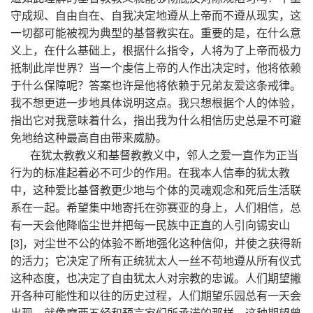
守成规、自由自在、自我决定地遵从上帝而不遵从现实，这
一切都可能被视为典型的基督教实在。重要的是，在什么意
义上，在什么基础上，根据什么指令，人将为了上帝而极力
抵制此岸世界？当一个虔信上帝的人作出决定时，他将依赖
于什么保障呢？答案也许是他将依赖于兄弟友爱这条戒律。
我不想更进一步地具体说明这点。我只想根据个人的体验，
指出它对我意味着什么，指出我为什么相信历史总是不可避
免地给这种最高自由带来威胁。
在犹太教教义和基督教教义中，邻人之爱一直作为正当
行为的标准起着必不可少的作用。在我本人信奉的犹太教
中，这种爱比基督教更少地与个体的灵魂观念和死后生活联
系在一起。希望集中地寄托在弥赛亚的身上，人们相信，总
有一天会他降临尘世并把每一民族中正直的人引向锡安山
[3]
，对尘世不公的体验不断地强化这种信仰，并使之获得新
的活力；它决定了所有正统犹太人一丝不苟地遵从所有仪式
这种态度，也决定了自由犹太人对宗教的忠诚。人们期望撇
开各种可能性和以往的历史过程，人们期望乐园总有一天会