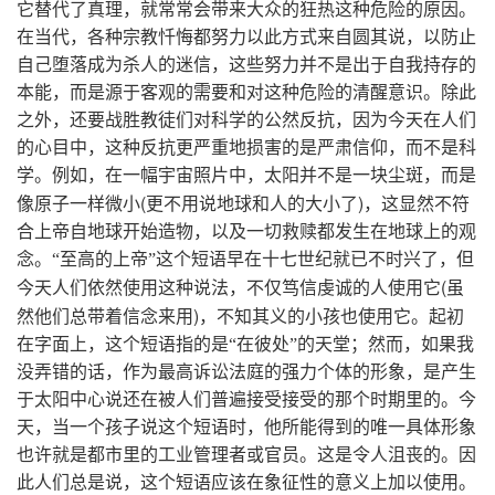
它替代了真理，就常常会带来大众的狂热这种危险的原因。
在当代，各种宗教忏悔都努力以此方式来自圆其说，以防止
自己堕落成为杀人的迷信，这些努力并不是出于自我持存的
本能，而是源于客观的需要和对这种危险的清醒意识。除此
之外，还要战胜教徒们对科学的公然反抗，因为今天在人们
的心目中，这种反抗更严重地损害的是严肃信仰，而不是科
学。例如，在一幅宇宙照片中，太阳并不是一块尘斑，而是
(
)
像原子一样微小
更不用说地球和人的大小了
，这显然不符
合上帝自地球开始造物，以及一切救赎都发生在地球上的观
念。“至高的上帝”这个短语早在十七世纪就已不时兴了，但
(
今天人们依然使用这种说法，不仅笃信虔诚的人使用它
虽
)
然他们总带着信念来用
，不知其义的小孩也使用它。起初
在字面上，这个短语指的是“在彼处”的天堂；然而，如果我
没弄错的话，作为最高诉讼法庭的强力个体的形象，是产生
于太阳中心说还在被人们普遍接受接受的那个时期里的。今
天，当一个孩子说这个短语时，他所能得到的唯一具体形象
也许就是都市里的工业管理者或官员。这是令人沮丧的。因
此人们总是说，这个短语应该在象征性的意义上加以使用。