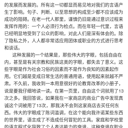
的发展而发展的。所有这一切都显而易见地对我们的言语产
生了影响。句子、判断、以至思想的构成至少都不应该成为
成功的阻碍。在老一代人那里，谨慎仍旧是通过意识过程来
发挥作用的：一个人必须行为检点。而在年轻一代里，言语
已经明显地受到了公众的影响，对此人们是深有体会的。除
了隐私之外，人人都非常适应用团体或职业的方式进行思考
和谈话。
这种发展的一个结果是，那些伟大的字眼，包括自由在
内，甚至是有关宗教和民族这类的字眼，都失去了意义。这
些字眼是作为社会习俗的因素而不是作为良知的因素起作
用。它们越是变成日常生活的普通用语，使用起来就越不严
肃。不久前，我收到一本用意很好的论教育改革的小册子，
13
说是要我仔细地读一读。在第一页里，自由这个词就用了
次之多。我回答说，如果我在一家商店的商业广告中发现真
13
诚这个词被用了
次，那我决不会到这家商店去买任何东
西。伟大的字眼成了陈词滥调，在这个能向我许诺某些东西
的世界里，语言成了不造成任何冒犯的工具。家庭和学校里
的语言程式化导致了个人表达能力的衰退，这种衰退在职业