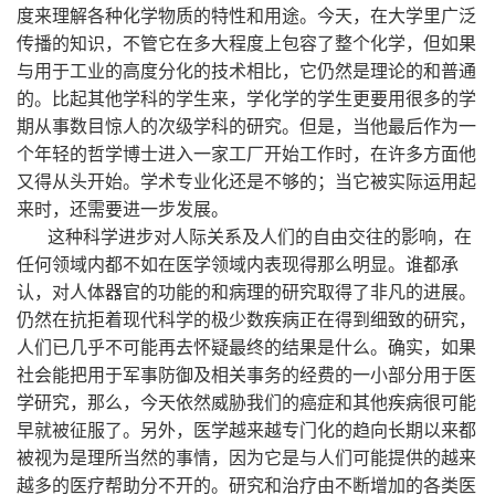
度来理解各种化学物质的特性和用途。今天，在大学里广泛
传播的知识，不管它在多大程度上包容了整个化学，但如果
与用于工业的高度分化的技术相比，它仍然是理论的和普通
的。比起其他学科的学生来，学化学的学生更要用很多的学
期从事数目惊人的次级学科的研究。但是，当他最后作为一
个年轻的哲学博士进入一家工厂开始工作时，在许多方面他
又得从头开始。学术专业化还是不够的；当它被实际运用起
来时，还需要进一步发展。
这种科学进步对人际关系及人们的自由交往的影响，在
任何领域内都不如在医学领域内表现得那么明显。谁都承
认，对人体器官的功能的和病理的研究取得了非凡的进展。
仍然在抗拒着现代科学的极少数疾病正在得到细致的研究，
人们已几乎不可能再去怀疑最终的结果是什么。确实，如果
社会能把用于军事防御及相关事务的经费的一小部分用于医
学研究，那么，今天依然威胁我们的癌症和其他疾病很可能
早就被征服了。另外，医学越来越专门化的趋向长期以来都
被视为是理所当然的事情，因为它是与人们可能提供的越来
越多的医疗帮助分不开的。研究和治疗由不断增加的各类医