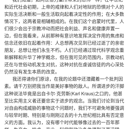
和近代社会初期，上帝的戒律和人们对地狱的恐惧对个人的
实际生活决断和一般生活取向起着决定性的作用；在大多数
情况下，这两者是相辅相成的。在我们这个启蒙时代里，人
们很少会出于宗教冲动而把社会利益、声名和健康弃置一
边，但在我看来，从前那种有意识地发挥决定作用的焦虑和
信念还依旧在起着作用：人总想再次见到已经过逝了的亲密
朋友，总想让他们永生不朽。人们已经通过现代科学观念重
新解释和升华了神学概念，但在我可见的范围内，宗教动机
还在与世俗动机发生对抗，这种对抗在虔诚信徒的内心深处
仍然没有发生本质的改变。
我还得请你们原谅，在我的论题中还潜藏着一个批判因
素。请千万别把我当作是美好事物的敌人。所谓进步的汗脚
(Karl Kraus)
这种说法毕竟是出自卡尔·克劳斯
之口的，他甚
至比实用主义者还要忠实于进步的观念。当我们讨论到当代
对自由构成威胁的事物这个问题时，我们不可避免地要强调
与较早时期、特别是与刚刚过去的十九世纪相比具有否定意
义的方面。我认为，没有哪个时代能够像过去的一百年那