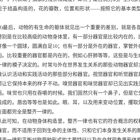
近于结晶构造的，花的瓣数，位置和形状
——
按照它的基本类
3)
最后，动物的有生命的躯体就见出一个重要的差别，就是各
特别是在比较高级的动物身体里，有一部分器官是比较内在的，
好像一个圆球，圆满自足
10
；也有一部分是外在的器官，掌管外
的。比较重要的器官都是内在的，例如心肝肺等等，这些是与生
一律的模子决定的。时常与外在世界发生关系的那些动物器官却
做认识活动和实践活动的那些部分和器官。视觉器官和听觉器官
都让它保持本来的样子不动。嗅觉器官和味觉器官却已见出实践
西。味觉也只用在吞嚼的时候。我们固然只有一个鼻子，但是它
造成的。唇齿等等也是如此。眼、耳，以及用来变动位置，攫取
方面都完全是整齐一律的。
从此可知，在动物身体构造里，整齐一律也有它的符合概念的权
器官，而不适用于回到生命的主体性、只和它们本身发生关系的
整齐一律和平衡对称两种形式的主要特征以及在自然现象界形体