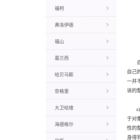
福柯
弗洛伊德
福山
葛兰西
自己
哈贝马斯
一并
奈格里
说的
大卫哈维
a)
于对
海德格尔
性的
身得