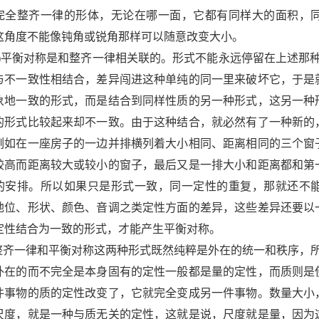
完全整齐一律的形体，无论在哪一面，它都有同样大的面积，
这角度不能像钝角或锐角那样可以随意改变大小。
)
平衡对称是和整齐一律相关联的。形式不能永远停留在上述那
与不一致性相结合，差异闯进这种单纯的同一里来破坏它，于是
象地一致的形式，而是结合到同样性质的另一种形式，这另一种
的形式比较起来却不一致。由于这种结合，就必然有了一种新的
例如在一座房子的一边并排横列着大小相同、距离相同的三个窗
较高而距离较大或较小的窗子，最后又是一排大小和距离都和第
的安排。所以如果只是形式一致，同一定性的重复，那就还不
地位、形状、颜色、音调之类定性方面的差异，这些差异还要以
定性结合为一致的形式，才能产生平衡对称。
整齐一律和平衡对称这两种形式既然纯粹是外在的统一和秩序，
外在的而不完全是本身固有的定性一般都是量的定性，而质则是
件事物的质的定性改变了，它就完全变成另一件事物。数量大小
尺度，就是一种与质无关的定性，这就是说，尺度就是量，因为