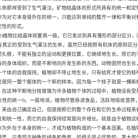
生命那样受到了生气灌注。矿物结晶体的形式所具有的统一和定
作为对它本身是外在的统一，只能达到单纯的整齐一律和平衡对
定性的形式。
2)
植物比结晶体就要高一级。它已发达到具有雏形的部分区分，
有真正的受到生气灌注的生命，虽然已经按照有机体的原则区分
里扎根，不能有独立的运动和更换位置，它继续地生长，而它的
备的身体组织，而是不断地向外发生新的东西。动物固然也生长
一个体的自我保持。植物却不停止地生长，只有枯死才使它的枝
总是同一整个躯体的一个新的样本。因为每一个枝子就是一棵新
。在这种不断地分枝增殖为许多植物个体的过程中，植物没有受
念性的统一
9
。一般地说，植物尽管吞进食品，活跃地吸收营养
，来由自己确定自己，但是按照它的整个存在和它的生命过程来
性和统一性，而它的自我保持经常是向外增长。就是由于植物这
作为外在于本身的统一，才成为植物构造的一个基本因素。在植
很严，只表现于抽象的线条和角度，却终于是占优势的。茎大部