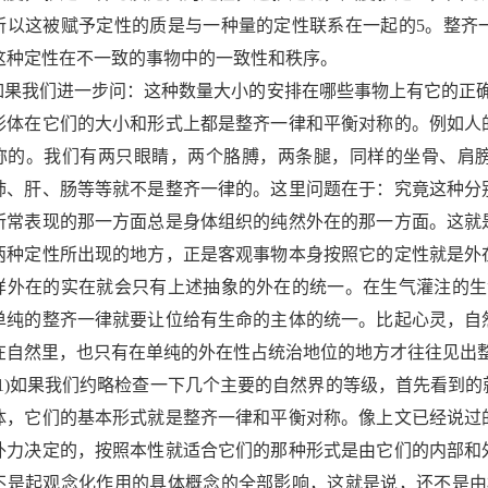
所以这被赋予定性的质是与一种量的定性联系在一起的
5
。整齐
这种定性在不一致的事物中的一致性和秩序。
如果我们进一步问：这种数量大小的安排在哪些事物上有它的正
形体在它们的大小和形式上都是整齐一律和平衡对称的。例如人
称的。我们有两只眼睛，两个胳膊，两条腿，同样的坐骨、肩
肺、肝、肠等等就不是整齐一律的。这里问题在于：究竟这种分
所常表现的那一方面总是身体组织的纯然外在的那一方面。这就
两种定性所出现的地方，正是客观事物本身按照它的定性就是外
样外在的实在就会只有上述抽象的外在的统一。在生气灌注的生
单纯的整齐一律就要让位给有生命的主体的统一。比起心灵，自
在自然里，也只有在单纯的外在性占统治地位的地方才往往见出
1)
如果我们约略检查一下几个主要的自然界的等级，首先看到的
体，它们的基本形式就是整齐一律和平衡对称。像上文已经说过
外力决定的，按照本性就适合它们的那种形式是由它们的内部和
不是起观念化作用的具体概念的全部影响，这就是说，还不是由