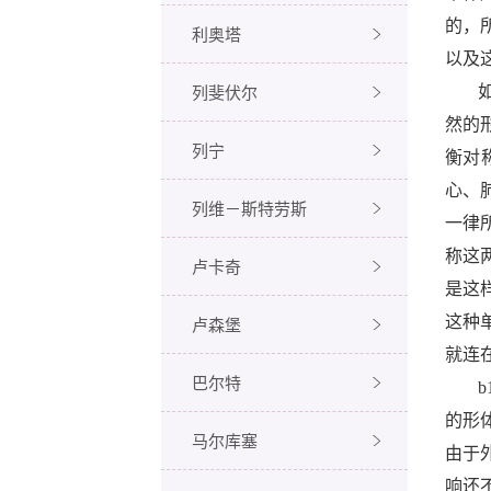
的，
利奥塔
以及
列斐伏尔
然的
列宁
衡对
心、
列维－斯特劳斯
一律
称这
卢卡奇
是这
卢森堡
这种
就连
巴尔特
b
的形
马尔库塞
由于
响还