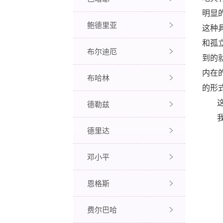
明显
鲍德里亚
这种
和孤
布尔迪厄
到的
内在
布哈林
的形
德勒兹
德里达
邓小平
恩格斯
费尔巴哈