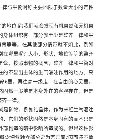
一律与平衡对称主要地限于数量大小的定性
确的地位呢
?
我们就会发现有机自然和无机自
的身体组织有一部分就至少是整齐一律和平
膀骨等等。在其他部分情形就不如此，例如
别在哪里呢？大小、形状、地位等等的整齐
是说，按照事物的概念，整齐一律和平衡对
在的不显出主体的生气灌注作用的地方。只
命
6
里，再往高一级走，在自由的心灵里，
然固然一般地是本身外在的客观存在，但是
整齐一律。
就是矿物，例如结晶体，作为未经生气灌注
的，它们的形状固然是本身固有的而不只是
外部构造的暗中影响所造成的。但是这种影
概念把各独立部分定为否定面
7
因而还不像