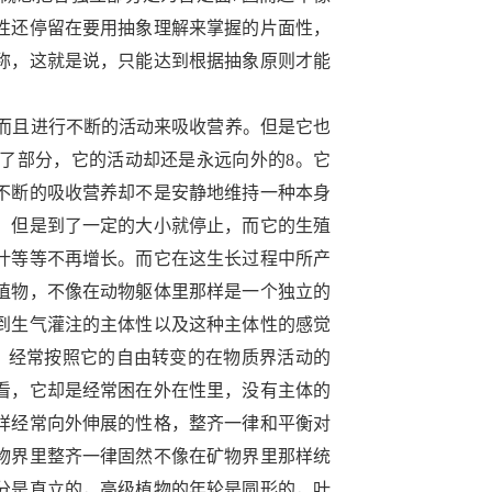
性还停留在要用抽象理解来掌握的片面性，
称，这就是说，只能达到根据抽象原则才能
而且进行不断的活动来吸收营养。但是它也
了部分，它的活动却还是永远向外的
8
。它
不断的吸收营养却不是安静地维持一种本身
，但是到了一定的大小就停止，而它的生殖
叶等等不再增长。而它在这生长过程中所产
植物，不像在动物躯体里那样是一个独立的
到生气灌注的主体性以及这种主体性的感觉
，经常按照它的自由转变的在物质界活动的
看，它却是经常困在外在性里，没有主体的
样经常向外伸展的性格，整齐一律和平衡对
物界里整齐一律固然不像在矿物界里那样统
分是直立的，高级植物的年轮是圆形的，叶