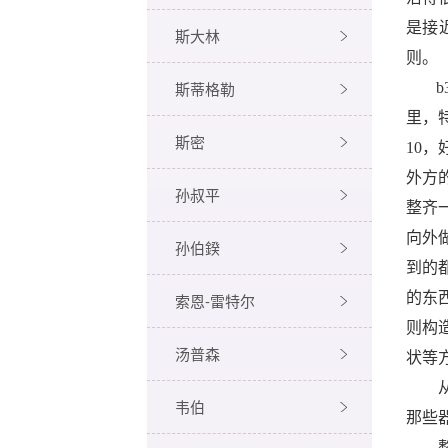
是接
斯大林
则。
斯蒂格勒
b
里，
斯密
10
，
外方
孙叔平
整齐
向外
孙伯鍨
到的
的东
索恩-雷特尔
则构
汤普森
状等
韦伯
那些