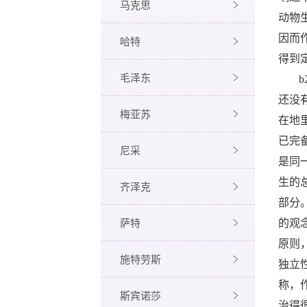
马克思
动物
因而
哈特
得到
毛泽东
b
还没
梅亚苏
在地
已完
尼采
是同
生的
齐泽克
部分
萨特
的观
原则
施特劳斯
独立
称，
斯宾诺莎
治得