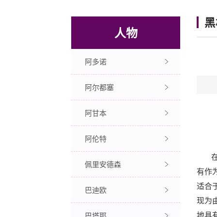
黑
人物
阿多诺
阿尔都塞
阿甘本
阿伦特
佩里安德森
有作
适合
巴迪欧
现为
巴塔耶
地具