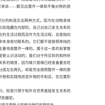
型来说
——
都见出整齐一律和平衡对称的原
部分的构造见出两种方式。因为在动物身体
比较隐藏在内部的，自己对自己发生关系的
在的生活过程而且作为生活过程，总是指向
命本身密切联系的。它们都不是按照单纯的
主要地是整齐一律的。属于这一类的有掌管
是管认识活动的；我们对于所见到的和所听
关系的萌芽，因为嗅只是嗅已经准备要去吃
分成左右两孔，却是完全按照整齐一律的原
外物和实践地改变外物的手和足，在位置形
利，但是只限于和外在世界直接发生关系的
那些器官。
构造方面所占的统治地位就是如此。