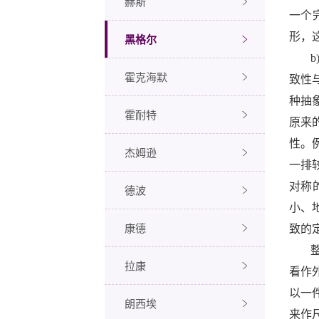
赫斯
一个
形，
黑格尔
b
霍克海默
致性
种抽
霍耐特
原来
性。
杰姆逊
一排
对称
德波
小、
康德
致的
拉康
看作
以一
朗西埃
来作