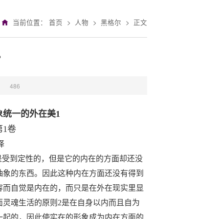
当前位置：
首页
>
人物
>
黑格尔
>
正文
？
：
486
象统一的外在美
1
第
1
卷
译
是受到定性的，但是它的内在的方面却还没
抽象的东西。因此这种内在方面还没有得到
容而自觉是内在的，而只是在外在现实里显
面灵魂生活的原则
2
是在自身以内而且自为
一起的，因此使实在的形象成为内在方面的