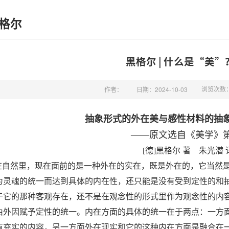
格尔
黑格尔 | 什么是“美”
浏览次数
作者：
日期：2024-10-03
抽象形式的外在美与感性材料的抽
——
原文选自《美学》
[
德
]
黑格尔 著
朱光潜 
在自然里，现在面前的是一种外在的实在，既是外在的，它当然
为灵魂的统一而达到具体的内在性，还只能是没有受到定性的和
于它的那种客观存在，还不是在观念性的形式里作为观念性的内
由外因赋予定性的统一。内在方面的具体的统一在于两点：一方
有充实的内容，另一方面外在现实和它的这种内在方面是融合在