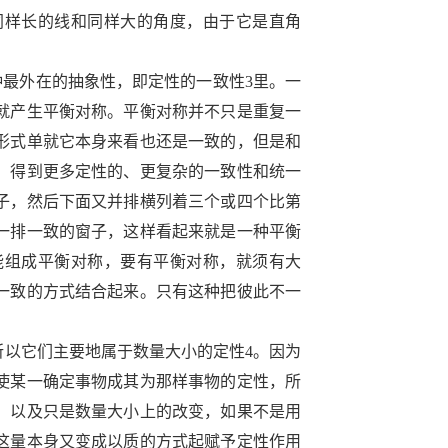
同样长的线和同样大的角度，由于它是直角
种最外在的抽象性，即定性的一致性
3
里。一
就产生平衡对称。平衡对称并不只是重复一
形式单就它本身来看也还是一致的，但是和
，得到更多定性的、更复杂的一致性和统一
子，然后下面又并排横列着三个或四个比第
一排一致的窗子，这样看起来就是一种平衡
能组成平衡对称，要有平衡对称，就须有大
一致的方式结合起来。只有这种把彼此不一
所以它们主要地属于数量大小的定性
4
。因为
使某一确定事物成其为那样事物的定性，所
，以及只是数量大小上的改变，如果不是用
这量本身又变成以质的方式起赋予定性作用