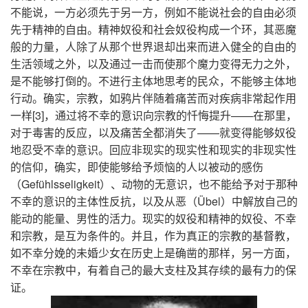
不能说，一方必须先于另一方，例如不能说社会的自由必须
先于精神的自由。精神奴役和社会奴役构成一个环，其恶魔
般的力量，人除了从那个世界退却出来而进入健全的自由的
生活领域之外，以及通过一击而使那个魔力变得无力之外，
是不能够打倒的。不进行主体地思考的民众，不能够主体地
行动。确实，宗教，如鸦片伴随着痛苦而对疾病非常起作用
一样[3]，通过将不幸的意识向宗教的忏悔提升——在那里，
对于毒害的反应，以及痛苦全都消失了——就变得能够奴役
地忍受不幸的意识。回应非现实的现实性和现实的非现实性
的信仰，确实，即使能够给予烦恼的人以被动的感伤
（Gefühlsseligkeit）、动物的无意识，也不能给予对于那种
不幸的意识的主体性反抗，以及从恶（Übel）中解放自己的
能动的能量、男性的活力。现实的奴役和精神的奴役、不幸
和宗教，是互为条件的。并且，作为真正的宗教的基督教，
如不幸分娩的未婚少女在历史上是确凿的那样，另一方面，
不幸在宗教中，有着自己的最大支柱及其存续的最有力的保
证。