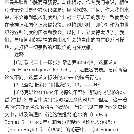
不是头脑和心脏而是肠胃。与此相对，作为我们来说，相信
真理无论其是否被认识都是适应时代的。并且，作为我们来
说，不会等到教权制度和产业战士所表现的暴力，致使民众
在精神上和肉体上都被奴役。恐怕到那时，即使对作为中世
纪的各种制度的国家和教会加以打击，又变得太迟了。我
们，与所阐明的精神的自由和社会的自由的内在联系同样
地，要打碎一切宗教的和政治的内在欺骗。
注释：
[1]原载《二十一印张》杂志第92-97页。这篇论文
（Die Eine und ganze Freiheit!），是匿名发表。与前两篇
论文不同，这篇论文标注的是“÷÷”的匿名符号。
[2]《圣经·旧约》“创世纪”3，19。——HS
[3]马克思也在1844年《德法年鉴》刊载的《黑格尔法
哲学批判》导言中谈到“宗教是民众的鸦片”。但是，这一著
名的“宗教是民众的鸦片”的理解，当时已见于赫斯的这篇论
文中，以及海涅的《论路德维希·伯尔纳（Ludwig
Börne）》（1840年）和费尔巴哈的《论比埃尔·培尔
（Pierre Bayle）》（1838）的论著中。（cf. Edmund