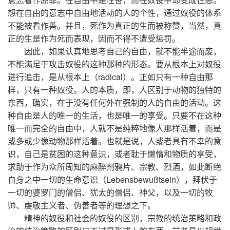
想在自由的意志中自由地活动的人的个性，通过奴役的体系
不能被看作善。并且，死作为真正的生而被称赞，当然，真
正的生是作为死而表现，因而不得不遭受惩罚。
因此，如果认真地思考自己的自由，就不能半途而废，
不能满足于攻击奴役的这种那种的形态。要从根本上对奴役
进行追击，是从根本上（radical）。正如只有一种自由那
样，只有一种奴役。人的本质，即，人区别于动物的独特的
东西，确实，在于没有任何外在强制的人的自由的活动。这
种自由是人的唯一的生活，也是唯一的享受。只要不在这种
唯一而完全的自由中，人就不是纯粹地像人那样活着，而是
或多或少像动物那样活着。也就是说，人或者具有不幸的意
识，自己是贫困的这种意识，或者耽于懒惰和物质的享受，
求助于作为众所周知的麻醉剂鸦片、宗教、烈酒，如此断绝
自身之中一切的生命意识（Lebensbewußtsein），拜伏于
一切的婆罗门的僧侣、犹太的僧侣、神父，以及一切的牧
师、虔敬主义者、伪善者等的理想之下。
精神的奴役和社会的奴役的区别，宗教的统治策略和政