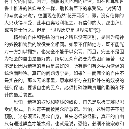
有十分的同情。因为，彻底的奥地利的统治，如在拜耳和普
鲁士推进的信仰完全一样，助长着臣下的享受欲。“对贤明
的考察者来说”，德国现在仍然“花开两朵”，即，没有信仰的
人只获得享受，此事由奥地利担之。有信仰的人，都由拜耳
或普鲁士行之。但是，“世界历史是世界法庭”[5]。
精神的自由和物质的自由之所以没有区别，是因为精神
的奴役和物质的奴役完全相同。如果不伴随他方，既不能光
对一方加以拥护，也完全不能予以实现。而且，完全不是因
为社会的自由是最好的，所以民众有必要为贫困而痛苦，也
不是说因为精神的自由是最好的，所有他们有必要为僧侣的
统治而呻吟。真正的问题毋宁是，如果唯一而完全的自由不
是实在的，那么无论哪里，原本就不存在打碎外在的奴役的
任何保证。要求自由的民众，必须打碎隐瞒真理的欺骗和奸
计的最后装置。
恐怕，精神的奴役和物质的奴役，首先是以极其难以忍
受的形式，作为毒害而被民众所意识。恐怕，这种毒害不能
预防。这必须通过民众自身，首先必须被经验，真正的自由
只有通过鲜血才能换得。也就是说，恐怕，必须不被宗教和