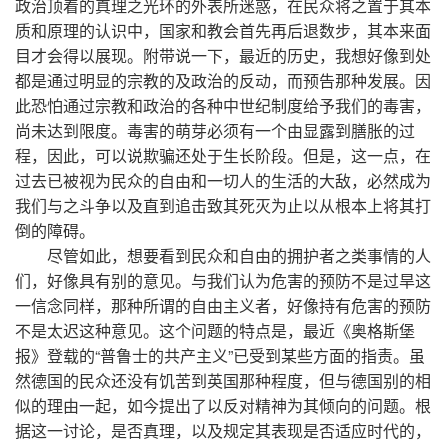
政治顶着的真理之光环的外表所迷惑，在民众将之置于其本
质和原理的认识中，国家和教会首先再后退数步，其本来面
目才会得以展现。附带说一下，最近的历史，我想好像到处
都是通过明显的宗教的及政治的反动，而预告那种发展。因
此恐怕通过宗教和政治的各种中世纪制度给予我们的毒害，
尚未达到限度。毒害的萌芽必须有一个由显露到膳胀的过
程，因此，可以说欺骗还处于生长阶段。但是，这一点，在
过去已被视为民众的自由和一切人的生活的大敌，必然成为
我们与之斗争以及直到追击致其死灭为止以从根本上将其打
倒的障碍。
尽管如此，想要看到民众和自由的拥护者之类事情的人
们，好像具有别的意见。与我们认为危害的预防不是过旱这
一信念同样，那种所谓的自由主义者，好像持有危害的预防
不是太迟这种意见。这个问题的特点是，最近《奥格斯堡
报》登载的“普鲁士的共产主义”已受到某些方面的指责。虽
然德国的民众还没有饥苦到英国那种程度，但与德国别的相
似的理由一起，如今提出了以反对精神为其倾向的问题。根
据这一讨论，是否真理，以及规定其表现是否适应时代的，