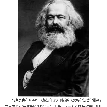
马克思也在1844年《德法年鉴》刊载的《黑格尔法哲学批判》
导言中谈到“宗教是民众的鸦片”。但是，这一著名的“宗教是民众的