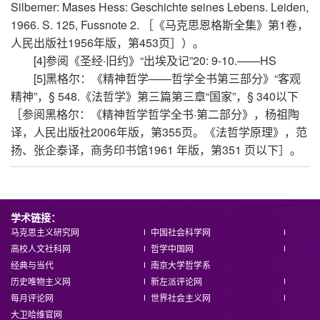
Silbemer: Mases Hess: Geschichte seines Lebens. Leiden,
1966. S. 125, Fussnote 2. ［《马克思恩格斯全集》第1卷，
人民出版社1956年版，第453页］）。
[4]参阅《圣经·旧约》“出埃及记”20: 9-10.——HS
[5]黑格尔：《精神哲学——哲学全书第三部分》“客观
精神”，§ 548.《法哲学》第三篇第三章“国家”，§ 340以下
［参阅黑格尔：《精神哲学哲学全书·第二部分》，杨祖陶
译，人民出版社2006年版，第355页。《法哲学原理》，范
扬、张企泰译，商务印书馆1961 年版，第351 页以下］。
学术链接：
马克思主义研究网
中国社会科学网
高校人文社科网
哲学中国网
经典与当代
南京大学哲学系
历史唯物主义网
新左派评论网
每月评论网
世界社会主义网
大卫哈维官网