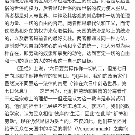
治的统治策略的区别只不过是形式上的东西。前者是以超世
俗的世俗的权力，后者是以世俗的超世俗的权力使人服从。
两者都是对人与世界、精神及其客观的创造物中一切的伦理
的力量、一切的自由的否定。两者都是取代法和正义，而倚
仗恩惠和外在的权力来获取信赖。天国的统治是地上的统治
的，以及后者是前者的最好支柱。两者都通过同一种方法，
即割裂作为自由的核心的劳动和享受的统一，把人分裂为两
种存在，即劳动的奴隶和享受的动物，达到否定一切的自由
和一切的真正的人的社会这一自己的目标。
《圣经》上说，“六日要劳碌作你一切的工，但第七日
是向耶和华你神当守的安息日。”[4]并且，我们的政治家们
虽然决不同意这一法律的真意（“神在六日中创造世界，第
七日休息”）一一这是因为，他们把劳动和懒惰的分离看作
不过是宗教上的理想一一但还是认为这一教诲是非常贤明
的。他们的神至少已经绝不是工场工人。就这样，我们的政
治学家，认为民众相信“彼岸的”生活，因此“在此岸”“祈祷和
劳动”，现在仍然是极为妥当的。不仅如此，他们甚至还对
给予民众在天国中的享受的期待（Vorgeschmack）之类抱