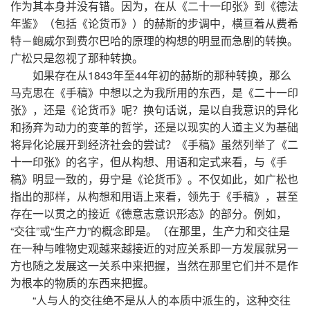
作为其本身并没有错。因为，在从《二十一印张》到《德法
年鉴》（包括《论货币》）的赫斯的步调中，横亘着从费希
特－鲍威尔到费尔巴哈的原理的构想的明显而急剧的转换。
广松只是忽视了那种转换。
如果存在从1843年至44年初的赫斯的那种转换，那么
马克思在《手稿》中想以之为我所用的东西，是《二十一印
张》，还是《论货币》呢？换句话说，是以自我意识的异化
和扬弃为动力的变革的哲学，还是以现实的人道主义为基础
将异化论展开到经济社会的尝试？《手稿》虽然列举了《二
十一印张》的名字，但从构想、用语和定式来看，与《手
稿》明显一致的，毋宁是《论货币》。不仅如此，如广松也
指出的那样，从构想和用语上来看，领先于《手稿》，甚至
存在一以贯之的接近《德意志意识形态》的部分。例如，
“交往”或“生产力”的概念即是。（在那里，生产力和交往是
在一种与唯物史观越来越接近的对应关系即一方发展就另一
方也随之发展这一关系中来把握，当然在那里它们并不是作
为根本的物质的东西来把握。
“人与人的交往绝不是从人的本质中派生的，这种交往