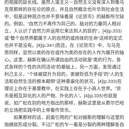
的视座的延长线。虽然人道主义－自然主义没有深入到像马
克思那样的存在论的原点，并且自然概念也升华到社会生活
中，但是这种观点也并不意味着是《论货币》的赫斯所欠缺
的。例如，“自然力不再作为异己的、敌对的力量同人相对
立，人认识了自然力并运用它来达到人的目的”，[4](p.333)
或“整个自然界都属于人的自然的或肉体的生命”这样的定式
也并不是没有。[4](p.341)而且，在《论货币》中，与马克
思同样，显然以类的存在或作为类的存在的人作为展开的轴
心。这里，赫斯在确认所谓自由的活动就是“类的行为，各
式各样的个性的共同活动”的基础上，另一方面，发现通过
利己主义，“个体被提升为目的，类被贬低为手段”的“人的生
活和自然生活的根本颠倒”这种普遍化的状况，[4](p.333)在
理论上存在于基督教中，在实践上存在于小商人世界。“货
币是相互异化的人的产物、外化的人”。[4](p.335)也就是
说，如广松在别的地方指出的那样，赫斯这里是从费尔巴哈
的立场把实践中的上帝看作货币。
如果那样的话，前面引用的广松对赫斯的理解与这里的
指摘就形成分裂。不过广松的乍一看是分裂的两种理解各自