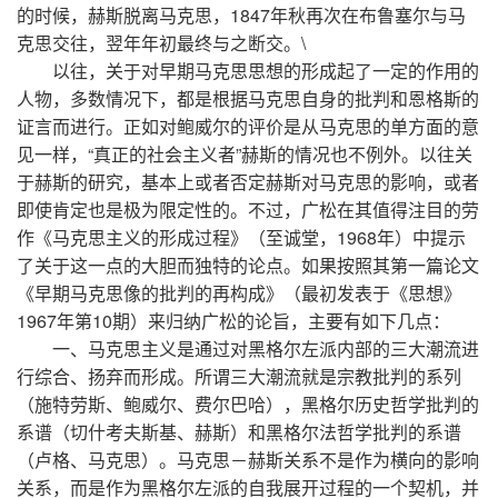
的时候，赫斯脱离马克思，1847年秋再次在布鲁塞尔与马
克思交往，翌年年初最终与之断交。\
以往，关于对早期马克思思想的形成起了一定的作用的
人物，多数情况下，都是根据马克思自身的批判和恩格斯的
证言而进行。正如对鲍威尔的评价是从马克思的单方面的意
见一样，“真正的社会主义者”赫斯的情况也不例外。以往关
于赫斯的研究，基本上或者否定赫斯对马克思的影响，或者
即使肯定也是极为限定性的。不过，广松在其值得注目的劳
作《马克思主义的形成过程》（至诚堂，1968年）中提示
了关于这一点的大胆而独特的论点。如果按照其第一篇论文
《早期马克思像的批判的再构成》（最初发表于《思想》
1967年第10期）来归纳广松的论旨，主要有如下几点：
一、马克思主义是通过对黑格尔左派内部的三大潮流进
行综合、扬弃而形成。所谓三大潮流就是宗教批判的系列
（施特劳斯、鲍威尔、费尔巴哈），黑格尔历史哲学批判的
系谱（切什考夫斯基、赫斯）和黑格尔法哲学批判的系谱
（卢格、马克思）。马克思－赫斯关系不是作为横向的影响
关系，而是作为黑格尔左派的自我展开过程的一个契机，并