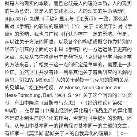
就是人的现实的本质，而且它既是人的理论本质，人的现实
的生命意识，又是人的实践本质，人的现实的生命活动”。
[4](p.331)）如果《手稿》显示与《论货币》一致，那么赫
斯对《手稿》的影响的理解[1]（[1]：关于《论货币》对《手
稿》的影响，我也与广松同样认为存在一定的影响。但是，
从以往关于方法的阐述，以及各个的构想或概念作为特别的
经济学研究的全面的水准是《手稿》的一方远远处于更高的
起点，以及从书信推测毋宁是赫斯从马克思那里学习经济学
的方法来看，广松关于这一点的断定是草率的，需要进一步
论证。虽然这里并没有逐一列举其他关于赫斯研究的见解的
意思，例如W. Mönke等人的关于赫斯＝马克思的影响关系
的见解与广松正好相反。W. Mönke, Neue Quellen zur
Hess-Forschung, Berl. 1964. S.19 f. 关于这个问题的日语文
献，有山中隆次《赫斯与马克思》（《经济理论》第62－
63期），在那里山中提出经济的异化是小商品生产的异化而
不是资本制生产的异化的理由，否定对《手稿》的影响。还
有，从与山中基本同一的视角探讨基本同一的主题的文章，
有畑孝一《莫泽斯·赫斯关于人的自我异化的理解》（《一