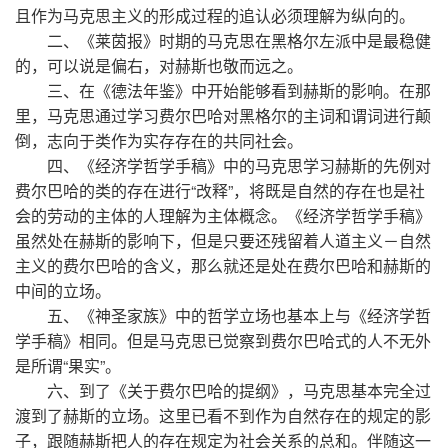
且作为马克思主义的形成过程的追认必须理解为纵向的。
二、《莱茵报》时期的马克思在黑格尔左派中是最稳健
的，可以说是偏右，对赫斯也敬而远之。
三、在《德法年鉴》中开始能够看到赫斯的影响。在那
里，马克思通过学习费尔巴哈对黑格尔的主词和谓词进行颠
倒，志向于类作为实存存在的共同社会。
四、《经济学哲学手稿》中的马克思学习赫斯的先例对
费尔巴哈的类的存在进行“改释”，将既是自然的存在也是社
会的劳动的主体的人理解为主体概念。《经济学哲学手稿》
虽然处在赫斯的影响下，但是只要还残留着人道主义－自然
主义的费尔巴哈的含义，那么就还是处在费尔巴哈和赫斯的
中间的立场。
五、《神圣家族》中的哲学立场也基本上与《经济学哲
学手稿》相同。但是马克思已觉察到费尔巴哈式的人不无外
是所谓“果实”。
六、到了《关于费尔巴哈的提纲》，马克思基本完全过
渡到了赫斯的立场。这里已看不到作为自然存在的规定的影
子，跟随赫斯把人的存在规定为社会关系的总和。伴随这一