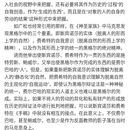
入社会的视野中来把握，还有必要将其作为历史的“过程”的
自我创造，作为“生成的东西”，而且是在“对象的人的自身的
劳动的结果”这种形式中来把握。
如广松也经常引用的那样，在《神圣家族》中马克思发
现黑格尔中的三个要素。即斯宾诺莎的实体（脱离人的形而
上学的自然），费希特的自我意识（脱离自然的形而上学的
精神），以及作为其形而上学的统一的黑格尔的绝对精神。
进而他举出使斯宾诺莎、费希特作为一贯的东西的是施
特劳斯、鲍威尔，又举出使黑格尔作为完成的东西的是费尔
巴哈的“人”。但是，如果重新把斯宾诺莎的实体理解为脱离
人的“静态化”的自然，把费希特的自我意识理解为脱离自然
的主观化的“自我运动”，即使认为黑格尔辩证法是一种神秘
的统一，费尔巴哈的现实的人道主义也难以是黑格尔的完
成。实际上，如果不将人的劳动的异化和私有财产的形成放
在历史的辩证法中进行批判地把握，可以说斯宾诺莎和费希
特在《手稿》中就没有相互的接点。在此意义上，不仅费尔
巴哈，甚至鲍威尔，也至少是作为反面教师的影子落在当时
的马克思身上。