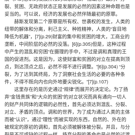
裂、贫困、无政府状态正是发展的必然的因素这种命题也是
妥当的。可以说，经济的发展也必然伴随最初的原罪。
赫斯发现第二个原罪是所有权、世袭权的发生，人类的
纽带的解体和分离，利己主义、种姓精神，人类的“盲目地
降低为机器”，[7](p.29)财富的集中和贫困的增大，工商业的
垄断，中间阶层的必然的没落。[6](p.305)但是，这种过程
中产生的混乱和穷困“在摄理的手中，不过是调和真理的王
国的促进剂。这是因为，这使财富和贫困的对立在提高到顶
点，到达顶点之后，必然不得不进行调整。”[6](p.304) “分
裂，为了达到其终局，为了洞察社会生活的必要的各种条
件，不得不既向内也向外地要尖锐化。”[7](p.107)
这里存在的是历史通过“规律”而展开的决定论。为了扬
弃“金钱贵族”和“大众的贫困”的对立状况而具有通向一切人
的财产共同体的逻辑的必然性，首先必须达到混乱、分裂、
对立、矛盾的顶点。调和的世界，为了成为通过人类的主体
而被“认识”，通过“理性”而被实现的东西，自然的、外在的
被规定的原初的调和，首先必须被解体被分裂。并且，与分
裂是不可或缺的过程一样，扬弃分裂的革命也是必然的过渡