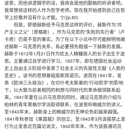
波恩，而他讲逻辑学的话，我将会是他的勤勉的听讲者吧。
我常想将这样的人作为哲学老师。现在我开始感到自己在哲
学上好像并没有什么才能。”[1](p.80)
但是，即使赫斯给予马克思这样的评价，赫斯作为“共
产主义之父”（恩格斯），作为马克思的“失败的先行者”（卢
卡奇）仍是不变的事实。为了在以下小论中尽可能鲜明地阐
述赫斯－马克思的关系，有必要预先粗描一下赫斯的发展。
赫斯于1812年1月21日作为犹太人精糖商人的长子出生于波
恩。主要通过自学进行学习，1837年，即在德国社会运动
史上自由主义阶段中发表了社会主义的先驱性文献《人类的
圣史》。该书的思想基础是斯宾诺莎。进而在1841年，发
表《欧洲三头政治》，在切什考夫斯基的“行动哲学”的影响
下，以大致与前者相同的构想与同时代的革命纲领联系起
来。1841年夏在认识马克思的同时，通过马克思的介绍与
柏林的青年黑格尔学派取得联系，在波恩听鲍威尔的讲义。
至1843年末，赫斯身上的鲍威尔的无神论色彩越来越强。
1841年秋参加《莱茵报》的创立，至1843年3月该报禁止发
行为止发表近百篇论说文，1842年年末，作为该报通讯员