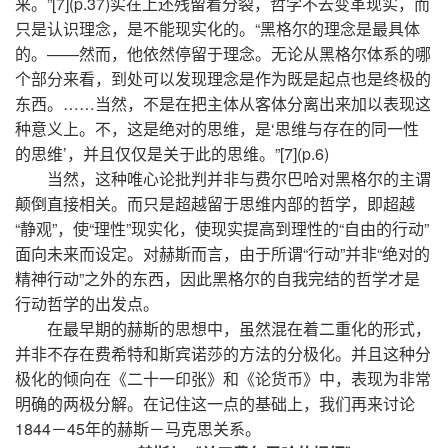
来。”[7](p.37)实在上还残留着分裂，哲学不去变革现实，而
只是认识理念，是不能现实化的。“黑格尔的理念是最具体
的。——然而，他依然停留于理念。无论从黑格尔体系的哪
个部分来看，到处可以发现理念是作为既是起点也是终极的
东西。……当然，不是在把主体从客体分离出来加以表现这
种意义上。不，这是绝对的思维，是‘思维与存在的同一性
的思维’，并且仅仅是关于此的思维。”[7](p.6)
当然，这种唯心论批判并非与费尔巴哈对黑格尔的主谓
颠倒直接相关。而只是超越留于思维内部的哲学，即超越
“静观”，使“理性”现实化，使现实提高到理性的“自由的行动”
面向未来而设定。对赫斯而言，由于所谓“行动”并非“绝对的
精神行动”之外的东西，因此黑格尔的自我完结的哲学才是
行动哲学的出发点。
在最早期的赫斯的思想中，虽然混在着二重化的形式，
并非不存在费希特和斯宾诺莎的方法的分极化。并且这种分
极化的倾向在《二十一印张》和《论货币》中，表现为非常
明确的两极分解。在记住这一点的基础上，我们再来讨论
1844－45年的赫斯－马克思关系。