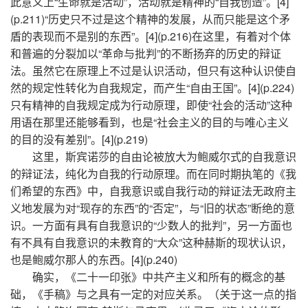
此意义上“生命就是活动”，活动就是精神的“自我创造”。[4]
(p.211)“历史只不过是这个精神的发展，从而只能是这个矛
盾的表现而不是别的东西”。[4](p.216)在这里，有着对个体
和普遍的分裂加以“革命与批判”的不断扬弃的历史的辩证
法。虽然它在原理上不过是认识活动，但只有这种认识使自
然的规定性转化为自我规定，而产生“自由王国”。[4](p.224)
只有精神的自我规定成为行动原理，即使“社会的活动”这种
用语在那里还能够看到，也是“社会主义的目的与唯心主义
的目的没有差别”。[4](p.219)
这里，斯宾诺莎的自由论被放大为鲍威尔式的自我意识
的辩证法，纯化为自我的行动原理。而在同时期执笔的《我
们希望的东西》中，自我意识或自我行动的辩证法无政府主
义地发展为对“现存的东西”的“否定”，与“旧的状态”断绝的意
识。一方面有具有自我意识的“少数人的批判”，另一方面也
有不具有自我意识的未教育的“大众”这种赫斯的现状认识，
也是鲍威尔那人的东西。[4](p.240)
确实，《二十一印张》中共产主义和所有的概念的基
础，《手稿》与之具有一定的对应关系。（关于这一点的指