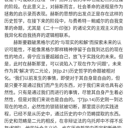
的阶段。在此意义上，对赫斯而言，社会革命的进程是作为
拯救的启示录而表现。赫斯的思想的出发点正是存在这样的
历史哲学，在接下来的阶段中，与费希特－鲍威尔的自我变
革的命题，尤其是《二十一印张》的诸论文的主观主义的自
我异化和自我扬弃的逻辑相联系。
赫斯要戳破黑格尔式的“与现实的和解”而探索未来的认
识可能性，不能像黑格尔那样精神停留于自我到达后的现在
性的地点，毋宁应当要超越自己，放飞于实践化的未来。但
是，此时在赫斯那里，可以说陷入了现在作为“问题”，未来
作为其“解决”的二元论，[8](p.21)历史哲学的命题被相对
化。“我们以前发生的事情，即使对于其自身是自由的，但
是只要不是通过我们而产生的东西，对于我们来说也具有必
然性。只有是通过我们而进行的事情，尽管其自身产生着必
然性，但是对我们来说也是自由的。”[7](p.14)历史刚一到达
现在的地点，必然性的锁链就被切断，那里提示的实践进
程，已经不是从历史中，通过历史的中介范畴提取的东西。
历史和范畴是二元的相反，在非辩证法的乌托邦中不得不反
复“和解”。他的社会主义论，也在历史哲学中否定和断绝的