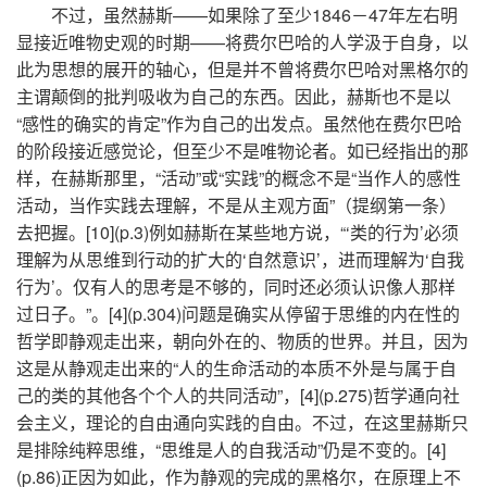
不过，虽然赫斯——如果除了至少1846－47年左右明
显接近唯物史观的时期——将费尔巴哈的人学汲于自身，以
此为思想的展开的轴心，但是并不曾将费尔巴哈对黑格尔的
主谓颠倒的批判吸收为自己的东西。因此，赫斯也不是以
“感性的确实的肯定”作为自己的出发点。虽然他在费尔巴哈
的阶段接近感觉论，但至少不是唯物论者。如已经指出的那
样，在赫斯那里，“活动”或“实践”的概念不是“当作人的感性
活动，当作实践去理解，不是从主观方面”（提纲第一条）
去把握。[10](p.3)例如赫斯在某些地方说，“‘类的行为’必须
理解为从思维到行动的扩大的‘自然意识’，进而理解为‘自我
行为’。仅有人的思考是不够的，同时还必须认识像人那样
过日子。”。[4](p.304)问题是确实从停留于思维的内在性的
哲学即静观走出来，朝向外在的、物质的世界。并且，因为
这是从静观走出来的“人的生命活动的本质不外是与属于自
己的类的其他各个个人的共同活动”，[4](p.275)哲学通向社
会主义，理论的自由通向实践的自由。不过，在这里赫斯只
是排除纯粹思维，“思维是人的自我活动”仍是不变的。[4]
(p.86)正因为如此，作为静观的完成的黑格尔，在原理上不