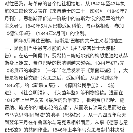
派往巴黎，与革命的各个结社相接触。从1842年至43年执
笔的三篇论文发表在《来自瑞士的二十一印张》（1843年7
月刊）。恩格斯评价这一阶段中的赫斯为“党的最早的共产
主义者”。1843年5月从巴黎返回科伦，与卢格相会，参加
《德法年鉴》（1844年2月刊）的企划。
同年8月再往巴黎。赫斯是“巴黎的共产主义者领袖之
一，是他们当中最有才能的人”（驻巴黎普鲁士大使报
告）。在这一阶段中，费希特－鲍威尔式的构想急速地从赫
斯身上褪去，费尔巴哈的影响则越来越强。1844年初写完
《论货币的本质》（一年半之后发表于《莱茵年鉴》），大
概是将原稿交给马克思之后，返回科伦。从那时到翌年
1845年，给《新轶文集》、《德国公民手册》、《前
进》、《社会明镜》、《莱茵年鉴》等刊物投稿。进而在
1845年上半年发表《最后的哲学家》，批判费尔巴哈、施
蒂纳、鲍威尔的“唯心论的妄想”，从而没有读马克思而站在
与马克思“相同想法”的地平（恩格斯）。从一八四五年秋天
到翌年三月在布鲁塞尔与马克思相邻而居，从事《德意志意
识形态》的共同作业。1846年上半年马克思与魏特林决裂