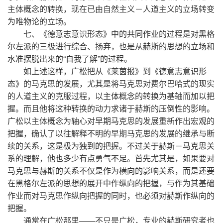
主体概念的转换，现在已由自然主义－人道主义的立场转变
为唯物论的立场。
七、《德意志意识形态》中的共同作业的过程是对黑格
尔左派的三极进行综合、扬弃，也是从赫斯的思想的立场和
水准摆脱出来的“自我了解”的过程。
如上述这样，广松把从《莱茵报》到《德意志意识形
态》的马克思的发展，尤其是将马克思对费尔巴哈式的现实
的人道主义的克服过程，以主体概念的转换为基轴而加以把
握。而且他将这种转换的动力求诸于赫斯的压倒性的影响。
广松以主体概念为轴心对早期马克思的发展重新作出宏观的
把握，确认了以往解释不明的早期马克思的发展的继承与断
续的关系，这是极为独到的把握。不过关于赫斯－马克思关
系的理解，他也多少有点勇气不足。首先尤其是，如果要对
马克思与赫斯的关系不仅是作为横向的影响关系，而是还要
在黑格尔左派的思想的展开中作纵向的把握，与作为其基础
作业而对马克思作纵向把握的同时，也必须对赫斯作纵向的
把握。
通常在广松那里——不只是广松，专业的赫斯研究者也