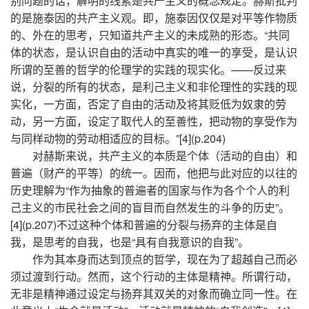
别问题的话，解明的线索是共产主义的概念规定。赫斯批判
的是施泰因的共产主义观。即，施泰因仅仅是对平等作物质
的、外在的思考，只知道共产主义的未成熟的形态。“共同
体的状态，是认识自由的活动中真实的唯一的享受，是认识
所谓的至善的哲学的伦理学的实践的现实化。——反过来
说，分裂的所有的状态，是利己主义和非伦理性的实践的现
实化，一方面，否定了自由的活动及将其贬低为奴隶的劳
动，另一方面，设定了取代人的至善性，把动物的享受作为
与同样动物的劳动相适应的目标。”[4](p.204)
对赫斯来说，共产主义的本质是个体（活动的自由）和
普遍（财产的平等）的统一。因而，他把与此对应的以往的
历史理解为“作为抽象的普遍者的国家与作为各个个人的利
己主义的市民社会之间的盲目而自然发生的斗争的历史”。
[4](p.207)不过这种个体和普遍的分裂与扬弃的主体是自
我，是思考的自我，也是“具有自我意识的自我”。
作为其本身而达到顶点的哲学，现在为了超越自己而必
须过渡到行动。然而，这个行动的主体是精神。所谓行动，
无非是精神通过设定与扬弃其双关的对象而确立同一性。在