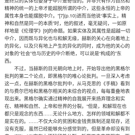
是终点的实体也委身于中介是奇怪的。并非只有作为自然和
精神的统一的上帝才能超脱所谓的中介，这些永恒的上帝的
属性本身也能摆脱中介。”[7](p.10)进而当他说“事实上，精
神和自然是同一的本质”时，他的叙述，毫无疑问，一如原
样地是《伦理学》[9]的命题。如果实体及其属性是超越一切
中介，因而既与异化也与和解无缘，赫斯的关心在向着地上
的异化，以及只有地上产生的异化的同时，成为他的关心的
对象的“社会”也与历史的中介断绝，可以说是“构成的”东
西。
不过，当赫斯的目光朝向地上时，开始导出他的黑格尔
批判的第二个论点，即黑格尔的唯心论批判。一旦深入考虑
这一点，在赫斯的黑格尔批判中，从马克思的《手稿》看到
的与费尔巴哈和黑格尔相关的未综合的视点，每每重叠地表
现出来。黑格尔确实通过精神的自我展开来扬弃理念和实
在、精神和自然、上帝和世界的分裂。“但是，和解现在也
都只是观念的东西……无论什么地方、怎样的领域和解都不
是实在的。……不仅大众的贫困和金钱贵族制还是现存，还
没有克服，虽然已经能够充分感觉到的，但是革命却没有到