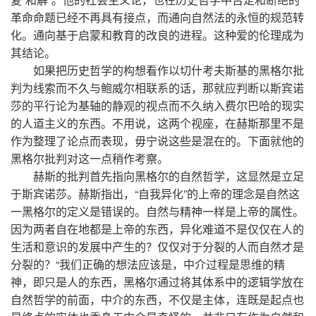
革命命题已经不再具有接点，而通向自然法的永恒的规范转
化。通向基于启蒙和教育的改良的进程。这种爱的伦理成为
其结论。
如果把历史哲学的构想看作以切什考夫斯基的黑格尔批
判为线索而不久与鲍威尔相联系的话，那就应判断以斯宾诺
莎的平行论为基轴的静观的视点而不久纳入费尔巴哈的现实
的人道主义的东西。不用说，这两个视座，在赫斯那里不是
作为整理了论点而表现，毋宁说这些是混在的。下面就他的
黑格尔批判对这一点稍作考察。
赫斯的批判首先指向黑格尔的自然哲学，这显然是立足
于斯宾诺莎。赫斯指出，“自我异化”的上帝的理念是自然这
一黑格尔的定义是错误的。自然与精神一样是上帝的属性。
因为两者自在地都是上帝的东西，异化难道不是仅仅在人的
生活和意识的发展中产生的？仅仅对于分裂的人而自然才是
分裂的？“我们正确的想法应该是，中介过程是思维的精
神，即只是人的东西，黑格尔通过将其体系中的逻辑学放在
自然哲学的前面，中介的东西，不仅是主体，连既是起点也