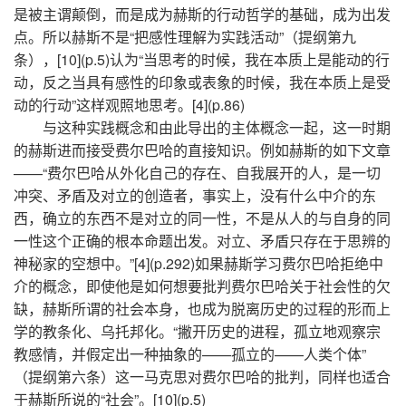
是被主谓颠倒，而是成为赫斯的行动哲学的基础，成为出发
点。所以赫斯不是“把感性理解为实践活动”（提纲第九
条），[10](p.5)认为“当思考的时候，我在本质上是能动的行
动，反之当具有感性的印象或表象的时候，我在本质上是受
动的行动”这样观照地思考。[4](p.86)
与这种实践概念和由此导出的主体概念一起，这一时期
的赫斯进而接受费尔巴哈的直接知识。例如赫斯的如下文章
——“费尔巴哈从外化自己的存在、自我展开的人，是一切
冲突、矛盾及对立的创造者，事实上，没有什么中介的东
西，确立的东西不是对立的同一性，不是从人的与自身的同
一性这个正确的根本命题出发。对立、矛盾只存在于思辨的
神秘家的空想中。”[4](p.292)如果赫斯学习费尔巴哈拒绝中
介的概念，即使他是如何想要批判费尔巴哈关于社会性的欠
缺，赫斯所谓的社会本身，也成为脱离历史的过程的形而上
学的教条化、乌托邦化。“撇开历史的进程，孤立地观察宗
教感情，并假定出一种抽象的——孤立的——人类个体”
（提纲第六条）这一马克思对费尔巴哈的批判，同样也适合
于赫斯所说的“社会”。[10](p.5)