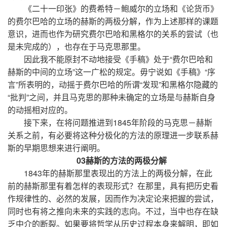
《二十一印张》的费希特－鲍威尔的立场和《论货币》
的费尔巴哈的立场的赫斯的两极分解，作为上述那样的课题
意识，进而也作为研究费尔巴哈和黑格尔的关系的尝试（也
是未完成的），也存在于马克思那里。
因此我不能原封不动地接受《手稿》处于“费尔巴哈和
赫斯的中间的立场”这一广松的规定。毋宁说如《手稿》“序
言”所表明的，动摇于费尔巴哈的所谓“发现”和黑格尔隐藏的
“批判”之间，并且马克思的那种未确定的立场是与赫斯自身
的动摇相对应的。
接下来，在将问题推进到1845年阶段的马克思－赫斯
关系之前，有必要将这种分极化的方法的原理进一步联系赫
斯的早期思想来进行阐明。
03赫斯的方法的两极分解
1843年的赫斯那里表现出的方法上的两极分解，在此
前的赫斯那里有着怎样的表现形式？在那里，具有把历史看
作规律性的、必然的发展，因而作为决定论来把握的尝试，
同时也有将之推向未来的实践的志向。不过，当中也存在缺
乏中介的断裂。如果要将哲学从历史过程本身来解明，即如