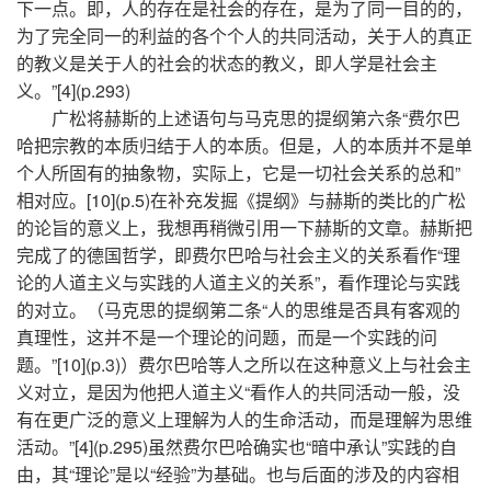
下一点。即，人的存在是社会的存在，是为了同一目的的，
为了完全同一的利益的各个个人的共同活动，关于人的真正
的教义是关于人的社会的状态的教义，即人学是社会主
义。”[4](p.293)
广松将赫斯的上述语句与马克思的提纲第六条“费尔巴
哈把宗教的本质归结于人的本质。但是，人的本质并不是单
个人所固有的抽象物，实际上，它是一切社会关系的总和”
相对应。[10](p.5)在补充发掘《提纲》与赫斯的类比的广松
的论旨的意义上，我想再稍微引用一下赫斯的文章。赫斯把
完成了的德国哲学，即费尔巴哈与社会主义的关系看作“理
论的人道主义与实践的人道主义的关系”，看作理论与实践
的对立。（马克思的提纲第二条“人的思维是否具有客观的
真理性，这并不是一个理论的问题，而是一个实践的问
题。”[10](p.3)）费尔巴哈等人之所以在这种意义上与社会主
义对立，是因为他把人道主义“看作人的共同活动一般，没
有在更广泛的意义上理解为人的生命活动，而是理解为思维
活动。”[4](p.295)虽然费尔巴哈确实也“暗中承认”实践的自
由，其“理论”是以“经验”为基础。也与后面的涉及的内容相