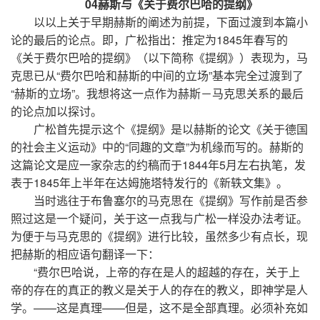
04赫斯与《关于费尔巴哈的提纲》
以以上关于早期赫斯的阐述为前提，下面过渡到本篇小
论的最后的论点。即，广松指出：推定为1845年春写的
《关于费尔巴哈的提纲》（以下简称《提纲》）表现为，马
克思已从“费尔巴哈和赫斯的中间的立场”基本完全过渡到了
“赫斯的立场”。我想将这一点作为赫斯－马克思关系的最后
的论点加以探讨。
广松首先提示这个《提纲》是以赫斯的论文《关于德国
的社会主义运动》中的“同趣的文章”为机缘而写的。赫斯的
这篇论文是应一家杂志的约稿而于1844年5月左右执笔，发
表于1845年上半年在达姆施塔特发行的《新轶文集》。
当时逃往于布鲁塞尔的马克思在《提纲》写作前是否参
照过这是一个疑问，关于这一点我与广松一样没办法考证。
为便于与马克思的《提纲》进行比较，虽然多少有点长，现
把赫斯的相应语句翻译一下：
“费尔巴哈说，上帝的存在是人的超越的存在，关于上
帝的存在的真正的教义是关于人的存在的教义，即神学是人
学。——这是真理——但是，这不是全部真理。必须补充如