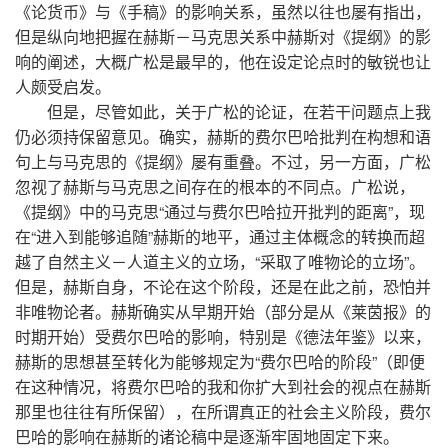
《论货币》与《手稿》的影响关系，虽然以往也屡有指出，
但是纵向地把握在赫斯－马克思关系中赫斯对《提纲》的影
响的阐述，大概广松是最早的，他在设定论点时的敏锐也让
人颇受启发。
但是，尽管如此，关于广松的论证，在若干问题点上我
仍必须持保留意见。确实，赫斯的费尔巴哈批判在构想和语
句上与马克思的《提纲》屡有重叠。不过，另一方面，广松
忽视了赫斯与马克思之间存在的根本的不同点。广松说，
《提纲》中的马克思“通过与费尔巴哈拉开批判的距离”，现
在“进入到能够追随”赫斯的地平，通过主体概念的转换而超
越了自然主义－人道主义的立场，“采取了唯物论的立场”。
但是，赫斯自身，不论在这个阶段，还是在此之前，恐怕并
非唯物论者。赫斯确实从早期开始（部分是从《莱茵报》的
时期开始）受费尔巴哈的影响，特别是《德法年鉴》以来，
赫斯的思想甚至转化为能够规定为“费尔巴哈的阶段”（即便
在这种情况，将费尔巴哈的我和你扩大到社会的视点在赫斯
那里也往往有所保留），在所谓真正的社会主义阶段，费尔
巴哈的影响在赫斯的诸论稿中是逐渐牢固地固定下来。