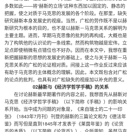
多数如此——将“赫斯的立场”这种东西加以固定的、静态的
把握，使之对质于马克思的发展的各个阶段。在那里，缺失
研究赫斯本身发展史的视座。当然，广松的劳作既不是以赫
斯研究为根本的目的，也不是以赫斯－马克思关系的解明为
主要主题。进而，早期马克思像的批判的再构成，大概也是
为了构筑他的认识论的一条线索。然而构筑物越是宏伟，立
足点即使稍微有点错位也不好办。因而在本文中，我想在重
新把握赫斯的思想的发展史的基础上，使之与关于赫斯－马
克思关系的广松的论证相对质。间接上这一作业反过来应该
有助于马克思的主体概念的理解。因此，本文既包含对广松
的论点的批判，也具有对广松缺失的视座加以补充的意义。
02赫斯与《经济学哲学手稿》的关系
在讨论赫斯最早期著作的内容之前，我想首先从赫斯对
马克思《经济学哲学手稿》（以下简称《手稿》）的影响关
系开始。当中成为问题的对象是，《来自瑞士的二十一印
张》（1843年7月刊）刊登的赫斯的三篇论文和为《德法年
鉴》而写但是直到1845年才发表于《莱茵年鉴》的《论货
币的本质》（以下简称《论货币》）。众所周知，虽然马克