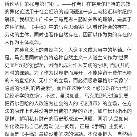
桥论丛》第46卷第1期）。——作者）在将费尔巴哈的宗教
的异化论适用于社会经济的诸问题这一点上就接近科尔纽的
解释。我想至少广松关于马克思－赫斯关系的理解，是属于
这种解释。《手稿》中的马克思确实把人看作社会的存在，
劳动的主体，同时也看作自然存在，因而以作为类的存在的
人作为主体概念。
这种意义上的自然主义－人道主义成为当中的基轴。但
是，马克思同时肩负将这种自然主义－人道主义作为“世界
史”即“历史的运动”，因而也成为作为实践的“批判”而展开的
同时的课题。为了作为世界史而展开，不能停留于费尔巴哈
的人的直接的、无中介的立场，而必须吸收黑格尔“现象学”
隐藏的“批判的诸要素”。而且在这种含义上必须站在“近代国
民经济学的立场”。不过，虽说如此，马克思即使过渡到要
把费尔巴哈的人改造为社会的人的《论货币》的立场，在方
法的原理上也并没有走出费尔巴哈的立场。如广松也指出的
那样，解明私有财产的历史形成这一课题，阐明“人是如何
外化及异化自己的劳动”这一问题，正是《手稿》主要的、
然而是《手稿》最终没能解决的课题。不仅要把人－自然纳