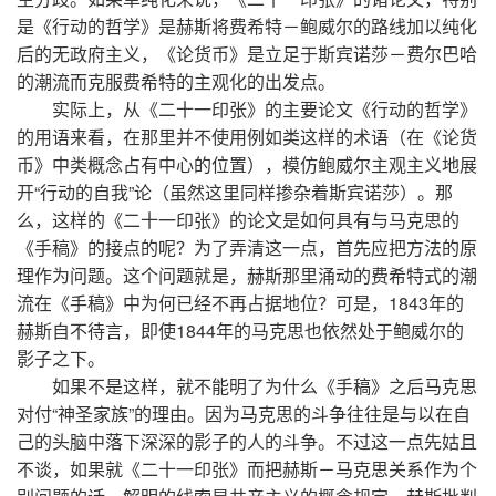
是《行动的哲学》是赫斯将费希特－鲍威尔的路线加以纯化
后的无政府主义，《论货币》是立足于斯宾诺莎－费尔巴哈
的潮流而克服费希特的主观化的出发点。
实际上，从《二十一印张》的主要论文《行动的哲学》
的用语来看，在那里并不使用例如类这样的术语（在《论货
币》中类概念占有中心的位置），模仿鲍威尔主观主义地展
开“行动的自我”论（虽然这里同样掺杂着斯宾诺莎）。那
么，这样的《二十一印张》的论文是如何具有与马克思的
《手稿》的接点的呢？为了弄清这一点，首先应把方法的原
理作为问题。这个问题就是，赫斯那里涌动的费希特式的潮
流在《手稿》中为何已经不再占据地位？可是，1843年的
赫斯自不待言，即使1844年的马克思也依然处于鲍威尔的
影子之下。
如果不是这样，就不能明了为什么《手稿》之后马克思
对付“神圣家族”的理由。因为马克思的斗争往往是与以在自
己的头脑中落下深深的影子的人的斗争。不过这一点先姑且
不谈，如果就《二十一印张》而把赫斯－马克思关系作为个