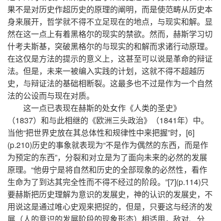
果不是对历史作超历史的原理的阐明，而是使范畴从历史本
身来展开，哲学就不得不立足现在的地点，与现实和解。显
然在这一点上有着黑格尔的现实的禁欲。然而，赫斯学习切
什考夫斯基，突破黑格尔的与现实的和解而求诸行动原理。
在这仅是方法的提示的意义上，这甚至可以说是革命的辩证
法。但是，未来一被编入实践的计划，这就不得不超越历
史，与辩证法的基础相断裂。这最多也不过是作为一个自然
法的公设而与现在对质。
这一点已表现在赫斯的处女作《人类的圣史》
（1837）和与此相继的《欧洲三头政治》（1841年）中。
当他“把世界史放在其总体性和规律性中来把握”时，[6]
(p.210)历史的事象就表现为“不是作为偶然的东西，而是作
为预定的东西”，分裂和对立是为了面向未来的必然的发展
原理。“他毋宁是将自然和历史的全部现象的必然性，看作
生命为了到达其完全性而不得不经过的阶段。”[7](p.114)只
要赫斯把历史理解为意识的发展史，神的认识的发展史，不
用说这是通过唯心史观来把捉的，但是，只要这与经济的发
展（人的意识的发展阶段的现象形态）相适用，敌对、分