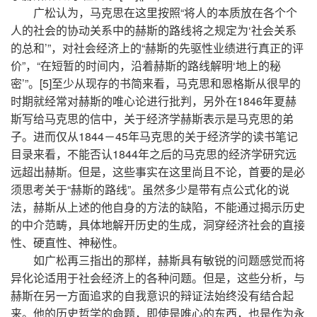
广松认为，马克思在这里按照“将人的本质放在各个个
人的社会的协动关系中的赫斯的路线将之规定为‘社会关系
的总和’”，对社会经济上的“赫斯的先驱性业绩进行真正的评
价”，“在短暂的时间内，沿着赫斯的路线解明‘地上的秘
密’”。[5]至少从现存的书简来看，马克思和恩格斯从很早的
时期就经常对赫斯的唯心论进行批判，另外在1846年夏赫
斯写给马克思的信中，关于经济学赫斯表示是马克思的弟
子。进而仅从1844－45年马克思的关于经济学的读书笔记
目录来看，不能否认1844年之后的马克思的经济学研究远
远超出赫斯。但是，这些事实在这里尚且不论，首要的是必
须思考关于“赫斯的路线”。虽然多少是带有点公式化的说
法，赫斯从上述的他自身的方法的缺陷，不能通过揭示历史
的中介范畴，具体地解开历史的生成，洞穿经济社会的直接
性、硬直性、神秘性。
如广松再三指出的那样，赫斯具有敏锐的问题感觉而将
异化论适用于社会经济上的各种问题。但是，这些分析，与
赫斯在另一方面追求的自我意识的辩证法始终没有结合起
来。他的历史哲学的命题，即使是唯心的东西，也是作为永