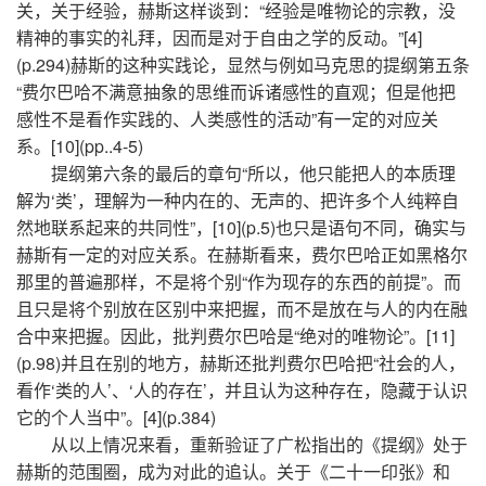
关，关于经验，赫斯这样谈到：“经验是唯物论的宗教，没
精神的事实的礼拜，因而是对于自由之学的反动。”[4]
(p.294)赫斯的这种实践论，显然与例如马克思的提纲第五条
“费尔巴哈不满意抽象的思维而诉诸感性的直观；但是他把
感性不是看作实践的、人类感性的活动”有一定的对应关
系。[10](pp..4-5)
提纲第六条的最后的章句“所以，他只能把人的本质理
解为‘类’，理解为一种内在的、无声的、把许多个人纯粹自
然地联系起来的共同性”，[10](p.5)也只是语句不同，确实与
赫斯有一定的对应关系。在赫斯看来，费尔巴哈正如黑格尔
那里的普遍那样，不是将个别“作为现存的东西的前提”。而
且只是将个别放在区别中来把握，而不是放在与人的内在融
合中来把握。因此，批判费尔巴哈是“绝对的唯物论”。[11]
(p.98)并且在别的地方，赫斯还批判费尔巴哈把“社会的人，
看作‘类的人’、‘人的存在’，并且认为这种存在，隐藏于认识
它的个人当中”。[4](p.384)
从以上情况来看，重新验证了广松指出的《提纲》处于
赫斯的范围圈，成为对此的追认。关于《二十一印张》和