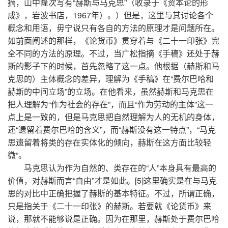
摘，山中隆次写有“赫斯与马克思”（收录于《资本论的形
成》，岩波书店，1967年）。）但是，这里与其讨论各个
概念和用语，毋宁说只有各自的方法的原理才是问题所在。
如前面阐述的那样，《论货币》贯穿着与《二十一印张》完
全不同的方法的原理。不过，当广松指摘《手稿》还处于赫
斯的影子下的时候，首先忽略了这一点。他根据（赫斯和马
克思的）主体概念的差异，理解为《手稿》在“费尔巴哈和
赫斯的中间立场”的立场。在他看来，虽然赫斯和马克思在
把人理解为“作为社会的存在”，而且“作为劳动的主体”这一
点上是一致的，但是马克思把自然理解为人的无机的身体，
还“遗留着费尔巴哈的含义”，而“赫斯没有这一特点”，“马克
思遗留着将类的存在实体化的倾向，赫斯在这方面比较轻
微”。
马克思认为作为自然的、类存在的“人”本身具有最高的
价值，对赫斯而言“自由”才是如此。[5]这里确实是在与马克
思的对比中正确把握了赫斯的基本特征。不过，所谓正确，
只是指关于《二十一印张》的赫斯。若要就《论货币》来
说，那就不能够说是正确。因为在那里，赫斯处于费尔巴哈