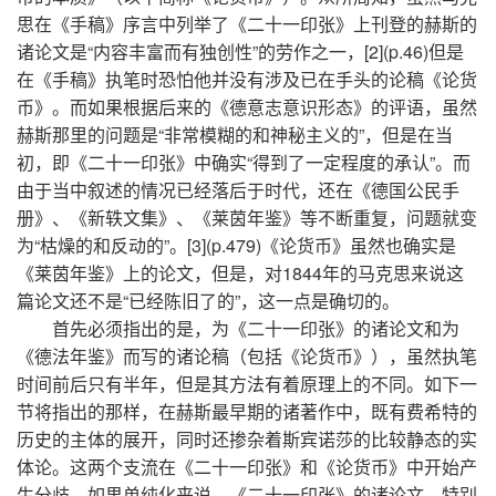
思在《手稿》序言中列举了《二十一印张》上刊登的赫斯的
诸论文是“内容丰富而有独创性”的劳作之一，[2](p.46)但是
在《手稿》执笔时恐怕他并没有涉及已在手头的论稿《论货
币》。而如果根据后来的《德意志意识形态》的评语，虽然
赫斯那里的问题是“非常模糊的和神秘主义的”，但是在当
初，即《二十一印张》中确实“得到了一定程度的承认”。而
由于当中叙述的情况已经落后于时代，还在《德国公民手
册》、《新轶文集》、《莱茵年鉴》等不断重复，问题就变
为“枯燥的和反动的”。[3](p.479)《论货币》虽然也确实是
《莱茵年鉴》上的论文，但是，对1844年的马克思来说这
篇论文还不是“已经陈旧了的”，这一点是确切的。
首先必须指出的是，为《二十一印张》的诸论文和为
《德法年鉴》而写的诸论稿（包括《论货币》），虽然执笔
时间前后只有半年，但是其方法有着原理上的不同。如下一
节将指出的那样，在赫斯最早期的诸著作中，既有费希特的
历史的主体的展开，同时还掺杂着斯宾诺莎的比较静态的实
体论。这两个支流在《二十一印张》和《论货币》中开始产
生分歧。如果单纯化来说，《二十一印张》的诸论文，特别