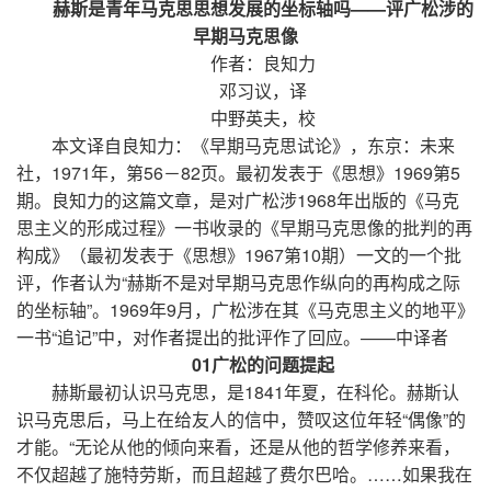
赫斯是青年马克思思想发展的坐标轴吗——评广松涉的
早期马克思像
作者：良知力
邓习议，译
中野英夫，校
本文译自良知力：《早期马克思试论》，东京：未来
社，1971年，第56－82页。最初发表于《思想》1969第5
期。良知力的这篇文章，是对广松涉1968年出版的《马克
思主义的形成过程》一书收录的《早期马克思像的批判的再
构成》（最初发表于《思想》1967第10期）一文的一个批
评，作者认为“赫斯不是对早期马克思作纵向的再构成之际
的坐标轴”。1969年9月，广松涉在其《马克思主义的地平》
一书“追记”中，对作者提出的批评作了回应。——中译者
01广松的问题提起
赫斯最初认识马克思，是1841年夏，在科伦。赫斯认
识马克思后，马上在给友人的信中，赞叹这位年轻“偶像”的
才能。“无论从他的倾向来看，还是从他的哲学修养来看，
不仅超越了施特劳斯，而且超越了费尔巴哈。……如果我在