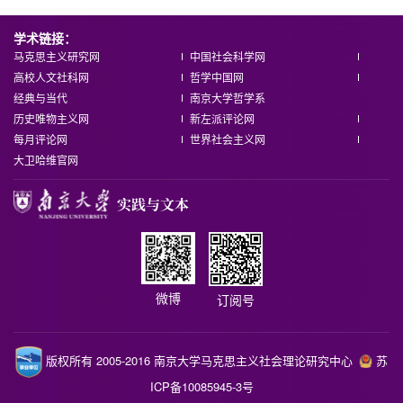
学术链接：
马克思主义研究网
中国社会科学网
高校人文社科网
哲学中国网
经典与当代
南京大学哲学系
历史唯物主义网
新左派评论网
每月评论网
世界社会主义网
大卫哈维官网
微博
订阅号
版权所有 2005-2016 南京大学马克思主义社会理论研究中心
苏
ICP备10085945-3号