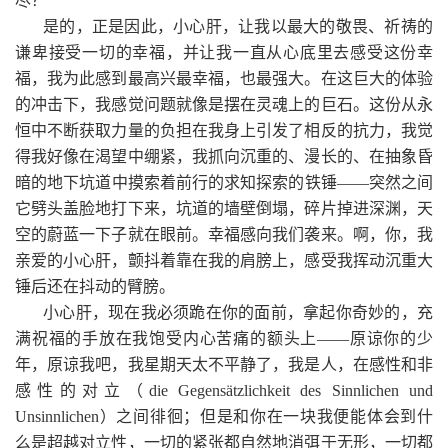
尽？
是的，正是因此，小心肝，让我以最大的敬畏、祈祷的
谦卑接受一切的幸福，并让我一直从心底里去感受这份幸
福，我为此感到最高兴最幸福，也最强大。在这巨大的体验
的冲击下，我感觉问题就像是摆在灵魂上的巨石。这份从永
恒中不断获取力量的负担在我身上引发了相反的抗力，我觉
得我好像在渴望中绷紧，我抓向沉重的、漫长的、在抽象昏
暗的地下坑道中摸索着前行的求知探索的铁锤
——
突然之间
它劈头盖脸地打下来，坑道的墙壁倒塌，碎片掉进深渊，天
空的蔚蓝一下子就在眼前。幸福感向我们袭来。啊，你，我
亲爱的小心肝，颤抖着靠在我的肩膀上，感受我挥动沉重大
锤后还在抖动的臂膀。
小心肝，现在我必须跪在你的面前，拿起你奇妙的，充
满祝福的手放在我饱受内心苦痛的额头上
——
原谅你的少
年，原谅我吧，我星期天太不平静了，我是人，在感性和非
感性的对立（
die Gegensätzlichkeit des Sinnlichen und
Unsinnlichen
）之间徘徊；但是和你在一块我便能体会到什
么是超越对立性，一切的紧张都自然地消弭于无形，一切都