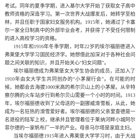
考试。同年的夏季学期，进入基尔大学开始了获取女子高中
教师资格的深造学习。第一次世界大战爆发后，她转学至柏
林，并且任职于国家妇女服务机构。
1915
年，她通过了卡塞
尔一家全日制高中的外部毕业会考，并获得了不受任何限制
的进入高校学习的资格。
1915
年和
1916
年冬季学期，时年
22
岁的埃尔福丽德进入
弗莱堡大学学习国民经济学。她想借此加深对于各种社会问
题之间关联的知识，并且开始关心
“
妇女问题
”
。
埃尔福丽德成为弗莱堡女大学生协会的成员，还加入了
1910
年由女大学生共同创办的
“
小茅屋行会
”
。在可能的时
候，她都会去海拔
1000
米高的希尔贝山上的小茅屋。从辛特
察尔腾的火车站步行到希尔贝山需要一个小时的时间。
1913
年，埃尔福丽德收到了父母送的一副挪威滑雪板，从此，她
成为一名狂热的滑雪爱好者。埃尔福丽德的父亲里查德是一
名退役的陆军上校，继承并且管理着位于莱纳河畔小城阿尔
菲尔德的一家帆布厂一半的产业。母亲马尔塔是家庭主妇。
当埃尔福丽德
1915
年进入弗莱堡大学学习时，由于大战