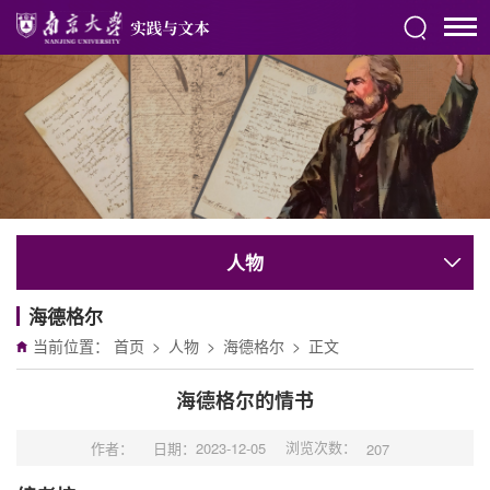
人物
海德格尔
当前位置：
首页
>
人物
>
海德格尔
>
正文
海德格尔的情书
浏览次数：
作者：
日期：2023-12-05
207