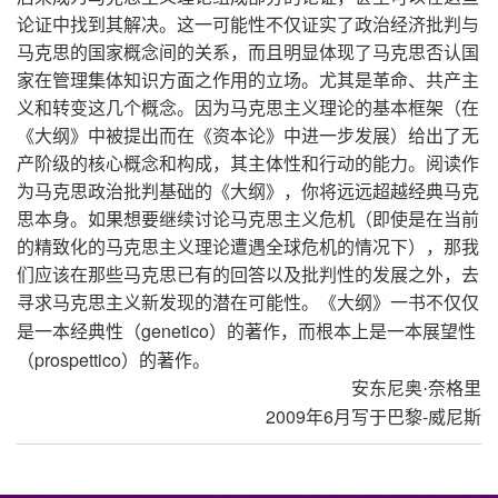
论证中找到其解决。这一可能性不仅证实了政治经济批判与
马克思的国家概念间的关系，而且明显体现了马克思否认国
家在管理集体知识方面之作用的立场。尤其是革命、共产主
义和转变这几个概念。因为马克思主义理论的基本框架（在
《大纲》中被提出而在《资本论》中进一步发展）给出了无
产阶级的核心概念和构成，其主体性和行动的能力。阅读作
为马克思政治批判基础的《大纲》，你将远远超越经典马克
思本身。如果想要继续讨论马克思主义危机（即使是在当前
的精致化的马克思主义理论遭遇全球危机的情况下），那我
们应该在那些马克思已有的回答以及批判性的发展之外，去
寻求马克思主义新发现的潜在可能性。《大纲》一书不仅仅
genetico
是一本经典性（
）的著作，而根本上是一本展望性
prospettico
（
）的著作。
安东尼奥·奈格里
2009
6
-
年
月写于巴黎
威尼斯