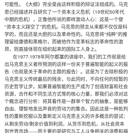
可能性。《大纲》完全是由这样积极的辩证法组成的。马克
19
50
思已经描述并且研究了一个资本主义危机（
世纪
年代
中期的危机），正像他所说的那样激动人心：这是一个使
“资本主义踩空了”的危机。马克思的预言从来都不仅仅是科
学的，而且还是大胆的以及革命性的。马克思将“纯粹”的推
理留给康德和黑格尔，而被他作为变革标志的革命性的激
昂，则直接体现在组织起来的国际工人身上。
1977-1978
在
年阿尔都塞的讲座中，我们的工作就是给
出马克思主义者所预测的这样一份关于普遍智能的起义的报
告（也就是关于革命的主题的报告）。这是为了去除积极的
马克思主义传统最后的残余，与此同时，不向任何的短暂的
历史哲学让步。如果普遍智能的生产成为了创造财富和社会
资源，合作和不同生活方式等的核心力量，那我们必须对这
个概念进行分析：将其看作是一群单个智力的抽象，是能够
自由、理智地发出声音的劳动力的集合。因此这是一种批判
性的重新挖掘以及重新定义马克思主义的许多概念的尝试：
/
从剩余劳动
剩余价值到利润，从货币到危机，从社会资本
到世界市场——而主要的是研究与工人斗争相关的消费和福