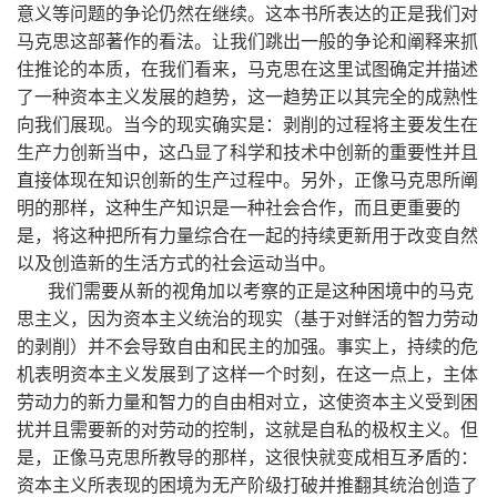
意义等问题的争论仍然在继续。这本书所表达的正是我们对
马克思这部著作的看法。让我们跳出一般的争论和阐释来抓
住推论的本质，在我们看来，马克思在这里试图确定并描述
了一种资本主义发展的趋势，这一趋势正以其完全的成熟性
向我们展现。当今的现实确实是：剥削的过程将主要发生在
生产力创新当中，这凸显了科学和技术中创新的重要性并且
直接体现在知识创新的生产过程中。另外，正像马克思所阐
明的那样，这种生产知识是一种社会合作，而且更重要的
是，将这种把所有力量综合在一起的持续更新用于改变自然
以及创造新的生活方式的社会运动当中。
我们需要从新的视角加以考察的正是这种困境中的马克
思主义，因为资本主义统治的现实（基于对鲜活的智力劳动
的剥削）并不会导致自由和民主的加强。事实上，持续的危
机表明资本主义发展到了这样一个时刻，在这一点上，主体
劳动力的新力量和智力的自由相对立，这使资本主义受到困
扰并且需要新的对劳动的控制，这就是自私的极权主义。但
是，正像马克思所教导的那样，这很快就变成相互矛盾的：
资本主义所表现的困境为无产阶级打破并推翻其统治创造了