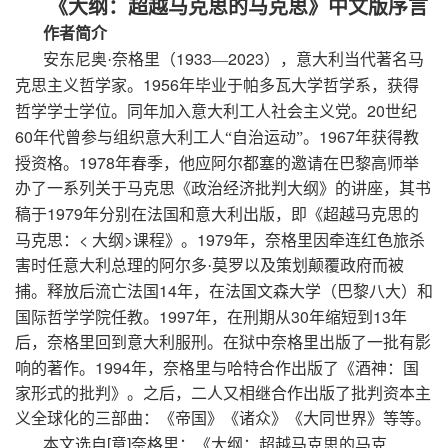
《大纲：超越马克思的马克思》中文版序言
作者简介
1933
2023
安东尼奥·奈格里（
—
），意大利当代著名马
1956
克思主义哲学家。
年毕业于帕多瓦大学哲学系，获得
20
哲学学士学位。同年加入意大利工人社会主义党。
世纪
60
1967
年代曾参与组织意大利工人“自治运动”。
年获得教
1978
授资格。
年春季，他应阿尔都塞的邀请在巴黎高师举
办了一系列关于马克思《政治经济批判大纲》的讲座，其书
1979
稿于
年分别在法国和意大利出版，即《超越马克思的
<
>
1979
马克思：
大纲
课程》。
年，奈格里因牵连红色旅杀
害时任意大利总理的阿尔多·莫罗以及策划颠覆政府而被
14
捕。释放后流亡法国
年，在法国文森大学（巴黎八大）和
1997
30
13
国际哲学学院任教。
年，在刑期从
年缩短到
年
后，奈格里回到意大利服刑。在狱中奈格里出版了一批有影
1994
响的著作。
年，奈格里与哈特合作出版了《酒神：国
家形式的批判》。之后，二人又相继合作出版了批判资本主
义全球化的三部曲：《帝国》《诸众》《大同世界》等等。
[
]
本文选自
意
奈格里：《大纲：超越马克思的马克