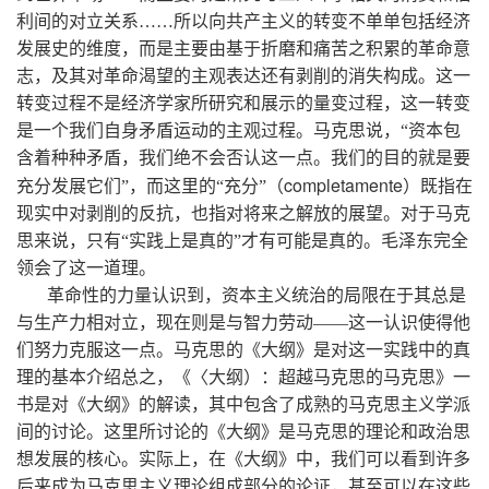
利间的对立关系……所以向共产主义的转变不单单包括经济
发展史的维度，而是主要由基于折磨和痛苦之积累的革命意
志，及其对革命渴望的主观表达还有剥削的消失构成。这一
转变过程不是经济学家所研究和展示的量变过程，这一转变
是一个我们自身矛盾运动的主观过程。马克思说，“资本包
含着种种矛盾，我们绝不会否认这一点。我们的目的就是要
completamente
充分发展它们”，而这里的“充分”（
）既指在
现实中对剥削的反抗，也指对将来之解放的展望。对于马克
思来说，只有“实践上是真的”才有可能是真的。毛泽东完全
领会了这一道理。
革命性的力量认识到，资本主义统治的局限在于其总是
与生产力相对立，现在则是与智力劳动——这一认识使得他
们努力克服这一点。马克思的《大纲》是对这一实践中的真
理的基本介绍总之，《〈大纲）：超越马克思的马克思》一
书是对《大纲》的解读，其中包含了成熟的马克思主义学派
间的讨论。这里所讨论的《大纲》是马克思的理论和政治思
想发展的核心。实际上，在《大纲》中，我们可以看到许多
后来成为马克思主义理论组成部分的论证，甚至可以在这些