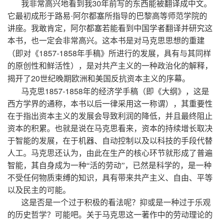
30
我非常高兴地看到我
年前写的东西能被翻译成中文。
它最初成形于路易·阿尔都塞所指导的巴黎高等师范学院的
讲座。我敢肯定，阿尔都塞若能看到中国学者翻译并研究这
本书，也一定会非常高兴。这本书是对马克思思想的重建
1857-1858
（即对《
年手稿》所进行的发展，具有与其同样
的原创性和鲜活性），是对共产主义的一种政治化的解释，
20
揭开了
世纪晚期欧洲和美国反抗资本主义的序幕。
1857-1858
马克思
年的经济学手稿（即《大纲》，这是
西方学界的通称，本书以后一律采用这一称谓），其重要性
在于指出资本主义的发展会导致利润的降低，并且最终阻止
资本的积累。也就是说在马克思看来，资本的持续增长取决
于智能的发展，在于机器、自动控制以及以科技的手段代替
人工。马克思还认为，由此在生产的核心环节就形成了普遍
智能，其自身成为一种“活的劳动”，已然是科学的，是一种
不受任何物质束缚的知识，具有带来共产主义、自由、平等
以及民主的可能。
这是否是一个过于积极的看法呢？抑或是一种过于乐观
的历史哲学？可能吧。关于马克思这一著作中的劳动理论的